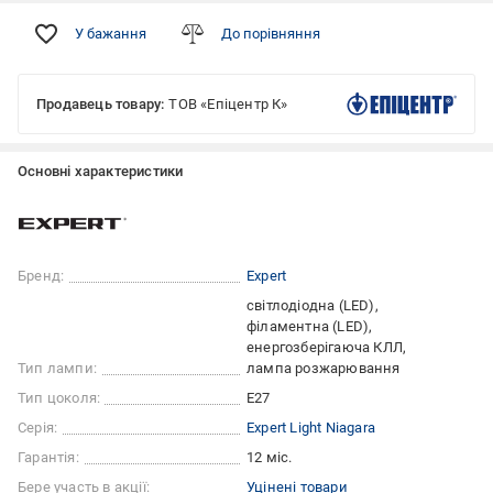
У бажання
До порівняння
Продавець товару:
ТОВ «Епіцентр К»
Основні характеристики
Бренд:
Expert
світлодіодна (LED)
філаментна (LED)
енергозберігаюча КЛЛ
Тип лампи:
лампа розжарювання
Тип цоколя:
E27
Серія:
Expert Light Niagara
Гарантія:
12 міс.
Бере участь в акції:
Уцінені товари