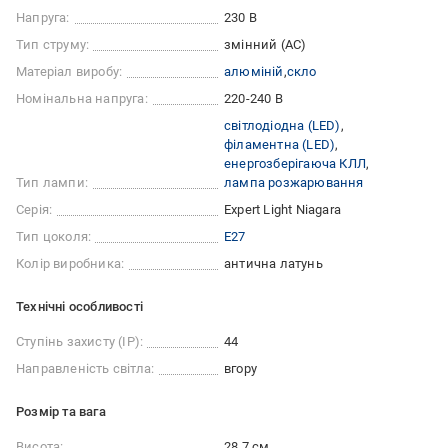
Напруга:
230 В
Тип струму:
змінний (AC)
Матеріал виробу:
алюміній
скло
Номінальна напруга:
220-240 В
світлодіодна (LED)
філаментна (LED)
енергозберігаюча КЛЛ
Тип лампи:
лампа розжарювання
Серія:
Expert Light Niagara
Тип цоколя:
E27
Колір виробника:
антична латунь
Технічні особливості
Ступінь захисту (IP):
44
Направленість світла:
вгору
Розмір та вага
Висота:
28,7 см