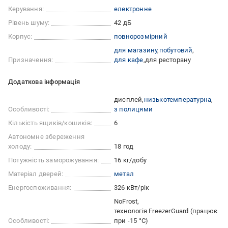
Керування:
електронне
Рівень шуму:
42 дБ
Корпус:
повнорозмірний
для магазину
побутовий
Призначення:
для кафе
для ресторану
Додаткова інформація
дисплей
низькотемпературна
Особливості:
з полицями
Кількість ящиків/кошиків:
6
Автономне збереження
холоду:
18 год
Потужність заморожування:
16 кг/добу
Матеріал дверей:
метал
Енергоспоживання:
326 кВт/рік
NoFrost
технологія FreezerGuard (працює
Особливості:
при -15 °С)