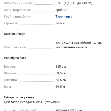
Кліматичний клас:
SN-T (від + 10 до +43 С°)
Колір виробника:
срібний
Країна-виробник:
Туреччина
Гарантія:
36 міс.
Комплектація
інструкція
гарантійний талон
Комплектація:
морозильна камера
Розмір та вага
Висота:
185 см
Ширина:
59,5 см
Глибина:
65,5 см
Вага:
69,5 кг
Габарити пакування
Цей товар складається з 1 упаковки
Упаковка №1 (ВхШхГ):
1930x665x730 мм