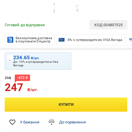
Готовий до відправки
КОД
004807525
Безкоштовна доставка
-5% з суперкредиткою VISA Вигода
в поштомати Епіцентр
234.65
₴/шт.
До -10% з суперкредиткою Visa
Вигода
-
472
₴
719
247
₴/шт.
КУПИТИ
У бажання
До порівняння