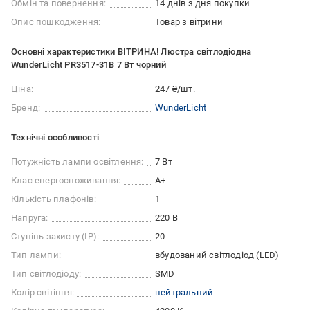
Обмін та повернення:
14 днів з дня покупки
Опис пошкодження:
Товар з вітрини
Основні характеристики ВІТРИНА! Люстра світлодіодна
WunderLicht PR3517-31B 7 Вт чорний
Ціна:
247 ₴/шт.
Бренд:
WunderLicht
Технічні особливості
Потужність лампи освітлення:
7 Вт
Клас енергоспоживання:
A+
Кількість плафонів:
1
Напруга:
220 В
Ступінь захисту (IP):
20
Тип лампи:
вбудований світлодіод (LED)
Тип світлодіоду:
SMD
Колір світіння:
нейтральний