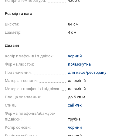
Колірна температура:
4200 К
Розмір та вага
Висота:
84 см
Діаметр:
4 см
Дизайн
Колір плафонів і підвісок:
чорний
Форма люстри:
прямокутна
Призначення:
для кафе/ресторану
Матеріал основи:
алюміній
Матеріал плафонів і підвісок:
алюміній
Площа освітлення:
до 5 кв.м
Стиль:
хай-тек
Форма плафонів/абажура/
підвісок:
трубка
Колір основи:
чорний
Колір виробника:
чорний