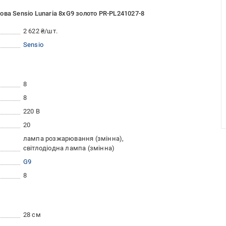
ва Sensio Lunaria 8xG9 золото PR-PL241027-8
2 622 ₴/шт.
Sensio
8
8
220 В
20
лампа розжарювання (змінна)
світлодіодна лампа (змінна)
G9
8
28 см