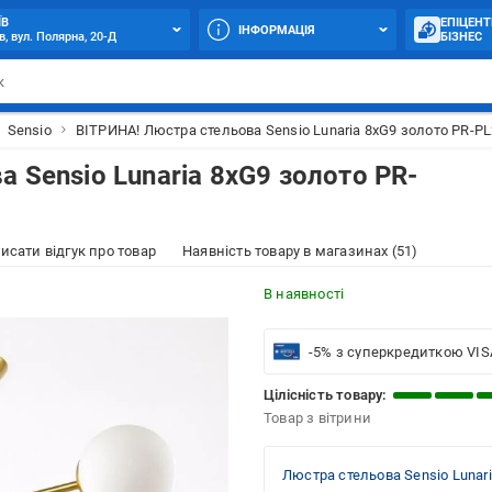
ЇВ
ЕПІЦЕНТ
ІНФОРМАЦІЯ
в, вул. Полярна, 20-Д
БІЗНЕС
Sensio
ВІТРИНА! Люстра стельова Sensio Lunaria 8xG9 золото PR-P
 Sensio Lunaria 8xG9 золото PR-
исати відгук про товар
Наявність товару в магазинах (51)
В наявності
-5% з суперкредиткою VIS
Цілісність товару:
Товар з вітрини
Люстра стельова Sensio Lunar