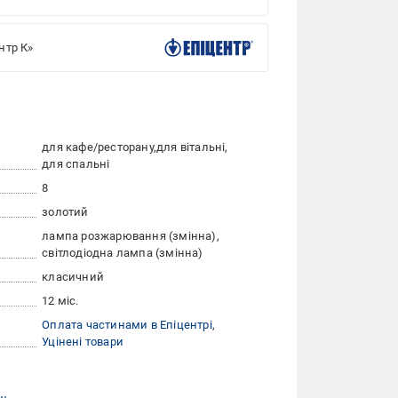
нтр К»
для кафе/ресторану
для вітальні
для спальні
8
золотий
лампа розжарювання (змінна)
світлодіодна лампа (змінна)
класичний
12 міс.
Оплата частинами в Епіцентрі
Уцінені товари