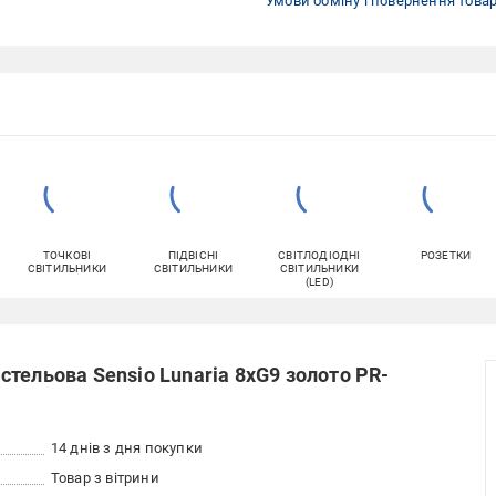
Умови обміну і повернення това
ТОЧКОВІ
ПІДВІСНІ
СВІТЛОДІОДНІ
РОЗЕТКИ
СВІТИЛЬНИКИ
СВІТИЛЬНИКИ
СВІТИЛЬНИКИ
(LED)
тельова Sensio Lunaria 8xG9 золото PR-
14 днів з дня покупки
Товар з вітрини