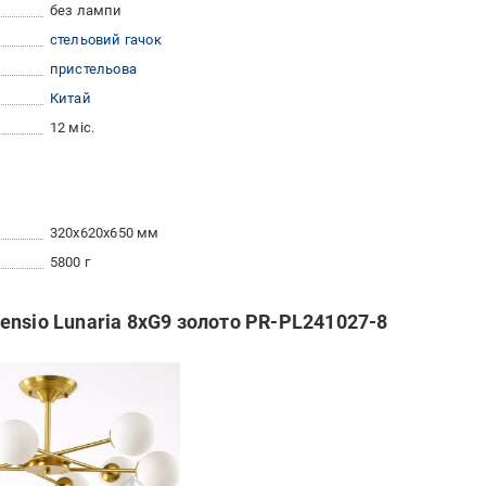
без лампи
стельовий гачок
пристельова
Китай
12 міс.
320x620x650 мм
5800 г
nsio Lunaria 8xG9 золото PR-PL241027-8