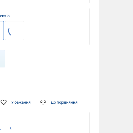
Sensio
У бажання
До порівняння