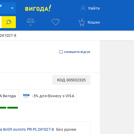
Р
Увійти
Кошик
L241027-8
залишити відгук
КОД
005032325
A Вигода
-5% для бізнесу з VISA
ia 8xG9 золото PR-PL241027-8
Без уцінки