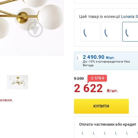
Цей товар із колекції
Lunaria 
2 490.90
₴/шт.
До -10% з суперкредиткою Visa
Вигода
-
2 578
₴
5 200
2 622
₴/шт.
аковки.
КУПИТИ
Оплата частинами або кредит