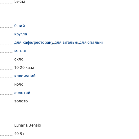
59 см
білий
кругла
для кафе/ресторану
для вітальні
для спальні
метал
скло
10-20 кв.м
класичний
коло
золотий
золото
Lunaria Sensio
40 Вт