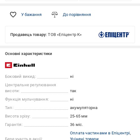
У бажання
До порівняння
Продавець товару:
ТОВ «Епіцентр К»
Основні характеристики
Боковий викид:
ні
Центральне регулювання
висоти:
так
Функція мульчування:
ні
Тип:
акумуляторна
Висота зрізу:
25-65 мм
Гарантія:
36 міс.
Оплата частинами в Епіцентрі
Бере участь в акції:
Уцінені товари