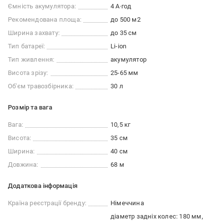
Ємність акумулятора:
4 А·год
Рекомендована площа:
до 500 м2
Ширина захвату:
до 35 см
Тип батареї:
Li-ion
Тип живлення:
акумулятор
Висота зрізу:
25-65 мм
Об'єм травозбірника:
30 л
Розмір та вага
Вага:
10,5 кг
Висота:
35 см
Ширина:
40 см
Довжина:
68 м
Додаткова інформація
Країна реєстрації бренду:
Німеччина
діаметр задніх колес: 180 мм