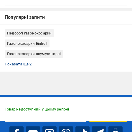
Популярні запити
Недорогі газонокосарки
Газонокосарки Einhell
Газонокосарки акумуляторні
Газонокосарки несамохідні
Газонокосарки з електростартером
Показати ще 2
Підписуйтесь, щоб дізнаватись першим про акції та пропозиції
Товар недоступний у цьому регіоні
ПІДПИСАТИСЯ
bot