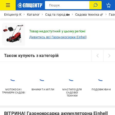
Епіцентр К
Каталог
Сад та город 🏡
Садова техніка 🌿
Газ
Товар недоступний у цьому регіоні
Дивитись всі Газонокосарки Einhell
Також купують з категорій
МОТОКОСИ І
ВІНИКИ ТА МІТЛИ
МАСТИЛО ДЛЯ
ПОДОВЖУВАЧІ
ТРИМЕРИ САДОВІ
САДОВОЇ
ТЕХНІКИ
ВІТРИНА! Газонокосарка акумуляторна Einhell