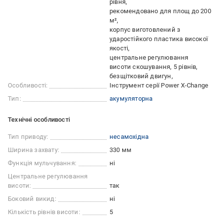
рівня
рекомендовано для площ до 200
м²
корпус виготовлений з
ударостійкого пластика високої
якості
центральне регулювання
висоти скошування, 5 рівнів
безщітковий двигун
Особливості:
Інструмент серії Power X-Change
Тип:
акумуляторна
Технічні особливості
Тип приводу:
несамохідна
Ширина захвату:
330 мм
Функція мульчування:
ні
Центральне регулювання
висоти:
так
Боковий викид:
ні
Кількість рівнів висоти:
5