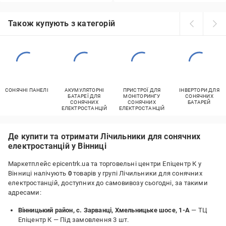
Також купують з категорій
СОНЯЧНІ ПАНЕЛІ
АКУМУЛЯТОРНІ
ПРИСТРОЇ ДЛЯ
ІНВЕРТОРИ ДЛЯ
БАТАРЕЇ ДЛЯ
МОНІТОРИНГУ
СОНЯЧНИХ
СОНЯЧНИХ
СОНЯЧНИХ
БАТАРЕЙ
ЕЛЕКТРОСТАНЦІЙ
ЕЛЕКТРОСТАНЦІЙ
Де купити та отримати Лічильники для сонячних
електростанцій у Вінниці
Маркетплейс epicentrk.ua та торговельні центри Епіцентр К у
Вінниці налічують
0
товарів у групі Лічильники для сонячних
електростанцій, доступних до самовивозу сьогодні, за такими
адресами:
Вінницький район, с. Зарванці, Хмельницьке шосе, 1-А
— ТЦ
Епіцентр К —
Під замовлення 3 шт.