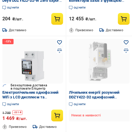
Deye DDZY422-D2-W Zero Export
колекторів Salus з функцією
для мережевих мікроінверторів
PWM PCSOL 201 (23361446)
оцінити
оцінити
Deye
204
12 455
₴/шт.
₴/шт.
Доставимо
Привеземо
Доставимо
Безкоштовна доставка
в поштомати Епіцентр
Електролічильник однофазний
Лічильник енергії розумний
Wifi з LCD дисплеєм та
DDZY422-D2 однофазний
захистом
дистанційне керування Wi-Fi
оцінити
оцінити
(2821468093)
1 700
-
231
₴
Немає в наявності
1 469
₴/шт.
Привеземо
Доставимо