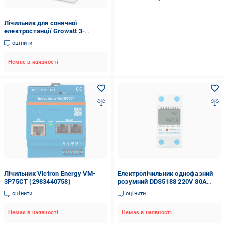
Лічильник для сонячної
електростанції Growatt 3-
фазний з трансформаторами
оцінити
струму TPM-CT
Немає в наявності
Лічильник Victron Energy VM-
Електролічильник однофазний
3P75CT (2983440758)
розумний DDS5188 220V 80A
(29726120)
оцінити
оцінити
Немає в наявності
Немає в наявності