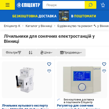
Епіцентр К
Каталог у Вінниці
Будівництво та ремонт 🔨 у Вінни
Лічильники для сонячних електростанцій у
Вінниці
Фільтри
Ціна
Продавець
Безкоштовна доставка
в поштомати Епіцентр
Лічильник нульового експорту
Регулятор для сонячних