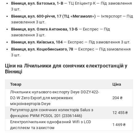
Вінниця, вул. Батозька, 1-В
— ТЦ Епіцентр К —
Під замовлення
3 шт.
Вінниця, вул. 600-річчя, 17 (ТЦ «Мегамолл»)
— Інтерспорт —
Під
замовлення 3 шт.
Вінниця, вул. Олега Антонова, 13-Б
— Експрес —
Під
замовлення 3 шт.
Вінниця, вул. Київська, 104
— Експрес —
Під замовлення 3 шт.
Вінниця, вул. Коцюбинського, 78
— Експрес —
Під замовлення
3 шт.
Ціни на Лічильники для сонячних електростанцій у
Вінниці
Товар
Ціна
Лічильник нульового експорту Deye DDZY422-
D2-W Zero Export для мережевих
204 ₴
мікроінверторів Deye
Регулятор для сонячних колекторів Salus з
12 455 ₴
функцією PWM PCSOL 201 (23361446)
Електролічильник однофазний Wifi з LCD
1 469 ₴
дисплеєм та захистом