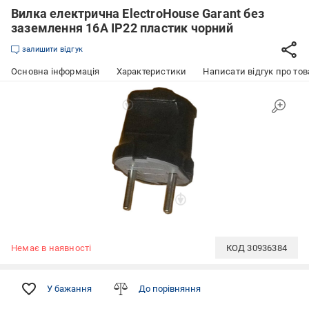
Вилка електрична ElectroHouse Garant без
заземлення 16А IP22 пластик чорний
залишити відгук
Основна інформація
Характеристики
Написати відгук про тов
Немає в наявності
КОД
30936384
У бажання
До порівняння