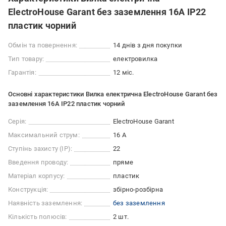
ElectroHouse Garant без заземлення 16А IP22
пластик чорний
Обмін та повернення:
14 днів з дня покупки
Тип товару:
електровилка
Гарантія:
12 міс.
Основні характеристики Вилка електрична ElectroHouse Garant без
заземлення 16А IP22 пластик чорний
Серія:
ElectroHouse Garant
Максимальний струм:
16 А
Ступінь захисту (IP):
22
Введення проводу:
пряме
Матеріал корпусу:
пластик
Конструкція:
збірно-розбірна
Наявність заземлення:
без заземлення
Кількість полюсів:
2 шт.