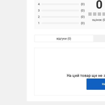
0
4
(0)
3
(0)
2
(0)
оцінок
(
1
(0)
відгуки
На цей товар ще не 
Н