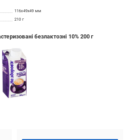
116x49x49 мм
210 г
стеризовані безлактозні 10% 200 г