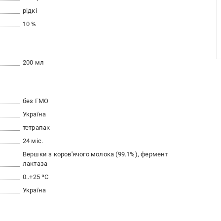
рідкі
10 %
200 мл
без ГМО
Україна
тетрапак
24 міс.
Вершки з коров'ячого молока (99.1%), фермент
лактаза
0..+25 ºC
Україна