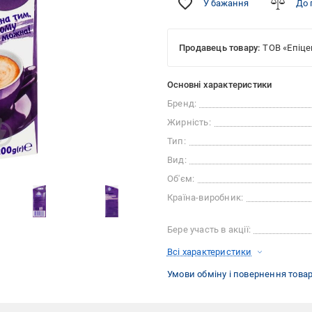
У бажання
До 
Продавець товару:
ТОВ «Епіце
Основні характеристики
Бренд:
Жирність:
Тип:
Вид:
Об'єм:
Країна-виробник:
Бере участь в акції:
Всі характеристики
Умови обміну і повернення това