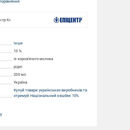
порівняння
нтр К»
Інше
10 %
із коров'ячого молока
рідкі
200 мл
Україна
Купуй товари українських виробників та
отримуй Національний кешбек 10%
ру