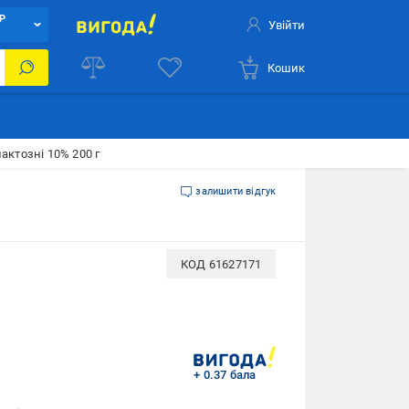
Р
Увійти
Кошик
актозні 10% 200 г
г
залишити відгук
КОД
61627171
+ 0.37 бала