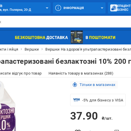
ЇВ
ЕПІЦЕНТ
ІНФОРМАЦІЯ
в, вул. Полярна, 20-Д
БІЗНЕС
кти і яйця
Вершки
Вершки На здоров'я ультрапастеризовані безл
апастеризовані безлактозні 10% 200 
исати відгук про товар
Наявність товару в магазинах (288)
Тільки в магазинах
-5% для бізнесу з VISA
37.90
₴/шт.