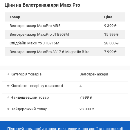
Ціни на Велотренажери Maxx Pro
Товар
Ціна
Велотренажер MaxxPro MB5
9 399 ₴
Велотренажер MaxxPro JTB908M
15 999 ₴
Спідбайк MaxxPro JTB716M
28 000 ₴
Велотренажер MaxxPro 8317-6 Magnetic Bike
7 999 ₴
⭐ Категорія товарів
Велотренажери
⭐ Кількість товарів у наявності
4
⭐ Найдешевший товар
7 999 ₴
⭐ Найдорожчий товар
28 000 ₴
Підписуйтесь, щоб дізнаватись першим про акції та пропозиції