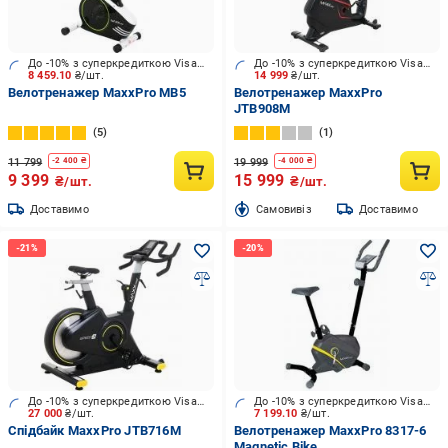
До -10% з суперкредиткою Visa Вигода
До -10% з суперкредиткою Visa Вигода
8 459.10
₴/шт.
14 999
₴/шт.
Велотренажер MaxxPro MB5
Велотренажер MaxxPro
JTB908M
5
1
11 799
19 999
-
2 400
₴
-
4 000
₴
9 399
15 999
₴/шт.
₴/шт.
Доставимо
Cамовивіз
Доставимо
До -10% з суперкредиткою Visa Вигода
До -10% з суперкредиткою Visa Вигода
27 000
₴/шт.
7 199.10
₴/шт.
Спідбайк MaxxPro JTB716M
Велотренажер MaxxPro 8317-6
Magnetic Bike