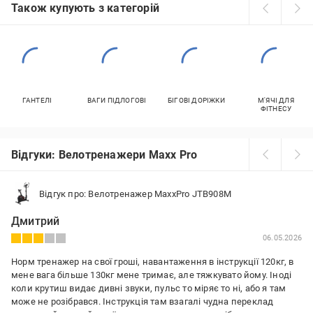
Також купують з категорій
ГАНТЕЛІ
ВАГИ ПІДЛОГОВІ
БІГОВІ ДОРІЖКИ
М'ЯЧІ ДЛЯ
ФІТНЕСУ
Відгуки: Велотренажери Maxx Pro
Відгук про: Велотренажер MaxxPro JTB908M
Дмитрий
06.05.2026
Норм тренажер на свої гроші, навантаження в інструкції 120кг, в
мене вага більше 130кг мене тримає, але тяжкувато йому. Іноді
коли крутиш видає дивні звуки, пульс то міряє то ні, або я там
може не розібрався. Інструкція там взагалі чудна переклад