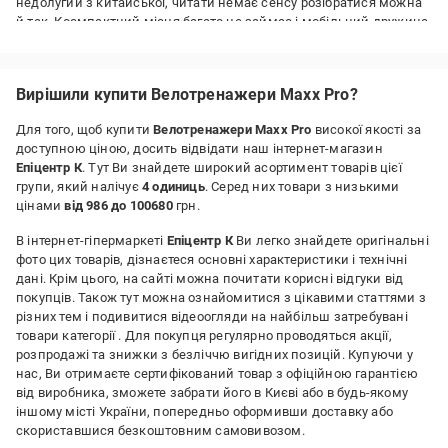
недолугий з китайської, читати немає сенсу розібратися можна
й так. Космпактний місця багато не займає і мобільний дружина
тяга його по хаті сама.
Переваги:
Вирішили купити Велотренажери Maxx Pro?
Красивий
Недоліки:
Для того, щоб купити
Велотренажери Maxx Pro
високої якості за
треба крутити)
доступною ціною, досить відвідати наш інтернет-магазин
Епіцентр К
. Тут Ви знайдете широкий асортимент товарів цієї
групи, який налічує
4 одиниць
. Серед них товари з низькими
цінами
від 986 до 100680
грн.
В інтернет-гіпермаркеті
Епіцентр К
Ви легко знайдете оригінальні
фото цих товарів, дізнаєтеся основні характеристики і технічні
дані. Крім цього, на сайті можна почитати корисні відгуки від
покупців. Також тут можна ознайомитися з цікавими статтями з
різних тем і подивитися відеоогляди на найбільш затребувані
товари категорії
. Для покупця регулярно проводяться акції,
розпродажі та знижки з безліччю вигідних позицій. Купуючи у
нас, Ви отримаєте сертифікований товар з офіційною гарантією
від виробника, зможете забрати його в Києві або в будь-якому
іншому місті України, попередньо оформивши доставку або
скориставшися безкоштовним самовивозом.