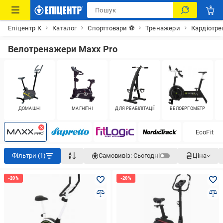
Епіцентр К
Каталог
Спорттовари ⚽
Тренажери
Кардіотр
Велотренажери Maxx Pro
ДОМАШНІ
МАГНІТНІ
ДЛЯ РЕАБІЛІТАЦІЇ
ВЕЛОЕРГОМЕТР
EcoFit
Фільтри (1)
Самовивіз:
Сьогодні
Ціна