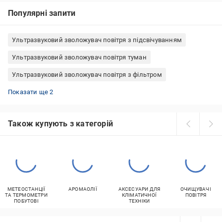
Популярні запити
Ультразвуковий зволожувач повітря з підсвічуванням
Ультразвуковий зволожувач повітря туман
Ультразвуковий зволожувач повітря з фільтром
Зволожувач повітря з іонізатором і гігрометром
Ультразвуковий зволожувач повітря з іонізатором
Показати ще 2
Також купують з категорій
МЕТЕОСТАНЦІЇ
АРОМАОЛІЇ
АКСЕСУАРИ ДЛЯ
ОЧИЩУВАЧІ
ТА ТЕРМОМЕТРИ
КЛІМАТИЧНОЇ
ПОВІТРЯ
ПОБУТОВІ
ТЕХНІКИ