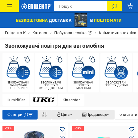
Епіцентр К
Каталог
Побутова техніка 📦
Кліматична техніка
Зволожувачі повітря для автомобіля
ЗВОЛОЖУВАЧІ І
ЗВОЛОЖУВАЧІ
ЗВОЛОЖУВАЧІ
ЗВОЛОЖУВАЧІ
ОЧИЩУВАЧІ
ПОВІТРЯ З
ПОВІТРЯ
ПОВІТРЯ ДИТЯЧІ
ПОВІТРЯ 2 В 1
ОХОЛОДЖЕННЯМ
МАЛЕНЬКІ
Humidifier
Kinscoter
Фільтри (1)
Ціна
Продавець
очистити 