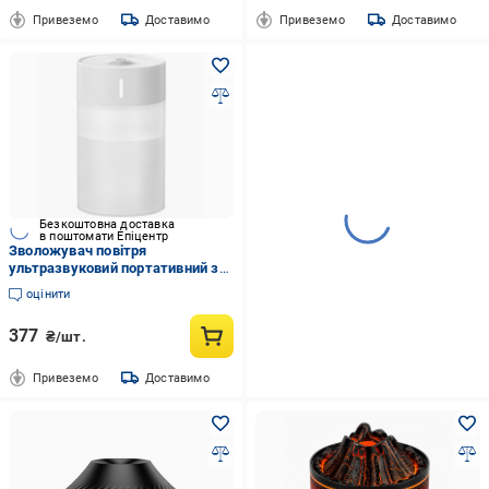
Привеземо
Доставимо
Привеземо
Доставимо
Безкоштовна доставка
в поштомати Епіцентр
Зволожувач повітря
ультразвуковий портативний з
LED-підсвічуванням 260 мл
оцінити
Білий (1012-301-00)
377
₴/шт.
Привеземо
Доставимо