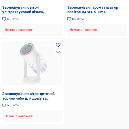
Зволожувач повітря
Зволожувач і ароматизатор
ультразвуковий нічник/
повітря BASEUS Time
аромадифузор настільний 7
Aromatherapy Machine Humidifier
оцінити
оцінити
кольорів Білий (29544748)
75 мл Dark Gray (DHSG-0G)
Немає в наявності
Немає в наявності
Зволожувач повітря дитячий
зоряне небо для дому та
машини 3в1 (01_K05020213440)
оцінити
Немає в наявності