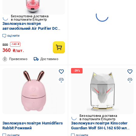
Безкоштовна доставка
в поштомати Епіцентр
Зволожувач повітря
автомобільний Air Purifier DC
12V Рожевий (МХ-13210)
оцінити
500
-
140
₴
360
₴/шт.
Привеземо
Доставимо
Безкоштовна доставка
в поштомати Епіцентр
Зволожувач повітря Humidifiers
Зволожувач повітря Kinscoter
Rabbit Рожевий
Guardian Wolf SH-L162 650 мл
White (23187158)
оцінити
оцінити