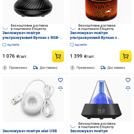
Безкоштовна доставка
Безкоштовна доставка
в поштомати Епіцентр
в поштомати Епіцентр
Зволожувач повітря
Зволожувач повітря
ультразвуковий Вулкан з RGB-
ультразвуковий Вулкан з
підсвічуванням та
ефектом полум'я та
оцінити
оцінити
аромадифузором 130 мл Чорний
аромадифузором 180 мл Чорний
(1013-694-00)
(1013-610-00)
1 076
1 399
₴/шт.
₴/шт.
Привеземо
Доставимо
Привеземо
Доставимо
Безкоштовна доставка
в поштомати Епіцентр
Зволожувач повітря міні USB
Зволожувач повітря