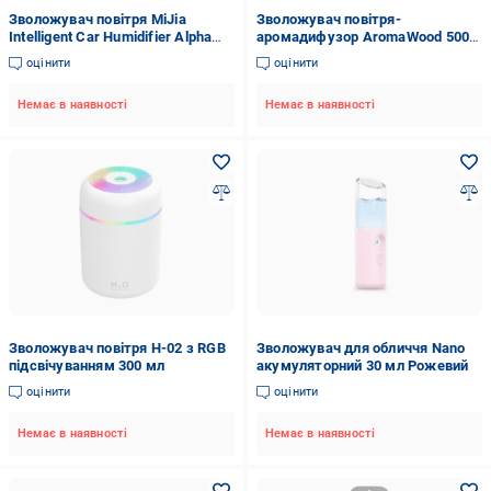
Зволожувач повітря MiJia
Зволожувач повітря-
Intelligent Car Humidifier Alpha
аромадифузор AromaWood 500
Color N614‑CN Black (34582584)
мл LED 7 кольорів/з пультом/
оцінити
оцінити
автостоп
Немає в наявності
Немає в наявності
Зволожувач повітря H-02 з RGB
Зволожувач для обличчя Nano
підсвічуванням 300 мл
акумуляторний 30 мл Рожевий
оцінити
оцінити
Немає в наявності
Немає в наявності