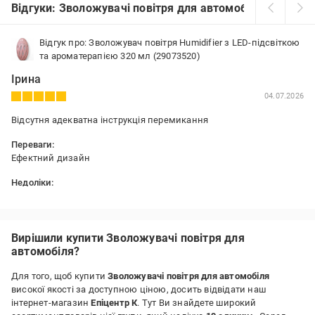
Відгуки: Зволожувачі повітря для автомобіля
Відгук про: Зволожувач повітря Humidifier з LED-підсвіткою
та ароматерапією 320 мл (29073520)
Ірина
04.07.2026
Відсутня адекватна інструкція перемикання
Переваги:
Ефектний дизайн
Недоліки:
Незрозумілі режими, та відсутня інструкція перемикання
режимів!!!!
Вирішили купити Зволожувачі повітря для
автомобіля?
Для того, щоб купити
Зволожувачі повітря для автомобіля
високої якості за доступною ціною, досить відвідати наш
інтернет-магазин
Епіцентр К
. Тут Ви знайдете широкий