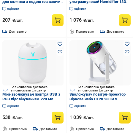
для склянки з водою плаваючий
ультразвуковий Humidifier 183C
Білий (1002-494-03)
з підсвічуванням та
оцінити
оцінити
аромадифузором 80 мл Чорний
(1015-744-00)
207
1 076
₴/шт.
₴/шт.
Доставимо
Привеземо
Доставимо
Безкоштовна доставка
Безкоштовна доставка
в поштомати Епіцентр
в поштомати Епіцентр
Міні-зволожувач повітря USB з
Зволожувач повітря-проектор
RGB підсвічуванням 220 мл
Зіркове небо CL28 280 мл
(35549074)
(35549079)
оцінити
оцінити
538
1 039
₴/шт.
₴/шт.
Привеземо
Доставимо
Привеземо
Доставимо