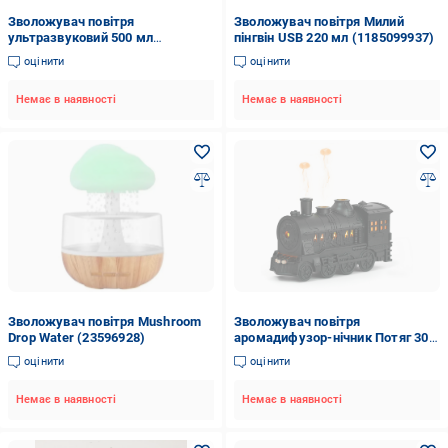
Зволожувач повітря
Зволожувач повітря Милий
ультразвуковий 500 мл
пінгвін USB 220 мл (1185099937)
(28524379)
оцінити
оцінити
Немає в наявності
Немає в наявності
Зволожувач повітря Mushroom
Зволожувач повітря
Drop Water (23596928)
аромадифузор-нічник Потяг 300
мл з LED-підсвіткою пультом і
оцінити
оцінити
таймером (TW-300)
Немає в наявності
Немає в наявності