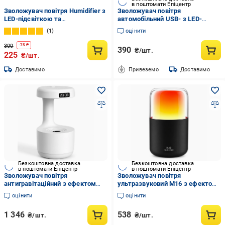
в поштомати Епіцентр
Зволожувач повітря Humidifier з
Зволожувач повітря
LED-підсвіткою та
автомобільний USB- з LED-
ароматерапією 320 мл
підсвіткою та ароматизатором і
1
оцінити
(29073520)
парфуми в комплекті
300
-
75
₴
390
₴/шт.
225
₴/шт.
Доставимо
Привеземо
Доставимо
Безкоштовна доставка
Безкоштовна доставка
в поштомати Епіцентр
в поштомати Епіцентр
Зволожувач повітря
Зволожувач повітря
антигравітаційний з ефектом
ультразвуковий M16 з ефектом
зворотних крапель та
полум'я та аромадифузором 280
оцінити
оцінити
підсвічуванням 800 мл (1013-
мл Чорний (1016-501-00)
914-00)
1 346
538
₴/шт.
₴/шт.