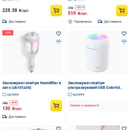
740
-
221
₴
228.38
₴/шт.
519
₴/шт.
Доставимо
Привеземо
Доставимо
Зволожувач повітря Humidifier в
Зволожувач повітря
авто (ab101a36)
ультразвуковий USB Colorful
Humidifier Білий
оцінити
оцінити
150
-
20
₴
Немає в наявності
130
₴/шт.
Доставимо