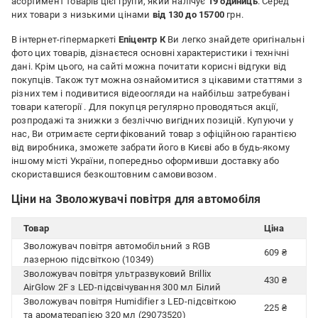
асортимент товарів цієї групи, який налічує
19 одиниць
. Серед
них товари з низькими цінами
від 130 до 15700
грн.
В інтернет-гіпермаркеті
Епіцентр К
Ви легко знайдете оригінальні
фото цих товарів, дізнаєтеся основні характеристики і технічні
дані. Крім цього, на сайті можна почитати корисні відгуки від
покупців. Також тут можна ознайомитися з цікавими статтями з
різних тем і подивитися відеоогляди на найбільш затребувані
товари категорії
. Для покупця регулярно проводяться акції,
розпродажі та знижки з безліччю вигідних позицій. Купуючи у
нас, Ви отримаєте сертифікований товар з офіційною гарантією
від виробника, зможете забрати його в Києві або в будь-якому
іншому місті України, попередньо оформивши доставку або
скориставшися безкоштовним самовивозом.
Ціни на Зволожувачі повітря для автомобіля
Товар
Ціна
Зволожувач повітря автомобільний з RGB
609 ₴
лазерною підсвіткою (10349)
Зволожувач повітря ультразвуковий Brillix
430 ₴
AirGlow 2F з LED-підсвічування 300 мл Білий
Зволожувач повітря Humidifier з LED-підсвіткою
225 ₴
та ароматерапією 320 мл (29073520)