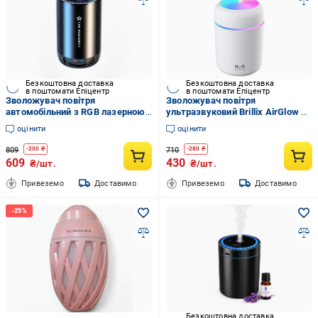
Безкоштовна доставка
Безкоштовна доставка
в поштомати Епіцентр
в поштомати Епіцентр
Зволожувач повітря
Зволожувач повітря
автомобільний з RGB лазерною
ультразвуковий Brillix AirGlow 2F
підсвіткою (10349)
з LED-підсвічування 300 мл
оцінити
оцінити
Білий
809
710
-
200
₴
-
280
₴
609
430
₴/шт.
₴/шт.
Привеземо
Доставимо
Привеземо
Доставимо
Безкоштовна доставка