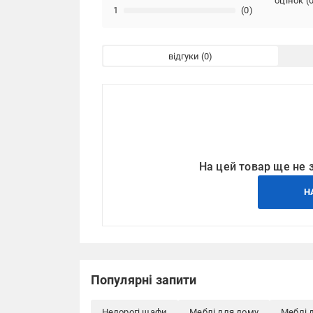
оцінок
(
1
(0)
відгуки
На цей товар ще не 
Н
Популярні запити
Недорогі шафи
Меблі для дому
Меблі 