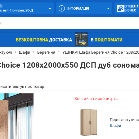
ЇВ
ЕПІЦЕНТ
ІНФОРМАЦІЯ
в, вул. Полярна, 20-Д
БІЗНЕС
ктуючі
Шафи
Берегиня
УЦІНКА! Шафа Берегиня Choice 1208х2
Choice 1208х2000х550 ДСП дуб соном
исати відгук про товар
Знятий з виробництва
Переглянути сх
Шафи