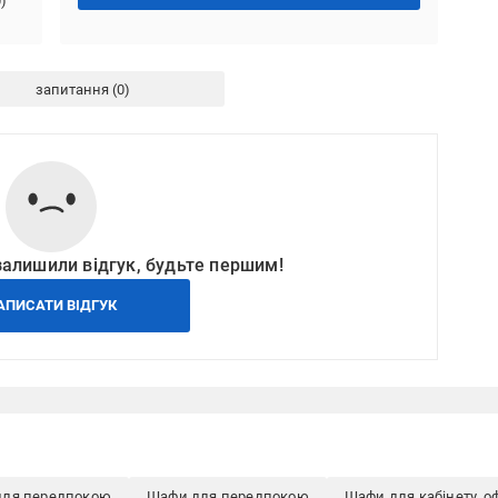
0
)
запитання
залишили відгук, будьте першим!
АПИСАТИ ВІДГУК
для передпокою
Шафи для передпокою
Шафи для кабінету, оф