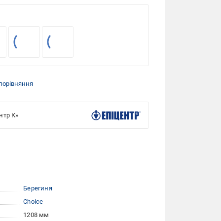
порівняння
нтр К»
Берегиня
Choice
1208 мм