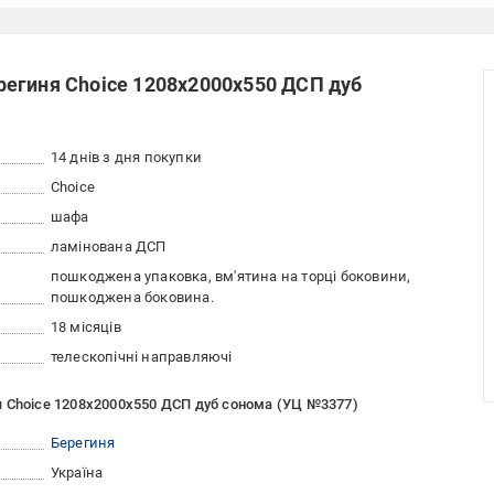
егиня Choice 1208х2000х550 ДСП дуб
14 днів з дня покупки
Choice
шафа
ламінована ДСП
пошкоджена упаковка, вм'ятина на торці боковини,
пошкоджена боковина.
18 місяців
телескопічні направляючі
я Choice 1208х2000х550 ДСП дуб сонома (УЦ №3377)
Берегиня
Україна