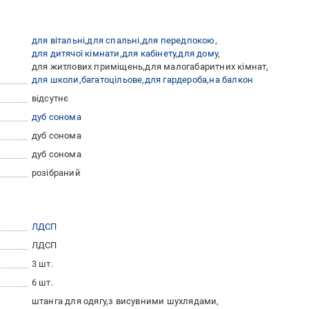
для вітальні
для спальні
для передпокою
для дитячої кімнати
для кабінету
для дому
для житлових приміщень
для малогабаритних кімнат
для школи
багатоцільове
для гардероба
на балкон
відсутнє
дуб сонома
дуб сонома
дуб сонома
розібраний
ЛДСП
ЛДСП
3 шт.
6 шт.
штанга для одягу
з висувними шухлядами