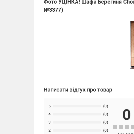
Фото УЦІНКА! Шафа Берегиня Choi
№3377)
Написати відгук про товар
5
(0)
0
4
(0)
3
(0)
2
(0)