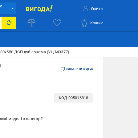
Р
Увійти
Кошик
000х550 ДСП дуб сонома (УЦ №3377)
а
залишити відгук
КОД
005016818
ожі моделі в категорії: