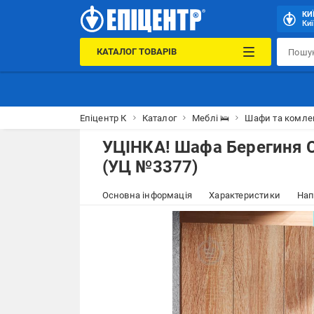
КИ
Киї
КАТАЛОГ ТОВАРІВ
Епіцентр К
Каталог
Меблі 🛌
Шафи та комле
УЦІНКА! Шафа Берегиня 
(УЦ №3377)
Основна інформація
Характеристики
Нап