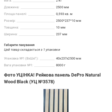
Вага:
2 кг
Довжина:
2500 мм
Площа панелі:
0,593 кв. м
Розмір:
2500*237*10 мм
Товщина:
10 мм
Ширина:
237 мм
Габарити пакування
Цей товар складається з 1 упаковки
Упаковка №1 (ВхШхГ):
40x237x2500 мм
Вага упаковки №1:
8000 г
Фото УЦІНКА! Рейкова панель DePro Natural
Wood Black (УЦ №3578)