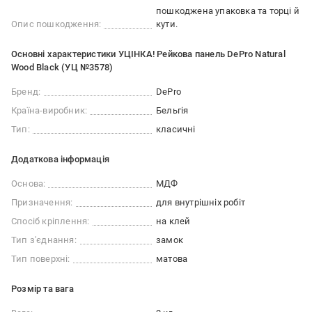
пошкоджена упаковка та торці й
Опис пошкодження:
кути.
Основні характеристики УЦІНКА! Рейкова панель DePro Natural
Wood Black (УЦ №3578)
Бренд:
DePro
Країна-виробник:
Бельгія
Тип:
класичні
Додаткова інформація
Основа:
МДФ
Призначення:
для внутрішніх робіт
Спосіб кріплення:
на клей
Тип з'єднання:
замок
Тип поверхні:
матова
Розмір та вага