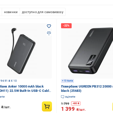
новинки
доступно для самовивозу
 94.91 ₴ X 10
+ 13 балів
банк Anker 10000 mAh black
Повербанк UGREEN PB312 20000
DH11) 22.5W Built-In USB-C Cable
black (25683)
й
нити
оцінити
1 799
-
400
₴
9
₴/шт.
1 399
₴/шт.