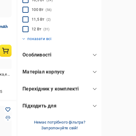
(24)
100 Вт
(56)
11,5 Вт
(2)
 mAh
12 Вт
(31)
120 Вт
130 Вт
140 Вт
15 Вт
160 Вт
165 Вт
18 Вт
180 Вт
20 Вт
200 Вт
210 Вт
22,5
22,5 Вт
220 Вт
23 Вт
25 Вт
250 Вт
30 Вт
300 Вт
307,2 Вт
33 Вт
35 Вт
45 Вт
5 Вт
50 Вт
65 Вт
66 Вт
67 Вт
85 Вт
87 Вт
145 Вт
(192)
(81)
(88)
(24)
(321)
(3)
(10)
(67)
(5)
(13)
(16)
(3)
(72)
(6)
(3)
(1)
(1)
(8)
(12)
(6)
(5)
(11)
(1)
(11)
(1)
(1)
(1)
(2)
(17)
(459)
(1)
показати всі
Особливості
LED-індикатори
(773)
Матеріал корпусу
безпровідна зарядка
(297)
,телефона,айфона
полікарбонат
(185)
вибір напруги за допомогою
індикатора
(15)
Перехідник у комплекті
алюміній
(94)
5
D – Asus, HP, NEC, Toshiba, BenQ
захист від перезаряджання
(850)
вуглепластик
(62)
(1)
Підходить для
наскрізна зарядка
(158)
карбопласт
(18)
Nokia
(1)
прогумоване покриття
технологія швидкої зарядки
функція енергозбереження в
LED-індикатор вихідної напруги
LED-індикатор рівня залишкового
багаторівнева система захисту
захист від води
пилозахищений корпус
стабілізатор вихідної напруги для
стабілізатор напруги
технологія Power Delivery
технологія PowerIQ
ударостійкий корпус
вбудований кабель Lightning
переривчастий світловий сигнал
технологія Fast Charge
LED-індикатор низького заряду
вбудована динамо-зарядка
вбудований кабель
вбудований ліхтарик
екран
захист від короткого замикання
захист від надмірного
захист від перегріву
сонячна батарея
айфона
(454)
(46)
(27)
(236)
(320)
(785)
(170)
(139)
(282)
(540)
(9)
(91)
(647)
(4)
(804)
(163)
(1662)
показати всі
композит
режимі очікування
заряду
для всіх пристроїв
всіх портів
тривоги
розрядження
(27)
(83)
(143)
(820)
(666)
(9)
(122)
(476)
(266)
(170)
USB type-C
(702)
гаджетів з підтримкою Qi
Немає потрібного фільтра?
(643)
металевий сплав
пластик
(1395)
(44)
показати всі
Запропонуйте свій!
LG
(1)
роутера
(838)