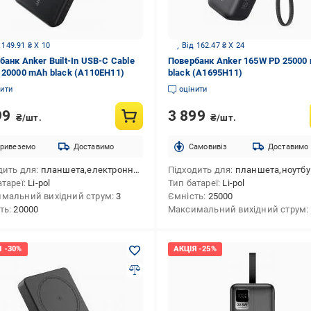
 149.91 ₴ X 10
Від 162.47 ₴ X 24
банк Anker Built-In USB-C Cable
Повербанк Anker 165W PD 25000
 20000 mAh black (A110EH11)
black (A1695H11)
нити
оцінити
99
3 899
₴/шт.
₴/шт.
ривеземо
Доставимо
Cамовивіз
Доставимо
дить для
планшета,електронної книги,смарт-годинників,телефона,смартфона,айфона,роутера
Підходить для
планшета,ноутбука,електронної книги,смарт-годинників,роутера,смартфона
атареї
Li-pol
Тип батареї
Li-pol
мальний вихідний струм
3
Ємність
25000
ть
20000
Максимальний вихідний струм