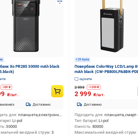
лів
+ 29 балів
банк Xo PR285 30000 mAh black
Повербанк ColorWay LCD/Lamp 8
5.black)
mAh black (CW-PB800LPA8BK-PD
нити
оцінити
3 999
-
100
₴
-
1 000
₴
99
2 999
₴/шт.
₴/шт.
амовивіз
Доставимо
Доставимо
дить для
планшета,електронної книги,смарт-годинників,телефона,смартфона,айфона,роутера
Підходить для
планшета,смарт-годинників,телефона,смарт
атареї
Li-pol
Тип батареї
Li-pol
ть
30000
Ємність
80000
мальний вихідний струм
3
Максимальний вихідний струм