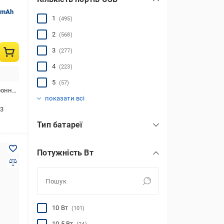
 mAh
1
(495)
2
(568)
3
(277)
4
(223)
5
(57)
мартфона,айфона
6
(41)
показати всі
3
Тип батареї
LiFePO4
(4)
Потужність Вт
сонячні
(10)
Li-ion
(461)
Li-pol
(1083)
10 Вт
(101)
10,5 Вт