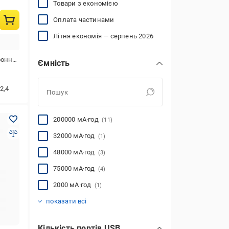
Товари з економією
Оплата частинами
Літня економія — серпень 2026
фона,айфона
Ємність
2,4
200000 мА·год
(11)
32000 мА·год
(1)
48000 мА·год
(3)
75000 мА·год
(4)
2000 мА·год
(1)
2500 мА·год
3000 мА·год
4500 мА·год
4800 мА·год
5000 мА·год
6000 мА·год
7000 мА·год
8000 мА·год
10000 мА·год
12000 мА·год
15000 мА·год
16000 мА·год
18000 мА·год
20000 мА·год
24000 мА·год
25000 мА·год
26000 мА·год
27000 мА·год
30000 мА·год
40000 мА·год
45000 мА·год
50000 мА·год
60000 мА·год
72000 мА·год
80000 мА·год
90000 мА·год
96000 мА·год
100000 мА·год
120000 мА·год
(1)
(1)
(1)
(4)
(152)
(15)
(1)
(6)
(550)
(17)
(4)
(5)
(6)
(350)
(1)
(32)
(4)
(13)
(138)
(54)
(1)
(106)
(79)
(7)
(38)
(9)
(1)
(38)
(6)
показати всі
Кількість портів USB