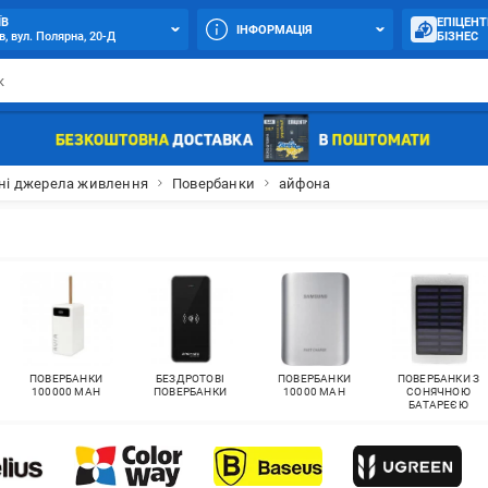
ЇВ
ЕПІЦЕНТ
ІНФОРМАЦІЯ
в, вул. Полярна, 20-Д
БІЗНЕС
ні джерела живлення
Повербанки
айфона
ПОВЕРБАНКИ
БЕЗДРОТОВІ
ПОВЕРБАНКИ
ПОВЕРБАНКИ З
100000 MAH
ПОВЕРБАНКИ
10000 MAH
СОНЯЧНОЮ
БАТАРЕЄЮ