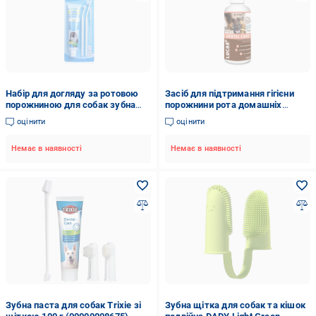
Набір для догляду за ротовою
Засіб для підтримання гігієни
порожниною для собак зубна
порожнини рота домашніх
паста/щітки 2 шт. (1М1190)
тварин Provilan Pets Dental Care
оцінити
оцінити
(33079001)
Немає в наявності
Немає в наявності
Зубна паста для собак Trixie зі
Зубна щітка для собак та кішок