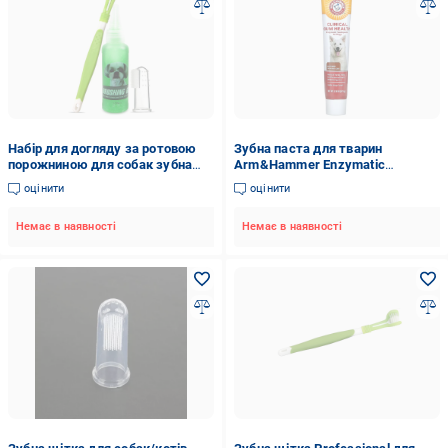
Набір для догляду за ротовою
Зубна паста для тварин
порожниною для собак зубна
Arm&Hammer Enzymatic
паста/щітка/щітка-напальчник
Toothpaste For Dogs Clinical Gum
оцінити
оцінити
(1М1180)
Health Beef 67,5 г
Немає в наявності
Немає в наявності