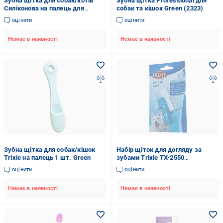
Зубна щітка для собак/котів
Зубна щітка Professional для
Силіконова на палець для
собак та кішок Green (2323)
чищення зубів
оцінити
оцінити
Немає в наявності
Немає в наявності
Зубна щітка для собак/кішок
Набір щіток для догляду за
Trixie на палець 1 шт. Green
зубами Trixie TX-2550
(00000000216)
оцінити
оцінити
Немає в наявності
Немає в наявності