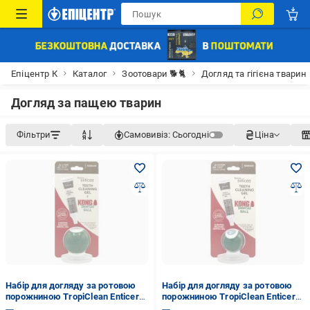
Епіцентр К
Каталог
Зоотовари 🐕🐈
Догляд та гігієна тварин
Догляд за пащею тварин
Фільтри
Самовивіз:
Сьогодні
Ціна
Набір для догляду за ротовою
Набір для догляду за ротовою
порожниною TropiClean Enticers
порожниною TropiClean Enticers
кулька Kong L + гель зі смаком
зі смаком копченої яловичої