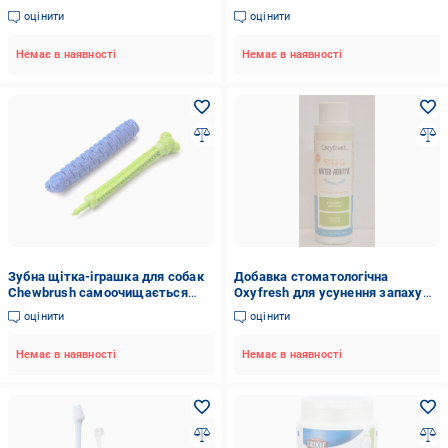
(00000000154)
оцінити
оцінити
Немає в наявності
Немає в наявності
Зубна щітка-іграшка для собак
Добавка стоматологічна
Chewbrush самоочищається
Oxyfresh для усунення запаху
гумова Синій (534657567)
та запобігання утворенню
оцінити
оцінити
зубного каменю 89 мл
(1525781323)
Немає в наявності
Немає в наявності