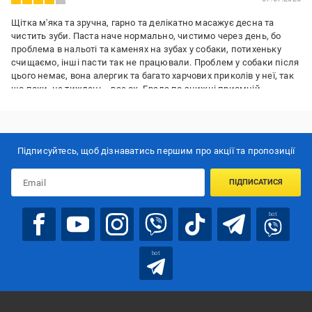
Щітка м'яка та зручна, гарно та делікатно масажує десна та
чистить зуби. Паста наче нормально, чистимо через день, бо
проблема в нальоті та каменях на зубах у собаки, потихеньку
счищаємо, інші пасти так не працювали. Проблем у собаки після
цього немає, вона алергик та багато харчових приколів у неї, так
що поки, це тиждень - все ок. Брала по знижці приємній.
Переваги:
Класна м'яка щиточка на палець, м'який силікон, гарно
тримається на пальці, бо брали в зоомагазині то фігня
Підписуйтесь, щоб дізнаватись першим про акції та пропозиції
Недоліки:
Поки немає
ПІДПИСАТИСЯ
bot
bot