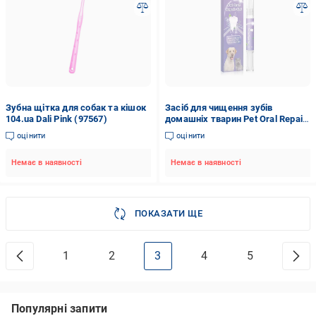
Зубна щітка для собак та кішок
Засіб для чищення зубів
104.ua Dali Pink (97567)
домашніх тварин Pet Oral Repair
Gel (53343)
оцінити
оцінити
Немає в наявності
Немає в наявності
ПОКАЗАТИ ЩЕ
1
2
3
4
5
Популярні запити