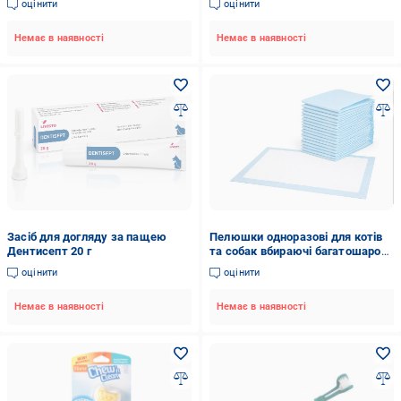
оцінити
оцінити
копченої яловичої грудки 29,6
грудки 29,6 мл
мл
Немає в наявності
Немає в наявності
Засіб для догляду за пащею
Пелюшки одноразові для котів
Дентисепт 20 г
та собак вбираючі багатошарові
45х60 см 50 шт. (31775346)
оцінити
оцінити
Немає в наявності
Немає в наявності