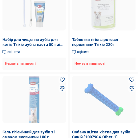
Набір для чищення зубів для
Таблетки гігієна ротової
котів Trixie зубна паста 50 г зі
порожнини Trixie 220 г
смаком сиру/2 зубні щітки
оцінити
оцінити
Немає в наявності
Немає в наявності
Гель гігієнічний для зубів зі
Собача щітка кістка для зубів
смаком яловичини 100 г
Синій (1007904-Other-1)