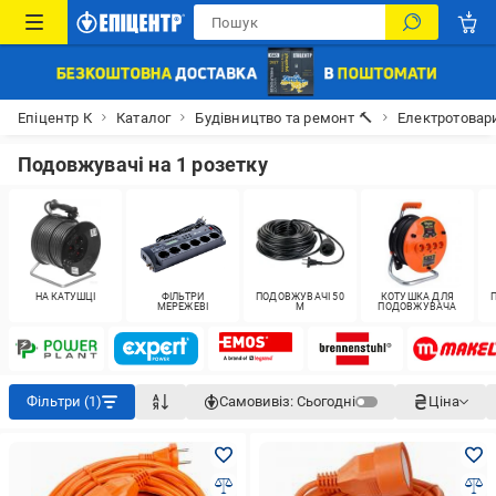
Епіцентр К
Каталог
Будівництво та ремонт 🔨
Електротовар
Подовжувачі на 1 розетку
НА КАТУШЦІ
ФІЛЬТРИ
ПОДОВЖУВАЧІ 50
КОТУШКА ДЛЯ
МЕРЕЖЕВІ
М
ПОДОВЖУВАЧА
Фільтри (1)
Самовивіз:
Сьогодні
Ціна