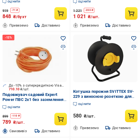
оцінити
оцінити
перетин 2х0,75 1500W 220V 30 м
Помаранчевий (1614)
919
1 221
-
71
₴
-
200
₴
848
1 021
₴/бухт
₴/шт.
Привеземо
Доставимо
Привеземо
Доставимо
До -10% з суперкредиткою Visa Вигода
710.10
₴/шт.
Котушка порожня SVITTEX SV-
Подовжувач садовий Expert
229 з виносною розеткою для
Power ПВС 2x1 без заземлення
подовжувача та кабелю до 150
оцінити
1 гн. помаранчевий 10 м
м
оцінити
580
₴/шт.
899
-
110
₴
789
₴/шт.
Привеземо
Доставимо
Cамовивіз
Доставимо