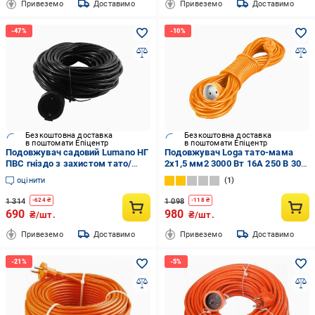
Привеземо
Доставимо
Привеземо
Доставимо
Безкоштовна доставка
Безкоштовна доставка
в поштомати Епіцентр
в поштомати Епіцентр
Подовжувач садовий Lumano НГ
Подовжувач Loga тато-мама
ПВС гніздо з захистом тато/
2х1,5 мм2 3000 Вт 16А 250 В 30
мама 2х1,0 max 2 кВт мідь 30 м
м (VS 215-30-OC)
оцінити
1
(000019872)
1 314
1 098
-
624
₴
-
118
₴
690
980
₴/шт.
₴/шт.
Привеземо
Доставимо
Привеземо
Доставимо