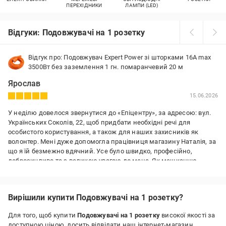
ПЕРЕХІДНИКИ
ЛАМПИ (LED)
Відгуки: Подовжувачі на 1 розетку
Відгук про: Подовжувач Expert Power зі шторками 16А max
3500Вт без заземлення 1 гн. помаранчевий 20 м
Ярослав
15.06.2026
У неділю довелося звернутися до «Епіцентру», за адресою: вул.
Українських Соколів, 22, щоб придбати необхідні речі для
особистого користування, а також для наших захисників як
волонтер. Мені дуже допомогла працівниця магазину Наталія, за
що я їй безмежно вдячний. Усе було швидко, професійно,
доброзичливо та з великою увагою до мене. Як мешканцю
Лівого берега, мені дуже хочеться, щоб якомога швидше знову
відкрився повноцінний «Епіцентр».
Вирішили купити Подовжувачі на 1 розетку?
Переваги:
Зручно і за адекватні кошти
Для того, щоб купити
Подовжувачі на 1 розетку
високої якості за
доступною ціною, досить відвідати наш інтернет-магазин