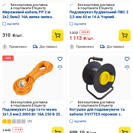
Безкоштовна доставка
Безкоштовна доставка
в поштомати Епіцентр
в поштомати Епіцентр
Мережевий кабель PP 2 м
Подовжувач будівельний ПВС 2
2x2,5мм2 16А вилка-вилка
2,5 мм 40 м 16 А Чорний
(610747)
(289076)
оцінити
оцінити
1 313
-
200
₴
310
₴/шт.
1 113
₴/шт.
Привеземо
Доставимо
Привеземо
Доставимо
Безкоштовна доставка
Безкоштовна доставка
в поштомати Епіцентр
в поштомати Епіцентр
Подовжувач Loga тато-мама
Котушка для подовжувача та
2х1,5 мм2 3000 Вт 16А 250 В 25
кабелю SVITTEX порожня з
м (VS 215-25-OC)
виносною розеткою до 150 м
1
оцінити
(19860)
1 042
-
112
₴
699.10
₴/шт.