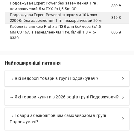
Подовжувач Expert Power без заземлення 1 гн.
339 ₴
помаранчевий 5 м EXX-2x1,5-5m-OR
Подовжувач Expert Power зі шторками 10А max
819 ₴
2200Вт без заземлення 1 гн. помаранчевий 20 м
Кабель із вилкою Profix з ПЗВ для бойлера 3x1,5
мм CU 16А із заземленням 1 гн. білий 1,8 м 5-
605 ₴
0330
Найпоширеніші питання
→ Які недорогі товари в групі Подовжувачі?
→ Які товари купити в 2026 році в групі Подовжувачі?
→ Товари з безкоштовним самовивозом в групі
Подовжувачі?