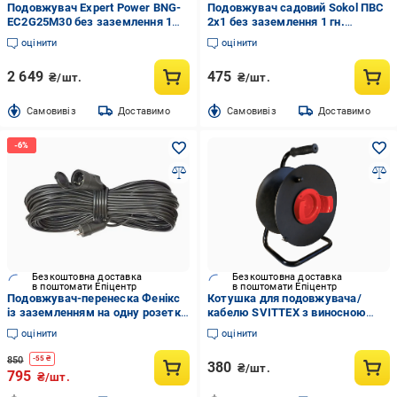
Подовжувач Expert Power BNG-
Подовжувач садовий Sokol ПВС
EC2G25M30 без заземлення 1
2х1 без заземлення 1 гн.
гн. помаранчевий 30 м BNG-
помаранчевий 10 м 166988
оцінити
оцінити
EC2G25M30
2 649
475
₴/шт.
₴/шт.
Cамовивіз
Доставимо
Cамовивіз
Доставимо
Безкоштовна доставка
Безкоштовна доставка
в поштомати Епіцентр
в поштомати Епіцентр
Подовжувач-перенеска Фенікс
Котушка для подовжувача/
із заземленням на одну розетку
кабелю SVITTEX з виносною
3х2,5 мм 5 м (513b64e9)
розеткою до 100 м (SV-228)
оцінити
оцінити
850
-
55
₴
380
₴/шт.
795
₴/шт.