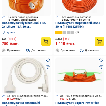
Безкоштовна доставка
Безкоштовна доставка
в поштомати Епіцентр
в поштомати Епіцентр
Подовжувач будівельний ПВС
Подовжувач мережевий 3x2,5
2х1.5 мм 16А 30 м
30 м (14686325754)
Помаранчевий (6890654)
оцінити
1
960
1 495
-
210
₴
-
85
₴
750
1 410
₴/шт.
₴/шт.
Привеземо
Доставимо
Привеземо
Доставимо
До -10% з суперкредиткою Visa Вигода
До -10% з суперкредиткою Visa Вигода
661.20
₴/шт.
800.10
₴/шт.
Подовжувач Brennenstuhl
Подовжувач Expert Power без