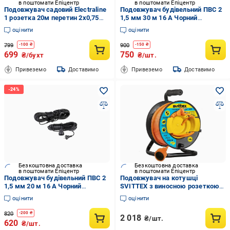
в поштомати Епіцентр
в поштомати Епіцентр
Подовжувач садовий Electraline
Подовжувач будівельний ПВС 2
1 розетка 20м перетин 2х0,75
1,5 мм 30 м 16 А Чорний
1500W 220V Помаранчевий
(3890760)
оцінити
оцінити
(1613)
799
900
-
100
₴
-
150
₴
699
750
₴/бухт
₴/шт.
Привеземо
Доставимо
Привеземо
Доставимо
Безкоштовна доставка
Безкоштовна доставка
в поштомати Епіцентр
в поштомати Епіцентр
Подовжувач будівельний ПВС 2
Подовжувач на котушці
1,5 мм 20 м 16 А Чорний
SVITTEX з виносною розеткою
(328907)
40 м 2х1,5 мм2 (SV-2060)
оцінити
оцінити
820
-
200
₴
2 018
₴/шт.
620
₴/шт.