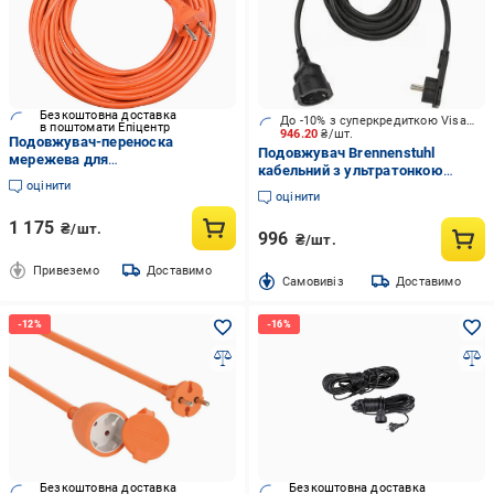
Безкоштовна доставка
До -10% з суперкредиткою Visa Вигода
в поштомати Епіцентр
946.20
₴/шт.
Подовжувач-переноска
Подовжувач Brennenstuhl
мережева для
кабельний з ультратонкою
електроінструменту 2х1,5
оцінити
вилкою із заземленням 1 гн.
кв.мм 30 м (2624B)
оцінити
чорний 5 м 1168980050
1 175
₴/шт.
996
₴/шт.
Привеземо
Доставимо
Cамовивіз
Доставимо
Безкоштовна доставка
Безкоштовна доставка