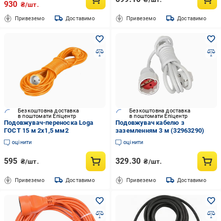
930
₴/шт.
Привеземо
Доставимо
Привеземо
Доставимо
Безкоштовна доставка
Безкоштовна доставка
в поштомати Епіцентр
в поштомати Епіцентр
Подовжувач-переноска Loga
Подовжувач кабелю з
ГОСТ 15 м 2х1,5 мм2
заземленням 3 м (32963290)
оцінити
оцінити
595
329.30
₴/шт.
₴/шт.
Привеземо
Доставимо
Привеземо
Доставимо