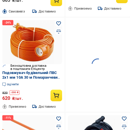
605
₴/шт.
Привеземо
Доставимо
Cамовивіз
Доставимо
Безкоштовна доставка
в поштомати Епіцентр
Подовжувач будівельний ПВС
2х1 мм 10А 30 м Помаранчевий
(38907657)
оцінити
820
-
200
₴
620
₴/шт.
Привеземо
Доставимо