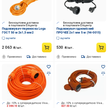
Безкоштовна доставка
Безкоштовна доставка
в поштомати Епіцентр
в поштомати Епіцентр
Подовжувач-переноска Loga
Подовжувач одномісний
ГОСТ 50 м 2х1,5 мм2
ПРОЧЕЕ 2х1 мм 5 м (94-0015)
оцінити
оцінити
2 063
530
₴/шт.
₴/шт.
Привеземо
Доставимо
Привеземо
Доставимо
До -10% з суперкредиткою Visa Вигода
До -10% з суперкредиткою Visa Вигода
2 384.10
₴/шт.
427.50
₴/шт.