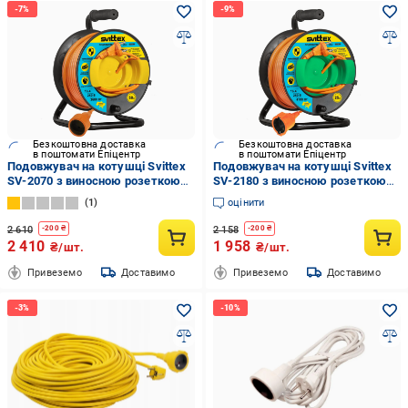
Безкоштовна доставка
Безкоштовна доставка
в поштомати Епіцентр
в поштомати Епіцентр
Подовжувач на котушці Svittex
Подовжувач на котушці Svittex
SV-2070 з виносною розеткою
SV-2180 з виносною розеткою
50 м 2х1,5 мм (33933)
25 м 2х2, 5 мм (43933)
1
оцінити
2 610
2 158
-
200
₴
-
200
₴
2 410
1 958
₴/шт.
₴/шт.
Привеземо
Доставимо
Привеземо
Доставимо