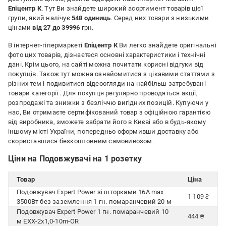
Епіцентр К
. Тут Ви знайдете широкий асортимент товарів цієї
групи, який налічує
548 одиниць
. Серед них товари з низькими
цінами
від 27 до 39996
грн.
В інтернет-гіпермаркеті
Епіцентр К
Ви легко знайдете оригінальні
фото цих товарів, дізнаєтеся основні характеристики і технічні
дані. Крім цього, на сайті можна почитати корисні відгуки від
покупців. Також тут можна ознайомитися з цікавими статтями з
різних тем і подивитися відеоогляди на найбільш затребувані
товари категорії
. Для покупця регулярно проводяться акції,
розпродажі та знижки з безліччю вигідних позицій. Купуючи у
нас, Ви отримаєте сертифікований товар з офіційною гарантією
від виробника, зможете забрати його в Києві або в будь-якому
іншому місті України, попередньо оформивши доставку або
скориставшися безкоштовним самовивозом.
Ціни на Подовжувачі на 1 розетку
Товар
Ціна
Подовжувач Expert Power зі шторками 16А max
1 109 ₴
3500Вт без заземлення 1 гн. помаранчевий 20 м
Подовжувач Expert Power 1 гн. помаранчевий 10
444 ₴
м EXX-2x1,0-10m-OR