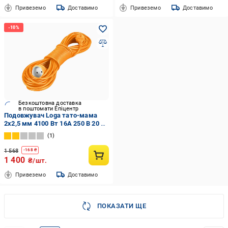
Привеземо
Доставимо
Привеземо
Доставимо
Безкоштовна доставка
в поштомати Епіцентр
Подовжувач Loga тато-мама
2х2,5 мм 4100 Вт 16А 250 В 20 м
(С8-02х2.5-20-ОС)
1
1 568
-
168
₴
1 400
₴/шт.
Привеземо
Доставимо
ПОКАЗАТИ ЩЕ