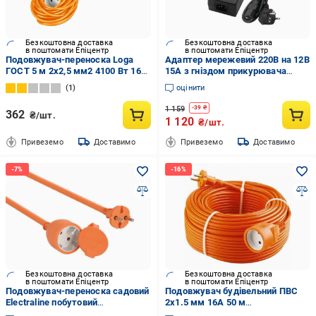
Безкоштовна доставка
Безкоштовна доставка
в поштомати Епіцентр
в поштомати Епіцентр
Подовжувач-переноска Loga
Адаптер мережевий 220В на 12В
ГОСТ 5 м 2х2,5 мм2 4100 Вт 16А
15А з гніздом прикурювача
250 В
(7584e736)
1
оцінити
1 159
-
39
₴
362
₴/шт.
1 120
₴/шт.
Привеземо
Доставимо
Привеземо
Доставимо
Безкоштовна доставка
Безкоштовна доставка
в поштомати Епіцентр
в поштомати Епіцентр
Подовжувач-переноска садовий
Подовжувач будівельний ПВС
Electraline побутовий
2х1.5 мм 16А 50 м
універсальний на 1 розетку
Помаранчевий (4389076)