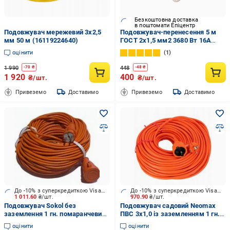
Безкоштовна доставка
в поштомати Епіцентр
Подовжувач мережевий 3x2,5
Подовжувач-перенесення 5 м
мм 50 м (16119224640)
ГОСТ 2х1,5 мм2 3680 Вт 16А
250V
оцінити
1
1 990
448
-
70
₴
-
48
₴
1 920
400
₴/шт.
₴/шт.
Привеземо
Доставимо
Привеземо
Доставимо
До -10% з суперкредиткою Visa Вигода
До -10% з суперкредиткою Visa Вигода
1 011.60
₴/шт.
970.90
₴/шт.
Подовжувач Sokol без
Подовжувач садовий Neomax
заземлення 1 гн. помаранчевий
ПВС 3х1,0 із заземленням 1 гн.
30 м 166992
помаранчевий 10 м NX531110
оцінити
оцінити