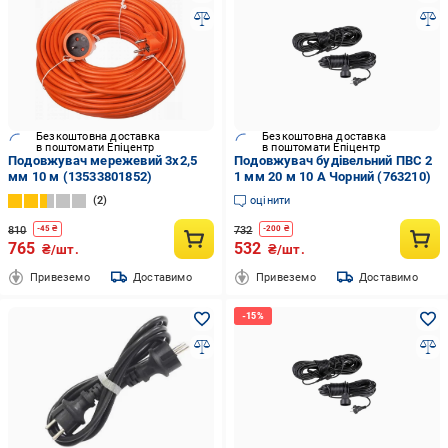
Безкоштовна доставка
Безкоштовна доставка
в поштомати Епіцентр
в поштомати Епіцентр
Подовжувач мережевий 3x2,5
Подовжувач будівельний ПВС 2
мм 10 м (13533801852)
1 мм 20 м 10 А Чорний (763210)
2
оцінити
810
732
-
45
₴
-
200
₴
765
532
₴/шт.
₴/шт.
Привеземо
Доставимо
Привеземо
Доставимо