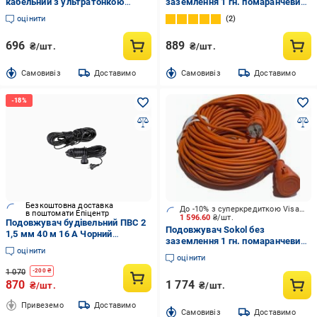
кабельний з ультратонкою
заземлення 1 гн. помаранчевий
вилкою із заземленням 1 гн.
25 м BNG-ECH2G075M25
оцінити
2
білий 3 м 1168980230
696
889
₴/шт.
₴/шт.
Cамовивіз
Доставимо
Cамовивіз
Доставимо
Безкоштовна доставка
До -10% з суперкредиткою Visa Вигода
в поштомати Епіцентр
1 596.60
₴/шт.
Подовжувач будівельний ПВС 2
Подовжувач Sokol без
1,5 мм 40 м 16 А Чорний
заземлення 1 гн. помаранчевий
(3890654)
оцінити
50 м 166994
оцінити
1 070
-
200
₴
870
1 774
₴/шт.
₴/шт.
Привеземо
Доставимо
Cамовивіз
Доставимо