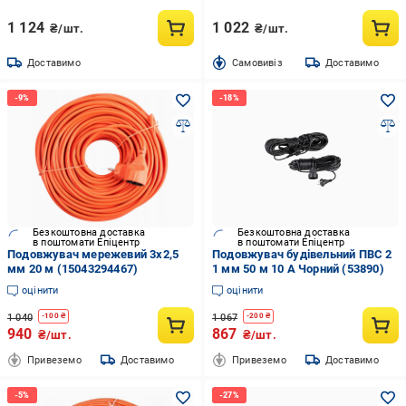
1 124
1 022
₴/шт.
₴/шт.
Доставимо
Cамовивіз
Доставимо
Безкоштовна доставка
Безкоштовна доставка
в поштомати Епіцентр
в поштомати Епіцентр
Подовжувач мережевий 3x2,5
Подовжувач будівельний ПВС 2
мм 20 м (15043294467)
1 мм 50 м 10 А Чорний (53890)
оцінити
оцінити
1 040
1 067
-
100
₴
-
200
₴
940
867
₴/шт.
₴/шт.
Привеземо
Доставимо
Привеземо
Доставимо