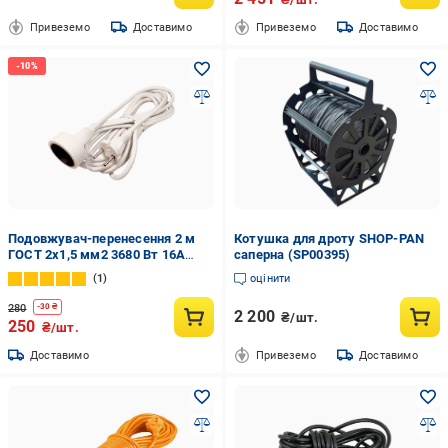
Привеземо
Доставимо
Привеземо
Доставимо
Подовжувач-перенесення 2 м
Котушка для дроту SHOP-PAN
ГОСТ 2х1,5 мм2 3680 Вт 16А
саперна (SP00395)
250V
1
оцінити
280
-
30
₴
2 200
₴/шт.
250
₴/шт.
Доставимо
Привеземо
Доставимо