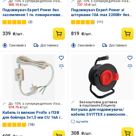
До -10% з суперкредиткою Visa Вигода
До -10% з суперкредиткою Visa Вигода
305.10
₴/шт.
737.10
₴/шт.
Подовжувач Expert Power без
Подовжувач Expert Power зі
заземлення 1 гн. помаранчевий
шторками 10А max 2200Вт без
5 м EXX-2x1,5-5m-OR
заземлення 1 гн. помаранчевий
2
11
20 м
339
819
₴/шт.
₴/шт.
Cамовивіз
Доставимо
Cамовивіз
Доставимо
Безкоштовна доставка
До -10% з суперкредиткою Visa Вигода
в поштомати Епіцентр
574.75
₴/шт.
Котушка для подовжувача/
Кабель із вилкою Profix з ПЗВ
кабелю SVITTEX з виносною
для бойлера 3x1,5 мм CU 16А із
розеткою до 50 м (SV-227)
оцінити
заземленням 1 гн. білий 1,8 м 5-
18
0330
308
₴/шт.