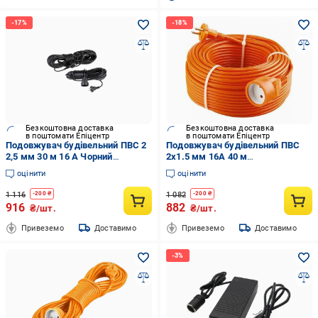
Безкоштовна доставка
Безкоштовна доставка
в поштомати Епіцентр
в поштомати Епіцентр
Подовжувач будівельний ПВС 2
Подовжувач будівельний ПВС
2,5 мм 30 м 16 А Чорний
2х1.5 мм 16А 40 м
(389076)
Помаранчевий (4390876)
оцінити
оцінити
1 116
1 082
-
200
₴
-
200
₴
916
882
₴/шт.
₴/шт.
Привеземо
Доставимо
Привеземо
Доставимо