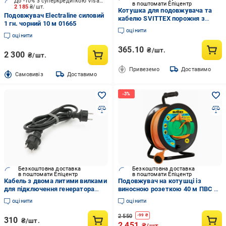
До -10% з суперкредиткою Visa Вигода
в поштомати Епіцентр
2 185
₴/шт.
Котушка для подовжувача та
Подовжувач Electraline силовий
кабелю SVITTEX порожня з
1 гн. чорний 10 м 01665
виносною розеткою до 50 м
оцінити
(15764)
оцінити
365.10
₴/шт.
2 300
₴/шт.
Привеземо
Доставимо
Cамовивіз
Доставимо
Безкоштовна доставка
Безкоштовна доставка
в поштомати Епіцентр
в поштомати Епіцентр
Кабель з двома литими вилками
Подовжувач на котушці із
для підключення генератора
виносною розеткою 40 м ПВС 16
подовжувач 3 м ГОСТ 2х1, 5
А 4100 Вт 2х2,5 см (У16-03)
оцінити
оцінити
мм2 3680 Вт 16А
2 550
-
99
₴
310
₴/шт.
2 451
₴/шт.