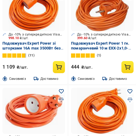
До -10% з суперкредиткою Visa Вигода
До -10% з суперкредиткою Visa Вигода
998.10
₴/шт.
399.60
₴/шт.
Подовжувач Expert Power зі
Подовжувач Expert Power 1 гн.
шторками 16А max 3500Вт без
помаранчевий 10 м EXX-2x1,0-
заземлення 1 гн. помаранчевий
10m-OR
11
1
20 м
1 109
444
₴/шт.
₴/шт.
Cамовивіз
Доставимо
Cамовивіз
Доставимо