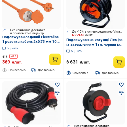
Безкоштовна доставка
До -10% з суперкредиткою Visa Вигода
в поштомати Епіцентр
6 299.45
₴/шт.
Подовжувач садовий Electraline
Подовжувач на котушці Леміра
1 розетка кабель 2х0,75 мм 10 м
із заземленням 1 гн. чорний із
Помаранчевий (1600)
оцінити
червоним 50 м У16-03-01 3х2,5
оцінити
418
-
49
₴
369
6 631
₴/шт.
₴/шт.
Привеземо
Доставимо
Cамовивіз
Доставимо
Безкоштовна доставка