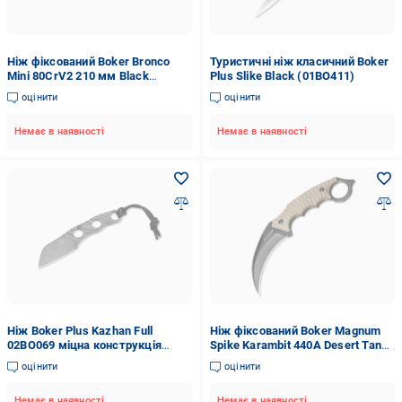
Ніж фіксований Boker Bronco
Туристичні ніж класичний Boker
Mini 80CrV2 210 мм Black
Plus Slike Black (01BO411)
(121505)
оцінити
оцінити
Немає в наявності
Немає в наявності
Ніж Boker Plus Kazhan Full
Ніж фіксований Boker Magnum
02BO069 міцна конструкція
Spike Karambit 440A Desert Tan
ергономіка Metal (584286)
(02SC028)
оцінити
оцінити
Немає в наявності
Немає в наявності