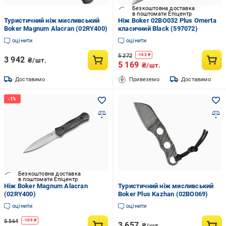
Безкоштовна доставка
в поштомати Епіцентр
Туристичний ніж мисливський
Ніж Boker 02BO032 Plus Omerta
Boker Magnum Alacran (02RY400)
класичний Black (597072)
оцінити
оцінити
5 272
-
103
₴
3 942
₴/шт.
5 169
₴/шт.
Доставимо
Привеземо
Доставимо
Безкоштовна доставка
в поштомати Епіцентр
Ніж Boker Magnum Alacran
Туристичний ніж мисливський
(02RY400)
Boker Plus Kazhan (02BO069)
оцінити
оцінити
5 564
-
109
₴
3 657
₴/шт.