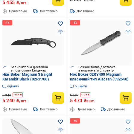
5 455
₴/шт.
Привеземо
Доставимо
Доставимо
Безкоштовна доставка
Безкоштовна доставка
в поштомати Епіцентр
в поштомати Епіцентр
Ніж Boker Magnum Straight
Ніж Boker 02RY400 Magnum
Karambit Black (02RY700)
класичний тип Alacran (592640)
оцінити
оцінити
5 344
5 582
-
104
₴
-
109
₴
5 240
5 473
₴/шт.
₴/шт.
Привеземо
Доставимо
Привеземо
Доставимо