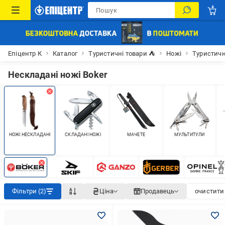
Епіцентр К
Каталог
Туристичні товари ⛺
Ножі
Туристичн
Нескладані ножі Boker
НОЖІ НЕСКЛАДАНІ
СКЛАДАНІ НОЖІ
МАЧЕТЕ
МУЛЬТИТУЛИ
Фільтри (2)
Ціна
Продавець
очистити 