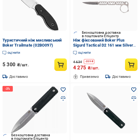
Безкоштовна доставка
в поштомати Епіцентр
Туристичний ніж мисливський
Ніж фіксований Boker Plus
Boker Trailmate (02BO097)
Sigurd Tactical D2 161 мм Silver
(02BO098)
оцінити
оцінити
4 634
-
359
₴
5 300
₴/шт.
4 275
₴/шт.
Доставимо
Привеземо
Доставимо
Безкоштовна доставка
в поштомати Епіцентр