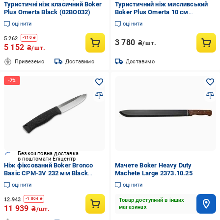
Туристичні ніж класичний Boker
Туристичний ніж мисливський
Plus Omerta Black (02BO032)
Boker Plus Omerta 10 см
(02BO032)
оцінити
оцінити
5 262
-
110
₴
3 780
₴/шт.
5 152
₴/шт.
Привеземо
Доставимо
Доставимо
Безкоштовна доставка
в поштомати Епіцентр
Ніж фіксований Boker Bronco
Мачете Boker Heavy Duty
Basic CPM-3V 232 мм Black
Machete Large 2373.10.25
(121508)
оцінити
оцінити
12 943
-
1 004
₴
Товар доступний в інших
11 939
магазинах
₴/шт.