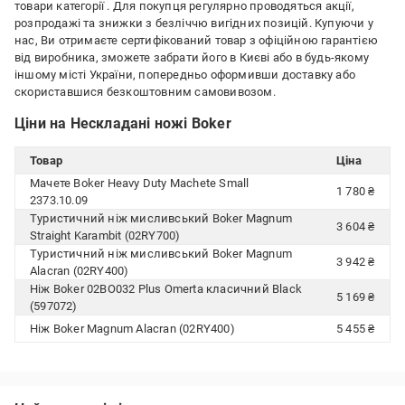
товари категорії
. Для покупця регулярно проводяться акції,
розпродажі та знижки з безліччю вигідних позицій. Купуючи у
нас, Ви отримаєте сертифікований товар з офіційною гарантією
від виробника, зможете забрати його в Києві або в будь-якому
іншому місті України, попередньо оформивши доставку або
скориставшися безкоштовним самовивозом.
Ціни на Нескладані ножі Boker
Товар
Ціна
Мачете Boker Heavy Duty Machete Small
1 780 ₴
2373.10.09
Туристичний ніж мисливський Boker Magnum
3 604 ₴
Straight Karambit (02RY700)
Туристичний ніж мисливський Boker Magnum
3 942 ₴
Alacran (02RY400)
Ніж Boker 02BO032 Plus Omerta класичний Black
5 169 ₴
(597072)
Ніж Boker Magnum Alacran (02RY400)
5 455 ₴