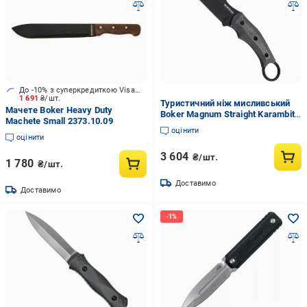
До -10% з суперкредиткою Visa Вигода
1 691
₴/шт.
Туристичний ніж мисливський
Мачете Boker Heavy Duty
Boker Magnum Straight Karambit
Machete Small 2373.10.09
(02RY700)
оцінити
оцінити
3 604
₴/шт.
1 780
₴/шт.
Доставимо
Доставимо