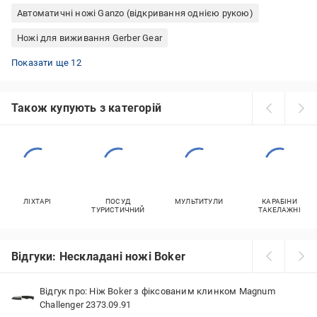
Автоматичні ножі Ganzo (відкривання однією рукою)
Ножі для виживання Gerber Gear
Складані ножі Ganzo
Складані кишенькові ножі
Складані ножі для виживання
Туристичні ножі Victorinox Huntsman
Складані ножі Grand Way
Туристичні ножі Victorinox Swiss army
Мисливські ножі Gerber Gear
Ножі рибальські складані
Мачете Cold Steel
Ножі для виживання Boker
Нескладані ножі Boker
Тактичні ножі Gerber Gear
Показати ще 12
Також купують з категорій
ЛІХТАРІ
ПОСУД
МУЛЬТИТУЛИ
КАРАБІНИ
ТУРИСТИЧНИЙ
ТАКЕЛАЖНІ
Відгуки: Нескладані ножі Boker
Відгук про: Ніж Boker з фіксованим клинком Magnum
Challenger 2373.09.91