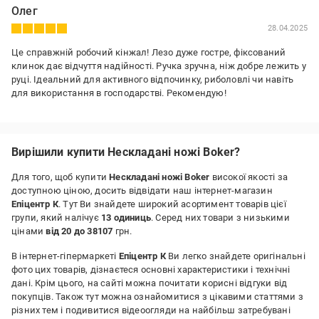
Олег
28.04.2025
Це справжній робочий кінжал! Лезо дуже гостре, фіксований
клинок дає відчуття надійності. Ручка зручна, ніж добре лежить у
руці. Ідеальний для активного відпочинку, риболовлі чи навіть
для використання в господарстві. Рекомендую!
Вирішили купити Нескладані ножі Boker?
Для того, щоб купити
Нескладані ножі Boker
високої якості за
доступною ціною, досить відвідати наш інтернет-магазин
Епіцентр К
. Тут Ви знайдете широкий асортимент товарів цієї
групи, який налічує
13 одиниць
. Серед них товари з низькими
цінами
від 20 до 38107
грн.
В інтернет-гіпермаркеті
Епіцентр К
Ви легко знайдете оригінальні
фото цих товарів, дізнаєтеся основні характеристики і технічні
дані. Крім цього, на сайті можна почитати корисні відгуки від
покупців. Також тут можна ознайомитися з цікавими статтями з
різних тем і подивитися відеоогляди на найбільш затребувані