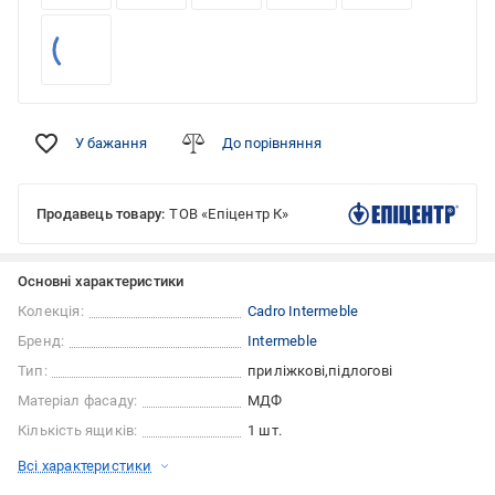
У бажання
До порівняння
Продавець товару:
ТОВ «Епіцентр К»
Основні характеристики
Колекція:
Cadro Intermeble
Бренд:
Intermeble
Тип:
приліжкові
підлогові
Матеріал фасаду:
МДФ
Кількість ящиків:
1 шт.
Всі характеристики