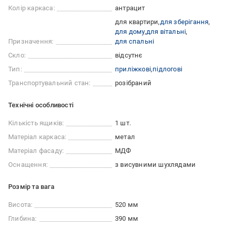
Колір каркаса:
антрацит
для квартири
для зберігання
для дому
для вітальні
Призначення:
для спальні
Скло:
відсутнє
Тип:
приліжкові
підлогові
Транспортувальний стан:
розібраний
Технічні особливості
Кількість ящиків:
1 шт.
Матеріал каркаса:
метал
Матеріал фасаду:
МДФ
Оснащення:
з висувними шухлядами
Розмір та вага
Висота:
520 мм
Глибина:
390 мм