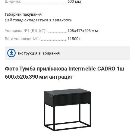
Ширина:
600 мм
Габарити пакування
Цей товар складається з 1 упаковки
Упаковка №1 (ВхШхГ):
108x417x693 мм
Вага упаковки №1:
11500 г
Інструкція зі збирання
Фото Тумба приліжкова Intermeble CADRO 1ш
600x520x390 мм антрацит