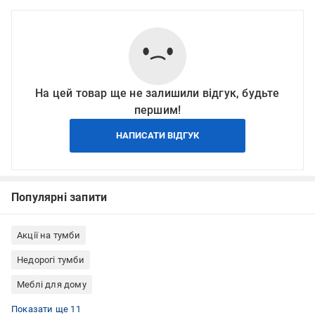
На цей товар ще не залишили відгук, будьте
першим!
НАПИСАТИ ВІДГУК
Популярні запити
Акції на тумби
Недорогі тумби
Меблі для дому
Меблі для вітальні
Тумби для спальні
Тумби для вітальні
Тумби для дому
Тумби для зберігання
Тумби металеві
Тумби прямокутні
Приліжкові тумби
Приліжкові тумби на металевому каркасі
Тумби підлогові
Тумби на 1 ящик
Показати ще 11