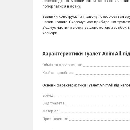
перешкоджають розсипання наповнювача навкол
попорпатися в лотку.
Завдяки конструкції з піддону і створюється 
наповнювача. Скорочує час прибирання туалету
з’єднує частини лотка за допомогою застібок Eas
кольори.
Характеристики Туалет AnimAll пі
Обмін та повернення:
Країна-виробник:
Основні характеристики Туалет AnimAll під нап
Бренд:
Вид туалета:
Матеріал:
Призначення: