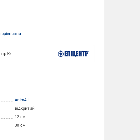
порівняння
нтр К»
AnimAll
відкритий
12 см
30 см