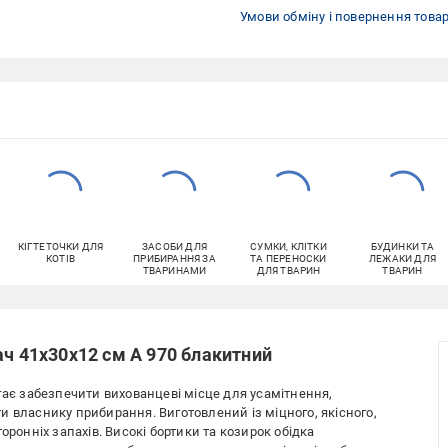
Умови обміну і повернення това
КІГТЕТОЧКИ ДЛЯ
ЗАСОБИ ДЛЯ
СУМКИ, КЛІТКИ
БУДИНКИ ТА
КОТІВ
ПРИБИРАННЯ ЗА
ТА ПЕРЕНОСКИ
ЛЕЖАКИ ДЛЯ
ТВАРИНАМИ
ДЛЯ ТВАРИН
ТВАРИН
ач 41х30х12 см А 970 блакитний
гає забезпечити вихованцеві місце для усамітнення,
и власнику прибирання. Виготовлений із міцного, якісного,
оронніх запахів. Високі бортики та козирок обідка