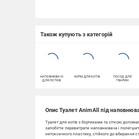
Також купують з категорій
НАПОВНЮВАЧІ
КОРМ ДЛЯ КОТІВ
ПОСУД ДЛЯ
ДЛЯ ЛОТКІВ
ТВАРИН
Опис Туалет AnimAll під наповнюв
Туалет для котів з бортиками та сіткою допома
запобігти перевитрати наповнювача і полегшит
нетоксичного пластику, стійкого до вбирання ст