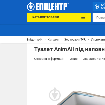
КИ
Киї
КАТАЛОГ ТОВАРІВ
Епіцентр К
Каталог
Зоотовари 🐕🐈
Утриманн
Туалет AnimAll під напов
Основна інформація
Опис
Характеристи