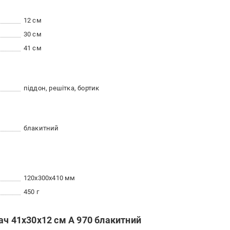
12 см
30 см
41 см
піддон, решітка, бортик
блакитний
120x300x410 мм
450 г
ач 41х30х12 см А 970 блакитний