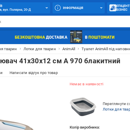
ЇВ
ЕПІЦЕНТ
ІНФОРМАЦІЯ
в, вул. Полярна, 20-Д
БІЗНЕС
я тварин
Лотки для тварин
AnimAll
Туалет AnimAll під напов
нювач 41х30х12 см А 970 блакитний
ки
Написати відгук про товар
Немає в наявності
Переглянути сх
Лотки для тва
Колір виробника: