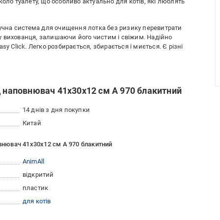
о туалету, що особливо актуально для котів, які люблять
зручна система для очищення лотка без ризику перевитрати
 вихованця, залишаючи його чистим і свіжим. Надійно
y Click. Легко розбирається, збирається і миється. Є різні
д наповнювач 41х30х12 см А 970 блакитний
14 днів з дня покупки
Китай
овнювач 41х30х12 см А 970 блакитний
AnimAll
відкритий
пластик
для котів