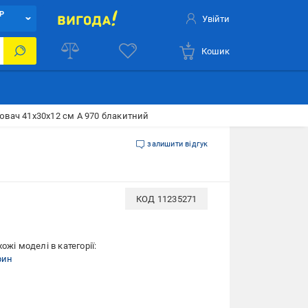
Р
Увійти
Кошик
нювач 41х30х12 см А 970 блакитний
залишити відгук
КОД
11235271
ожі моделі в категорії:
рин