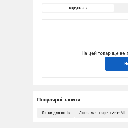
відгуки
На цей товар ще не 
Н
Популярні запити
Лотки для котів
Лотки для тварин AnimAll