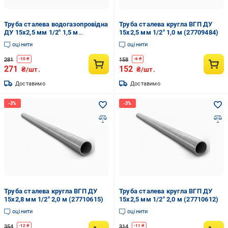
Труба сталева водогазопровідна
Труба сталева кругла ВГП ДУ
ДУ 15х2,5 мм 1/2" 1,5 м
15х2,5 мм 1/2" 1,0 м (27709484)
(741965866)
оцінити
оцінити
281
158
-
10
₴
-
6
₴
271
152
₴/шт.
₴/шт.
Доставимо
Доставимо
Труба сталева кругла ВГП ДУ
Труба сталева кругла ВГП ДУ
15х2,8 мм 1/2" 2,0 м (27710615)
15х2,5 мм 1/2" 2,0 м (27710612)
оцінити
оцінити
354
314
-
12
₴
-
11
₴