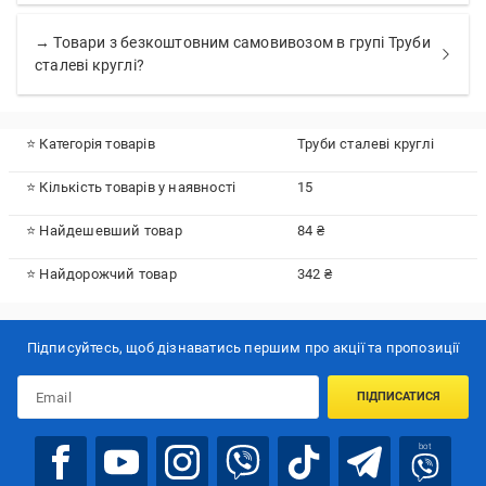
→ Товари з безкоштовним самовивозом в групі Труби
сталеві круглі?
⭐ Категорія товарів
Труби сталеві круглі
⭐ Кількість товарів у наявності
15
⭐ Найдешевший товар
84 ₴
⭐ Найдорожчий товар
342 ₴
Підписуйтесь, щоб дізнаватись першим про акції та пропозиції
ПІДПИСАТИСЯ
bot