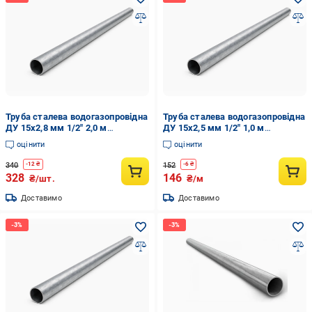
Труба сталева водогазопровідна
Труба сталева водогазопровідна
ДУ 15х2,8 мм 1/2" 2,0 м
ДУ 15х2,5 мм 1/2" 1,0 м
(741965879)
(741965854)
оцінити
оцінити
340
152
-
12
₴
-
6
₴
328
146
₴/шт.
₴/м
Доставимо
Доставимо