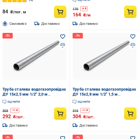
170
-
6
₴
84
₴/пог. м
164
₴/м
Cамовивіз
Доставимо
Доставимо
Труба сталева водогазопровідна
Труба сталева водогазопровідна
ДУ 15х2,5 мм 1/2" 2,0 м
ДУ 15х2,8 мм 1/2" 1,5 м
(741965878)
(741965867)
оцінити
оцінити
303
315
-
11
₴
-
11
₴
292
304
₴/шт.
₴/шт.
Доставимо
Доставимо