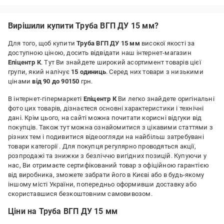
Вирішили купити Труба ВГП ДУ 15 мм?
Для того, щоб купити
Труба ВГП ДУ 15 мм
високої якості за
доступною ціною, досить відвідати наш інтернет-магазин
Епіцентр К
. Тут Ви знайдете широкий асортимент товарів цієї
групи, який налічує
15 одиниць
. Серед них товари з низькими
цінами
від 90 до 90150
грн.
В інтернет-гіпермаркеті
Епіцентр К
Ви легко знайдете оригінальні
фото цих товарів, дізнаєтеся основні характеристики і технічні
дані. Крім цього, на сайті можна почитати корисні відгуки від
покупців. Також тут можна ознайомитися з цікавими статтями з
різних тем і подивитися відеоогляди на найбільш затребувані
товари категорії
. Для покупця регулярно проводяться акції,
розпродажі та знижки з безліччю вигідних позицій. Купуючи у
нас, Ви отримаєте сертифікований товар з офіційною гарантією
від виробника, зможете забрати його в Києві або в будь-якому
іншому місті України, попередньо оформивши доставку або
скориставшися безкоштовним самовивозом.
Ціни на Труба ВГП ДУ 15 мм