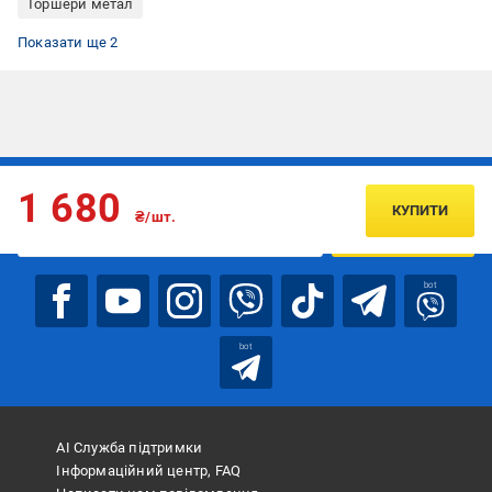
Торшери метал
Торшери Sensio
Торшери чорні
Показати ще 2
Підписуйтесь, щоб дізнаватись першим про акції та пропозиції
1 680
КУПИТИ
₴/шт.
ПІДПИСАТИСЯ
bot
bot
АІ Служба підтримки
Інформаційний центр, FAQ