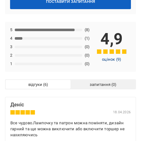
ПОСТАВИТИ ЗАПИТАННЯ
5
(8)
4,9
4
(1)
3
(0)
2
(0)
оцінок
(
9
)
1
(0)
відгуки
запитання
Деніс
18.04.2026
Все чудово.Лампочку та патрон можна поміняти, дизайн
гарний та ще можна виключити або включити торшер не
нахиляючись