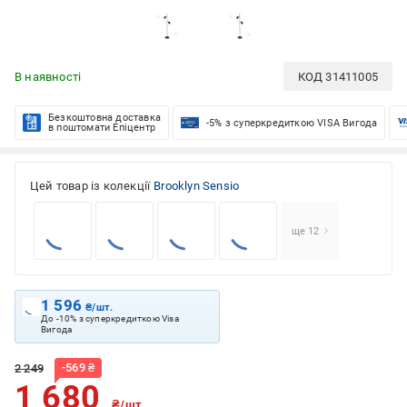
В наявності
КОД
31411005
Безкоштовна доставка
-5% з суперкредиткою VISA Вигода
в поштомати Епіцентр
Цей товар із колекції
Brooklyn Sensio
ще 12
1 596
₴/шт.
До -10% з суперкредиткою Visa
Вигода
-
569
₴
2 249
1 680
₴/шт.