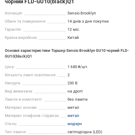
чорний FLD-GU10(black)Q1
Колекція:
Sensio Brooklyn
Обмін та повернення:
14 днів з дня покупки
Гарантія:
12 міс.
Країна-виробник:
Китай
Основні характеристики Торшер Sensio Brooklyn GU10 чорний FLD-
GU10(black)Q1
Ціна:
1 680 ₴/шт.
Кількість ламп освітлення:
2
Напруга:
230 В
Вид вимикача:
на дроті
Лампи в комплекті:
без лампи
Матеріал основи:
метал
Матеріал плафонів і підвісок:
метал
Стиль:
модерн
Тип лампи:
світлодіодна (LED)