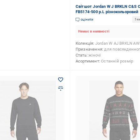
Світшот Jordan W J BRKLN C&S 
FB5174-500 р.L різнокольоровий
оцінити
5 ва
Немає в наявності
Колекція
Jordan W AJ BRKLN AW
Призначення
для повсякденного викори
Стать
жіночі
Асортимент
Останній розмір