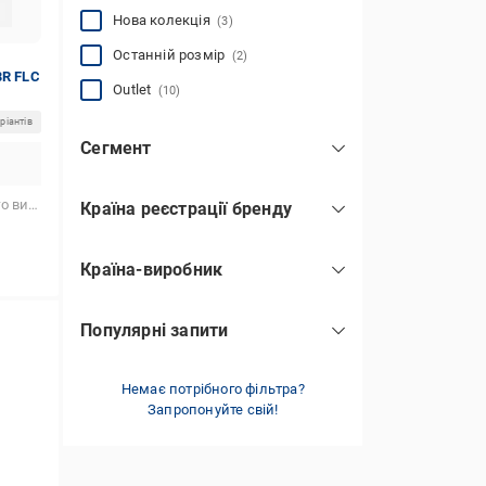
Нова колекція
(3)
Останній розмір
(2)
BR FLC
Outlet
(10)
ріантів
Сегмент
мас-маркет
(4)
стання
Країна реєстрації бренду
США
(15)
Країна-виробник
В'єтнам
(9)
Популярні запити
Пакистан
(6)
plus size
(3)
Немає потрібного фільтра?
Запропонуйте свій!