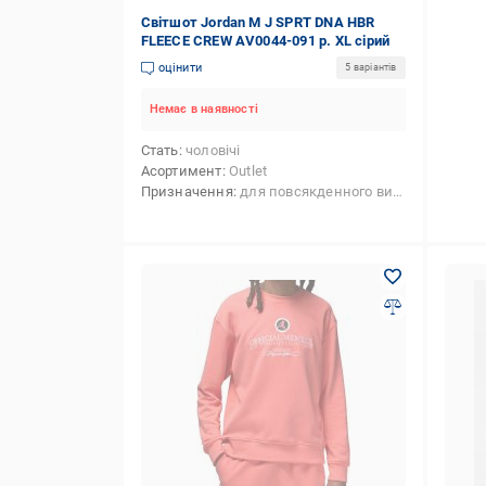
Світшот Jordan M J SPRT DNA HBR
FLEECE CREW AV0044-091 р. XL сірий
оцінити
5 варіантів
Немає в наявності
Стать
чоловічі
Асортимент
Outlet
Призначення
для повсякденного використання,для баскетболу