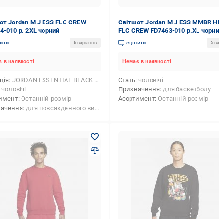
от Jordan M J ESS FLC CREW
Світшот Jordan M J ESS MMBR H
4-010 р. 2XL чорний
FLC CREW FD7463-010 р.XL чорн
нити
оцінити
6 варіантів
5 ва
 в наявності
Немає в наявності
ція
JORDAN ESSENTIAL BLACK PACK AW2122
Стать
чоловічі
чоловічі
Призначення
для баскетболу
имент
Останній розмір
Асортимент
Останній розмір
начення
для повсякденного використання