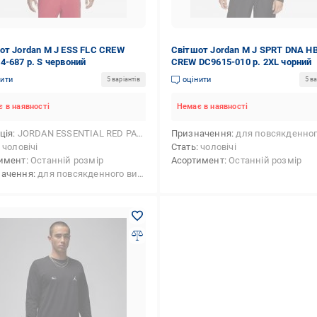
от Jordan M J ESS FLC CREW
Світшот Jordan M J SPRT DNA H
4-687 р. S червоний
CREW DC9615-010 р. 2XL чорний
нити
оцінити
5 варіантів
5 ва
 в наявності
Немає в наявності
ція
JORDAN ESSENTIAL RED PACK AW2122
Призначення
для повсякденного викори
чоловічі
Стать
чоловічі
имент
Останній розмір
Асортимент
Останній розмір
начення
для повсякденного використання,для баскетболу