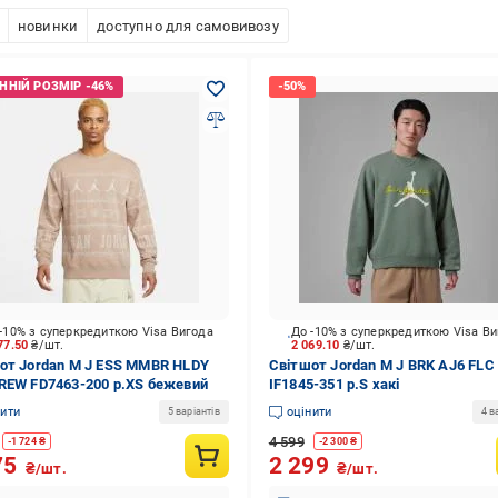
новинки
доступно для самовивозу
-10% з суперкредиткою Visa Вигода
До -10% з суперкредиткою Visa В
77.50
₴/шт.
2 069.10
₴/шт.
от Jordan M J ESS MMBR HLDY
Світшот Jordan M J BRK AJ6 FL
REW FD7463-200 р.XS бежевий
IF1845-351 р.S хакі
нити
оцінити
5 варіантів
4 в
4 599
-
1 724
₴
-
2 300
₴
75
2 299
₴/шт.
₴/шт.