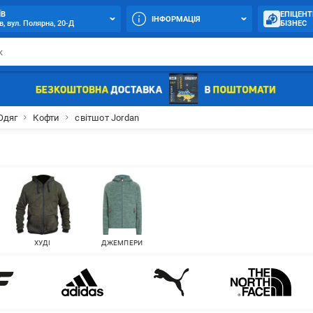
ЇВ
ЕПІЦЕНТ
ІНФОРМАЦІЯ
в, вул. Полярна, 20-Д
БІЗНЕС
Одяг
Кофти
світшот Jordan
ХУДІ
ДЖЕМПЕРИ