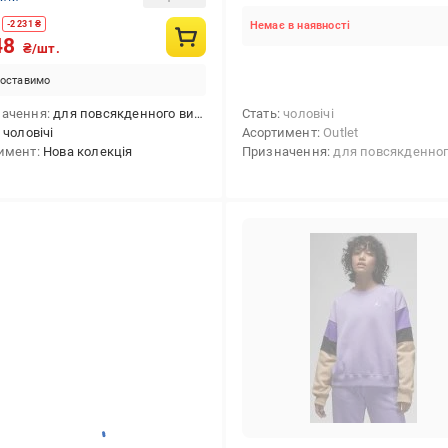
-
2 231
₴
Немає в наявності
48
₴/шт.
оставимо
начення
для повсякденного використання
Стать
чоловічі
чоловічі
Асортимент
Outlet
имент
Нова колекція
Призначення
для повсякденного використання,для б