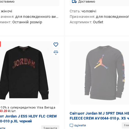
оставимо
Доставимо
жіночі
Стать
чоловічі
начення
для повсякденного використання
Призначення
для повсякденного викори
имент
Останній розмір
Асортимент
Outlet
-10% з суперкредиткою Visa Вигода
43.20
₴/шт.
Світшот Jordan M J SPRT DNA H
от Jordan J ESS HLDY FLC CREW
FLEECE CREW AV0044-010 р. XS 
0-010 р.XL чорний
оцінити
6 ва
нити
5 варіантів