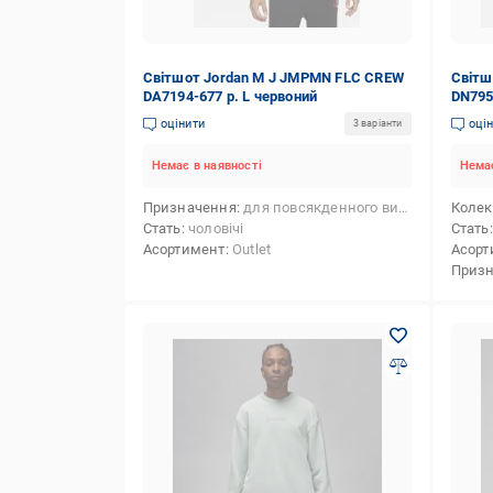
Світшот Jordan M J JMPMN FLC CREW
Світш
DA7194-677 р. L червоний
DN795
оцінити
оці
3 варіанти
Немає в наявності
Немає
Призначення
для повсякденного використання,для баскетболу
Колек
Стать
чоловічі
Стать
Асортимент
Outlet
Асорт
Приз