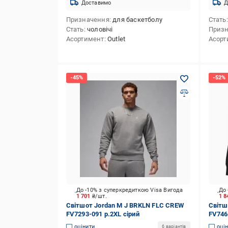
Доставимо
Д
Призначення
для баскетболу
Стать
Стать
чоловічі
Приз
Асортимент
Outlet
Асорт
До -10% з суперкредиткою Visa Вигода
До 
1 701
₴/шт.
1 8
Світшот Jordan M J BRKLN FLC CREW
Світш
FV7293-091 р.2XL сірий
FV746
оцінити
оці
6 варіантів