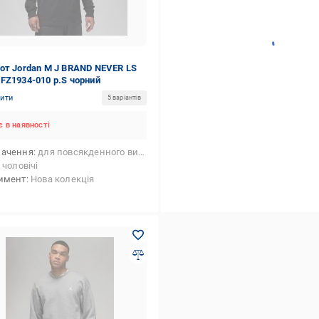
от Jordan M J BRAND NEVER LS
FZ1934-010 р.S чорний
нити
5 варіантів
 в наявності
начення
для повсякденного використання
чоловічі
имент
Нова колекція