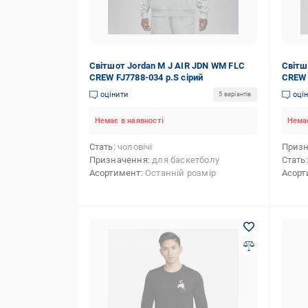
Світшот Jordan M J AIR JDN WM FLC
Світш
CREW FJ7788-034 р.S сірий
CREW 
оцінити
оці
5 варіантів
Немає в наявності
Немає
Стать
чоловічі
Приз
Призначення
для баскетболу
Стать
Асортимент
Останній розмір
Асорт