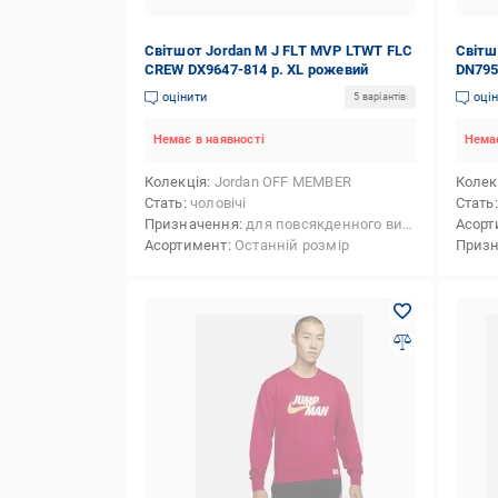
Світшот Jordan M J FLT MVP LTWT FLC
Світш
CREW DX9647-814 р. XL рожевий
DN795
оцінити
оці
5 варіантів
Немає в наявності
Немає
Колекція
Jordan OFF MEMBER
Колек
Стать
чоловічі
Стать
Призначення
для повсякденного використання
Асорт
Асортимент
Останній розмір
Приз