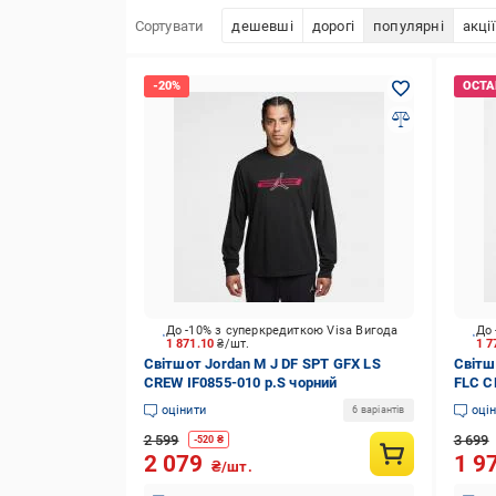
Сортувати
дешевші
дорогі
популярні
акції
До -10% з суперкредиткою Visa Вигода
До 
1 871.10
₴/шт.
1 7
Світшот Jordan M J DF SPT GFX LS
Світш
CREW IF0855-010 р.S чорний
FLC C
оцінити
оці
6 варіантів
2 599
3 699
-
520
₴
2 079
1 9
₴/шт.