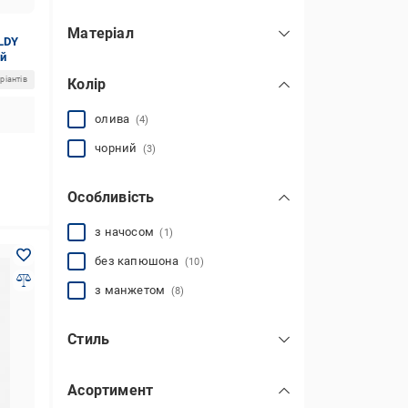
Матеріал
LDY
бавовна
(14)
ий
ріантів
Колір
поліестер
(8)
олива
(4)
чорний
(3)
Особливість
з начосом
(1)
без капюшона
(10)
з манжетом
(8)
Стиль
повсякденний
(7)
Асортимент