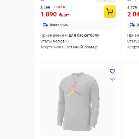
3 499
4 279
-
1 609
₴
1 890
2 0
₴/шт.
Доставимо
Д
Призначення
для баскетболу
Приз
Стать
чоловічі
Стать
Асортимент
Останній розмір
Асорт