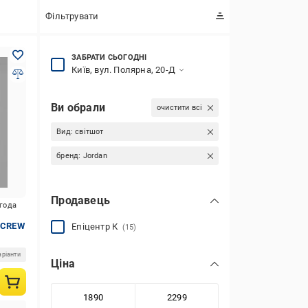
Фільтрувати
ЗАБРАТИ СЬОГОДНІ
Київ, вул. Полярна, 20-Д
Ви обрали
очистити всі
Вид:
світшот
бренд:
Jordan
Продавець
игода
C CREW
Епіцентр К
(15)
аріанти
Ціна