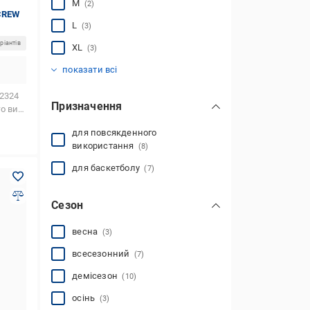
M
(2)
CREW
L
(3)
ріантів
XL
(3)
2XL
3XL
(3)
(1)
показати всі
2324
Призначення
стання
для повсякденного
використання
(8)
для баскетболу
(7)
Сезон
весна
(3)
всесезонний
(7)
демісезон
(10)
осінь
(3)