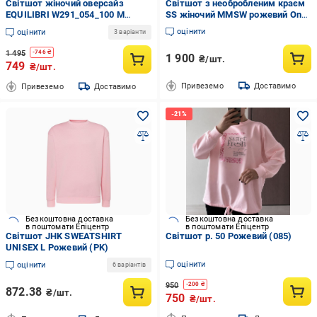
Світшот жіночий оверсайз
Світшот з необробленим краєм
EQUILIBRI W291_054_100 M
SS жіночий MMSW рожевий One
Рожевий
size
оцінити
оцінити
3 варіанти
1 495
-
746
₴
1 900
₴/шт.
749
₴/шт.
Привеземо
Доставимо
Привеземо
Доставимо
Безкоштовна доставка
Безкоштовна доставка
в поштомати Епіцентр
в поштомати Епіцентр
Світшот JHK SWEATSHIRT
Світшот р. 50 Рожевий (085)
UNISEX L Рожевий (PK)
оцінити
оцінити
6 варіантів
950
-
200
₴
872.38
₴/шт.
750
₴/шт.