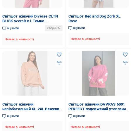
Світшот жіночий Diverse CLTN
Світшот Red and Dog Zork XL
BLISK oversize L Темно-
Rose
кораловий (5902598990136)
оцінити
оцінити
2 варіанти
Немає в наявності
Немає в наявності
Світшот жіночий
Світшот жіночий DAVRAS 6001
напівбатальний XL-2XL Бежевий
PERFECT подовжений утеплений
(177396)
на флісі OS Рожевий (1047)
оцінити
оцінити
Немає в наявності
Немає в наявності