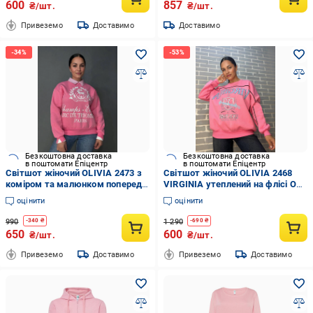
600
857
₴/шт.
₴/шт.
Привеземо
Доставимо
Доставимо
Безкоштовна доставка
Безкоштовна доставка
в поштомати Епіцентр
в поштомати Епіцентр
Світшот жіночий OLIVIA 2473 з
Світшот жіночий OLIVIA 2468
коміром та малюнком попереду
VIRGINIA утеплений на флісі OS
утеплений на флісі OS Рожевий
Рожевий (1113)
оцінити
оцінити
(1188)
990
1 290
-
340
₴
-
690
₴
650
600
₴/шт.
₴/шт.
Привеземо
Доставимо
Привеземо
Доставимо