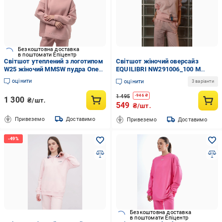
Безкоштовна доставка
в поштомати Епіцентр
Світшот утеплений з логотипом
Світшот жіночий оверсайз
W25 жіночий MMSW пудра One
EQUILIBRI NW291006_100 M
size
Рожевий
оцінити
оцінити
3 варіанти
1 495
-
946
₴
1 300
₴/шт.
549
₴/шт.
Привеземо
Доставимо
Привеземо
Доставимо
Безкоштовна доставка
в поштомати Епіцентр