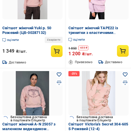
Світшот жіночий Yuki р. 50
Світшот жіночий ТAPE22 із
Рожевий (ЦБ-00287132)
тринитки з еластичними
манжетами XS-L Пудровий
оцінити
оцінити
4 варіанти
1 850
-
650
₴
1 349
₴/шт.
1 200
₴/шт.
Привеземо
Доставимо
Доставимо
Безкоштовна доставка
Безкоштовна доставка
в поштомати Епіцентр
в поштомати Епіцентр
Світшот жіночий A-N 25057 з
Світшот Victoria's Secret 304-605
малюнком ведмедиком
S Рожевий (12-4)