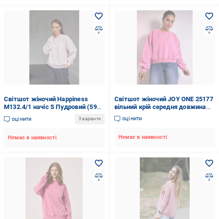
Світшот жіночий Happiness
Світшот жіночий JOY ONE 25177
М132.4/1 начіс S Пудровий (598-
вільний крій середня довжина
1-60)
варений тай-дай OS Рожевий
оцінити
оцінити
3 варіанти
(3387)
Немає в наявності
Немає в наявності