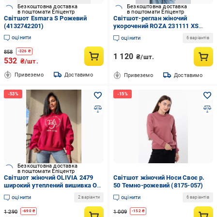
Безкоштовна доставка
Безкоштовна доставка
в поштомати Епіцентр
в поштомати Епіцентр
Світшот Esmara S Рожевий
Світшот-реглан жіночий
(4132742201)
укорочений ROZA 231111 XS
Кораловий (4824005718892)
оцінити
оцінити
6 варіантів
858
-
326
₴
1 120
₴/шт.
532
₴/шт.
Привеземо
Доставимо
Привеземо
Доставимо
Безкоштовна доставка
в поштомати Епіцентр
Світшот жіночий OLIVIA 2479
Світшот жіночий Носи Своє р.
широкий утеплений вишивка OS
50 Темно-рожевий (8175-057)
Малиновий (1133)
оцінити
оцінити
2 варіанти
6 варіантів
1 290
1 009
-
690
₴
-
152
₴