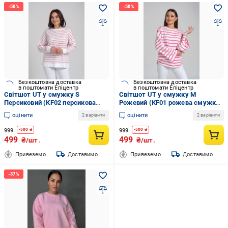
Безкоштовна доставка
Безкоштовна доставка
в поштомати Епіцентр
в поштомати Епіцентр
Світшот UT у смужку S
Світшот UT у смужку M
Персиковий (KF02 персикова
Рожевий (KF01 рожева смужка
смужка S)
M)
оцінити
оцінити
2 варіанти
2 варіанти
999
999
-
500
₴
-
500
₴
499
499
₴/шт.
₴/шт.
Привеземо
Доставимо
Привеземо
Доставимо