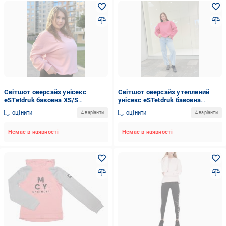
Світшот оверсайз унісекс
Світшот оверсайз утеплений
eSTetdruk бавовна XS/S
унісекс eSTetdruk бавовна
Рожевий (STSO013)
XL/2XL Рожевий (STSOU016)
оцінити
оцінити
4 варіанти
4 варіанти
Немає в наявності
Немає в наявності