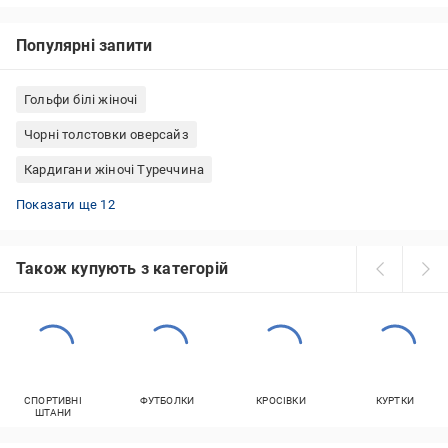
Популярні запити
Гольфи білі жіночі
Чорні толстовки оверсайз
Кардигани жіночі Туреччина
Світшоти Adidas
Худі жіночі брендові
Рожеві худі
Гольфи чоловічі чорні
Светри Polo Ralph Lauren
Зимові кофти жіночі
Флісові толстовки чоловічі
Худі з вишивкою
Білі кардигани
Джемпери жіночі Туреччина
Флісові кофти олива
Кардигани на ґудзиках
Показати ще 12
Також купують з категорій
СПОРТИВНІ
ФУТБОЛКИ
КРОСІВКИ
КУРТКИ
ШТАНИ