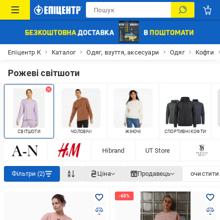
Епіцентр К
Каталог
Одяг, взуття, аксесуари
Одяг
Кофти
Рожеві світшоти
СВІТШОТИ
ЧОЛОВІЧІ
ЖІНОЧІ
СПОРТИВНІ КОФТИ
Hibrand
UT Store
Фільтри (2)
Ціна
Продавець
очистити 