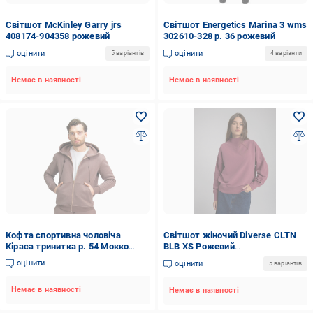
Світшот McKinley Garry jrs
Світшот Energetics Marina 3 wms
408174-904358 рожевий
302610-328 р. 36 рожевий
оцінити
оцінити
5 варіантів
4 варіанти
Немає в наявності
Немає в наявності
Кофта спортивна чоловіча
Світшот жіночий Diverse CLTN
Кіраса тринитка р. 54 Мокко
BLB XS Рожевий
(4403-54М)
(5905384074584)
оцінити
оцінити
5 варіантів
Немає в наявності
Немає в наявності