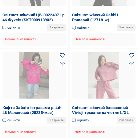
Світшот жіночий ЦБ-00224071 р.
Світшот жіночий Gabbi L
46 Фуксія (SKT000918902)
Рожевий (12718-ж)
оцінити
оцінити
3 варіанти
3 варіанти
Немає в наявності
Немає в наявності
Кофта Зайці зі стразами р. 46-
Світшот жіночий бавовняний
48 Малиновий (25235-мас)
Vivioji трьохнитка-петля L/XL
(13065)
оцінити
оцінити
3 варіанти
2 варіанти
Немає в наявності
Немає в наявності