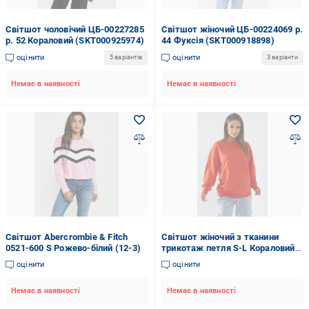
Світшот чоловічий ЦБ-00227285
Світшот жіночий ЦБ-00224069 р.
р. 52 Кораловий (SKT000925974)
44 Фуксія (SKT000918898)
оцінити
оцінити
5 варіантів
3 варіанти
Немає в наявності
Немає в наявності
Світшот Abercrombie & Fitch
Світшот жіночий з тканини
0521-600 S Рожево-білий (12-3)
трикотаж петля S-L Кораловий
(172757)
оцінити
оцінити
Немає в наявності
Немає в наявності