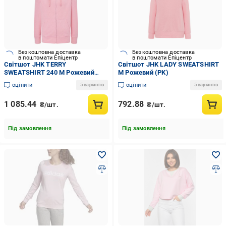
Безкоштовна доставка
Безкоштовна доставка
в поштомати Епіцентр
в поштомати Епіцентр
Світшот JHK TERRY
Світшот JHK LADY SWEATSHIRT
SWEATSHIRT 240 M Рожевий
M Рожевий (PK)
(PK)
оцінити
оцінити
5 варіантів
5 варіантів
1 085.44
792.88
₴/шт.
₴/шт.
Під замовлення
Під замовлення