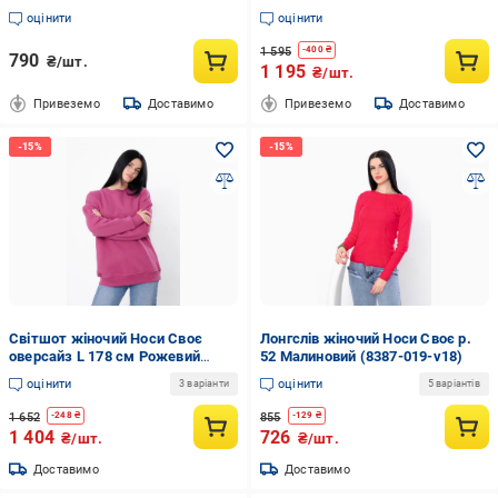
попереду середньої довжини
оцінити
оцінити
комфорт OS Рожевий (3339)
1 595
-
400
₴
790
₴/шт.
1 195
₴/шт.
Привеземо
Доставимо
Привеземо
Доставимо
Світшот жіночий Носи Своє
Лонгслів жіночий Носи Своє р.
оверсайз L 178 см Рожевий
52 Малиновий (8387-019-v18)
(3355-025)
оцінити
оцінити
3 варіанти
5 варіантів
1 652
855
-
248
₴
-
129
₴
1 404
726
₴/шт.
₴/шт.
Доставимо
Доставимо