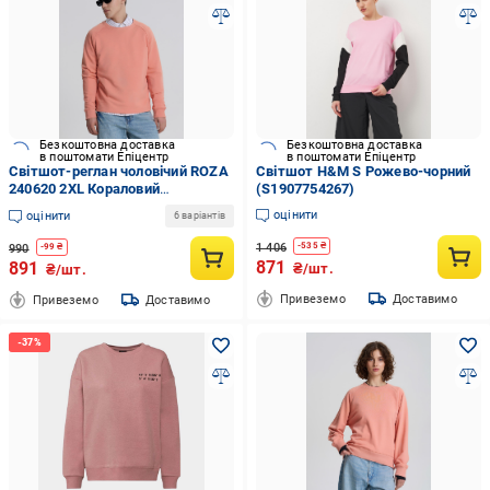
Безкоштовна доставка
Безкоштовна доставка
в поштомати Епіцентр
в поштомати Епіцентр
Світшот-реглан чоловічий ROZA
Світшот H&M S Рожево-чорний
240620 2XL Кораловий
(S1907754267)
(4824005724336)
оцінити
оцінити
6 варіантів
1 406
-
535
₴
990
-
99
₴
871
891
₴/шт.
₴/шт.
Привеземо
Доставимо
Привеземо
Доставимо