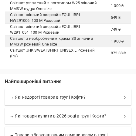
Світшот утеплений з логотипом W25 жіночий
1 300 ₴
MMSW пудра One size
Світшот жіночий оверсайз EQUILIBRI
549 ₴
NW291006_100 M Рожевий
Світшот жіночий оверсайз EQUILIBRI
749 ₴
W291_054_100 M Рожевий
Світшот з необробленим краєм SS жіночий
1 900 ₴
MMSW рожевий One size
Світшот JHK SWEATSHIRT UNISEX L Рожевий
872.38 ₴
(PK)
Найпоширеніші питання
→ Які недорогі товари в групі Кофти?
→ Які товари купити в 2026 році в групі Кофти?
→ Товари з безкоштовним самовивозом в групі