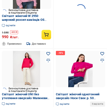
Безкоштовна доставка
в поштомати Епіцентр
Світшот жіночий W 2950
широкий розсип камінців OS
Рожевий (2483)
оцінити
1 590
-
600
₴
990
₴/шт.
Привеземо
Доставимо
Безкоштовна доставка
в поштомати Епіцентр
Світшот жіночий UNI без
Світшот жіночий однотонний
утеплення оверсайз Малиновий
оверсайз Носи Своє р. 50
(Wm165)
Малиновий (8175-057)
оцінити
оцінити
6 варіантів