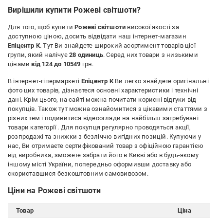
Вирішили купити Рожеві світшоти?
Для того, щоб купити
Рожеві світшоти
високої якості за
доступною ціною, досить відвідати наш інтернет-магазин
Епіцентр К
. Тут Ви знайдете широкий асортимент товарів цієї
групи, який налічує
28 одиниць
. Серед них товари з низькими
цінами
від 124 до 10549
грн.
В інтернет-гіпермаркеті
Епіцентр К
Ви легко знайдете оригінальні
фото цих товарів, дізнаєтеся основні характеристики і технічні
дані. Крім цього, на сайті можна почитати корисні відгуки від
покупців. Також тут можна ознайомитися з цікавими статтями з
різних тем і подивитися відеоогляди на найбільш затребувані
товари категорії
. Для покупця регулярно проводяться акції,
розпродажі та знижки з безліччю вигідних позицій. Купуючи у
нас, Ви отримаєте сертифікований товар з офіційною гарантією
від виробника, зможете забрати його в Києві або в будь-якому
іншому місті України, попередньо оформивши доставку або
скориставшися безкоштовним самовивозом.
Ціни на Рожеві світшоти
Товар
Ціна