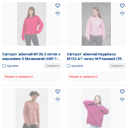
Світшот жіночий М126.3 петля з
Світшот жіночий Happiness
кишенями S Малиновий (689-1-
М132.4/1 начос M Рожевий (594-
60)
1-61)
оцінити
оцінити
2 варіанти
3 варіанти
Немає в наявності
Немає в наявності