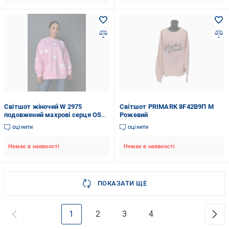
Світшот жіночий W 2975
Світшот PRIMARK 8F42B9П M
подовжений махрові серця OS
Рожевий
Рожевий (2408)
оцінити
оцінити
Немає в наявності
Немає в наявності
ПОКАЗАТИ ЩЕ
1
2
3
4