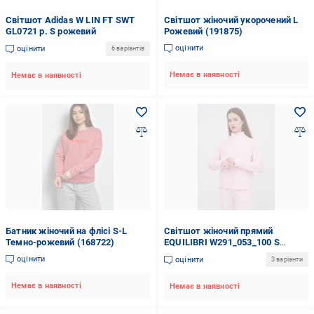
Світшот Adidas W LIN FT SWT
Світшот жіночий укорочений L
GL0721 р. S рожевий
Рожевий (191875)
оцінити
оцінити
6 варіантів
Немає в наявності
Немає в наявності
Батник жіночий на флісі S-L
Світшот жіночий прямий
Темно-рожевий (168722)
EQUILIBRI W291_053_100 S
Рожевий
оцінити
оцінити
3 варіанти
Немає в наявності
Немає в наявності