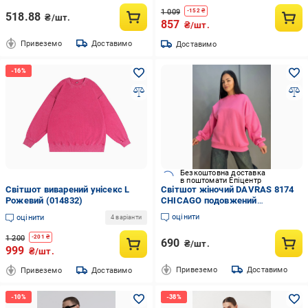
1 009
-
152
₴
518.88
₴/шт.
857
₴/шт.
Привеземо
Доставимо
Доставимо
Безкоштовна доставка
в поштомати Епіцентр
Світшот виварений унісекс L
Світшот жіночий DAVRAS 8174
Рожевий (014832)
CHICAGO подовжений
утеплений на флісі OS
оцінити
оцінити
4 варіанти
Малиновий (1242)
1 200
-
201
₴
690
₴/шт.
999
₴/шт.
Привеземо
Доставимо
Привеземо
Доставимо