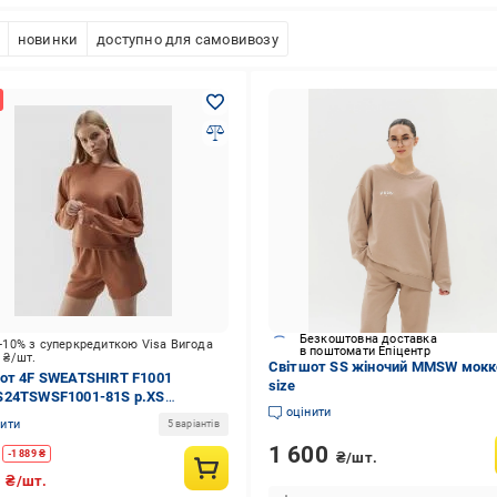
новинки
доступно для самовивозу
Безкоштовна доставка
-10% з суперкредиткою Visa Вигода
в поштомати Епіцентр
9
₴/шт.
Світшот SS жіночий MMSW мокк
от 4F SWEATSHIRT F1001
size
24TSWSF1001-81S р.XS
оцінити
невий
нити
5 варіантів
1 600
-
1 889
₴
₴/шт.
0
₴/шт.