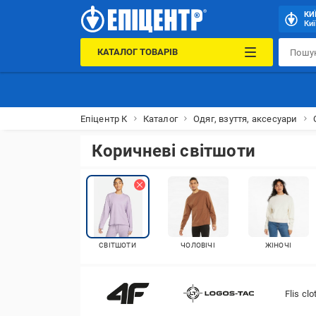
КИ
Киї
КАТАЛОГ ТОВАРІВ
Епіцентр К
Каталог
Одяг, взуття, аксесуари
Коричневі світшоти
СВІТШОТИ
ЧОЛОВІЧІ
ЖІНОЧІ
Flis cl