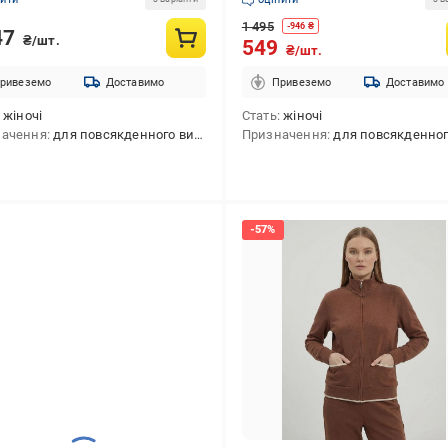
1 495
-
946
₴
47
₴/шт.
549
₴/шт.
ривеземо
Доставимо
Привеземо
Доставимо
жіночі
Стать
жіночі
начення
для повсякденного використання
Призначення
для повсякденного викори