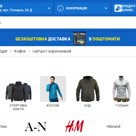
ЇВ
ЕПІЦЕНТ
ІНФОРМАЦІЯ
в, вул. Полярна, 20-Д
БІЗНЕС
Одяг
Кофти
світшот коричневий
СПОРТИВНІ
ФЛІСОВІ
ХУДІ
ГОЛЬФИ
КОФТИ
othes
Hibrand