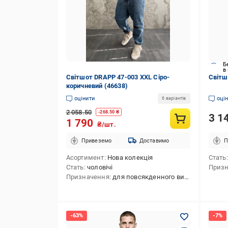
Б
в
Світшот DRAPP 47-003 XXL Сіро-
Світш
коричневий (46638)
оцінити
оці
6 варіантів
2 058.50
-
268.50
₴
3 1
1 790
₴/шт.
Привеземо
Доставимо
П
Асортимент
Нова колекція
Стать
Стать
чоловічі
Приз
Призначення
для повсякденного використання