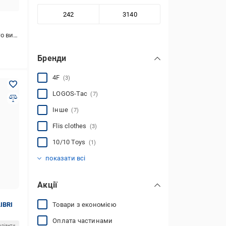
стання
Бренди
4F
(3)
LOGOS-Tac
(7)
Інше
(7)
Flis clothes
(3)
10/10 Toys
(1)
A-N
EQUILIBRI
H&M
Hibrand
JOY ONE
Lonsdale
MMSW
MSD
Maxavi
Missguided
PEPPER MINT
Rysa
Yuki
Носи своє
(3)
(5)
(2)
(1)
(3)
(2)
(2)
(2)
(1)
(2)
(8)
(10)
(1)
(1)
показати всі
Акції
Товари з економією
IBRI
Оплата частинами
аріанти