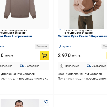
езкоштовна доставка
Безкоштовна доставка
 поштомати Епіцентр
в поштомати Епіцентр
от Кант L Коричневий
Світшот Rysa Хвиля S Коричнев
нити
оцінити
2 варіанти
2 в
40
2 970
₴/шт.
₴/шт.
ривеземо
Доставимо
Привеземо
Доставимо
унісекс,жіночі,чоловічі
Стать
унісекс,жіночі,чоловічі
начення
для повсякденного використання
Призначення
для повсякденного викори