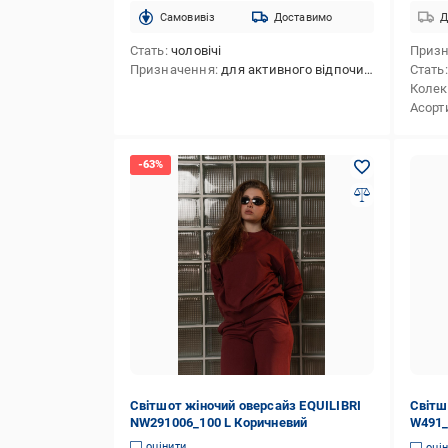
Cамовивіз
Доставимо
Д
Стать
чоловічі
Приз
Призначення
для активного відпочинку,для повсякденного використання
Стать
Колек
Асорт
Світшот жіночий оверсайз EQUILIBRI
Світш
NW291006_100 L Коричневий
W491_
оцінити
оці