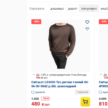
Сортувати
дешевші
дорогі
популярні
акції
До -10% з суперкредиткою Visa Вигода
До 
456
₴/шт.
72
Світшот LOGOS-Tac реглан теплий 04-
Світш
06-00-0042 р.4XL шоколадний
4FWSS
корич
оцінити
оці
7 варіантів
1 200
2 699
-
720
₴
480
81
₴/шт.