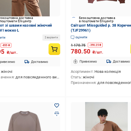
езкоштовна доставка
Безкоштовна доставка
 поштомати Епіцентр
в поштомати Епіцентр
от зі швами назовні жіночий
Світшот Missguided р. 38 Коричн
I мокко L
(TJF29961)
оцінити
нити
2 варіанти
1 170.75
-
390.25
₴
-
855
₴
780.50
95
₴/шт.
₴/шт.
Привеземо
Доставимо
ривеземо
Доставимо
жіночі
Асортимент
Нова колекція
начення
для повсякденного використання
Стать
жіночі
Призначення
для повсякденного викори