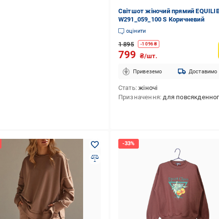
Світшот жіночий прямий EQUILI
W291_059_100 S Коричневий
оцінити
1 895
-
1 096
₴
799
₴/шт.
Привеземо
Доставимо
Стать
жіночі
Призначення
для повсякденного викори