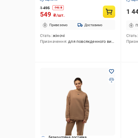
1 495
-
946
₴
1 4
549
₴/шт.
Привеземо
Доставимо
П
Стать
жіночі
Стать
Призначення
для повсякденного використання
Приз
Безкоштовна доставка