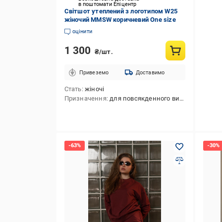
в поштомати Епіцентр
Світшот утеплений з логотипом W25
жіночий MMSW коричневий One size
оцінити
1 300
₴/шт.
Привеземо
Доставимо
Стать
жіночі
Призначення
для повсякденного використання