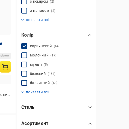
з коміром
(2)
з написом
(2)
з начосом
без капюшона
з манжетом
(5)
(12)
(30)
показати всі
Колір
ий
коричневий
(64)
молочний
(17)
аріанти
мульті
(5)
бежевий
(131)
блакитний
(68)
бордовий
білий
жовтий
зелений
олива
помаранчевий
рожевий
синій
сірий
фіолетовий
червоний
чорний
(346)
(168)
(270)
(11)
(400)
(38)
(236)
(65)
(11)
(131)
(56)
(36)
показати всі
стання
Стиль
повсякденний
(56)
Асортимент
спортивний
(5)