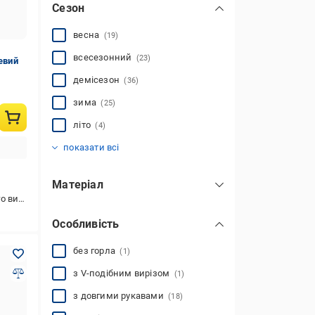
Сезон
весна
(19)
всесезонний
(23)
евий
демісезон
(36)
зима
(25)
літо
(4)
осінь
(21)
показати всі
Матеріал
стання
бавовна
(33)
Особливість
спандекс
(7)
хутро
(7)
без горла
(1)
поліестер
(17)
з V-подібним вирізом
(1)
фліс
(1)
з довгими рукавами
(18)
трикотаж
(26)
показати всі