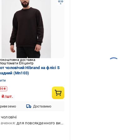
езкоштовна доставка
 поштомати Епіцентр
т чоловічий Hibrand на флісі S
адний (Mn103)
нити
50
₴
0
₴/шт.
ривеземо
Доставимо
чоловічі
начення
для повсякденного використання,для активного відпочинку