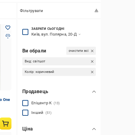
Фільтрувати
ЗАБРАТИ СЬОГОДНІ
Київ, вул. Полярна, 20-Д
Ви обрали
очистити всі
Вид:
світшот
Колір:
коричневий
Продавець
о One
Епіцентр К
(13)
Інший
(51)
Ціна