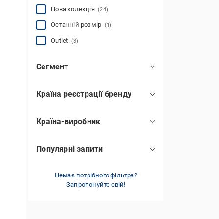
Нова колекція
(24)
Останній розмір
(1)
Outlet
(3)
Сегмент
дизайнерський
(4)
Країна реєстрації бренду
мас-маркет
(5)
Велика Британія
(2)
Країна-виробник
Польща
(3)
Бангладеш
(3)
Україна
(36)
Популярні запити
Китай
(11)
plus size
(1)
Туреччина
(1)
базові
Немає потрібного фільтра?
(21)
Україна
(49)
Запропонуйте свій!
брендові
(6)
класичні
(10)