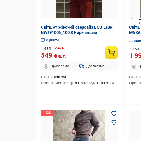
Б
в
Світшот жіночий оверсайз EQUILIBRI
Світш
NW291006_100 S Коричневий
MAXAV
оцінити
оці
1 495
2 850
-
946
₴
549
1 9
₴/шт.
Привеземо
Доставимо
П
Стать
жіночі
Стать
Призначення
для повсякденного використання
Приз