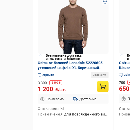
Безкоштовна доставка
Б
в поштомати Епіцентр
в
Світшот базовий Lonsdale 52220605
Світшо
утеплений на флісі XL Коричневий
Шокол
(2522206054703)
оці
оцінити
3 варіанти
700
3 300
-
-
2 100
₴
65
1 200
₴/шт.
П
Привеземо
Доставимо
Стать
чоловічі
Стать
Призначення
для повсякденного використання
Приз