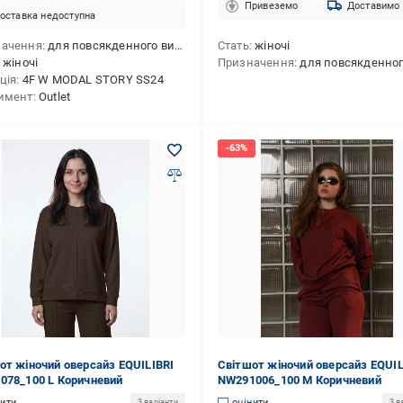
Привеземо
Доставимо
оставка недоступна
начення
для повсякденного використання
Стать
жіночі
жіночі
Призначення
для повсякденного викори
ція
4F W MODAL STORY SS24
имент
Outlet
от жіночий оверсайз EQUILIBRI
Світшот жіночий оверсайз EQUIL
078_100 L Коричневий
NW291006_100 M Коричневий
нити
оцінити
3 варіанти
3 в