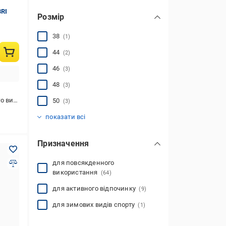
BRI
Розмір
38
(1)
44
(2)
46
(3)
48
(3)
стання
50
(3)
52
54
56
58
OS
XS
S
M
L
XL
2XL
3XL
4XL
(9)
(11)
(11)
(3)
(3)
(1)
(1)
(3)
(3)
(2)
(3)
(1)
(1)
показати всі
Призначення
для повсякденного
використання
(64)
для активного відпочинку
(9)
для зимових видів спорту
(1)