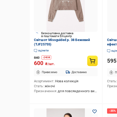
Безкоштовна доставка
в поштомати Епіцентр
Світшот Missguided р. 38 Бежевий
Світш
(TJF25755)
ефект
оцінити
оці
840
-
240
₴
59
600
₴/шт.
Привеземо
Доставимо
П
Асортимент
Нова колекція
Стать
Стать
жіночі
Приз
Призначення
для повсякденного використання