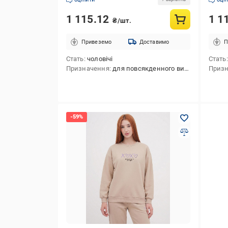
1 115.12
1 1
₴/шт.
Привеземо
Доставимо
П
Стать
чоловічі
Стать
Призначення
для повсякденного використання
Приз