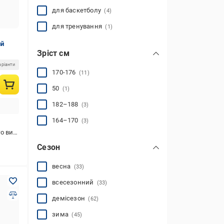
для баскетболу
(4)
для тренування
(1)
ий
Зріст см
аріанти
170-176
(11)
50
(1)
182–188
(3)
164–170
(3)
стання
Сезон
весна
(33)
всесезонний
(33)
демісезон
(62)
зима
(45)