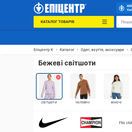
КИ
Киї
КАТАЛОГ ТОВАРІВ
Епіцентр К
Каталог
Одяг, взуття, аксесуари
Бежеві світшоти
СВІТШОТИ
ЧОЛОВІЧІ
ЖІНОЧІ
Flis cl