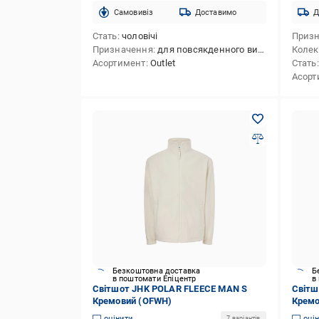
Cамовивіз
Доставимо
Д
Стать
чоловічі
Приз
Призначення
для повсякденного використання
Колек
Асортимент
Outlet
Стать
Асорт
Безкоштовна доставка
Б
в поштомати Епіцентр
в
Світшот JHK POLAR FLEECE MAN S
Світш
Кремовий (OFWH)
Кремо
оцінити
оці
7 варіантів