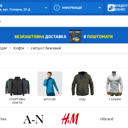
ЇВ
ЕПІЦЕНТ
ІНФОРМАЦІЯ
в, вул. Полярна, 20-Д
БІЗНЕС
Одяг
Кофти
світшот бежевий
СПОРТИВНІ
ФЛІСОВІ
ХУДІ
ГОЛЬФИ
КОФТИ
othes
Hibrand