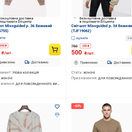
езкоштовна доставка
Безкоштовна доставка
 поштомати Епіцентр
в поштомати Епіцентр
от Missguided р. 36 Бежевий
Світшот Missguided р. 34 Бежев
5755)
(TJF19062)
нити
оцінити
2 в
750
300
₴
-
250
₴
0
500
₴/шт.
₴/шт.
ривеземо
Доставимо
Привеземо
Доставимо
имент
Нова колекція
Стать
жіночі
жіночі
Призначення
для повсякденного викори
начення
для повсякденного використання