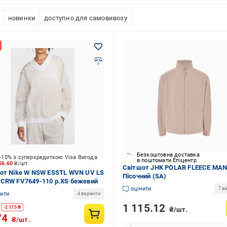
новинки
доступно для самовивозу
Безкоштовна доставка
-10% з суперкредиткою Visa Вигода
в поштомати Епіцентр
56.60
₴/шт.
Світшот JHK POLAR FLEECE MAN
от Nike W NSW ESSTL WVN UV LS
Пісочний (SA)
CRW FV7649-110 р.XS бежевий
оцінити
7 ва
нити
4 варіанти
1 115.12
-
2 175
₴
₴/шт.
74
₴/шт.