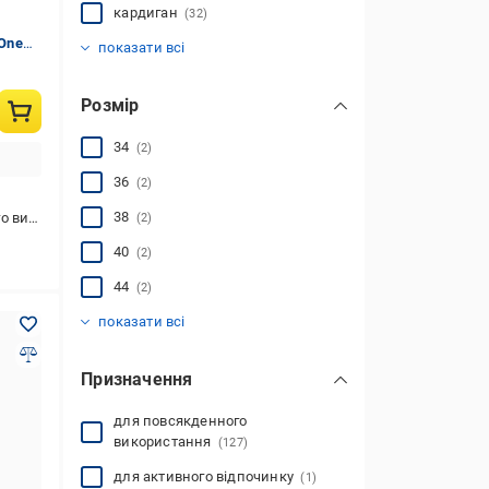
кардиган
(32)
кофта
олімпійка
поло
пончо
пуловер
реглан
светр
толстовка
худі
(140)
(2)
(66)
(49)
(2)
(6)
(8)
(13)
(34)
One
показати всі
Розмір
34
(2)
36
(2)
38
стання
(2)
40
(2)
44
(2)
46
48
50
52
54
56
58
OS
XS
S
M
L
XL
2XL
3XL
(17)
(16)
(18)
(6)
(6)
(7)
(4)
(4)
(2)
(1)
(13)
(12)
(2)
(12)
(2)
показати всі
Призначення
для повсякденного
використання
(127)
для активного відпочинку
(1)