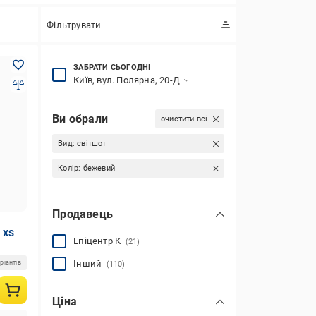
Фільтрувати
ЗАБРАТИ СЬОГОДНІ
Київ, вул. Полярна, 20-Д
Ви обрали
очистити всі
Вид:
світшот
Колір:
бежевий
Продавець
 XS
Епіцентр К
(21)
Інший
ріантів
(110)
Ціна