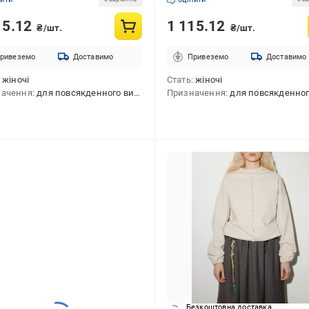
15.12
1 115.12
₴/шт.
₴/шт.
ривеземо
Доставимо
Привеземо
Доставимо
жіночі
Стать
жіночі
начення
для повсякденного використання
Призначення
для повсякденного викори
Безкоштовна доставка