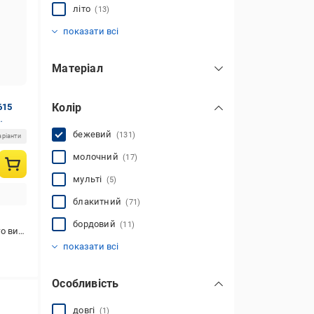
літо
(13)
осінь
(34)
показати всі
Матеріал
нейлон
(4)
Колір
бавовна
615
(63)
віскоза
(2)
бежевий
(131)
аріанти
еластан
(12)
молочний
(17)
поліестер
(39)
мульті
(5)
фліс
трикотаж
(4)
(52)
показати всі
блакитний
(71)
бордовий
(11)
стання
білий
жовтий
зелений
коричневий
олива
помаранчевий
рожевий
синій
сірий
фіолетовий
червоний
чорний
(346)
(170)
(272)
(11)
(402)
(44)
(238)
(68)
(131)
(58)
(64)
(42)
показати всі
Особливість
довгі
(1)