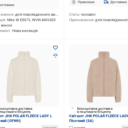
Привеземо
Доставимо
оставимо
начення
для повсякденного використання
Стать
чоловічі
ція
Nike W ESSTL WVN AW2425
Призначення
для повсякденного викори
жіночі
имент
Нова колекція
езкоштовна доставка
Безкоштовна доставка
 поштомати Епіцентр
в поштомати Епіцентр
от JHK POLAR FLEECE LADY L
Світшот JHK POLAR FLEECE LADY
вий (OFWH)
Пісочний (SA)
нити
оцінити
6 варіантів
6 ва