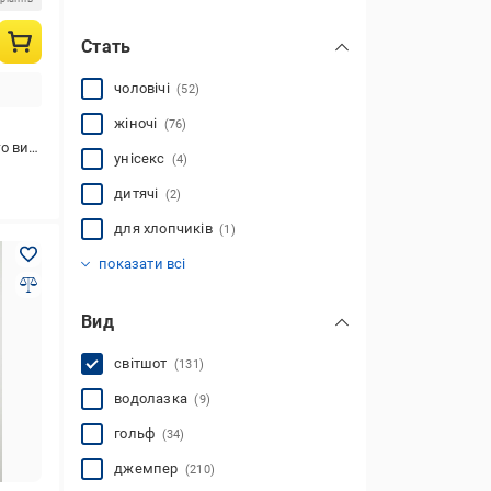
Стать
чоловічі
(52)
жіночі
(76)
стання
унісекс
(4)
дитячі
(2)
для хлопчиків
(1)
для дівчаток
(2)
показати всі
Вид
світшот
(131)
водолазка
(9)
гольф
(34)
джемпер
(210)