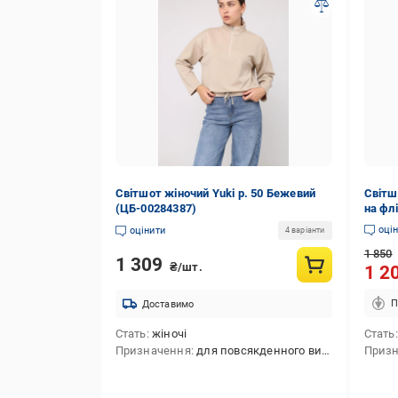
Світшот жіночий Yuki р. 50 Бежевий
Світш
(ЦБ-00284387)
на фл
XS-L 
оці
оцінити
4 варіанти
1 850
1 309
₴/шт.
1 2
П
Доставимо
Стать
жіночі
Стать
Призначення
для повсякденного використання
Приз