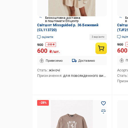
Безкоштовна доставка
Б
в поштомати Епіцентр
в
Світшот Missguided р. 36 Бежевий
Світш
(CL113720)
(TJF2
оці
оцінити
3 варіанти
900
900
-
-
300
₴
60
600
₴/шт.
П
Привеземо
Доставимо
Стать
жіночі
Асорт
Призначення
для повсякденного використання
Стать
Приз