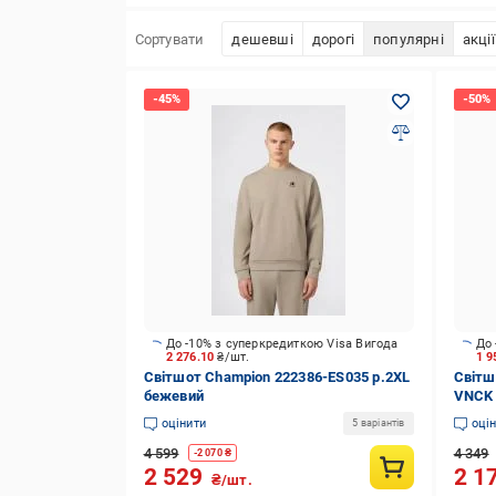
Сортувати
дешевші
дорогі
популярні
акції
До -10% з суперкредиткою Visa Вигода
До 
2 276.10
₴/шт.
1 9
Світшот Champion 222386-ES035 р.2XL
Світш
бежевий
VNCK 
оцінити
оці
5 варіантів
4 599
4 349
-
2 070
₴
2 529
2 1
₴/шт.