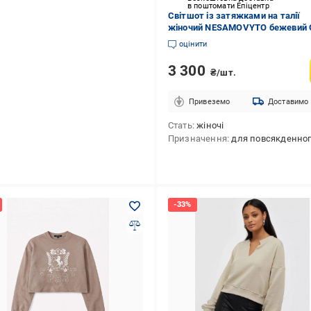
в поштомати Епіцентр
Світшот із затяжками на талії
жіночий NESAMOVYTO бежевий 
size
оцінити
3 300
₴/шт.
Привеземо
Доставимо
Стать
жіночі
Призначення
для повсякденного викори