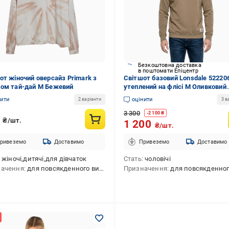
Безкоштовна доставка
в поштомати Епіцентр
от жіночий оверсайз Primark з
Світшот базовий Lonsdale 52220
ом тай-дай M Бежевий
утеплений на флісі M Оливковий
(2522206153901)
нити
оцінити
2 варіанти
3 в
3 300
-
2 100
₴
5
₴/шт.
1 200
₴/шт.
ривеземо
Доставимо
Привеземо
Доставимо
жіночі,дитячі,для дівчаток
Стать
чоловічі
начення
для повсякденного використання
Призначення
для повсякденного викори