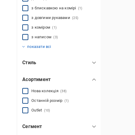
з блискавкою на комірі
(1)
з довгими рукавами
(25)
з коміром
(1)
з написом
(3)
з начосом
без капюшона
з кишенями
з манжетом
(22)
(32)
(5)
(49)
показати всі
Стиль
повсякденний
(120)
Асортимент
спортивний
(7)
Нова колекція
(38)
Останній розмір
(1)
Outlet
(10)
Сегмент
дизайнерський
(1)