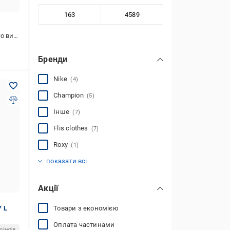
стання
Бренди
Nike
(4)
Champion
(5)
Інше
(7)
Flis clothes
(7)
Roxy
(1)
A-N
DAVRAS
EQUILIBRI
H&M
Hibrand
JHK
Lonsdale
Missguided
Nesamovyto
OLIVIA
PEPPER MINT
PRIMARK
ROZA
Stone Island
Yuki
Носи своє
(1)
(29)
(10)
(1)
(17)
(1)
(1)
(1)
(2)
(2)
(2)
(29)
(7)
(1)
(1)
(2)
показати всі
Акції
Товари з економією
 L
Оплата частинами
ріантів