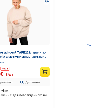
от жіночий ТAPE22 із тринитки
ісі з еластичними манжетами
Бежевий
нити
-
650
₴
00
₴/шт.
ривеземо
Доставимо
жіночі
начення
для повсякденного використання