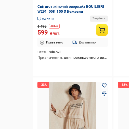
Світшот жіночий оверсайз EQUILIBRI
W291_058_100 S Бежевий
оцінити
2 варіанти
1 495
-
896
₴
599
₴/шт.
Привеземо
Доставимо
Стать
жіночі
Призначення
для повсякденного використання