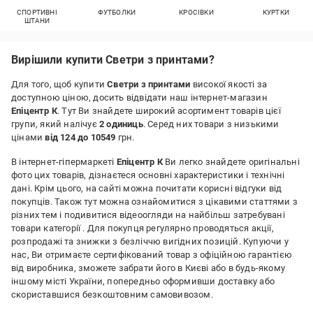
СПОРТИВНІ
ФУТБОЛКИ
КРОСІВКИ
КУРТКИ
ШТАНИ
Вирішили купити Светри з принтами?
Для того, щоб купити
Светри з принтами
високої якості за
доступною ціною, досить відвідати наш інтернет-магазин
Епіцентр К
. Тут Ви знайдете широкий асортимент товарів цієї
групи, який налічує
2 одиниць
. Серед них товари з низькими
цінами
від 124 до 10549
грн.
В інтернет-гіпермаркеті
Епіцентр К
Ви легко знайдете оригінальні
фото цих товарів, дізнаєтеся основні характеристики і технічні
дані. Крім цього, на сайті можна почитати корисні відгуки від
покупців. Також тут можна ознайомитися з цікавими статтями з
різних тем і подивитися відеоогляди на найбільш затребувані
товари категорії
. Для покупця регулярно проводяться акції,
розпродажі та знижки з безліччю вигідних позицій. Купуючи у
нас, Ви отримаєте сертифікований товар з офіційною гарантією
від виробника, зможете забрати його в Києві або в будь-якому
іншому місті України, попередньо оформивши доставку або
скориставшися безкоштовним самовивозом.