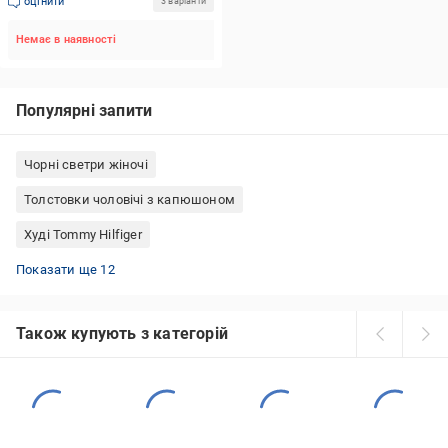
оцінити
3 варіанти
Немає в наявності
Популярні запити
Чорні светри жіночі
Толстовки чоловічі з капюшоном
Худі Tommy Hilfiger
Вовняні светри
Блакитні светри
Светри під горло
Олімпійки чоловічі
В'язані кардигани
Кофти на замку жіночі
Чоловічі кофти на замку
Світшоти з блискавкою на комірі
Худі оверсайз чоловічі
Толстовки жіночі
Худі на блискавці чоловічі
Толстовки чоловічі брендові
Показати ще 12
Також купують з категорій