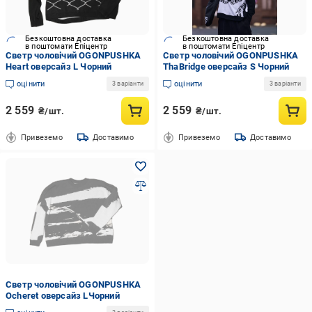
Безкоштовна доставка
Безкоштовна доставка
в поштомати Епіцентр
в поштомати Епіцентр
Светр чоловічий OGONPUSHKA
Светр чоловічий OGONPUSHKA
Heart оверсайз L Чорний
ThaBridge оверсайз S Чорний
оцінити
оцінити
3 варіанти
3 варіанти
2 559
2 559
₴/шт.
₴/шт.
Привеземо
Доставимо
Привеземо
Доставимо
Светр чоловічий OGONPUSHKA
Ocheret оверсайз LЧорний