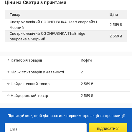
Ціни на Светри з принтами
Товар
Ціна
Светр чоловічий OGONPUSHKA Heart оверсайз L
2 559 ₴
Чорний
Светр чоловічий OGONPUSHKA ThaBridge
2 559 ₴
оверсайз S Чорний
⭐ Категорія товарів
Кофти
⭐ Кількість товарів у наявності
2
⭐ Найдешевший товар
2 559 ₴
⭐ Найдорожчий товар
2 559 ₴
Підписуйтесь, щоб дізнаватись першим про акції та пропозиції
ПІДПИСАТИСЯ