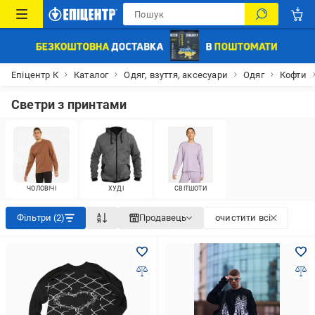
Епіцентр К
Каталог
Одяг, взуття, аксесуари
Одяг
Кофти
Светри з принтами
ЧОЛОВІЧІ
ХУДІ
СВІТШОТИ
Фільтри (2)
Продавець
очистити всі