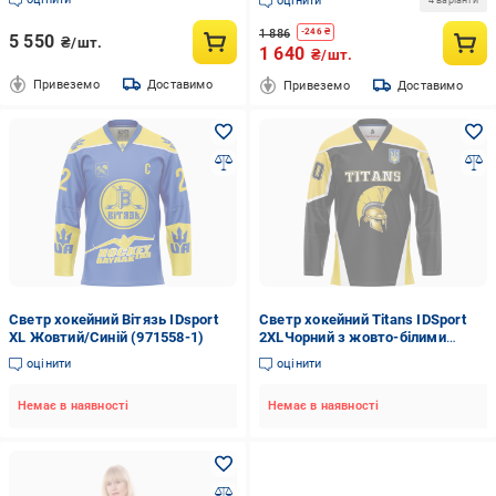
оцінити
4 варіанти
1 886
-
246
₴
5 550
₴/шт.
1 640
₴/шт.
Привеземо
Доставимо
Привеземо
Доставимо
Светр хокейний Вітязь IDsport
Светр хокейний Titans IDSport
XL Жовтий/Синій (971558-1)
2XLЧорний з жовто-білими
вставками (916784)
оцінити
оцінити
Немає в наявності
Немає в наявності