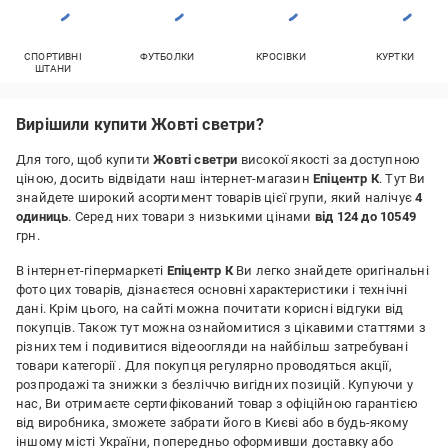
СПОРТИВНІ
ФУТБОЛКИ
КРОСІВКИ
КУРТКИ
ШТАНИ
Вирішили купити Жовті светри?
Для того, щоб купити
Жовті светри
високої якості за доступною
ціною, досить відвідати наш інтернет-магазин
Епіцентр К
. Тут Ви
знайдете широкий асортимент товарів цієї групи, який налічує
4
одиниць
. Серед них товари з низькими цінами
від 124 до 10549
грн.
В інтернет-гіпермаркеті
Епіцентр К
Ви легко знайдете оригінальні
фото цих товарів, дізнаєтеся основні характеристики і технічні
дані. Крім цього, на сайті можна почитати корисні відгуки від
покупців. Також тут можна ознайомитися з цікавими статтями з
різних тем і подивитися відеоогляди на найбільш затребувані
товари категорії
. Для покупця регулярно проводяться акції,
розпродажі та знижки з безліччю вигідних позицій. Купуючи у
нас, Ви отримаєте сертифікований товар з офіційною гарантією
від виробника, зможете забрати його в Києві або в будь-якому
іншому місті України, попередньо оформивши доставку або