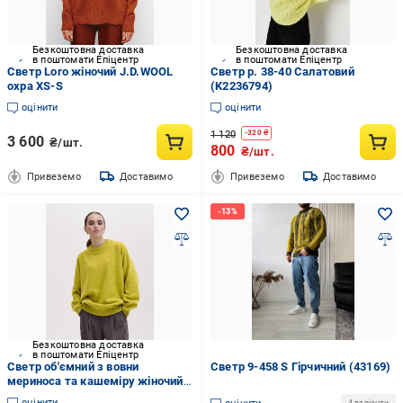
Безкоштовна доставка
Безкоштовна доставка
в поштомати Епіцентр
в поштомати Епіцентр
Светр Loro жіночий J.D.WOOL
Светр р. 38-40 Салатовий
охра XS-S
(K2236794)
оцінити
оцінити
1 120
-
320
₴
3 600
₴/шт.
800
₴/шт.
Привеземо
Доставимо
Привеземо
Доставимо
Безкоштовна доставка
в поштомати Епіцентр
Светр об'ємний з вовни
Светр 9-458 S Гірчичний (43169)
мериноса та кашеміру жіночий
FIORE BIANCO жовтий One size
оцінити