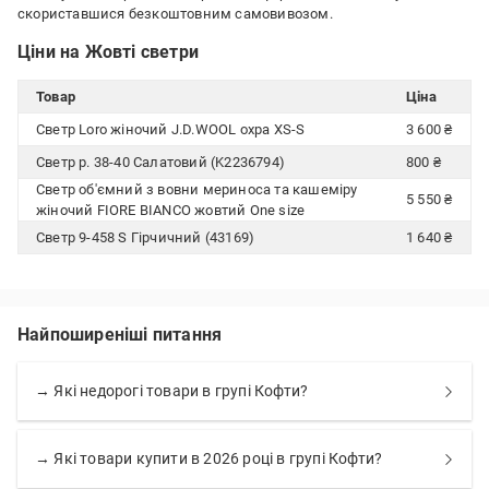
скориставшися безкоштовним самовивозом.
Ціни на Жовті светри
Товар
Ціна
Светр Loro жіночий J.D.WOOL охра XS-S
3 600 ₴
Светр р. 38-40 Салатовий (K2236794)
800 ₴
Светр об'ємний з вовни мериноса та кашеміру
5 550 ₴
жіночий FIORE BIANCO жовтий One size
Светр 9-458 S Гірчичний (43169)
1 640 ₴
Найпоширеніші питання
→ Які недорогі товари в групі Кофти?
→ Які товари купити в 2026 році в групі Кофти?