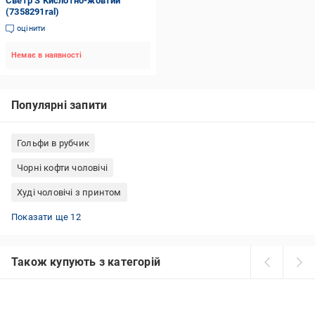
Светр S Кислотно-жовтий
(7358291ral)
оцінити
Немає в наявності
Популярні запити
Гольфи в рубчик
Чорні кофти чоловічі
Худі чоловічі з принтом
В'язані кардигани
Білі светри
Светри Polo Ralph Lauren
Кофти жіночі польські
Світшоти з українською символікою
Трикотажні кардигани
Флісові кофти олива
Толстовки оверсайз
Флісові кофти з капюшоном чоловічі
Толстовки чоловічі на блискавці
Худі на блискавці
Джемпери на осінь
Показати ще 12
Також купують з категорій