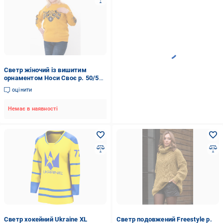
Светр жіночий із вишитим
орнаментом Носи Своє р. 50/54
Гірчичний​ (18194)
оцінити
Немає в наявності
Светр хокейний Ukraine XL
Светр подовжений Freestyle р.