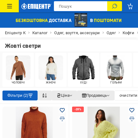
Епіцентр К
Каталог
Одяг, взуття, аксесуари
Одяг
Кофти
Жовті светри
ЧОЛОВІЧІ
ЖІНОЧІ
ХУДІ
ГОЛЬФИ
Фільтри (2)
Ціна
Продавець
очистити 