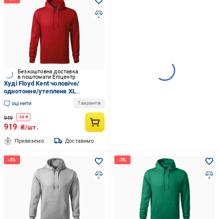
Безкоштовна доставка
в поштомати Епіцентр
Худі Floyd Kent чоловіче/
однотонне/утеплене XL
Червоний (7017-04-XL)
оцінити
7 варіантів
949
-
30
₴
919
₴/шт.
Привеземо
Доставимо