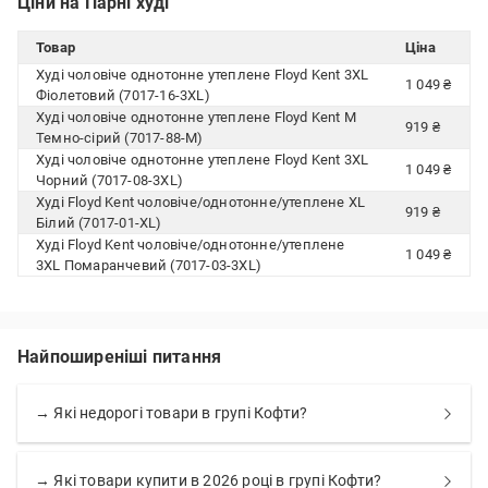
Ціни на Парні худі
Товар
Ціна
Худі чоловіче однотонне утеплене Floyd Kent 3XL
1 049 ₴
Фіолетовий (7017-16-3XL)
Худі чоловіче однотонне утеплене Floyd Kent M
919 ₴
Темно-сірий (7017-88-M)
Худі чоловіче однотонне утеплене Floyd Kent 3XL
1 049 ₴
Чорний (7017-08-3XL)
Худі Floyd Kent чоловіче/однотонне/утеплене XL
919 ₴
Білий (7017-01-XL)
Худі Floyd Kent чоловіче/однотонне/утеплене
1 049 ₴
3XL Помаранчевий (7017-03-3XL)
Найпоширеніші питання
→ Які недорогі товари в групі Кофти?
→ Які товари купити в 2026 році в групі Кофти?