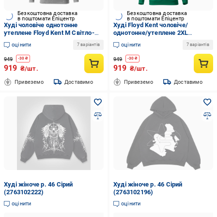
Безкоштовна доставка
Безкоштовна доставка
в поштомати Епіцентр
в поштомати Епіцентр
Худі чоловіче однотонне
Худі Floyd Kent чоловіче/
утеплене Floyd Kent M Світло-
однотонне/утеплене 2XL
сірий (7017-10-M)
Зелений (7017-06-2XL)
оцінити
оцінити
7 варіантів
7 варіантів
949
949
-
30
₴
-
30
₴
919
919
₴/шт.
₴/шт.
Привеземо
Доставимо
Привеземо
Доставимо
Худі жіноче р. 46 Сірий
Худі жіноче р. 46 Сірий
(2763102222)
(2763102196)
оцінити
оцінити