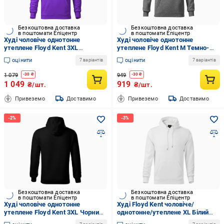
Безкоштовна доставка
Безкоштовна доставка
в поштомати Епіцентр
в поштомати Епіцентр
Худі чоловіче однотонне
Худі чоловіче однотонне
утеплене Floyd Kent 3XL
утеплене Floyd Kent M Темно-
Фіолетовий (7017-16-3XL)
сірий (7017-88-M)
оцінити
оцінити
7 варіантів
7 варіантів
1 079
949
-
30
₴
-
30
₴
1 049
919
₴/шт.
₴/шт.
Привеземо
Доставимо
Привеземо
Доставимо
Безкоштовна доставка
Безкоштовна доставка
в поштомати Епіцентр
в поштомати Епіцентр
Худі чоловіче однотонне
Худі Floyd Kent чоловіче/
утеплене Floyd Kent 3XL Чорний
однотонне/утеплене XL Білий
(7017-08-3XL)
(7017-01-XL)