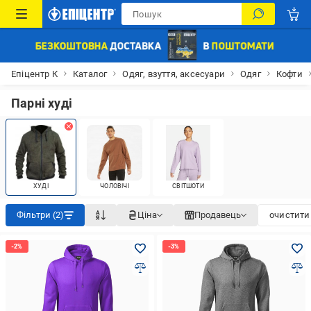
Епіцентр К
Каталог
Одяг, взуття, аксесуари
Одяг
Кофти
Парні худі
ХУДІ
ЧОЛОВІЧІ
СВІТШОТИ
Фільтри (2)
Ціна
Продавець
очистити 