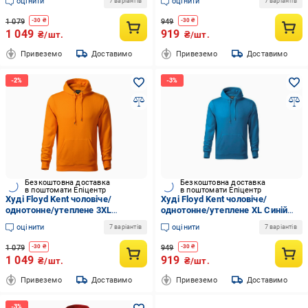
оцінити
оцінити
7 варіантів
7 варіантів
1 079
949
-
30
₴
-
30
₴
1 049
919
₴/шт.
₴/шт.
Привеземо
Доставимо
Привеземо
Доставимо
Безкоштовна доставка
Безкоштовна доставка
в поштомати Епіцентр
в поштомати Епіцентр
Худі Floyd Kent чоловіче/
Худі Floyd Kent чоловіче/
однотонне/утеплене 3XL
однотонне/утеплене XL Синій
Помаранчевий (7017-03-3XL)
(7017-05-XL)
оцінити
оцінити
7 варіантів
7 варіантів
1 079
949
-
30
₴
-
30
₴
1 049
919
₴/шт.
₴/шт.
Привеземо
Доставимо
Привеземо
Доставимо