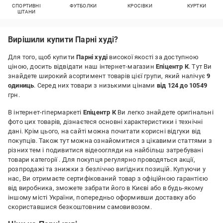
СПОРТИВНІ
ФУТБОЛКИ
КРОСІВКИ
КУРТКИ
ШТАНИ
Вирішили купити Парні худі?
Для того, щоб купити
Парні худі
високої якості за доступною
ціною, досить відвідати наш інтернет-магазин
Епіцентр К
. Тут Ви
знайдете широкий асортимент товарів цієї групи, який налічує
9
одиниць
. Серед них товари з низькими цінами
від 124 до 10549
грн.
В інтернет-гіпермаркеті
Епіцентр К
Ви легко знайдете оригінальні
фото цих товарів, дізнаєтеся основні характеристики і технічні
дані. Крім цього, на сайті можна почитати корисні відгуки від
покупців. Також тут можна ознайомитися з цікавими статтями з
різних тем і подивитися відеоогляди на найбільш затребувані
товари категорії
. Для покупця регулярно проводяться акції,
розпродажі та знижки з безліччю вигідних позицій. Купуючи у
нас, Ви отримаєте сертифікований товар з офіційною гарантією
від виробника, зможете забрати його в Києві або в будь-якому
іншому місті України, попередньо оформивши доставку або
скориставшися безкоштовним самовивозом.