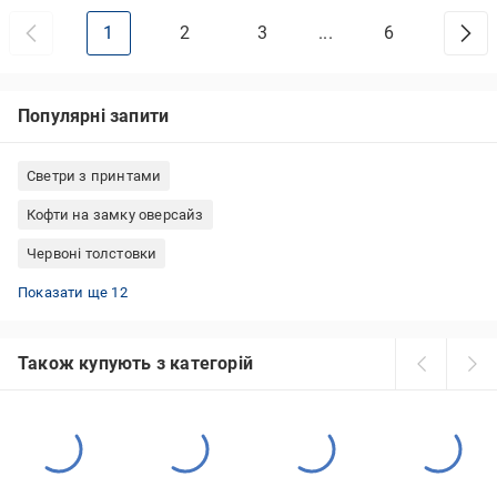
1
2
3
...
6
Популярні запити
Светри з принтами
Кофти на замку оверсайз
Червоні толстовки
Світшоти Nike чоловічі
Довгі худі
Велюрові кофти жіночі
Світшоти жіночі з принтами
Чоловічі світшоти на флісі
Светри з капюшоном
Гольфи жіночі Туреччина
В'язані жіночі кофти
Флісові толстовки
Светри чоловічі Туреччина
Чорні світшоти жіночі
Чоловічі кофти Outhorn
Показати ще 12
Також купують з категорій