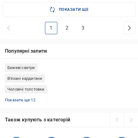
ПОКАЗАТИ ЩЕ
1
2
3
Популярні запити
Бежеві светри
В'язані кардигани
Чоловічі толстовки
Кардигани жіночі на ґудзиках
Бежеві гольфи жіночі
Чорні кофти на блискавці жіночі
Джемпери жіночі Туреччина
Джемпери оверсайз
Жіночі кофти червоні
Худі жіночі
Водолазки жіночі
Светри з коміром
Флісові кофти чорні
Сині світшоти
Худі чоловічі
Показати ще 12
Також купують з категорій