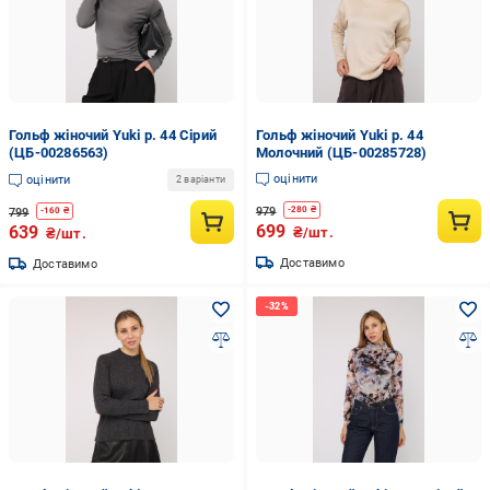
Гольф жіночий Yuki р. 44 Сірий
Гольф жіночий Yuki р. 44
(ЦБ-00286563)
Молочний (ЦБ-00285728)
оцінити
оцінити
2 варіанти
979
-
280
₴
799
-
160
₴
699
639
₴/шт.
₴/шт.
Доставимо
Доставимо