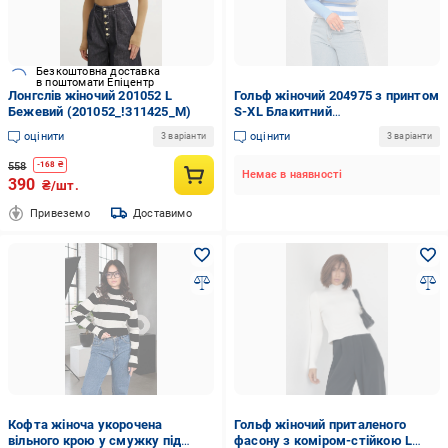
Безкоштовна доставка
в поштомати Епіцентр
Лонгслів жіночий 201052 L
Гольф жіночий 204975 з принтом
Бежевий (201052_!311425_M)
S-XL Блакитний
(204975_!327972_42-48)
оцінити
оцінити
3 варіанти
3 варіанти
558
-
168
₴
Немає в наявності
390
₴/шт.
Привеземо
Доставимо
Кофта жіноча укорочена
Гольф жіночий приталеного
вільного крою у смужку під
фасону з коміром-стійкою L