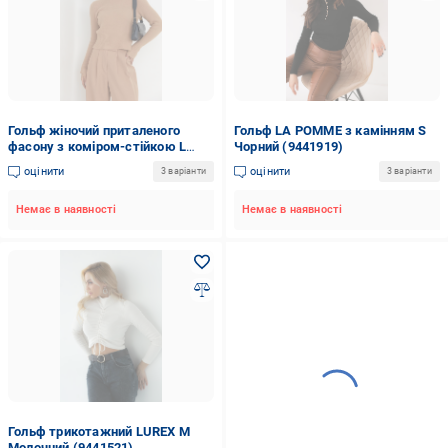
Гольф жіночий приталеного
Гольф LA POMME з камінням S
фасону з коміром-стійкою L
Чорний (9441919)
Коричневий (12575862)
оцінити
оцінити
3 варіанти
3 варіанти
Немає в наявності
Немає в наявності
Гольф трикотажний LUREX M
Молочний (9441521)