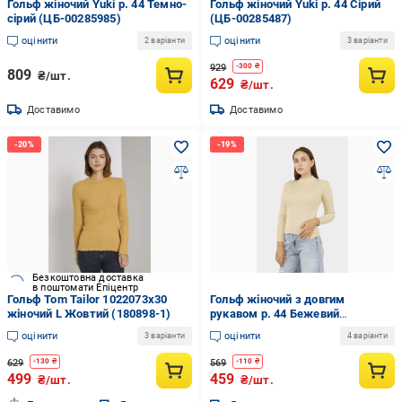
Гольф жіночий Yuki р. 44 Темно-
Гольф жіночий Yuki р. 44 Сірий
сірий (ЦБ-00285985)
(ЦБ-00285487)
оцінити
оцінити
2 варіанти
3 варіанти
929
-
300
₴
809
₴/шт.
629
₴/шт.
Доставимо
Доставимо
Безкоштовна доставка
в поштомати Епіцентр
Гольф Tom Tailor 1022073x30
Гольф жіночий з довгим
жіночий L Жовтий (180898-1)
рукавом р. 44 Бежевий
(SKT001008406)
оцінити
оцінити
3 варіанти
4 варіанти
629
569
-
130
₴
-
110
₴
499
459
₴/шт.
₴/шт.