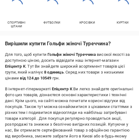
СПОРТИВНІ
ФУТБОЛКИ
КРОСІВКИ
КУРТКИ
ШТАНИ
Вирішили купити Гольфи жіночі Туреччина?
Для того, щоб купити
Гольфи жіночі Туреччина
високої якості за
доступною ціною, досить відвідати наш інтернет-магазин
Епіцентр К
. Тут Ви знайдете широкий асортимент товарів цієї
групи, який налічує
8 одиниць
. Серед них товари з низькими
цінами
від 124 до 10549
грн.
В інтернет-гіпермаркеті
Епіцентр К
Ви легко знайдете оригінальні
фото цих товарів, дізнаєтеся основні характеристики і технічні
дані. Крім цього, на сайті можна почитати корисні відгуки від
покупців. Також тут можна ознайомитися з цікавими статтями з
різних тем і подивитися відеоогляди на найбільш затребувані
товари категорії
. Для покупця регулярно проводяться акції,
розпродажі та знижки з безліччю вигідних позицій. Купуючи у
нас, Ви отримаєте сертифікований товар з офіційною гарантією
від виробника, зможете забрати його в Києві або в будь-якому