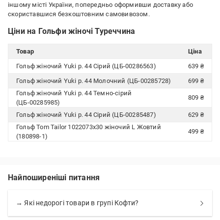
іншому місті України, попередньо оформивши доставку або
скориставшися безкоштовним самовивозом.
Ціни на Гольфи жіночі Туреччина
Товар
Ціна
Гольф жіночий Yuki р. 44 Сірий (ЦБ-00286563)
639 ₴
Гольф жіночий Yuki р. 44 Молочний (ЦБ-00285728)
699 ₴
Гольф жіночий Yuki р. 44 Темно-сірий
809 ₴
(ЦБ-00285985)
Гольф жіночий Yuki р. 44 Сірий (ЦБ-00285487)
629 ₴
Гольф Tom Tailor 1022073x30 жіночий L Жовтий
499 ₴
(180898-1)
Найпоширеніші питання
→ Які недорогі товари в групі Кофти?