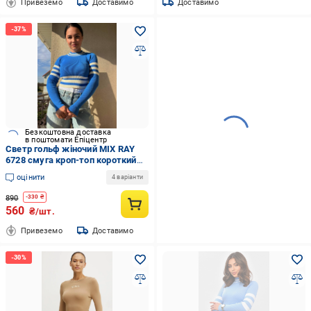
Привеземо
Доставимо
Доставимо
Безкоштовна доставка
в поштомати Епіцентр
Светр гольф жіночий MIX RAY
6728 смуга кроп-топ короткий
OS Синій (1020)
оцінити
4 варіанти
890
-
330
₴
560
₴/шт.
Привеземо
Доставимо