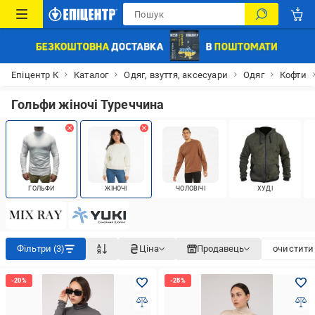
Епіцентр К
Каталог
Одяг, взуття, аксесуари
Одяг
Кофти
Гольфи жіночі Туреччина
ГОЛЬФИ
ЖІНОЧІ
ЧОЛОВІЧІ
ХУДІ
Фільтри (3)
Ціна
Продавець
очистити 