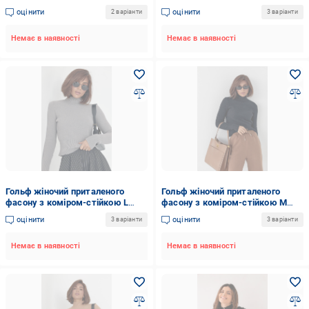
горло One Size (393385-1)
Молочний (12575867)
оцінити
оцінити
2 варіанти
3 варіанти
Немає в наявності
Немає в наявності
Гольф жіночий приталеного
Гольф жіночий приталеного
фасону з коміром-стійкою L
фасону з коміром-стійкою M
Сірий (12575868)
Чорний (12575871)
оцінити
оцінити
3 варіанти
3 варіанти
Немає в наявності
Немає в наявності