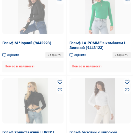
Гольф M Чорний (9442223)
Гольф LA POMME з камінням L
Зелений (9443123)
оцінити
оцінити
3 варіанти
3 варіанти
Немає в наявності
Немає в наявності
Гольф трикотажний LUREX L
Гольф базовий у широкий