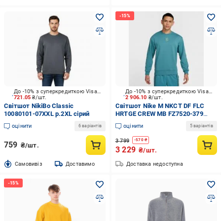
До -10% з суперкредиткою Visa Вигода
До -10% з суперкредиткою Visa Вигода
721.05
₴/шт.
2 906.10
₴/шт.
Світшот NikiBo Classic
Світшот Nike M NKCT DF FLC
10080101-07XXL р.2XL сірий
HRTGE CREW MB FZ7520-379
р.2XL зелений
оцінити
оцінити
6 варіантів
5 варіантів
3 799
-
570
₴
759
₴/шт.
3 229
₴/шт.
Cамовивіз
Доставимо
Доставка недоступна