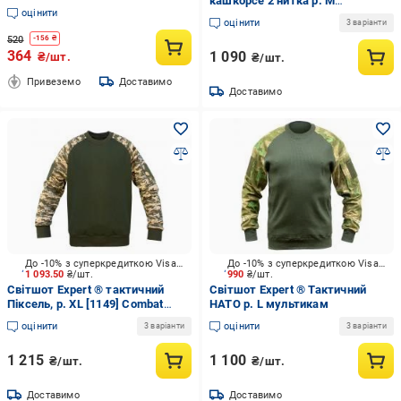
кашкорсе 2 нитка р. М
оцінити
мультикам
оцінити
3 варіанти
520
-
156
₴
364
1 090
₴/шт.
₴/шт.
Привеземо
Доставимо
Доставимо
До -10% з суперкредиткою Visa Вигода
До -10% з суперкредиткою Visa Вигода
1 093.50
₴/шт.
990
₴/шт.
Світшот Expert ® тактичний
Світшот Expert ® Тактичний
Піксель, р. XL [1149] Combat
НАТО р. L мультикам
Black
оцінити
оцінити
3 варіанти
3 варіанти
1 215
1 100
₴/шт.
₴/шт.
Доставимо
Доставимо