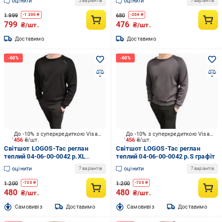
оцінити
оцінити
5 варіантів
7 варіантів
1 999
680
-
1 200
₴
-
204
₴
799
476
₴/шт.
₴/шт.
Доставимо
Доставимо
До -10% з суперкредиткою Visa Вигода
До -10% з суперкредиткою Visa Вигода
456
₴/шт.
456
₴/шт.
Світшот LOGOS-Tac реглан
Світшот LOGOS-Tac реглан
теплий 04-06-00-0042 р.XL
теплий 04-06-00-0042 р.S графіт
чорний
оцінити
оцінити
7 варіантів
7 варіантів
1 200
1 200
-
720
₴
-
720
₴
480
480
₴/шт.
₴/шт.
Cамовивіз
Доставимо
Cамовивіз
Доставимо