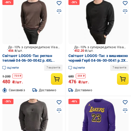
До -10% з суперкредиткою Visa Вигода
До -10% з суперкредиткою Visa Вигода
456
₴/шт.
452.20
₴/шт.
Світшот LOGOS-Tac реглан
Світшот LOGOS-Tac з вишивкою
теплий 04-06-00-0042 р.4XL
чорний Герб 04-06-00-0041 р.2XL
шоколадний
темно-синій
оцінити
оцінити
7 варіантів
7 варіантів
1 200
680
-
720
₴
-
204
₴
480
476
₴/шт.
₴/шт.
Cамовивіз
Доставимо
Доставимо