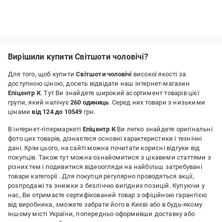
Вирішили купити Світшоти чоловічі?
Для того, щоб купити
Світшоти чоловічі
високої якості за
доступною ціною, досить відвідати наш інтернет-магазин
Епіцентр К
. Тут Ви знайдете широкий асортимент товарів цієї
групи, який налічує
260 одиниць
. Серед них товари з низькими
цінами
від 124 до 10549
грн.
В інтернет-гіпермаркеті
Епіцентр К
Ви легко знайдете оригінальні
фото цих товарів, дізнаєтеся основні характеристики і технічні
дані. Крім цього, на сайті можна почитати корисні відгуки від
покупців. Також тут можна ознайомитися з цікавими статтями з
різних тем і подивитися відеоогляди на найбільш затребувані
товари категорії
. Для покупця регулярно проводяться акції,
розпродажі та знижки з безліччю вигідних позицій. Купуючи у
нас, Ви отримаєте сертифікований товар з офіційною гарантією
від виробника, зможете забрати його в Києві або в будь-якому
іншому місті України, попередньо оформивши доставку або