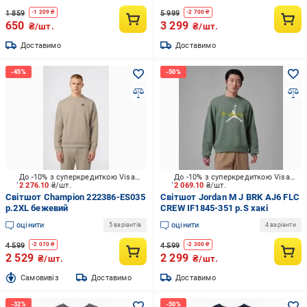
1 859
5 999
-
1 209
₴
-
2 700
₴
650
3 299
₴/шт.
₴/шт.
Доставимо
Доставимо
До -10% з суперкредиткою Visa Вигода
До -10% з суперкредиткою Visa Вигода
2 276.10
₴/шт.
2 069.10
₴/шт.
Світшот Champion 222386-ES035
Світшот Jordan M J BRK AJ6 FLC
р.2XL бежевий
CREW IF1845-351 р.S хакі
оцінити
оцінити
5 варіантів
4 варіанти
4 599
4 599
-
2 070
₴
-
2 300
₴
2 529
2 299
₴/шт.
₴/шт.
Cамовивіз
Доставимо
Доставимо