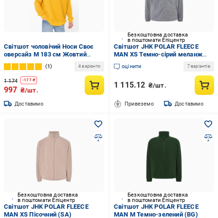
Безкоштовна доставка
в поштомати Епіцентр
Світшот чоловічий Носи Своє
Світшот JHK POLAR FLEECE
оверсайз M 183 см Жовтий
MAN XS Темно-сірий меланж
(3364-057-1-v2)
(GM)
1
оцінити
4 варіанти
7 варіантів
1 174
-
177
₴
1 115.12
₴/шт.
997
₴/шт.
Доставимо
Привеземо
Доставимо
Безкоштовна доставка
Безкоштовна доставка
в поштомати Епіцентр
в поштомати Епіцентр
Світшот JHK POLAR FLEECE
Світшот JHK POLAR FLEECE
MAN XS Пісочний (SA)
MAN M Темно-зелений (BG)