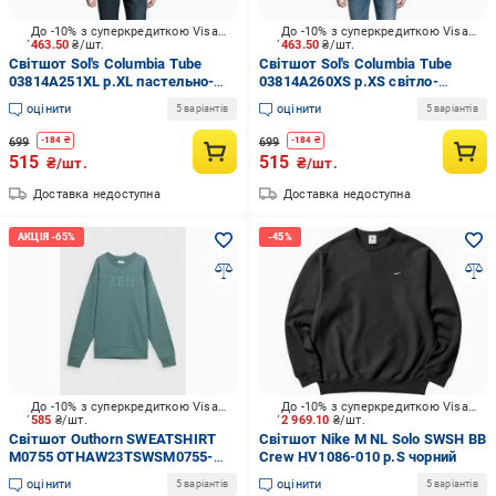
До -10% з суперкредиткою Visa Вигода
До -10% з суперкредиткою Visa Вигода
463.50
₴/шт.
463.50
₴/шт.
Світшот Sol's Columbia Tube
Світшот Sol's Columbia Tube
03814A251XL р.XL пастельно-
03814A260XS р.XS світло-
блакитний
лимонний
оцінити
оцінити
5 варіантів
5 варіантів
699
699
-
184
₴
-
184
₴
515
515
₴/шт.
₴/шт.
Доставка недоступна
Доставка недоступна
До -10% з суперкредиткою Visa Вигода
До -10% з суперкредиткою Visa Вигода
585
₴/шт.
2 969.10
₴/шт.
Світшот Outhorn SWEATSHIRT
Світшот Nike M NL Solo SWSH BB
M0755 OTHAW23TSWSM0755-
Crew HV1086-010 р.S чорний
24S р.XL зелений
оцінити
оцінити
5 варіантів
5 варіантів