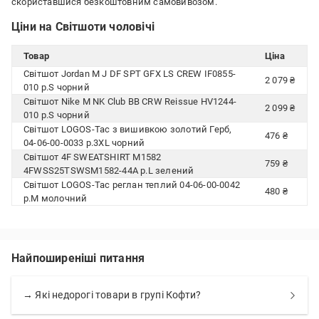
скориставшися безкоштовним самовивозом.
Ціни на Світшоти чоловічі
Товар
Ціна
Світшот Jordan M J DF SPT GFX LS CREW IF0855-
2 079 ₴
010 р.S чорний
Світшот Nike M NK Club BB CRW Reissue HV1244-
2 099 ₴
010 р.S чорний
Світшот LOGOS-Tac з вишивкою золотий Герб,
476 ₴
04-06-00-0033 р.3XL чорний
Світшот 4F SWEATSHIRT M1582
759 ₴
4FWSS25TSWSM1582-44A р.L зелений
Світшот LOGOS-Tac реглан теплий 04-06-00-0042
480 ₴
р.M молочний
Найпоширеніші питання
→ Які недорогі товари в групі Кофти?