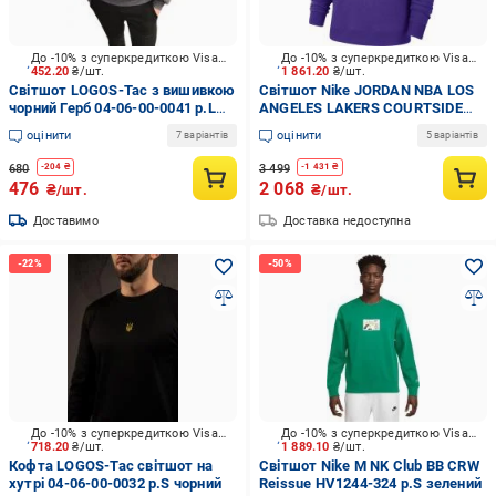
До -10% з суперкредиткою Visa Вигода
До -10% з суперкредиткою Visa Вигода
452.20
₴/шт.
1 861.20
₴/шт.
Світшот LOGOS-Tac з вишивкою
Світшот Nike JORDAN NBA LOS
чорний Герб 04-06-00-0041 р.L
ANGELES LAKERS COURTSIDE
сірий
STATEMENT EDITION
оцінити
оцінити
7 варіантів
5 варіантів
SWEATSHIRT PURPLE DN4718-
508 р.XL фіолетовий
680
3 499
-
204
₴
-
1 431
₴
476
2 068
₴/шт.
₴/шт.
Доставимо
Доставка недоступна
До -10% з суперкредиткою Visa Вигода
До -10% з суперкредиткою Visa Вигода
718.20
₴/шт.
1 889.10
₴/шт.
Кофта LOGOS-Tac світшот на
Світшот Nike M NK Club BB CRW
хутрі 04-06-00-0032 р.S чорний
Reissue HV1244-324 р.S зелений