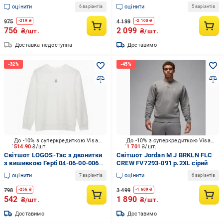
оцінити
оцінити
6 варіантів
5 варіантів
975
4 199
-
219
₴
-
2 100
₴
756
2 099
₴/шт.
₴/шт.
Доставка недоступна
Доставимо
До -10% з суперкредиткою Visa Вигода
До -10% з суперкредиткою Visa Вигода
514.90
₴/шт.
1 701
₴/шт.
Світшот LOGOS-Tac з двонитки
Світшот Jordan M J BRKLN FLC
з вишивкою Герб 04-06-00-0064
CREW FV7293-091 р.2XL сірий
р.2XL молочний
оцінити
оцінити
7 варіантів
6 варіантів
798
3 499
-
256
₴
-
1 609
₴
542
1 890
₴/шт.
₴/шт.
Доставимо
Доставимо