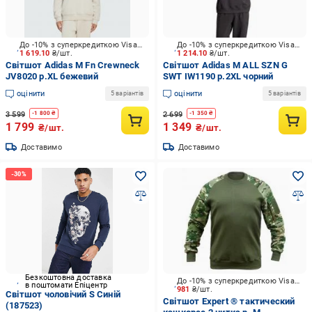
До -10% з суперкредиткою Visa Вигода
До -10% з суперкредиткою Visa Вигода
1 619.10
₴/шт.
1 214.10
₴/шт.
Світшот Adidas M Fn Crewneck
Світшот Adidas M ALL SZN G
JV8020 р.XL бежевий
SWT IW1190 р.2XL чорний
оцінити
оцінити
5 варіантів
5 варіантів
3 599
2 699
-
1 800
₴
-
1 350
₴
1 799
1 349
₴/шт.
₴/шт.
Доставимо
Доставимо
Безкоштовна доставка
До -10% з суперкредиткою Visa Вигода
в поштомати Епіцентр
981
₴/шт.
Світшот чоловічий S Синій
Світшот Expert ® тактический
(187523)