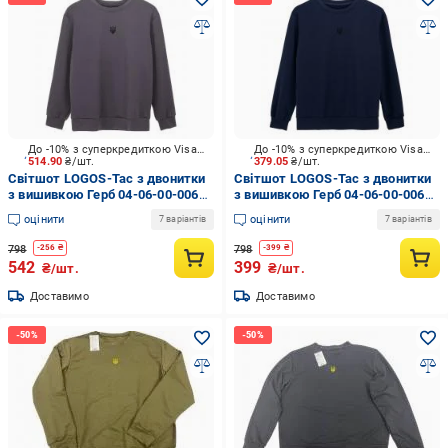
До -10% з суперкредиткою Visa Вигода
До -10% з суперкредиткою Visa Вигода
514.90
₴/шт.
379.05
₴/шт.
Світшот LOGOS-Tac з двонитки
Світшот LOGOS-Tac з двонитки
з вишивкою Герб 04-06-00-0064
з вишивкою Герб 04-06-00-0064
р.S сірий
р.M синій
оцінити
оцінити
7 варіантів
7 варіантів
798
798
-
256
₴
-
399
₴
542
399
₴/шт.
₴/шт.
Доставимо
Доставимо