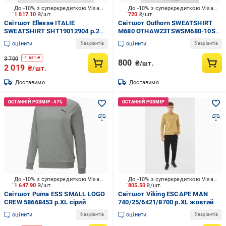
До -10% з суперкредиткою Visa Вигода
До -10% з суперкредиткою Visa Вигода
1 817.10
₴/шт.
720
₴/шт.
Світшот Ellesse ITALIE
Світшот Outhorn SWEATSHIRT
SWEATSHIRT SHT19012904 р.2XL
M680 OTHAW23TSWSM680-10S
бежевий
р.XL білий
оцінити
оцінити
5 варіантів
5 варіантів
3 700
-
1 681
₴
800
₴/шт.
2 019
₴/шт.
Доставимо
Доставимо
До -10% з суперкредиткою Visa Вигода
До -10% з суперкредиткою Visa Вигода
1 647.90
₴/шт.
805.50
₴/шт.
Світшот Puma ESS SMALL LOGO
Світшот Viking ESCAPE MAN
CREW 58668453 р.XL сірий
740/25/6421/8700 р.XL жовтий
оцінити
оцінити
6 варіантів
5 варіантів