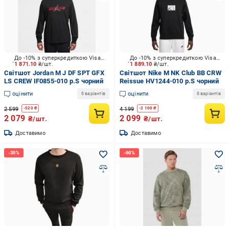
До -10% з суперкредиткою Visa Вигода
До -10% з суперкредиткою Visa Вигода
1 871.10
₴/шт.
1 889.10
₴/шт.
Світшот Jordan M J DF SPT GFX
Світшот Nike M NK Club BB CRW
LS CREW IF0855-010 р.S чорний
Reissue HV1244-010 р.S чорний
оцінити
оцінити
6 варіантів
6 варіантів
2 599
4 199
-
520
₴
-
2 100
₴
2 079
2 099
₴/шт.
₴/шт.
Доставимо
Доставимо