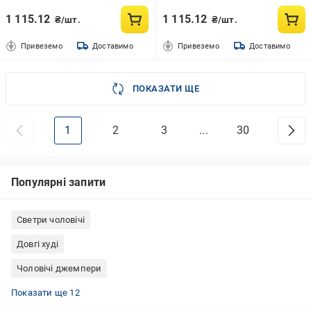
1 115.12
1 115.12
₴/шт.
₴/шт.
Привеземо
Доставимо
Привеземо
Доставимо
ПОКАЗАТИ ЩЕ
1
2
3
...
30
Популярні запити
Светри чоловічі
Довгі худі
Чоловічі джемпери
Світшоти жіночі Туреччина
Білі худі
Рожеві кардигани
Чорні светри чоловічі
Весняні кофти жіночі
Білі водолазки
Джемпери оверсайз
Кофти Puma жіночі
Реглани тактичні
Світшоти Ellesse
Чорні кофти чоловічі
Кардигани чоловічі
Показати ще 12