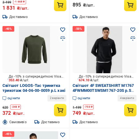
3 499
-
1 668
₴
895
₴/шт.
1 831
₴/шт.
Доставимо
Доставимо
До -10% з суперкредиткою Visa Вигода
До -10% з суперкредиткою Visa Вигода
353.40
₴/шт.
674.10
₴/шт.
Світшот LOGOS-Tac тринитка
Світшот 4F SWEATSHIRT M1767
трикотаж 04-06-00-0059 р.L хакі
4FWMM00TSWSM1767-20S р.S
чорний
оцінити
оцінити
2 варіанти
4 варіанти
620
1 499
-
248
₴
-
750
₴
372
749
₴/шт.
₴/шт.
Cамовивіз
Доставимо
Доставимо