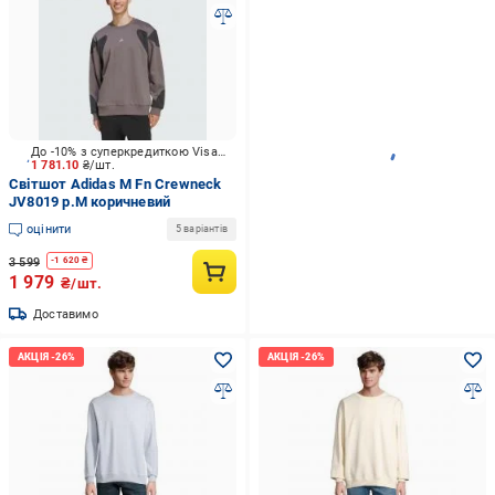
До -10% з суперкредиткою Visa Вигода
1 781.10
₴/шт.
Світшот Adidas M Fn Crewneck
JV8019 р.M коричневий
оцінити
5 варіантів
3 599
-
1 620
₴
1 979
₴/шт.
Доставимо