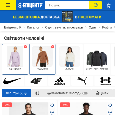
Епіцентр К
Каталог
Одяг, взуття, аксесуари
Одяг
Кофти
Світшоти чоловічі
СВІТШОТИ
ЧОЛОВІЧІ
ЖІНОЧІ
СПОРТИВНІ КОФТИ
Фільтри (2)
Самовивіз:
Сьогодні
Ціна