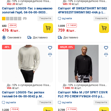
До -10% з суперкредиткою Visa Вигода
До -10% з суперкредиткою Visa Вигода
452.20
₴/шт.
683.10
₴/шт.
Світшот LOGOS-Tac з вишивкою
Світшот 4F SWEATSHIRT M1582
золотий Герб, 04-06-00-0033
4FWSS25TSWSM1582-44A р.L
р.3XL чорний
зелений
1
оцінити
7 варіантів
6 варіантів
680
1 899
-
204
₴
-
1 140
₴
476
759
₴/шт.
₴/шт.
Cамовивіз
Доставимо
Доставимо
До -10% з суперкредиткою Visa Вигода
До -10% з суперкредиткою Visa Вигода
456
₴/шт.
1 880.10
₴/шт.
Світшот LOGOS-Tac реглан
Світшот Nike M J DF SPRT CSVR
теплий 04-06-00-0042 р.M
FLC PO CREW FV8624-010 р.L
молочний
чорний
оцінити
оцінити
7 варіантів
6 варіантів
1 200
3 799
-
720
₴
-
1 710
₴