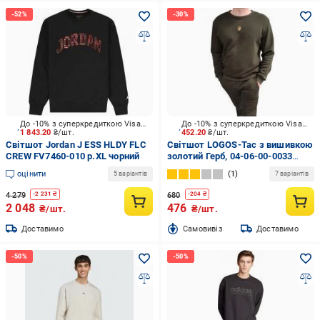
До -10% з суперкредиткою Visa Вигода
До -10% з суперкредиткою Visa Вигода
1 843.20
₴/шт.
452.20
₴/шт.
Світшот Jordan J ESS HLDY FLC
Світшот LOGOS-Tac з вишивкою
CREW FV7460-010 р.XL чорний
золотий Герб, 04-06-00-0033
р.3XL хакі
оцінити
1
5 варіантів
7 варіантів
4 279
680
-
2 231
₴
-
204
₴
2 048
476
₴/шт.
₴/шт.
Доставимо
Cамовивіз
Доставимо