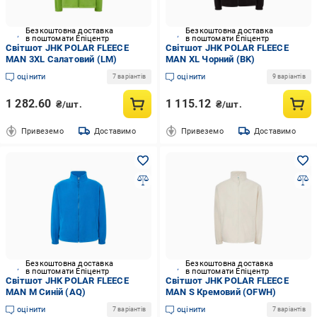
Безкоштовна доставка
Безкоштовна доставка
в поштомати Епіцентр
в поштомати Епіцентр
Світшот JHK POLAR FLEECE
Світшот JHK POLAR FLEECE
MAN 3XL Салатовий (LM)
MAN XL Чорний (BK)
оцінити
оцінити
7 варіантів
9 варіантів
1 282.60
1 115.12
₴/шт.
₴/шт.
Привеземо
Доставимо
Привеземо
Доставимо
Безкоштовна доставка
Безкоштовна доставка
в поштомати Епіцентр
в поштомати Епіцентр
Світшот JHK POLAR FLEECE
Світшот JHK POLAR FLEECE
MAN M Синій (AQ)
MAN S Кремовий (OFWH)
оцінити
оцінити
7 варіантів
7 варіантів