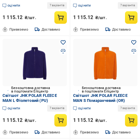
оцінити
оцінити
7 варіантів
7 варіантів
1 115.12
1 115.12
₴/шт.
₴/шт.
Привеземо
Доставимо
Привеземо
Доставимо
Безкоштовна доставка
Безкоштовна доставка
в поштомати Епіцентр
в поштомати Епіцентр
Світшот JHK POLAR FLEECE
Світшот JHK POLAR FLEECE
MAN L Фіолетовий (PU)
MAN S Помаранчевий (OR)
оцінити
оцінити
7 варіантів
7 варіантів
1 115.12
1 115.12
₴/шт.
₴/шт.
Привеземо
Доставимо
Привеземо
Доставимо