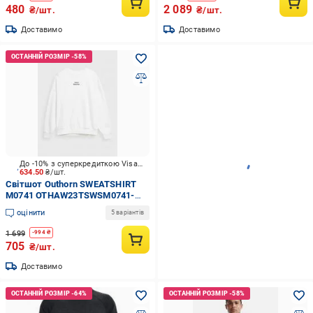
480
2 089
₴/шт.
₴/шт.
Доставимо
Доставимо
До -10% з суперкредиткою Visa Вигода
634.50
₴/шт.
Світшот Outhorn SWEATSHIRT
M0741 OTHAW23TSWSM0741-
11S р.L білий
оцінити
5 варіантів
1 699
-
994
₴
705
₴/шт.
Доставимо