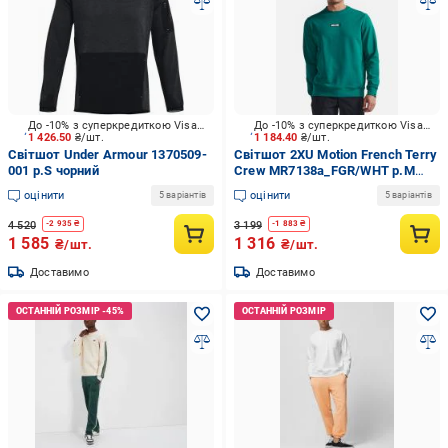
До -10% з суперкредиткою Visa Вигода
До -10% з суперкредиткою Visa Вигода
1 426.50
₴/шт.
1 184.40
₴/шт.
Світшот Under Armour 1370509-
Світшот 2XU Motion French Terry
001 р.S чорний
Crew MR7138a_FGR/WHT р.M
зелений
оцінити
оцінити
5 варіантів
5 варіантів
4 520
3 199
-
2 935
₴
-
1 883
₴
1 585
1 316
₴/шт.
₴/шт.
Доставимо
Доставимо