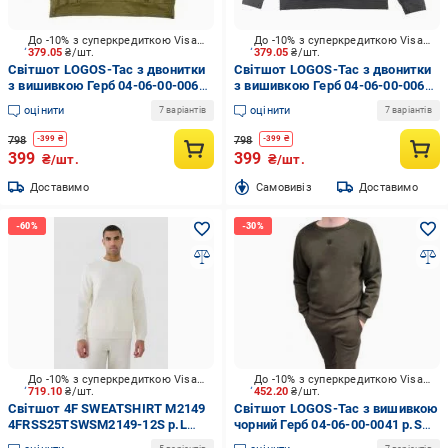
До -10% з суперкредиткою Visa Вигода
До -10% з суперкредиткою Visa Вигода
379.05
₴/шт.
379.05
₴/шт.
Світшот LOGOS-Tac з двонитки
Світшот LOGOS-Tac з двонитки
з вишивкою Герб 04-06-00-0064
з вишивкою Герб 04-06-00-0064
р.2XL хакі
р.M чорний
оцінити
оцінити
7 варіантів
7 варіантів
798
798
-
399
₴
-
399
₴
399
399
₴/шт.
₴/шт.
Доставимо
Cамовивіз
Доставимо
До -10% з суперкредиткою Visa Вигода
До -10% з суперкредиткою Visa Вигода
719.10
₴/шт.
452.20
₴/шт.
Світшот 4F SWEATSHIRT M2149
Світшот LOGOS-Tac з вишивкою
4FRSS25TSWSM2149-12S р.L
чорний Герб 04-06-00-0041 р.S
бежевий
хакі