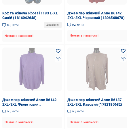
Кофта жіноча Rbossi 1183 L-XL
Джемпер жіночий Anne В6142
Синій (1816042648)
2XL-3XL Червоний (1806568670)
оцінити
оцінити
2 варіанти
Немає в наявності
Немає в наявності
Джемпер жіночий Anne В6142
Джемпер жіночий Anne В6137
2XL-3XL Фіолетовий
2XL-3XL Кавовий (1782180682)
(1806569255)
оцінити
оцінити
Немає в наявності
Немає в наявності