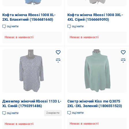
Кофта жіноча Rbossi 1008 XL-
Кофта жіноча Rbossi 1008 3XL-
2XL Блакитний (1566681660)
4XL Сірий (1566669093)
оцінити
оцінити
Немає в наявності
Немає в наявності
Джемпер жіночий Rbossi 1133 L-
Светр жіночий Kiss me Q3075
XL Синій (1790391486)
2XL-3XL Зелений (1806551523)
оцінити
оцінити
2 варіанти
Немає в наявності
Немає в наявності