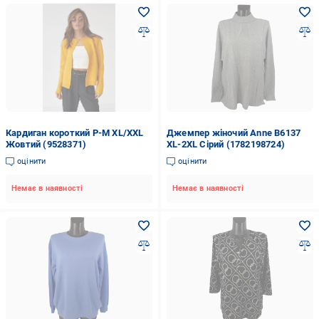
Кардиган короткий P-M XL/XXL
Джемпер жіночий Anne В6137
Жовтий (9528371)
XL-2XL Сірий (1782198724)
оцінити
оцінити
Немає в наявності
Немає в наявності