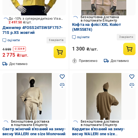
Безкоштовна доставка
До -10% з суперкредиткою Visa Вигода
в поштомати Епіцентр
2 497.50
₴/шт.
Кофта на флісі XXL Койот
Джемпер 4FOSS24TSWSF1757-
(MR55874)
71S р.XS жовтий
оцінити
3 варіанти
оцінити
6 варіантів
1 300
₴/шт.
4 999
-
2 224
₴
2 775
₴/шт.
Привеземо
Доставимо
Доставимо
Безкоштовна доставка
Безкоштовна доставка
в поштомати Епіцентр
в поштомати Епіцентр
Светр жіночий в'язаний на зиму-
Кардиган в'язаний на зиму-
весну WALERI one size Молочний
весну WALERI one size