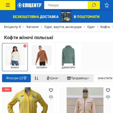
Епіцентр К
Каталог
Одяг, взуття, аксесуари
Одяг
Кофти
Кофти жіночі польські
ЖІНОЧІ
ЧОЛОВІЧІ
ДЖЕМПЕРИ
Фільтри (2)
Ціна
Продавець
очистити 