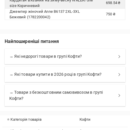
Кардиган в'язаний на зиму-весну WALERI one
698.54 ₴
size Коричневий
Джемпер жіночий Anne В6137 2XL-3XL
750 ₴
Бежевий (1782200042)
Найпоширеніші питання
→ Які недорогі товари в групі Кофти?
→ Які товари купити в 2026 році в групі Кофти?
→ Товари з безкоштовним самовивозом в групі
Кофти?
⭐ Категорія товарів
Кофти