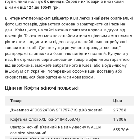
групи, який налічує
6 одиниць
. Серед них товари з низькими
цінами
від 124 до 10549
грн.
В інтернет-гіпермаркеті
Епіцентр К
Ви легко знайдете оригінальні
фото цих товарів, дізнаєтеся основні характеристики і технічні
дані. Крім цього, на сайті можна почитати корисні відгуки від
покупців. Також тут можна ознайомитися з цікавими статтями з
різних тем і подивитися відеоогляди на найбільш затребувані
товари категорії
. Для покупця регулярно проводяться акції,
розпродажі та знижки з безліччю вигідних позицій. Купуючи у
нас, Ви отримаєте сертифікований товар з офіційною гарантією
від виробника, зможете забрати його в Києві або в будь-якому
іншому місті України, попередньо оформивши доставку або
скориставшися безкоштовним самовивозом.
Ціни на Кофти жіночі польські
Товар
Ціна
Джемпер 4FOSS24TSWSF1757-71S р.XS жовтий
2 775 ₴
Кофта на флісі XXL Койот (MR55874)
1 300 ₴
Светр жіночий в'язаний на зиму-весну WALERI
655.78 ₴
one size Молочний