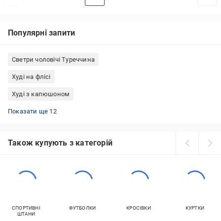
Популярні запити
Светри чоловічі Туреччина
Худі на флісі
Худі з капюшоном
Футбольні кофти Nike
Худі оверсайз
Кардигани жіночі в'язані
Чоловічі кофти Outhorn
Трикотажні кофти жіночі
Зелені світшоти
Чорні толстовки оверсайз
Толстовки чоловічі з капюшоном
Толстовки без капюшонів
Жіночі кофти New Balance
Зелені кардигани
Весняні кофти жіночі
Показати ще 12
Також купують з категорій
СПОРТИВНІ
ФУТБОЛКИ
КРОСІВКИ
КУРТКИ
ШТАНИ