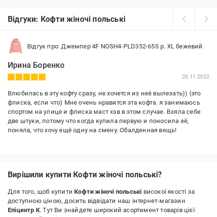
Відгуки: Кофти жіночі польські
Відгук про: Джемпер 4F NOSH4-PLD352-65S р. XL бежевий
Ирина Боренко
20.11.2022
Влюбилась в эту кофту сразу, не хочется из неё вылезать)) (это
флиска, если что) Мне очень нравится эта кофта. я занимаюсь
спортом на улице и флиска маст хэв в этом случае. Взяла себе
две штуки, потому что когда купила первую и поносила её,
поняла, что хочу ещё одну на смену. Обалденная вещь!
Переваги:
Лёгкая, тёплая, мягкая, удобная, очень приятная к телу кофта.
есть капюшон и он большой, не куцый. отличная длина рукава,
Вирішили купити Кофти жіночі польські?
манжет на рукаве очень кстати.
Недоліки:
Для того, щоб купити
Кофти жіночі польські
високої якості за
не нашла)
доступною ціною, досить відвідати наш інтернет-магазин
Епіцентр К
. Тут Ви знайдете широкий асортимент товарів цієї