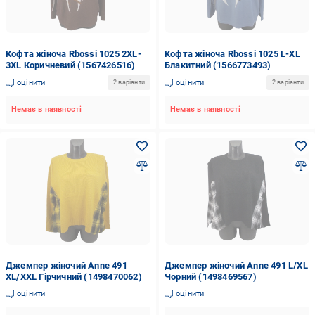
Кофта жіноча Rbossi 1025 2XL-
Кофта жіноча Rbossi 1025 L-XL
3XL Коричневий (1567426516)
Блакитний (1566773493)
оцінити
оцінити
2 варіанти
2 варіанти
Немає в наявності
Немає в наявності
Джемпер жіночий Anne 491
Джемпер жіночий Anne 491 L/XL
XL/XXL Гірчичний (1498470062)
Чорний (1498469567)
оцінити
оцінити