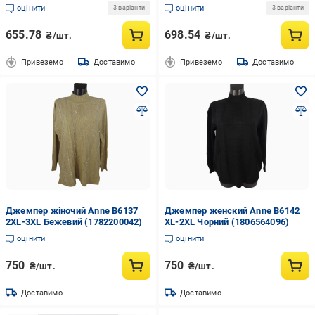
Коричневий
оцінити
оцінити
3 варіанти
3 варіанти
655.78
698.54
₴/шт.
₴/шт.
Привеземо
Доставимо
Привеземо
Доставимо
Джемпер жіночий Anne В6137
Джемпер женский Anne В6142
2XL-3XL Бежевий (1782200042)
XL-2XL Чорний (1806564096)
оцінити
оцінити
750
750
₴/шт.
₴/шт.
Доставимо
Доставимо