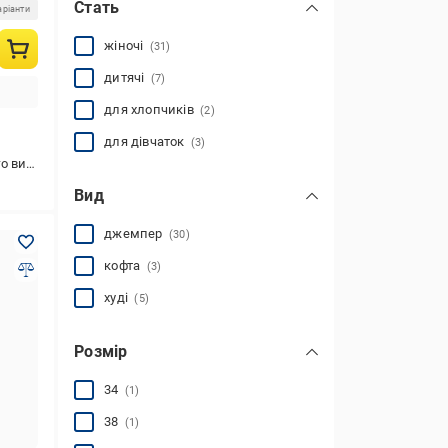
Стать
аріанти
жіночі
(31)
дитячі
(7)
для хлопчиків
(2)
для дівчаток
(3)
 відпочинку
Вид
джемпер
(30)
кофта
(3)
худі
(5)
Розмір
34
(1)
38
(1)