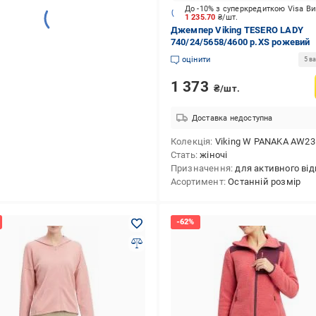
До -10% з суперкредиткою Visa В
1 235.70
₴/шт.
Джемпер Viking TESERO LADY
740/24/5658/4600 р.XS рожевий
оцінити
5 ва
1 373
₴/шт.
Доставка недоступна
Колекція
Viking W PANAKA AW23
Стать
жіночі
Призначення
для активного відпо
Асортимент
Останній розмір