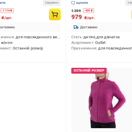
нити
оцінити
2 варіанти
2 в
1 399
-
1 116
₴
-
420
₴
3
979
₴/шт.
₴/шт.
оставимо
Доставимо
начення
для повсякденного використання
Стать
дитячі,для дівчаток
жіночі
Асортимент
Outlet
имент
Останній розмір
Призначення
для повсякденного використання,для активного