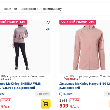
новинки
доступно для самовивозу
-10% з суперкредиткою Visa Вигода
До -10% з суперкредиткою Visa В
9.70
₴/шт.
728.10
₴/шт.
ер McKinley SKEENA WMS
Джемпер McKinley Hanya 419912
0-946911 р.XS рожевий
р.38 рожевий
нити
оцінити
7 варіантів
4 в
2 699
-
1 166
₴
-
1 890
₴
3
809
₴/шт.
₴/шт.