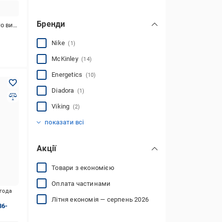
Бренди
 відпочинку
Nike
(1)
McKinley
(14)
Energetics
(10)
Diadora
(1)
Viking
(2)
Rossignol
Giulia
Fashion
ROZA
(2)
(5)
(1)
(2)
показати всі
Акції
Товари з економією
Оплата частинами
игода
Літня економія — серпень 2026
86-