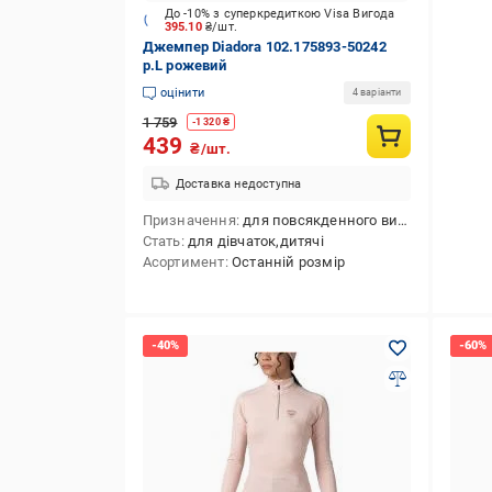
До -10% з суперкредиткою Visa Вигода
395.10
₴/шт.
Джемпер Diadora 102.175893-50242
р.L рожевий
оцінити
4 варіанти
1 759
-
1 320
₴
439
₴/шт.
Доставка недоступна
Призначення
для повсякденного використання
Стать
для дівчаток,дитячі
Асортимент
Останній розмір