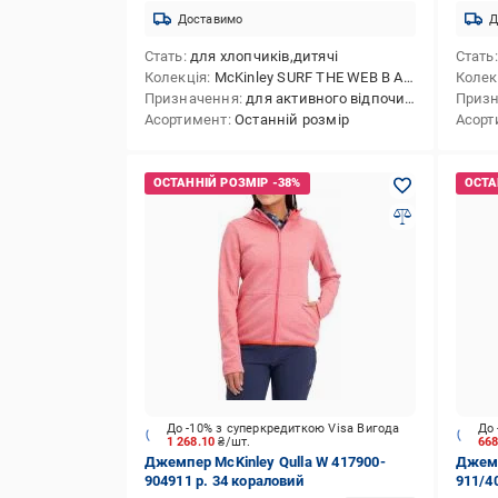
Доставимо
Д
Стать
для хлопчиків,дитячі
Стать
Колекція
McKinley SURF THE WEB B AW2122
Колек
Призначення
для активного відпочинку,для лижного спорту,для сноубордингу,для зимових видів спорту
Приз
Асортимент
Останній розмір
Асорт
До -10% з суперкредиткою Visa Вигода
До 
1 268.10
₴/шт.
66
Джемпер McKinley Qulla W 417900-
Джемп
904911 р. 34 кораловий
911/4