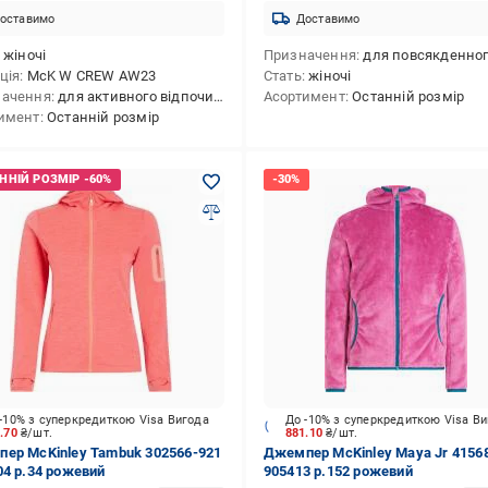
оставимо
Доставимо
жіночі
Призначення
для повсякденного використання,для активного
ція
McK W CREW AW23
Стать
жіночі
начення
для активного відпочинку,для лижного спорту,для сноубордингу,для зимових видів спорту
Асортимент
Останній розмір
имент
Останній розмір
-10% з суперкредиткою Visa Вигода
До -10% з суперкредиткою Visa В
8.70
₴/шт.
881.10
₴/шт.
ер McKinley Tambuk 302566-921
Джемпер McKinley Maya Jr 4156
04 р.34 рожевий
905413 р.152 рожевий