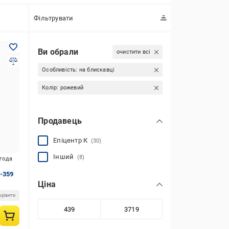
Фільтрувати
Ви обрали
очистити всі
Особливість:
на блискавці
Колір:
рожевий
Продавець
Епіцентр К
(30)
Інший
(8)
игода
-359
Ціна
аріанти