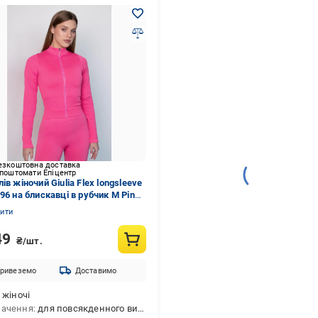
езкоштовна доставка
 поштомати Епіцентр
ів жіночий Giulia Flex longsleeve
96 на блискавці в рубчик M Pink-
erry
нити
49
₴/шт.
ривеземо
Доставимо
жіночі
начення
для повсякденного використання,для тренування,для спорту,для фітнесу