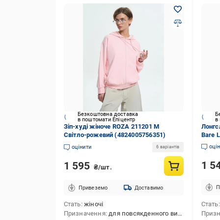
Безкоштовна доставка
Б
в поштомати Епіцентр
в
Зіп-худі жіноче ROZA 211201 M
Лонгсл
Світло-рожевий (4824005756351)
Bare L
raspb
оці
оцінити
6 варіантів
1 5
1 595
₴/шт.
П
Привеземо
Доставимо
Стать
жіночі
Стать
Призначення
для повсякденного використання
Приз