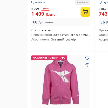
оцінити
оці
6 варіантів
2 299
1 859
-
890
₴
1 409
74
₴/шт.
Доставимо
Д
Стать
жіночі
Приз
Призначення
для активного відпочинку,для лижного спорту,для сноубордингу,для зимових видів спорту
Стать
Асортимент
Останній розмір
Асорт