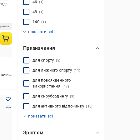
46
(1)
игода
48
(1)
140
(1)
ріантів
152
176
2XS
XS
S
M
L
XL
2XL
(5)
(5)
(6)
(1)
(8)
(1)
(1)
(1)
(4)
показати всі
Призначення
для спорту
(5)
для лижного спорту
(11)
чинку
для повсякденного
використання
(17)
для сноубордингу
(9)
для активного відпочинку
(16)
для бігу
для зимових видів спорту
для тренування
для фітнесу
(3)
(9)
(9)
(9)
показати всі
Зріст см