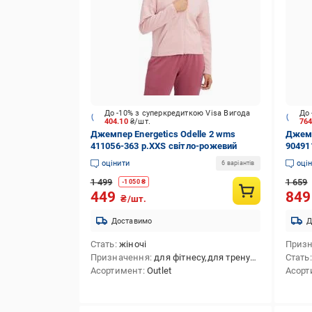
До -10% з суперкредиткою Visa Вигода
До 
404.10
₴/шт.
76
Джемпер Energetics Odelle 2 wms
Джемп
411056-363 р.XXS світло-рожевий
90491
оцінити
оці
6 варіантів
1 499
1 659
-
1 050
₴
449
84
₴/шт.
Доставимо
Д
Стать
жіночі
Приз
Призначення
для фітнесу,для тренування
Стать
Асортимент
Outlet
Асорт