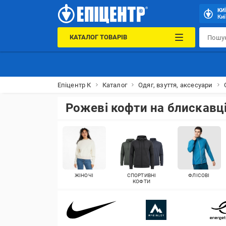
КИ
Киї
КАТАЛОГ ТОВАРІВ
Епіцентр К
Каталог
Одяг, взуття, аксесуари
Рожеві кофти на блискавц
ЖІНОЧІ
СПОРТИВНІ
ФЛІСОВІ
КОФТИ