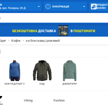
ЇВ
ЕПІЦЕНТ
ІНФОРМАЦІЯ
в, вул. Полярна, 20-Д
БІЗНЕС
Одяг
Кофти
на блискавці рожевий
і
КОФТИ ДЛЯ БІГУ
ХУДІ
ДЖЕМПЕРИ
Viking
Fashion