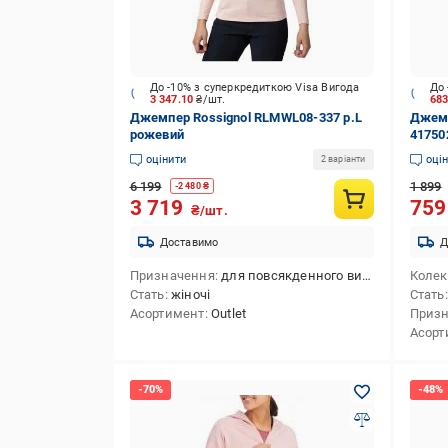
До -10% з суперкредиткою Visa Вигода
До 
3 347.10
₴/шт.
68
Джемпер Rossignol RLMWL08-337 р.L
Джемп
рожевий
41750
оцінити
оці
2 варіанти
6 199
1 899
-
2 480
₴
3 719
75
₴/шт.
Доставимо
Д
Призначення
для повсякденного використання,для лижного спорту
Колек
Стать
жіночі
Стать
Асортимент
Outlet
Приз
Асорт