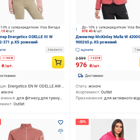
-10% з суперкредиткою Visa Вигода
До -10% з суперкредиткою Visa В
3.10
₴/шт.
878.40
₴/шт.
ер Energetics ODELLE III W
Джемпер McKinley Malla W 42000
2-371 р.XS рожевий
900265 р.XS рожевий
нити
оцінити
4 варіанти
7 ва
2 599
-
1 140
₴
-
1 623
₴
9
976
₴/шт.
₴/шт.
оставимо
Доставимо
ція
Energetics EN W ODELLE AW23
Стать
жіночі
жіночі
Асортимент
Outlet
начення
для фітнесу,для тренування
Призначення
для активного відпочинку,для лижного спорту,для сноубордингу,для зим
имент
Outlet