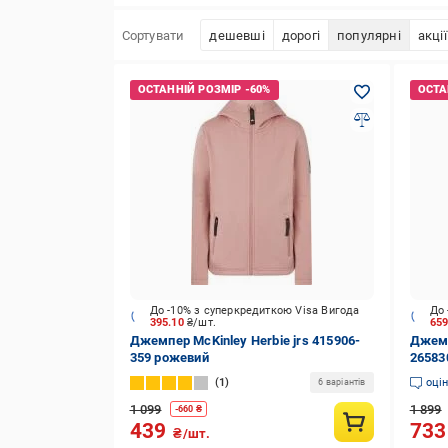
Сортувати
дешевші
дорогі
популярні
акції
До -10% з суперкредиткою Visa Вигода
До 
395.10
₴/шт.
65
Джемпер McKinley Herbie jrs 415906-
Джемп
359 рожевий
26583
1
оці
6 варіантів
1 099
1 899
-
660
₴
439
73
₴/шт.