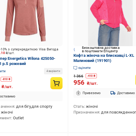
Безкоштовна доставка
-10% з суперкредиткою Visa Вигода
в поштомати Епіцентр
4.10
₴/шт.
Кофта жіноча на блискавці L-XL
ер Energetics Wilona 425050-
Малиновий (191901)
1 р.S рожевий
оцінити
нити
4 варіанти
1 366
-
410
₴
-
810
₴
956
₴/шт.
9
₴/шт.
Привеземо
Доставимо
оставимо
начення
для бігу,для спорту
Стать
жіночі
жіночі
Призначення
для повсякденного викори
имент
Outlet