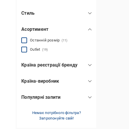
Стиль
повсякденний
(18)
Асортимент
спортивний
(20)
Останній розмір
(11)
Outlet
(19)
Країна реєстрації бренду
Україна
(5)
Країна-виробник
Швейцарія
(16)
Китай
(30)
Популярні запити
Україна
(7)
базові
(5)
в рубчик
Немає потрібного фільтра?
(1)
Запропонуйте свій!