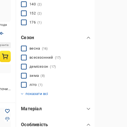
140
(2)
152
(2)
176
(1)
игода
0-
Сезон
ріантів
весна
(16)
всесезонний
(17)
демісезон
(17)
зима
(8)
літо
(1)
ових видів спорту
осінь
(17)
показати всі
Матеріал
бавовна
(7)
Особливість
еластан
(12)