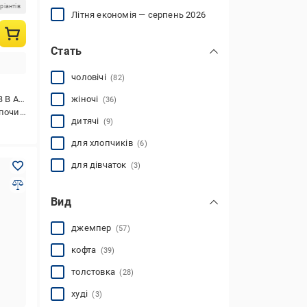
ріантів
Літня економія — серпень 2026
Стать
чоловічі
(82)
W2122
жіночі
(36)
ових видів спорту
дитячі
(9)
для хлопчиків
(6)
для дівчаток
(3)
Вид
джемпер
(57)
кофта
(39)
толстовка
(28)
худі
(3)