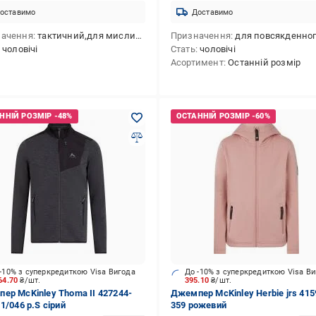
оставимо
Доставимо
начення
тактичний,для мисливства
Призначення
для повсякденного викори
чоловічі
Стать
чоловічі
Асортимент
Останній розмір
-10% з суперкредиткою Visa Вигода
До -10% з суперкредиткою Visa В
64.70
₴/шт.
395.10
₴/шт.
ер McKinley Thoma II 427244-
Джемпер McKinley Herbie jrs 415
1/046 р.S сірий
359 рожевий