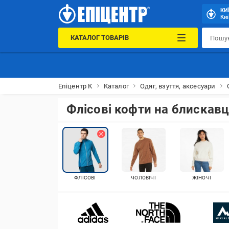
КИ
Киї
КАТАЛОГ ТОВАРІВ
Епіцентр К
Каталог
Одяг, взуття, аксесуари
Флісові кофти на блискавц
ФЛІСОВІ
ЧОЛОВІЧІ
ЖІНОЧІ