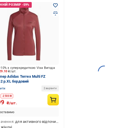
-10% з суперкредиткою Visa Вигода
29.10
₴/шт.
ер Adidas Terrex Multi FZ
2 р.XL бордовий
нити
2 варіанти
-
2 500
₴
99
₴/шт.
оставимо
начення
для активного відпочинку,для повсякденного використання
жіночі