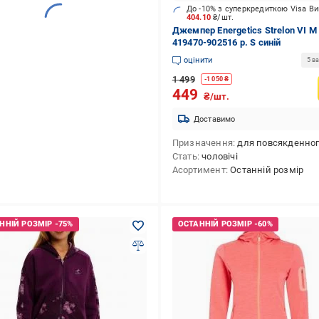
До -10% з суперкредиткою Visa В
404.10
₴/шт.
Джемпер Energetics Strelon VI M
419470-902516 р. S синій
оцінити
5 ва
1 499
-
1 050
₴
449
₴/шт.
Доставимо
Призначення
для повсякденного викори
Стать
чоловічі
Асортимент
Останній розмір