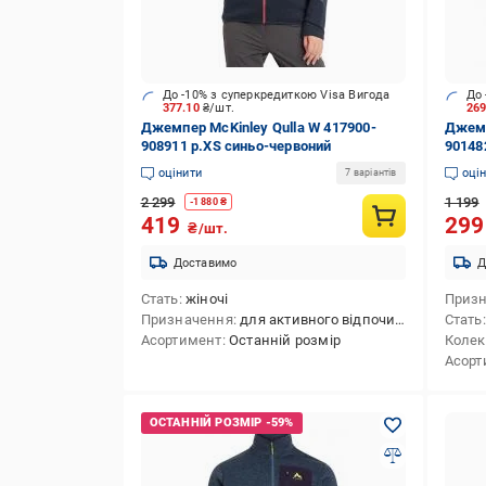
До -10% з суперкредиткою Visa Вигода
До 
377.10
₴/шт.
26
Джемпер McKinley Qulla W 417900-
Джемп
908911 р.XS синьо-червоний
90148
оцінити
оці
7 варіантів
2 299
1 199
-
1 880
₴
419
29
₴/шт.
Доставимо
Д
Стать
жіночі
Приз
Призначення
для активного відпочинку,для лижного спорту,для сноубордингу,для зимових видів спорту
Стать
Асортимент
Останній розмір
Колек
Асорт