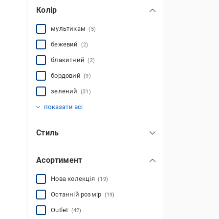
Колір
мультикам
(5)
бежевий
(2)
блакитний
(2)
бордовий
(9)
зелений
(31)
олива
рожевий
синій
сірий
фіолетовий
червоний
чорний
(9)
(21)
(9)
(30)
(8)
(1)
(1)
показати всі
Стиль
повсякденний
(63)
Асортимент
спортивний
(51)
Нова колекція
(19)
Останній розмір
(19)
Outlet
(42)