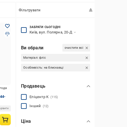
Фільтрувати
ЗАБРАТИ СЬОГОДНІ
Київ, вул. Полярна, 20-Д
Ви обрали
очистити всі
Матеріал:
фліс
Особливість:
на блискавці
Продавець
игода
44-
Епіцентр К
(115)
Інший
(12)
аріанти
Ціна