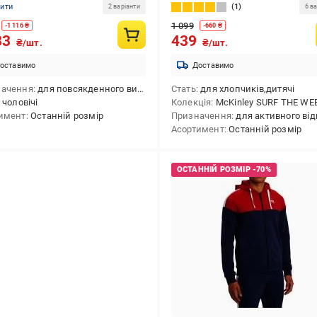
нити
1
2 варіанти
6 ва
1 099
-
1 116
₴
-
660
₴
83
439
₴/шт.
₴/шт.
оставимо
Доставимо
начення
для повсякденного використання
Стать
для хлопчиків,дитячі
чоловічі
Колекція
McKinley SURF THE WEB B A
имент
Останній розмір
Призначення
для активного відпочинку,для лижного спорту,для сноубордингу,для зим
Асортимент
Останній розмір