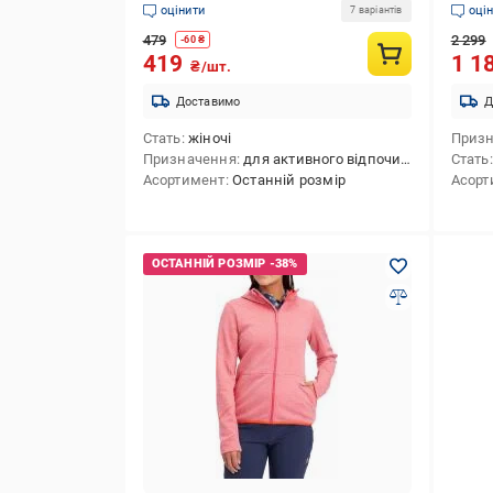
оцінити
оці
7 варіантів
479
2 299
-
60
₴
419
1 1
₴/шт.
Доставимо
Д
Стать
жіночі
Приз
Призначення
для активного відпочинку,для лижного спорту,для сноубордингу,для зимових видів спорту
Стать
Асортимент
Останній розмір
Асорт