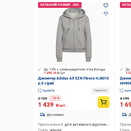
До -10% з суперкредиткою Visa Вигода
До 
1 295.10
₴/шт.
1 5
Джемпер Adidas All SZN Fleece HJ8010
Джемп
р.S сірий
HH904
оцінити
оці
3 варіанти
2 159
4 199
-
720
₴
1 439
1 6
₴/шт.
Доставимо
Д
Призначення
для активного відпочинку,для повсякденного використання
Приз
Стать
жіночі
Стать