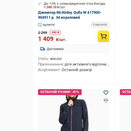
До -10% з суперкредиткою Visa Вигода
1 268.10
₴/шт.
Джемпер McKinley Qulla W 417900-
904911 р. 34 кораловий
оцінити
6 варіантів
2 299
-
890
₴
1 409
₴/шт.
Доставимо
Стать
жіночі
Призначення
для активного відпочинку,для лижного спорту,для сноубордингу,для зимових видів спорту
Асортимент
Останній розмір