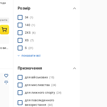
игода
Розмір
34
(1)
ріантів
140
(1)
2XS
(6)
XS
(7)
стання
S
(21)
M
L
XL
2XL
3XL
(18)
(20)
(20)
(24)
(1)
показати всі
Призначення
для військових
(15)
для мисливства
(24)
для лижного спорту
(24)
для повсякденного
використання
(64)