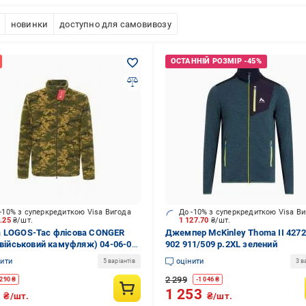
новинки
доступно для самовивозу
-10% з суперкредиткою Visa Вигода
До -10% з суперкредиткою Visa В
1.25
₴/шт.
1 127.70
₴/шт.
 LOGOS-Tac флісова CONGER
Джемпер McKinley Thoma II 4272
 (військовий камуфляж) 04-06-00-
902 911/509 р.2XL зелений
р.XXL піксель
нити
оцінити
5 варіантів
3 в
2 299
290
₴
-
1 046
₴
5
1 253
₴/шт.
₴/шт.