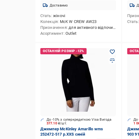
Доставимо
Д
Стать
жіночі
Приз
Колекція
McK W CREW AW23
Стать
Призначення
для активного відпочинку
Асортимент
Outlet
До -10% з суперкредиткою Visa Вигода
До 
377.10
₴/шт.
1 0
Джемпер McKinley Amarillo wms
Джемп
252472-517 р.XXS синій
903 91