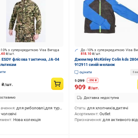
-10% з суперкредиткою Visa Вигода
До -10% з суперкредиткою Visa В
8.40
₴/шт.
818.10
₴/шт.
 ESDY флісова тактична, JA-04
Джемпер McKinley Colin kds 280
ультикам
912911 синій меланж
нити
оцінити
6 ва
1 299
-
390
₴
2
₴/шт.
909
₴/шт.
оставимо
Доставка недоступна
начення
для риболовлі,для туризму,тактичний,для мисливства,для військових
Стать
для хлопчиків,дитячі
чоловічі
Асортимент
Outlet
имент
Нова колекція
Призначення
для активного відпочинку,для лижного спорту,для сноубордингу,для зим