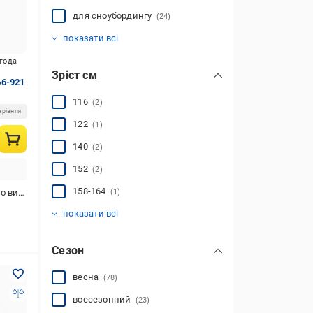
для сноубордингу
(24)
для активного відпочинку
для зимових видів спорту
для риболовлі
для туризму
тактичний
(30)
(10)
(30)
(27)
(89)
показати всі
игода
Зріст см
6-921
116
(2)
аріанти
122
(1)
140
(2)
152
(2)
158-164
стання
(1)
167-169
170-171
176-178
185-188
92
98
178-180
(1)
(1)
(1)
(1)
(1)
(1)
(1)
показати всі
Сезон
весна
(78)
всесезонний
(23)