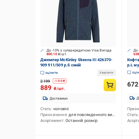
До -10% з суперкредиткою Visa Вигода
До 
800.10
₴/шт.
63
Джемпер McKinley Skeena III 426370-
Кофта
909 911/509 р.S синій
р.L м
оці
оцінити
4 варіанти
2 199
-
1 310
₴
67
889
₴/шт.
Д
Доставимо
Стать
чоловічі
Приз
Призначення
для повсякденного використання
Стать
Асортимент
Останній розмір
Асорт