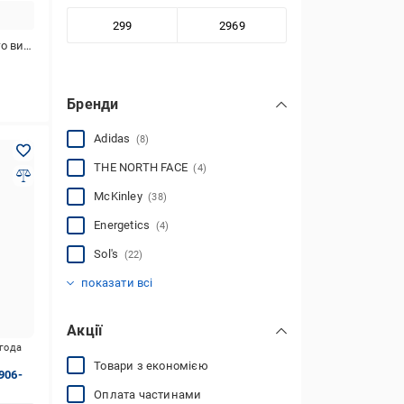
стання
Бренди
Adidas
(8)
THE NORTH FACE
(4)
McKinley
(38)
Energetics
(4)
Sol's
(22)
LOGOS-Tac
Інше
ESDY
Expert
Single Sword
Інтерскай
North
Orbis
Pobedov
Stedman
(3)
(1)
(2)
(1)
(7)
(6)
(3)
(5)
(17)
(6)
показати всі
Акції
игода
Товари з економією
906-
Оплата частинами