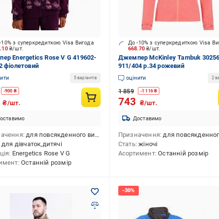
-10% з суперкредиткою Visa Вигода
До -10% з суперкредиткою Visa В
9.10
₴/шт.
668.70
₴/шт.
ер Energetics Rose V G 419602-
Джемпер McKinley Tambuk 30256
2 фіолетовий
911/404 р.34 рожевий
нити
оцінити
5 варіантів
2 в
1 859
-
900
₴
-
1 116
₴
9
743
₴/шт.
₴/шт.
оставимо
Доставимо
начення
для повсякденного використання
Призначення
для повсякденного викори
для дівчаток,дитячі
Стать
жіночі
ція
Energetics Rose V G
Асортимент
Останній розмір
имент
Останній розмір