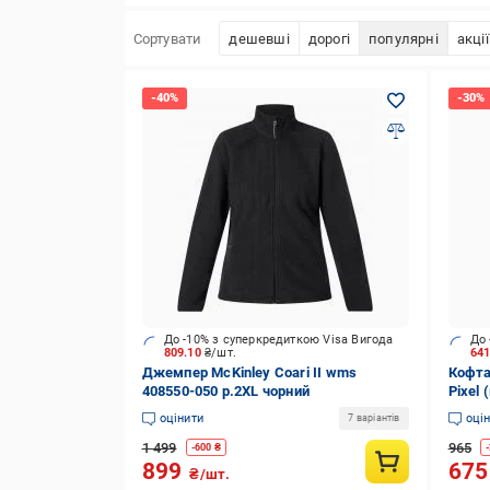
Сортувати
дешевші
дорогі
популярні
акції
До -10% з суперкредиткою Visa Вигода
До 
809.10
₴/шт.
64
Джемпер McKinley Coari II wms
Кофта
408550-050 р.2XL чорний
Pixel
0062 
оцінити
оці
7 варіантів
1 499
965
-
600
₴
-
899
67
₴/шт.