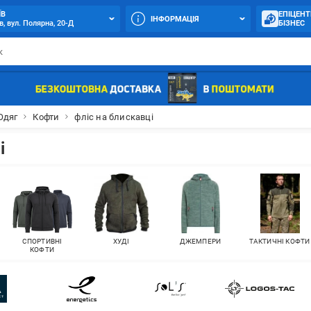
ЇВ
ЕПІЦЕНТ
ІНФОРМАЦІЯ
в, вул. Полярна, 20-Д
БІЗНЕС
Одяг
Кофти
фліс на блискавці
і
СПОРТИВНІ
ХУДІ
ДЖЕМПЕРИ
ТАКТИЧНІ КОФТИ
КОФТИ