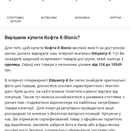
СПОРТИВНІ
ФУТБОЛКИ
КРОСІВКИ
КУРТКИ
ШТАНИ
Вирішили купити Кофти X-Bionic?
Для того, щоб купити
Кофти X-Bionic
високої якості за доступною
ціною, досить відвідати наш інтернет-магазин
Епіцентр К
. Тут Ви
знайдете широкий асортимент товарів цієї групи, який налічує
1
одиниць
. Серед них товари з низькими цінами
від 124 до 10549
грн.
В інтернет-гіпермаркеті
Епіцентр К
Ви легко знайдете оригінальні
фото цих товарів, дізнаєтеся основні характеристики і технічні
дані. Крім цього, на сайті можна почитати корисні відгуки від
покупців. Також тут можна ознайомитися з цікавими статтями з
різних тем і подивитися відеоогляди на найбільш затребувані
товари категорії
. Для покупця регулярно проводяться акції,
розпродажі та знижки з безліччю вигідних позицій. Купуючи у
нас, Ви отримаєте сертифікований товар з офіційною гарантією
від виробника, зможете забрати його в Києві або в будь-якому
іншому місті України, попередньо оформивши доставку або