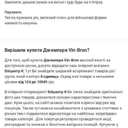
Замінити дешеві замки на якісні і худі буде на п'ятірку
Переваги:
Тепла приємна річ, великий плюс для військової форми
наявність кишень
Недоліки:
Низька якість замків на кишенях
Вирішили купити Джемпери Vin-Bron?
Для того, щоб купити
Джемпери Vin-Bron
високої якості за
доступною ціною, досить відвідати наш інтернет-магазин
Епіцентр К
. Тут Ви знайдете широкий асортимент товарів цієї
групи, який налічує
8 одиниць
. Серед них товари з низькими
цінами
від 124 до 10549
грн.
В інтернет-гіпермаркеті
Епіцентр К
Ви легко знайдете оригінальні
фото цих товарів, дізнаєтеся основні характеристики і технічні
дані. Крім цього, на сайті можна почитати корисні відгуки від
покупців. Також тут можна ознайомитися з цікавими статтями з
різних тем і подивитися відеоогляди на найбільш затребувані
товари категорії
. Для покупця регулярно проводяться акції,
розпродажі та знижки з безліччю вигідних позицій. Купуючи у