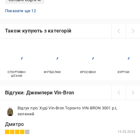
Худі без капюшона
Коричневі гольфи
Світшоти New Balance
Джемпери жіночі оверсайз
Худі жіночі
Світшоти Adidas чоловічі
Кофти з коміром жіночі
Червоні гольфи
Довгі худі
Чоловічі світшоти Puma
Худі Tommy Hilfiger
Кардигани жіночі в'язані
Показати ще 12
Також купують з категорій
СПОРТИВНІ
ФУТБОЛКИ
КРОСІВКИ
КУРТКИ
ШТАНИ
Відгуки: Джемпери Vin-Bron
Відгук про: Худі Vin-Bron Торонто VIN-BRON 3001 р.L
зелений
Дмитро
14.03.2024