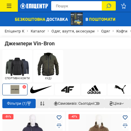
Епіцентр К
Каталог
Одяг, взуття, аксесуари
Одяг
Кофти
Джемпери Vin-Bron
СПОРТИВНІ КОФТИ
ХУДІ
Фільтри (1)
Самовивіз:
Сьогодні
Ціна