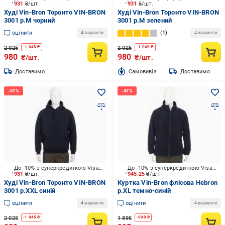
931
₴/шт.
931
₴/шт.
Худі Vin-Bron Торонто VIN-BRON
Худі Vin-Bron Торонто VIN-BRON
3001 р.M чорний
3001 р.M зелений
оцінити
1
4 варіанти
4 варіанти
2 025
2 025
-
1 045
₴
-
1 045
₴
980
980
₴/шт.
₴/шт.
Доставимо
Cамовивіз
Доставимо
До -10% з суперкредиткою Visa Вигода
До -10% з суперкредиткою Visa Вигода
931
₴/шт.
945.25
₴/шт.
Худі Vin-Bron Торонто VIN-BRON
Куртка Vin-Bron флісова Hebron
3001 р.XXL синій
р.XL темно-синій
оцінити
оцінити
4 варіанти
4 варіанти
2 025
1 895
-
1 045
₴
-
900
₴