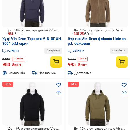
До -10% з суперкредиткою Visa Вигода
До -10% з суперкредиткою Visa Вигода
931
₴/шт.
945.25
₴/шт.
Худі Vin-Bron Торонто VIN-BRON
Куртка Vin-Bron флісова Hebron
3001 р.M сірий
р.L бежевий
оцінити
оцінити
4 варіанти
4 варіанти
2 025
1 895
-
1 045
₴
-
900
₴
980
995
₴/шт.
₴/шт.
Cамовивіз
Доставимо
Доставимо
До -10% з суперкредиткою Visa Вигода
До -10% з суперкредиткою Visa Вигода