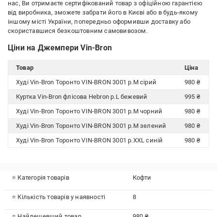
нас, Ви отримаєте сертифікований товар з офіційною гарантією
від виробника, зможете забрати його в Києві або в будь-якому
іншому місті України, попередньо оформивши доставку або
скориставшися безкоштовним самовивозом.
Ціни на Джемпери Vin-Bron
Товар
Ціна
Худі Vin-Bron Торонто VIN-BRON 3001 р.M сірий
980 ₴
Куртка Vin-Bron флісова Hebron р.L бежевий
995 ₴
Худі Vin-Bron Торонто VIN-BRON 3001 р.M чорний
980 ₴
Худі Vin-Bron Торонто VIN-BRON 3001 р.M зелений
980 ₴
Худі Vin-Bron Торонто VIN-BRON 3001 р.XXL синій
980 ₴
⭐ Категорія товарів
Кофти
⭐ Кількість товарів у наявності
8
⭐ Найдешевший товар
980 ₴