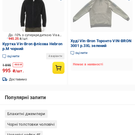
До -10% з суперкредиткою Visa Вигода
945.25
₴/шт.
Худі Vin-Bron Торонто VIN-BRON
Куртка Vin-Bron флісова Hebron
3001 р.3XL зелений
р.M чорний
оцінити
оцінити
4 варіанти
Немає в наявності
1 895
-
900
₴
995
₴/шт.
Доставимо
Популярні запити
Блакитні джемпери
Чорні толстовки чоловічі
Чоловічі кофти 4F