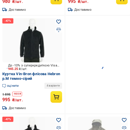
980
995
₴/шт.
₴/шт.
Доставимо
Доставимо
До -10% з суперкредиткою Visa Вигода
945.25
₴/шт.
Куртка Vin-Bron флісова Hebron
р.M темно-сірий
оцінити
4 варіанти
1 895
-
900
₴
995
₴/шт.
Доставимо