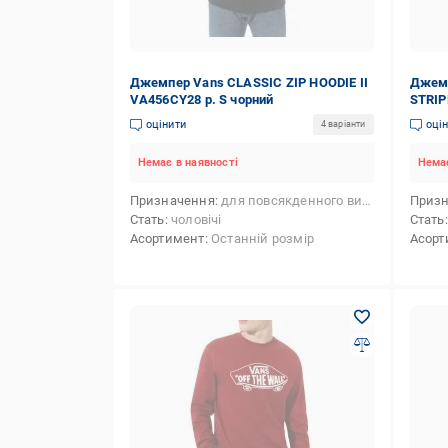
Джемпер Vans CLASSIC ZIP HOODIE II
Джемп
VA456CY28 р. S чорний
STRIP
темно
оцінити
оці
4 варіанти
Немає в наявності
Немає
Призначення
для повсякденного використання
Приз
Стать
чоловічі
Стать
Асортимент
Останній розмір
Асорт