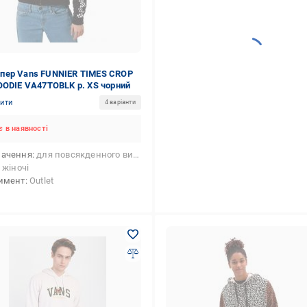
ер Vans FUNNIER TIMES CROP
OODIE VA47TOBLK р. XS чорний
нити
4 варіанти
 в наявності
начення
для повсякденного використання
жіночі
имент
Outlet