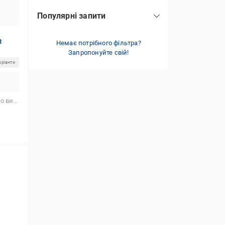
Популярні запити
Північна Македонія
(2)
plus size
(5)
Туреччина
(15)
R
брендові
Немає потрібного фільтра?
(1)
Запропонуйте свій!
аріанти
стання