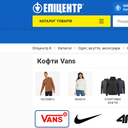
КИ
Киї
КАТАЛОГ ТОВАРІВ
Епіцентр К
Каталог
Одяг, взуття, аксесуари
Кофти Vans
ЧОЛОВІЧІ
ЖІНОЧІ
СПОРТИВНІ
КОФТИ