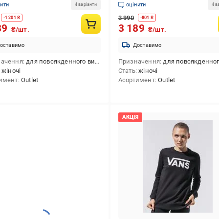
нити
оцінити
4 варіанти
4 в
3 990
-
1 201
₴
-
801
₴
89
3 189
₴/шт.
₴/шт.
оставимо
Доставимо
начення
для повсякденного використання
Призначення
для повсякденного викори
жіночі
Стать
жіночі
имент
Outlet
Асортимент
Outlet