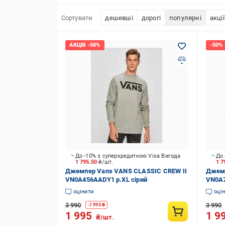
Сортувати
дешевші
дорогі
популярні
акції
До -10% з суперкредиткою Visa Вигода
До 
1 795.50
₴/шт.
1 7
Джемпер Vans VANS CLASSIC CREW II
Джем
VN0A456AADY1 р.XL сірий
VN0A7
оцінити
оці
3 990
3 990
-
1 995
₴
1 995
1 9
₴/шт.