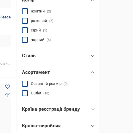
жовтий
(2)
Fleece
рожевий
(8)
сірий
(1)
чорний
(8)
Стиль
спортивний
(3)
стання
Асортимент
Останній розмір
(9)
Outlet
(10)
Країна реєстрації бренду
США
(19)
Країна-виробник
Болгарія
(1)