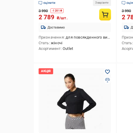
оцінити
оці
3 варіанти
3 990
3 990
-
1 201
₴
2 789
2 7
₴/шт.
Доставимо
Д
Призначення
для повсякденного використання
Приз
Стать
жіночі
Стать
Асортимент
Outlet
Асорт