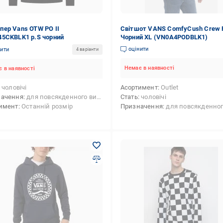
ер Vans OTW PO II
Світшот VANS ComfyCush Crew 
5CKBLK1 р.S чорний
Чорний XL (VN0A4PODBLK1)
оцінити
нити
4 варіанти
Немає в наявності
 в наявності
чоловічі
Асортимент
Outlet
начення
для повсякденного використання
Стать
чоловічі
имент
Останній розмір
Призначення
для повсякденного викори