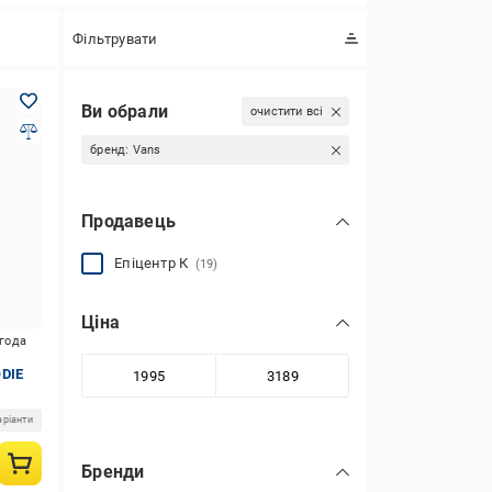
Фільтрувати
Ви обрали
очистити всі
бренд:
Vans
Продавець
Епіцентр К
(19)
Ціна
игода
DIE
аріанти
Бренди