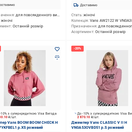
оставимо
Доставимо
начення
для повсякденного використання
Стать
жіночі
жіночі
Колекція
Vans AW2122 W VN0A3NG7
имент
Останній розмір
Призначення
для повсякденного викори
Асортимент
Останній розмір
-10% з суперкредиткою Visa Вигода
До -10% з суперкредиткою Visa В
10.10
₴/шт.
2 870.10
₴/шт.
пер Vans BOOM BOOM CHECK H
Джемпер Vans CLASSIC V II H
YKFBEL1 р.XS рожевий
VN0A53OVBD51 р.S рожевий