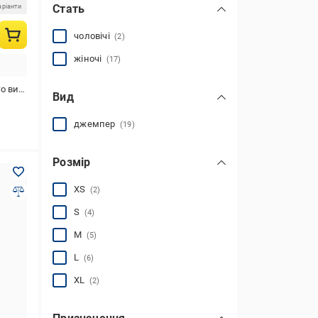
Стать
аріанти
чоловічі
(2)
жіночі
(17)
стання
Вид
джемпер
(19)
Розмір
XS
(2)
S
(4)
M
(5)
L
(6)
XL
(2)