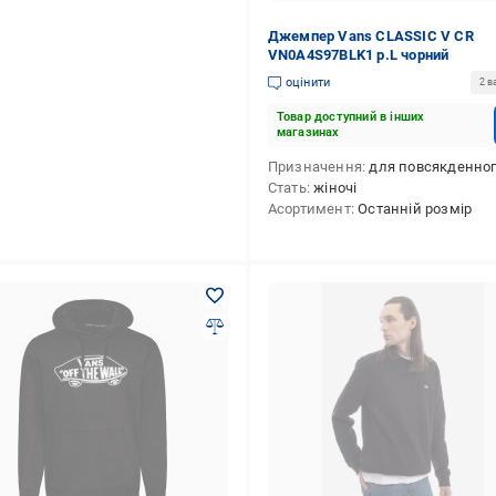
Джемпер Vans CLASSIC V CR
VN0A4S97BLK1 р.L чорний
оцінити
2 в
Товар доступний в інших
магазинах
Призначення
для повсякденного викори
Стать
жіночі
Асортимент
Останній розмір