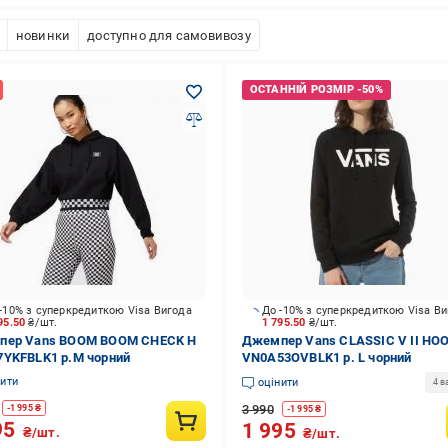
новинки
доступно для самовивозу
-10% з суперкредиткою Visa Вигода
До -10% з суперкредиткою Visa В
95.50
₴/шт.
1 795.50
₴/шт.
пер Vans BOOM BOOM CHECK H
Джемпер Vans CLASSIC V II HOO
YKFBLK1 р.M чорний
VN0A53OVBLK1 р. L чорний
нити
оцінити
4 в
3 990
-
1 995
₴
-
1 995
₴
95
1 995
₴/шт.
₴/шт.