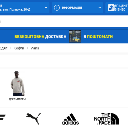
ЇВ
ЕПІЦЕНТ
ІНФОРМАЦІЯ
в, вул. Полярна, 20-Д
БІЗНЕС
Одяг
Кофти
Vans
ДЖЕМПЕРИ