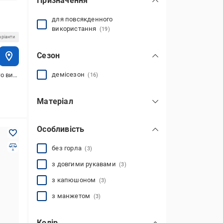
Призначення
для повсякденного
використання
(19)
аріанти
Сезон
демісезон
стання
(16)
Матеріал
бавовна
(18)
Особливість
поліестер
(7)
без горла
(3)
з довгими рукавами
(3)
з капюшоном
(3)
з манжетом
(3)
Колір