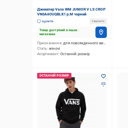
Джемпер Vans WM JUNIOR V LS CROP
VN0A4OUQBLK1 р.M чорний
оцінити
2 варіанти
Товар доступний в інших
магазинах
Призначення
для повсякденного використання
Стать
жіночі
Асортимент
Останній розмір