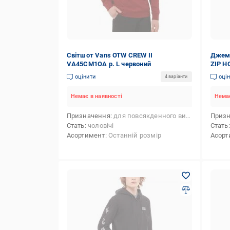
Світшот Vans OTW CREW II
Джемп
VA45CM1OA р. L червоний
ZIP H
оцінити
оці
4 варіанти
Немає в наявності
Немає
Призначення
для повсякденного використання
Приз
Стать
чоловічі
Стать
Асортимент
Останній розмір
Асорт