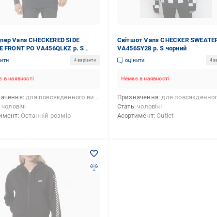
ер Vans CHECKERED SIDE
Світшот Vans CHECKER SWEATE
E FRONT PO VA456QLKZ р. S
VA456SY28 р. S чорний
-синій
нити
оцінити
4 варіанти
4 в
 в наявності
Немає в наявності
начення
для повсякденного використання
Призначення
для повсякденного викори
чоловічі
Стать
чоловічі
имент
Останній розмір
Асортимент
Outlet