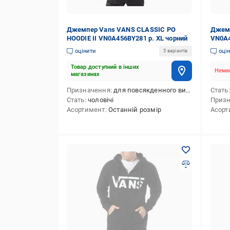
Джемпер Vans VANS CLASSIC PO
Джемп
HOODIE II VN0A456BY281 р. XL чорний
VN0A4
оцінити
оці
5 варіантів
Товар доступний в інших
Немає
магазинах
Призначення
для повсякденного використання
Стать
Стать
чоловічі
Приз
Асортимент
Останній розмір
Асорт