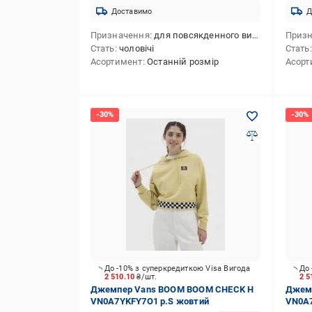
Доставимо
Д
Призначення
для повсякденного використання
Приз
Стать
чоловічі
Стать
Асортимент
Останній розмір
Асорт
До -10% з суперкредиткою Visa Вигода
До 
2 510.10
₴/шт.
2 5
Джемпер Vans BOOM BOOM CHECK H
Джем
VN0A7YKFY7O1 р.S жовтий
VN0A7