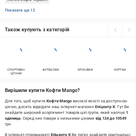
Светри оверсайз
Чоловічі спортивні кофти
Бежеві світшоти
Сірі кофти на блискавці
Кофти Puma жіночі
Толстовки жіночі на флісі
Світшоти жіночі Nike
Чоловічі світшоти на флісі
Толстовки жіночі
Худі жіночі оверсайз
Рожеві толстовки
Жіночі светри під горло
Показати ще 12
Також купують з категорій
СПОРТИВНІ
ФУТБОЛКИ
КРОСІВКИ
КУРТКИ
ШТАНИ
Вирішили купити Кофти Mango?
Для того, щоб купити
Кофти Mango
високої якості за доступною
ціною, досить відвідати наш інтернет-магазин
Епіцентр К
. Тут Ви
знайдете широкий асортимент товарів цієї групи, який налічує
1
одиниць
. Серед них товари з низькими цінами
від 124 до 10549
грн.
В інтернет-гіпермаркеті
Епіцентр К
Ви легко знайдете оригінальні