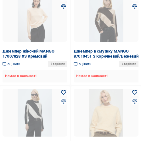
Джемпер жіночий MANGO
Джемпер в смужку MANGO
17007828 XS Кремовий
87010451 S Коричневий/Бежевий
оцінити
оцінити
3 варіанти
4 варіанти
Немає в наявності
Немає в наявності