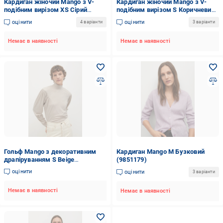
Кардиган жіночий Mango з V-
Кардиган жіночий Mango з V-
подібним вирізом XS Сірий
подібним вирізом S Коричневий
(IO346)
(IO345S)
оцінити
оцінити
4 варіанти
3 варіанти
Немає в наявності
Немає в наявності
Гольф Mango з декоративним
Кардиган Mango M Бузковий
драпіруванням S Beige
(9851179)
(11014676)
оцінити
оцінити
3 варіанти
Немає в наявності
Немає в наявності