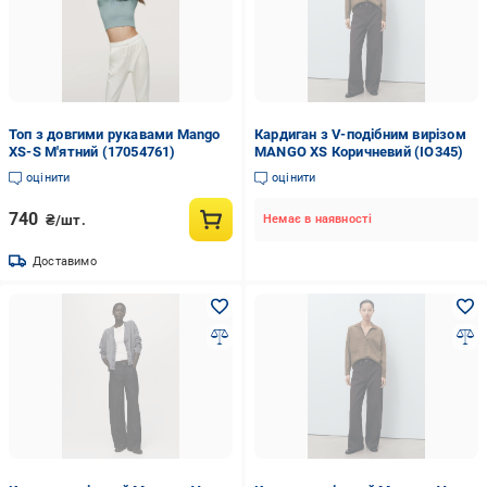
Топ з довгими рукавами Mango
Кардиган з V-подібним вирізом
XS-S М'ятний (17054761)
MANGO XS Коричневий (IO345)
оцінити
оцінити
740
₴/шт.
Немає в наявності
Доставимо