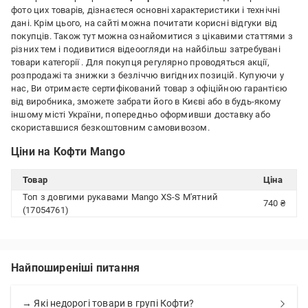
фото цих товарів, дізнаєтеся основні характеристики і технічні
дані. Крім цього, на сайті можна почитати корисні відгуки від
покупців. Також тут можна ознайомитися з цікавими статтями з
різних тем і подивитися відеоогляди на найбільш затребувані
товари категорії
. Для покупця регулярно проводяться акції,
розпродажі та знижки з безліччю вигідних позицій. Купуючи у
нас, Ви отримаєте сертифікований товар з офіційною гарантією
від виробника, зможете забрати його в Києві або в будь-якому
іншому місті України, попередньо оформивши доставку або
скориставшися безкоштовним самовивозом.
Ціни на Кофти Mango
Товар
Ціна
Топ з довгими рукавами Mango XS-S М'ятний
740 ₴
(17054761)
Найпоширеніші питання
→ Які недорогі товари в групі Кофти?