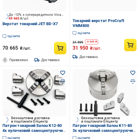
До -10% з суперкредиткою Visa Вигода
69 665
₴/шт.
Токарний верстат ProCraft
Верстат токарний JET BD-X7
VMM800
оцінити
оцінити
34 999
-
3 049
₴
70 665
31 950
₴/шт.
₴/шт.
Доставимо
Привеземо
Доставимо
Безкоштовна доставка
Безкоштовна доставка
в поштомати Епіцентр
в поштомати Епіцентр
Патрон токарний Sanou K12-80
Патрон токарний Sanou K11-80
4х кулачковий самоцентруючий
3х кулачковий самоцентруючий
(17710842)
(17710789)
оцінити
оцінити