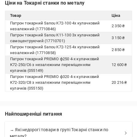
Ціни на Токарні станки по металу
Товар
Ціна
Патрон токарний Sanou K72-100 4х кулачковий
2 350 ₴
незалежний (17710846)
Патрон токарний Sanou K11-130 3х кулачковий
3 150 ₴
самоцентруючий (17710701)
Патрон токарний Sanou K72-125 4х кулачковий
2 850 ₴
незалежний (17710858)
Патрон токарний PREMIO ф250 4-х кулачковий
К72-250/С6 з незалежним переміщенням
12 600 ₴
кулачків (055149)
Патрон токарний PREMIO ф320 4-х кулачковий
К72-320/С8 з незалежним переміщенням
20 216 ₴
кулачків (055150)
Найпоширеніші питання
→ Які недорогі товари в групі Токарні станки по
металу?