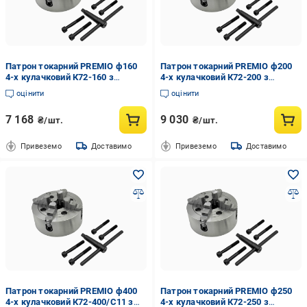
Патрон токарний PREMIO ф160
Патрон токарний PREMIO ф200
4-х кулачковий К72-160 з
4-х кулачковий К72-200 з
незалежним переміщенням
незалежним переміщенням
оцінити
оцінити
кулачків (055144)
кулачків (055145)
7 168
9 030
₴/шт.
₴/шт.
Привеземо
Доставимо
Привеземо
Доставимо
Патрон токарний PREMIO ф400
Патрон токарний PREMIO ф250
4-х кулачковий К72-400/С11 з
4-х кулачковий К72-250 з