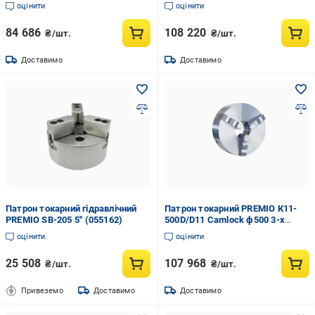
500D)
500D/С11)
оцінити
оцінити
84 686
108 220
₴/шт.
₴/шт.
Доставимо
Доставимо
Патрон токарний гідравлічний
Патрон токарний PREMIO К11-
PREMIO SB-205 5'' (055162)
500D/D11 Camlock ф500 3-х
кулачковий (34553386)
оцінити
оцінити
25 508
107 968
₴/шт.
₴/шт.
Привеземо
Доставимо
Доставимо