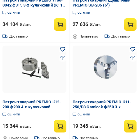
Патрон токарний PREMIO 7100-
Патрон токарний гідравлічний
0042 ф315 3-х кулачковий (К11-
PREMIO SB-206 (6'')
315С/С8)
оцінити
оцінити
34 104
27 636
₴/шт.
₴/шт.
Доставимо
Привеземо
Доставимо
Патрон токарний PREMIO К12-
Патрон токарний PREMIO К11-
200 ф200 4-х кулачковий
250/D8 Camlock ф250 3-х
(34581630)
кулачковий (34553390)
оцінити
оцінити
15 344
19 348
₴/шт.
₴/шт.
Привеземо
Доставимо
Доставимо