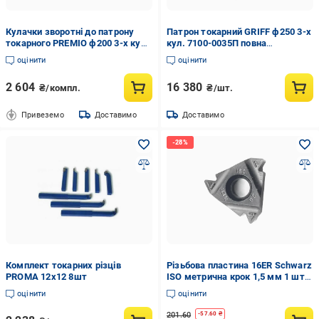
Кулачки зворотні до патрону
Патрон токарний GRIFF ф250 3-х
токарного PREMIO ф200 3-х кул.
кул. 7100-0035П повна
крок 8 мм ширина 22 мм паз 10
комплектація (021052)
оцінити
оцінити
мм (048371)
2 604
16 380
₴/компл.
₴/шт.
Привеземо
Доставимо
Доставимо
Комплект токарних різців
Pізьбова пластина 16ER Schwarz
PROMA 12х12 8шт
ISO метрична крок 1,5 мм 1 шт.
(3ERCB1.5ISO TIALN)
оцінити
оцінити
201.60
-
57.60
₴