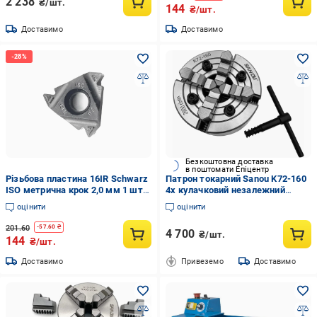
2 238
₴/шт.
144
₴/шт.
Доставимо
Доставимо
Безкоштовна доставка
в поштомати Епіцентр
Pізьбова пластина 16IR Schwarz
Патрон токарний Sanou K72-160
ISO метрична крок 2,0 мм 1 шт.
4х кулачковий незалежний
(3IRCB2.0ISO TIALN)
(17710862)
оцінити
оцінити
201.60
-
57.60
₴
4 700
₴/шт.
144
₴/шт.
Доставимо
Привеземо
Доставимо