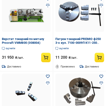
Верстат токарний по металу
Патрон токарний PREMIO ф250
Procraft VMM800 (008004)
3-х кул. 7100-0009П К11-250
повна комплектація (048350)
оцінити
оцінити
31 950
11 200
₴/шт.
₴/шт.
Доставимо
Привеземо
Доставимо