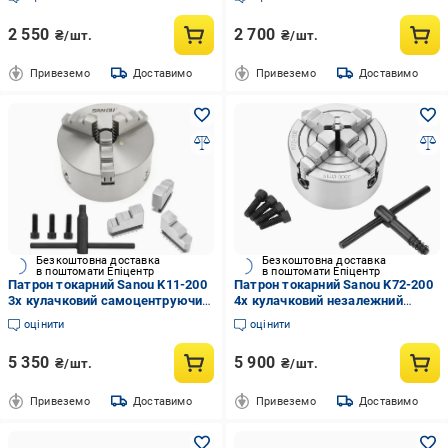
2 550
2 700
₴/шт.
₴/шт.
Привеземо
Доставимо
Привеземо
Доставимо
Безкоштовна доставка
Безкоштовна доставка
в поштомати Епіцентр
в поштомати Епіцентр
Патрон токарний Sanou K11-200
Патрон токарний Sanou K72-200
3х кулачковий самоцентруючий
4х кулачковий незалежний
(17710774)
(17710869)
оцінити
оцінити
5 350
5 900
₴/шт.
₴/шт.
Привеземо
Доставимо
Привеземо
Доставимо