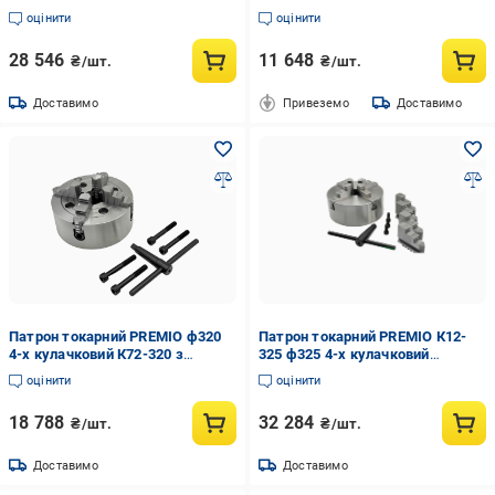
незалежним переміщенням
незалежним переміщенням
оцінити
оцінити
кулачків (055151)
кулачків (055146)
28 546
11 648
₴/шт.
₴/шт.
Доставимо
Привеземо
Доставимо
Патрон токарний PREMIO ф320
Патрон токарний PREMIO К12-
4-х кулачковий К72-320 з
325 ф325 4-х кулачковий
незалежним переміщенням
(34581631)
оцінити
оцінити
кулачків (055147)
18 788
32 284
₴/шт.
₴/шт.
Доставимо
Доставимо