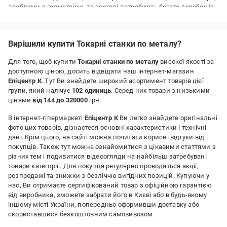
проблеми з геометрією, та взагалі потребують багато доробок із
коробки, щоб почати працювати. Був дуже здивований, що у
цього перелічених косяків немає. Все що я робив з ним - розібрав
його, вимив кожну деталь у керосині, та зібрав. Верстат дає гарну
Вирішили купити Токарні станки по металу?
оброблювану поверхню. Задоволений :)
Для того, щоб купити
Токарні станки по металу
високої якості за
Переваги:
доступною ціною, досить відвідати наш інтернет-магазин
Рівний, жорсткий, добре зроблені ластохвости, відсутність
Епіцентр К
. Тут Ви знайдете широкий асортимент товарів цієї
зазорів, із коробки - готовий до роботи після мийки. Дає гарну
групи, який налічує
102 одиниць
. Серед них товари з низькими
оброблювану поверхню.
цінами
від 144 до 320000
грн.
Недоліки:
В інтернет-гіпермаркеті
Епіцентр К
Ви легко знайдете оригінальні
Різцетримач. Відомий недолік. Краще одразу брати
фото цих товарів, дізнаєтеся основні характеристики і технічні
швидкоз'ємний, типу копії Multifix.
дані. Крім цього, на сайті можна почитати корисні відгуки від
покупців. Також тут можна ознайомитися з цікавими статтями з
різних тем і подивитися відеоогляди на найбільш затребувані
товари категорії
. Для покупця регулярно проводяться акції,
розпродажі та знижки з безліччю вигідних позицій. Купуючи у
нас, Ви отримаєте сертифікований товар з офіційною гарантією
від виробника, зможете забрати його в Києві або в будь-якому
іншому місті України, попередньо оформивши доставку або
скориставшися безкоштовним самовивозом.