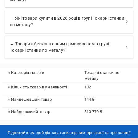
→ Які товари купити в 2026 році в групі Токарні станки
по металу?
→ Товари з безкоштовним самовивозом в групі
Токарні станки по металу?
⭐ Категорія товарів
Токарні станки по
металу
⭐ Кількість товарів у наявності
102
⭐ Найдешевший товар
144 ₴
⭐ Найдорожчий товар
310 770 ₴
Підписуйтесь, щоб дізнаватись першим про акції та пропозиції