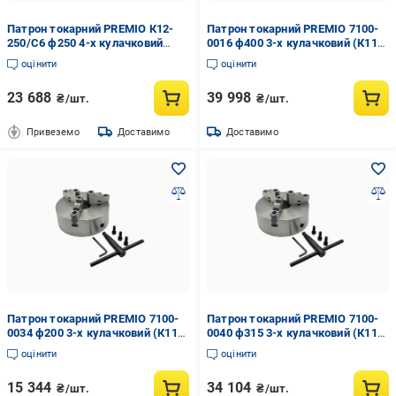
Патрон токарний PREMIO К12-
Патрон токарний PREMIO 7100-
250/С6 ф250 4-х кулачковий
0016 ф400 3-х кулачковий (К11-
(34581632)
400С)
оцінити
оцінити
23 688
39 998
₴/шт.
₴/шт.
Привеземо
Доставимо
Доставимо
Патрон токарний PREMIO 7100-
Патрон токарний PREMIO 7100-
0034 ф200 3-х кулачковий (К11-
0040 ф315 3-х кулачковий (К11-
200С/C5)
315С/С6)
оцінити
оцінити
15 344
34 104
₴/шт.
₴/шт.