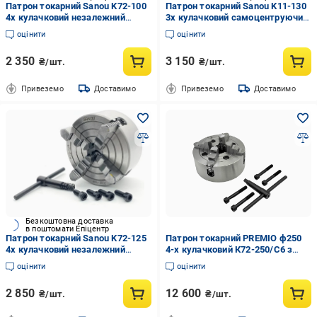
Патрон токарний Sanou K72-100
Патрон токарний Sanou K11-130
4х кулачковий незалежний
3х кулачковий самоцентруючий
(17710846)
(17710701)
оцінити
оцінити
2 350
3 150
₴/шт.
₴/шт.
Привеземо
Доставимо
Привеземо
Доставимо
Безкоштовна доставка
в поштомати Епіцентр
Патрон токарний Sanou K72-125
Патрон токарний PREMIO ф250
4х кулачковий незалежний
4-х кулачковий К72-250/С6 з
(17710858)
незалежним переміщенням
оцінити
оцінити
кулачків (055149)
2 850
12 600
₴/шт.
₴/шт.