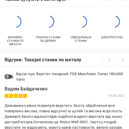
ФРЕЗЕРНІ
ТОКАРНІ СТАНКИ
СВЕРДЛИЛЬНІ
ЕЛЕКТРОТОЧИЛА
СТАНКИ ПО
ПО ДЕРЕВУ
СТАНКИ
МЕТАЛУ
Відгуки: Токарні станки по металу
Відгук про: Верстат токарний FDB Maschinen Turner 180х300
Vario
Вадим Байдаченко
19.09.2022
Дивовижно рівна геометрія верстата. Якість оброблення всіх
поверхонь висока, повна відсутність щілей та висока жорсткість.
Дивився багато відеооглядів подібної моделіі верстата від інших
дистриб'юторів (початково це Weiss WM180V). Часто у людей
верстати не відрізають, мають криві ластохвости, великі зазори,