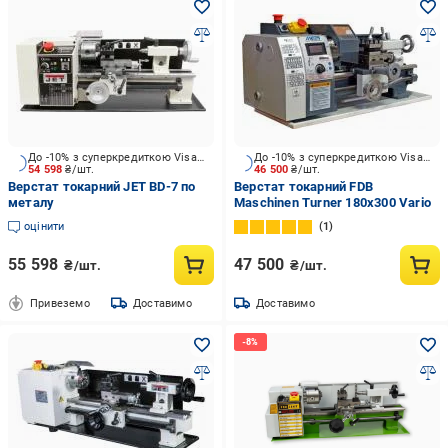
До -10% з суперкредиткою Visa Вигода
До -10% з суперкредиткою Visa Вигода
54 598
₴/шт.
46 500
₴/шт.
Верстат токарний JET BD-7 по
Верстат токарний FDB
металу
Maschinen Turner 180х300 Vario
оцінити
1
55 598
47 500
₴/шт.
₴/шт.
Привеземо
Доставимо
Доставимо