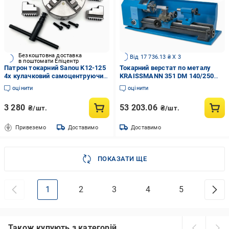
Безкоштовна доставка
Від 17 736.13 ₴ X 3
в поштомати Епіцентр
Патрон токарний Sanou K12-125
Токарний верстат по металу
4х кулачковий самоцентруючий
KRAISSMANN 351 DM 140/250
(17710809)
(20476803)
оцінити
оцінити
3 280
53 203.06
₴/шт.
₴/шт.
Привеземо
Доставимо
Доставимо
ПОКАЗАТИ ЩЕ
1
2
3
4
5
Також купують з категорій