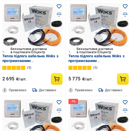
Безкоштовна доставка
Безкоштовна доставка
в поштомати Епіцентр
в поштомати Епіцентр
Тепла підлога кабельна Woks з
Тепла підлога кабельна Woks з
програмованим
програмованим
терморегулятором E51 1,6 м2-
терморегулятором E51 7,8 м2-
1
1
2,0 м2/295 Вт 16 м/18 Вт/м
9,8 м2/1380 Вт 78 м/18 Вт/м
2 695
5 775
₴/шт.
₴/шт.
Привеземо
Доставимо
Привеземо
Доставимо