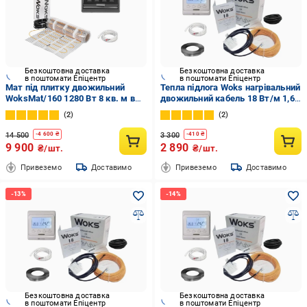
Безкоштовна доставка
Безкоштовна доставка
в поштомати Епіцентр
в поштомати Епіцентр
Мат під плитку двожильний
Тепла підлога Woks нагрівальний
WoksMat/160 1280 Вт 8 кв. м в
двожильний кабель 18 Вт/м 1,6-
комплекті з програмованим
2 кв. м/295 Вт 16 м з
2
2
терморегулятором Black
програмованим
(4978765)
терморегулятором (677)
14 500
3 300
-
4 600
₴
-
410
₴
9 900
2 890
₴/шт.
₴/шт.
Привеземо
Доставимо
Привеземо
Доставимо
Безкоштовна доставка
Безкоштовна доставка
в поштомати Епіцентр
в поштомати Епіцентр