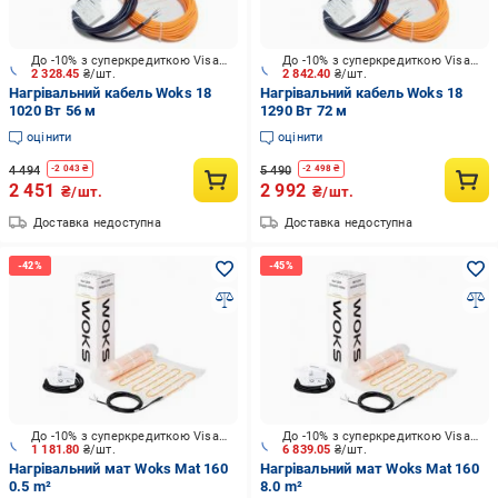
До -10% з суперкредиткою Visa Вигода
До -10% з суперкредиткою Visa Вигода
2 328.45
₴/шт.
2 842.40
₴/шт.
Нагрівальний кабель Woks 18
Нагрівальний кабель Woks 18
1020 Вт 56 м
1290 Вт 72 м
оцінити
оцінити
4 494
5 490
-
2 043
₴
-
2 498
₴
2 451
2 992
₴/шт.
₴/шт.
Доставка недоступна
Доставка недоступна
До -10% з суперкредиткою Visa Вигода
До -10% з суперкредиткою Visa Вигода
1 181.80
₴/шт.
6 839.05
₴/шт.
Нагрівальний мат Woks Mat 160
Нагрівальний мат Woks Mat 160
0.5 m²
8.0 m²