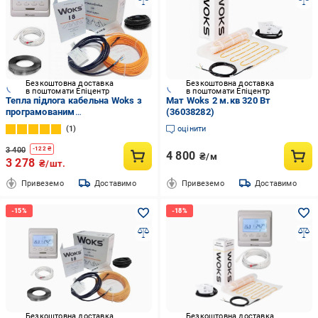
Безкоштовна доставка
Безкоштовна доставка
в поштомати Епіцентр
в поштомати Епіцентр
Тепла підлога кабельна Woks з
Мат Woks 2 м.кв 320 Вт
програмованим
(36038282)
терморегулятором E51 2,4 м2-
1
оцінити
3,0 м2/430 Вт 24 м/18 Вт/м
3 400
-
122
₴
4 800
₴/м
3 278
₴/шт.
Привеземо
Доставимо
Привеземо
Доставимо
Безкоштовна доставка
Безкоштовна доставка