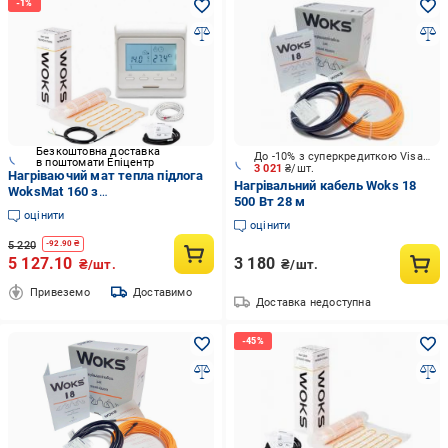
Безкоштовна доставка
До -10% з суперкредиткою Visa Вигода
в поштомати Епіцентр
3 021
₴/шт.
Нагріваючий мат тепла підлога
Нагрівальний кабель Woks 18
WoksMat 160 з
500 Вт 28 м
терморегулятором
оцінити
програмованим EcoReg E 51 2,5
оцінити
м2 400 Вт
5 220
-
92.90
₴
5 127.10
3 180
₴/шт.
₴/шт.
Привеземо
Доставимо
Доставка недоступна