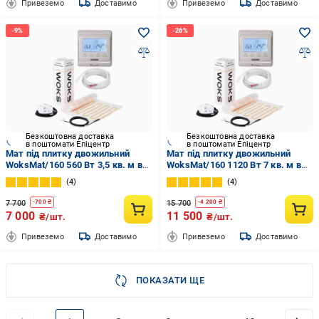
Привеземо
Доставимо
Привеземо
Доставимо
Безкоштовна доставка
Безкоштовна доставка
в поштомати Епіцентр
в поштомати Епіцентр
Мат під плитку двожильний
Мат під плитку двожильний
WoksMat/160 560 Вт 3,5 кв. м в
WoksMat/160 1120 Вт 7 кв. м в
комплекті з програмованим
комплекті з програмованим
4
4
терморегулятором (58767)
терморегулятором (5777)
7 700
15 700
-
700
₴
-
4 200
₴
7 000
11 500
₴/шт.
₴/шт.
Привеземо
Доставимо
Привеземо
Доставимо
ПОКАЗАТИ ЩЕ