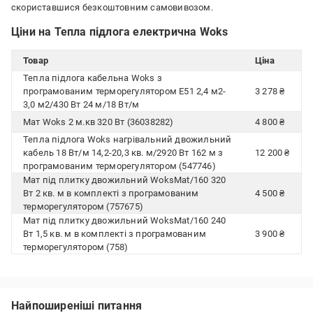
скориставшися безкоштовним самовивозом.
Ціни на Тепла підлога електрична Woks
Товар
Ціна
Тепла підлога кабельна Woks з
програмованим терморегулятором E51 2,4 м2-
3 278 ₴
3,0 м2/430 Вт 24 м/18 Вт/м
Мат Woks 2 м.кв 320 Вт (36038282)
4 800 ₴
Тепла підлога Woks нагрівальний двожильний
кабель 18 Вт/м 14,2-20,3 кв. м/2920 Вт 162 м з
12 200 ₴
програмованим терморегулятором (547746)
Мат під плитку двожильний WoksMat/160 320
Вт 2 кв. м в комплекті з програмованим
4 500 ₴
терморегулятором (757675)
Мат під плитку двожильний WoksMat/160 240
Вт 1,5 кв. м в комплекті з програмованим
3 900 ₴
терморегулятором (758)
Найпоширеніші питання