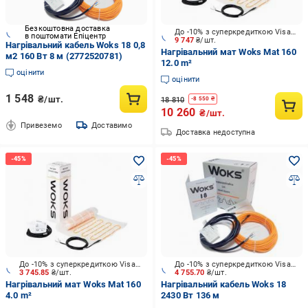
Безкоштовна доставка
До -10% з суперкредиткою Visa Вигода
в поштомати Епіцентр
9 747
₴/шт.
Нагрівальний кабель Woks 18 0,8
Нагрівальний мат Woks Mat 160
м2 160 Вт 8 м (2772520781)
12.0 m²
оцінити
оцінити
1 548
₴/шт.
18 810
-
8 550
₴
10 260
₴/шт.
Привеземо
Доставимо
Доставка недоступна
До -10% з суперкредиткою Visa Вигода
До -10% з суперкредиткою Visa Вигода
3 745.85
₴/шт.
4 755.70
₴/шт.
Нагрівальний мат Woks Mat 160
Нагрівальний кабель Woks 18
4.0 m²
2430 Вт 136 м