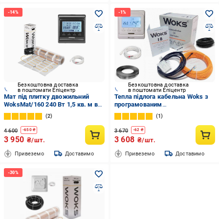
Безкоштовна доставка
Безкоштовна доставка
в поштомати Епіцентр
в поштомати Епіцентр
Мат під плитку двожильний
Тепла підлога кабельна Woks з
WoksMat/160 240 Вт 1,5 кв. м в
програмованим
комплекті з програмованим
терморегулятором E51 4,0 м2-
2
1
терморегулятором Black
5,0 м2/730 Вт 40 м/18 Вт/м
(854857)
4 600
3 670
-
650
₴
-
62
₴
3 950
3 608
₴/шт.
₴/шт.
Привеземо
Доставимо
Привеземо
Доставимо