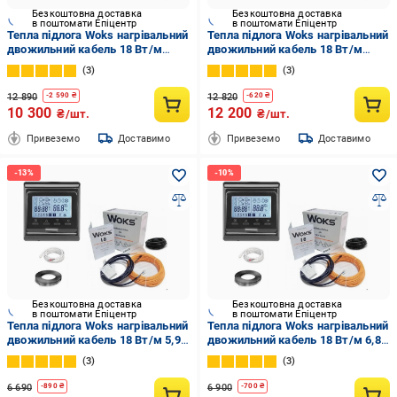
Безкоштовна доставка
Безкоштовна доставка
в поштомати Епіцентр
в поштомати Епіцентр
Тепла підлога Woks нагрівальний
Тепла підлога Woks нагрівальний
двожильний кабель 18 Вт/м
двожильний кабель 18 Вт/м
11,9-17 кв. м/2430 Вт 136 м з
14,2-20,3 кв. м/2920 Вт 162 м з
3
3
програмованим
програмованим
терморегулятором Black (75671)
терморегулятором Black (77777)
12 890
12 820
-
2 590
₴
-
620
₴
10 300
12 200
₴/шт.
₴/шт.
Привеземо
Доставимо
Привеземо
Доставимо
Безкоштовна доставка
Безкоштовна доставка
в поштомати Епіцентр
в поштомати Епіцентр
Тепла підлога Woks нагрівальний
Тепла підлога Woks нагрівальний
двожильний кабель 18 Вт/м 5,9-
двожильний кабель 18 Вт/м 6,8-
8,5 кв. м/1220 Вт 68 м з
9,8 кв. м/1380 Вт 78 м з
3
3
програмованим
програмованим
терморегулятором Black (32826)
терморегулятором Black (39277)
6 690
6 900
-
890
₴
-
700
₴