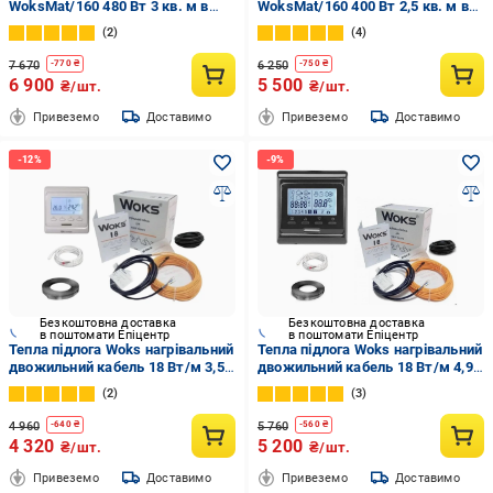
WoksMat/160 480 Вт 3 кв. м в
WoksMat/160 400 Вт 2,5 кв. м в
комплекті з програмованим
комплекті з програмованим
2
4
терморегулятором Black (568)
терморегулятором (74656758)
7 670
6 250
-
770
₴
-
750
₴
6 900
5 500
₴/шт.
₴/шт.
Привеземо
Доставимо
Привеземо
Доставимо
Безкоштовна доставка
Безкоштовна доставка
в поштомати Епіцентр
в поштомати Епіцентр
Тепла підлога Woks нагрівальний
Тепла підлога Woks нагрівальний
двожильний кабель 18 Вт/м 3,5-
двожильний кабель 18 Вт/м 4,9-
5 кв. м/730 Вт 40 м з
7 кв. м/1020 Вт 56 м з
2
3
програмованим
програмованим
терморегулятором (9387)
терморегулятором Black (3028)
4 960
5 760
-
640
₴
-
560
₴
4 320
5 200
₴/шт.
₴/шт.
Привеземо
Доставимо
Привеземо
Доставимо