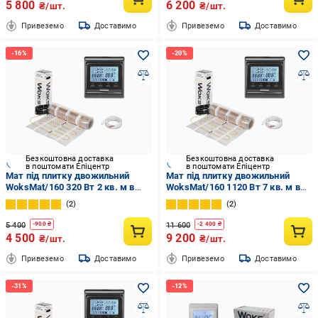
5 800
6 200
₴/шт.
₴/шт.
Привеземо
Доставимо
Привеземо
Доставимо
Безкоштовна доставка
Безкоштовна доставка
в поштомати Епіцентр
в поштомати Епіцентр
Мат під плитку двожильний
Мат під плитку двожильний
WoksMat/160 320 Вт 2 кв. м в
WoksMat/160 1120 Вт 7 кв. м в
комплекті з програмованим
комплекті з програмованим
2
2
терморегулятором Black (56771)
терморегулятором Black
(589857)
5 400
11 600
-
900
₴
-
2 400
₴
4 500
9 200
₴/шт.
₴/шт.
Привеземо
Доставимо
Привеземо
Доставимо