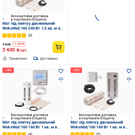
Безкоштовна доставка
в поштомати Епіцентр
Мат під плитку двожильний
WoksMat/160 240 Вт 1,5 кв. м в
комплекті з механічним
2
терморегулятором (47654)
4 890
-
1 490
₴
3 400
₴/шт.
Привеземо
Доставимо
Безкоштовна доставка
Безкоштовна доставка
в поштомати Епіцентр
в поштомати Епіцентр
Мат під плитку двожильний
Мат під плитку двожильний
WoksMat/160 160 Вт 1 кв. м в
WoksMat/160 160 Вт 1 кв. м в
комплекті з програмованим
комплекті з механічним
4
2