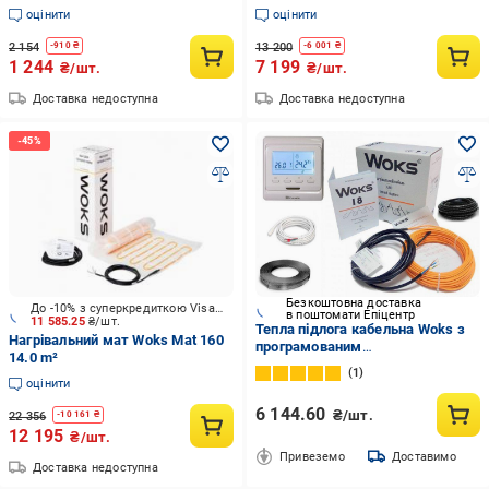
оцінити
оцінити
2 154
13 200
-
910
₴
-
6 001
₴
1 244
7 199
₴/шт.
₴/шт.
Доставка недоступна
Доставка недоступна
Безкоштовна доставка
До -10% з суперкредиткою Visa Вигода
в поштомати Епіцентр
11 585.25
₴/шт.
Тепла підлога кабельна Woks з
Нагрівальний мат Woks Mat 160
програмованим
14.0 m²
терморегулятором E51 8,4 м2-
1
10,5 м2/1490 Вт 84 м/18 Вт/м
оцінити
6 144.60
₴/шт.
22 356
-
10 161
₴
12 195
₴/шт.
Привеземо
Доставимо
Доставка недоступна