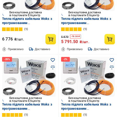
Безкоштовна доставка
Безкоштовна доставка
в поштомати Епіцентр
в поштомати Епіцентр
Тепла підлога кабельна Woks з
Тепла підлога кабельна Woks з
програмованим
програмованим
терморегулятором E51 9,8 м2-
терморегулятором E51 6,0 м2-
1
1
12,3 м2/1740 Вт 98 м/18 Вт/м
7,5 м2/1100 Вт 60 м/18 Вт/м
5 870
-
78.50
₴
6 776
₴/шт.
5 791.50
₴/шт.
Привеземо
Доставимо
Привеземо
Доставимо
Безкоштовна доставка
Безкоштовна доставка
в поштомати Епіцентр
в поштомати Епіцентр
Тепла підлога кабельна Woks з
Тепла підлога кабельна Woks з
програмованим
програмованим
терморегулятором E51 0,6 м2-
терморегулятором E51 11,0 м2-
1
1
0,8 м2/100 Вт 6 м/18 Вт/м
13,8 м2/1970 Вт 110 м/18 Вт/м