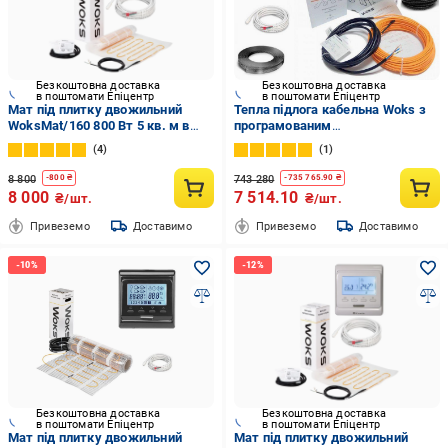
Безкоштовна доставка
Безкоштовна доставка
в поштомати Епіцентр
в поштомати Епіцентр
Мат під плитку двожильний
Тепла підлога кабельна Woks з
WoksMat/160 800 Вт 5 кв. м в
програмованим
комплекті з програмованим
терморегулятором E51 12,3 м2-
4
1
терморегулятором (7487878)
15,4 м2/2190 Вт 123 м/18 Вт/м
8 800
743 280
-
800
₴
-
735 765.90
₴
8 000
7 514.10
₴/шт.
₴/шт.
Привеземо
Доставимо
Привеземо
Доставимо
Безкоштовна доставка
Безкоштовна доставка
в поштомати Епіцентр
в поштомати Епіцентр
Мат під плитку двожильний
Мат під плитку двожильний