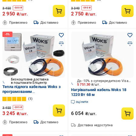
терморегулятором (7070)
терморегулятором (7465)
3 450
3 340
-
500
₴
-
590
₴
2 950
2 750
₴/шт.
₴/шт.
Привеземо
Доставимо
Привеземо
Доставимо
Безкоштовна доставка
До -10% з суперкредиткою Visa Вигода
в поштомати Епіцентр
5 751.30
₴/шт.
Тепла підлога кабельна Woks з
Нагрівальний кабель Woks 18
програмованим
1220 Вт 68 м
терморегулятором E51 2,8 м2-
1
3,5 м2/500 Вт 28 м/18 Вт/м
оцінити
3 450
-
205
₴
3 245
6 054
₴/шт.
₴/шт.
Привеземо
Доставимо
Доставка недоступна