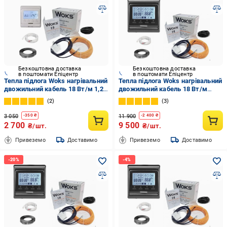
Безкоштовна доставка
Безкоштовна доставка
в поштомати Епіцентр
в поштомати Епіцентр
Тепла підлога Woks нагрівальний
Тепла підлога Woks нагрівальний
двожильний кабель 18 Вт/м 1,2-
двожильний кабель 18 Вт/м
1,5 кв. м/220 Вт 12 м з
10,8-15,4 кв. м/2190 Вт 123 м з
2
3
програмованим
програмованим
терморегулятором (46165)
терморегулятором Black
3 050
11 900
-
350
₴
-
2 400
₴
(747326)
2 700
9 500
₴/шт.
₴/шт.
Привеземо
Доставимо
Привеземо
Доставимо