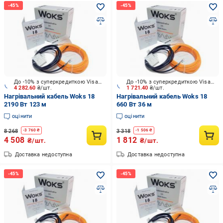
До -10% з суперкредиткою Visa Вигода
До -10% з суперкредиткою Visa Вигода
4 282.60
₴/шт.
1 721.40
₴/шт.
Нагрівальний кабель Woks 18
Нагрівальний кабель Woks 18
2190 Вт 123 м
660 Вт 36 м
оцінити
оцінити
8 268
3 318
-
3 760
₴
-
1 506
₴
4 508
1 812
₴/шт.
₴/шт.
Доставка недоступна
Доставка недоступна