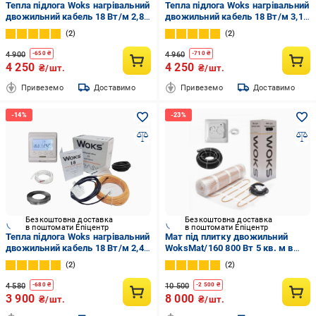
Тепла підлога Woks нагрівальний
Тепла підлога Woks нагрівальний
двожильний кабель 18 Вт/м 2,8-
двожильний кабель 18 Вт/м 3,1-
4,0 кв. м/580 Вт 32 м з
4,5 кв. м/660 Вт 36 м з
2
2
програмованим
програмованим
терморегулятором (3987367)
терморегулятором (8764787)
4 900
4 960
-
650
₴
-
710
₴
4 250
4 250
₴/шт.
₴/шт.
Привеземо
Доставимо
Привеземо
Доставимо
Безкоштовна доставка
Безкоштовна доставка
в поштомати Епіцентр
в поштомати Епіцентр
Тепла підлога Woks нагрівальний
Мат під плитку двожильний
двожильний кабель 18 Вт/м 2,4-
WoksMat/160 800 Вт 5 кв. м в
3,5 кв. м/500 Вт 28 м з
комплекті з механічним
2
2
програмованим
терморегулятором (874765)
терморегулятором (5987467)
4 580
10 500
-
680
₴
-
2 500
₴
3 900
8 000
₴/шт.
₴/шт.