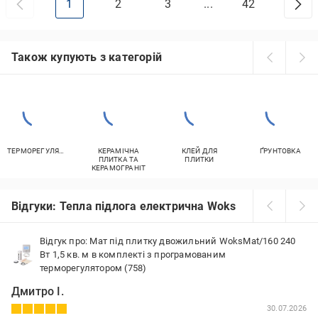
1
2
3
...
42
Також купують з категорій
ТЕРМОРЕГУЛЯТОРИ
КЕРАМІЧНА
КЛЕЙ ДЛЯ
ҐРУНТОВКА
ПЛИТКА ТА
ПЛИТКИ
КЕРАМОГРАНІТ
Відгуки: Тепла підлога електрична Woks
Відгук про: Мат під плитку двожильний WoksMat/160 240
Вт 1,5 кв. м в комплекті з програмованим
терморегулятором (758)
Дмитро І.
30.07.2026