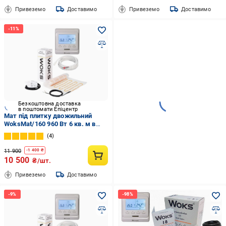
Привеземо
Доставимо
Привеземо
Доставимо
Безкоштовна доставка
в поштомати Епіцентр
Мат під плитку двожильний
WoksMat/160 960 Вт 6 кв. м в
комплекті з програмованим
4
терморегулятором (49857847)
11 900
-
1 400
₴
10 500
₴/шт.
Привеземо
Доставимо