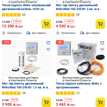
в поштомати Епіцентр
в поштомати Епіцентр
Тепла підлога Woks нагрівальний
Мат під плитку двожильний
двожильний кабель 18 Вт/м
WoksMat/160 320 Вт 2 кв. м в
14,2-20,3 кв. м/2920 Вт 162 м з
комплекті з програмованим
2
4
програмованим
терморегулятором (757675)
терморегулятором (547746)
14 500
5 500
-
2 300
₴
-
1 000
₴
12 200
4 500
₴/шт.
₴/шт.
Привеземо
Доставимо
Привеземо
Доставимо
Безкоштовна доставка
Безкоштовна доставка
в поштомати Епіцентр
в поштомати Епіцентр
Мат під плитку двожильний
Тепла підлога кабельна Woks з
WoksMat/160 240 Вт 1,5 кв. м в
програмованим
комплекті з програмованим
терморегулятором E51 3,6 м2-
4
1
терморегулятором (758)
4,5 м2/660 Вт 36 м/18 Вт/м
4 700
3 640
-
800
₴
-
175
₴
3 900
3 465
₴/шт.
₴/шт.