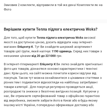
Замовив 2 комлекти, відправили в той же день! Комплекти як на
Фото
Вирішили купити Тепла підлога електрична Woks?
Для того, щоб купити
Тепла підлога електрична Woks
високої
якості за доступною ціною, досить відвідати наш інтернет-
магазин
Епіцентр К
. Тут Ви знайдете широкий асортимент
товарів цієї групи, який налічує
1190 одиниць
. Серед них товари з
низькими цінами
від 20 до 221000
грн.
В інтернет-гіпермаркеті
Епіцентр К
Ви легко знайдете оригінальні
фото цих товарів, дізнаєтеся основні характеристики і технічні
дані. Крім цього, на сайті можна почитати корисні відгуки від
покупців. Також тут можна ознайомитися з цікавими статтями з
різних тем і подивитися відеоогляди на найбільш затребувані
товари категорії
. Для покупця регулярно проводяться акції,
розпродажі та знижки з безліччю вигідних позицій. Купуючи у
нас, Ви отримаєте сертифікований товар з офіційною гарантією
від виробника, зможете забрати його в Києві або в будь-якому
іншому місті України, попередньо оформивши доставку або