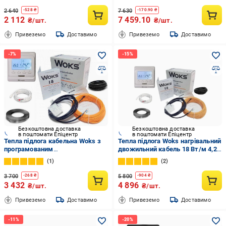
(3247103)
2 640
7 630
-
528
₴
-
170.90
₴
2 112
7 459.10
₴/шт.
₴/шт.
Привеземо
Доставимо
Привеземо
Доставимо
Безкоштовна доставка
Безкоштовна доставка
в поштомати Епіцентр
в поштомати Епіцентр
Тепла підлога кабельна Woks з
Тепла підлога Woks нагрівальний
програмованим
двожильний кабель 18 Вт/м 4,2-
терморегулятором E51 3,2 м2-
6 кв. м/870 Вт 48 м з
1
2
4,0 м2/580 Вт 32 м/18 Вт/м
програмованим
терморегулятором (789987)
3 700
5 800
-
268
₴
-
904
₴
3 432
4 896
₴/шт.
₴/шт.
Привеземо
Доставимо
Привеземо
Доставимо