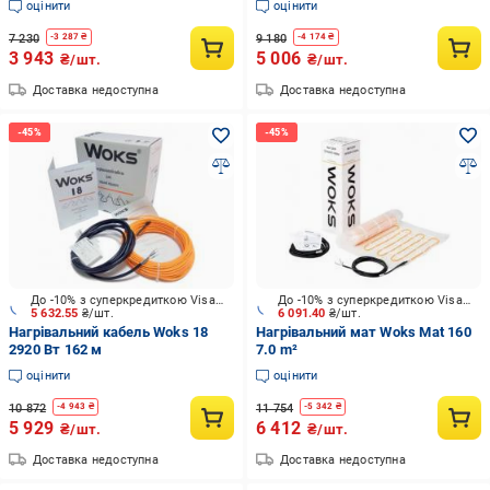
оцінити
оцінити
7 230
9 180
-
3 287
₴
-
4 174
₴
3 943
5 006
₴/шт.
₴/шт.
Доставка недоступна
Доставка недоступна
До -10% з суперкредиткою Visa Вигода
До -10% з суперкредиткою Visa Вигода
5 632.55
₴/шт.
6 091.40
₴/шт.
Нагрівальний кабель Woks 18
Нагрівальний мат Woks Mat 160
2920 Вт 162 м
7.0 m²
оцінити
оцінити
10 872
11 754
-
4 943
₴
-
5 342
₴
5 929
6 412
₴/шт.
₴/шт.
Доставка недоступна
Доставка недоступна