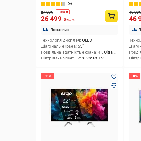
6
27 999
49 99
-
1 500
₴
26 499
46 
₴/шт.
Доставимо
Д
Технологія дисплея
QLED
Техно
Діагональ екрана
55″
Діаго
Роздільна здатність екрана
4K Ultra HD (3840x2160)
Розді
Підтримка Smart TV
зі Smart TV
Підтр