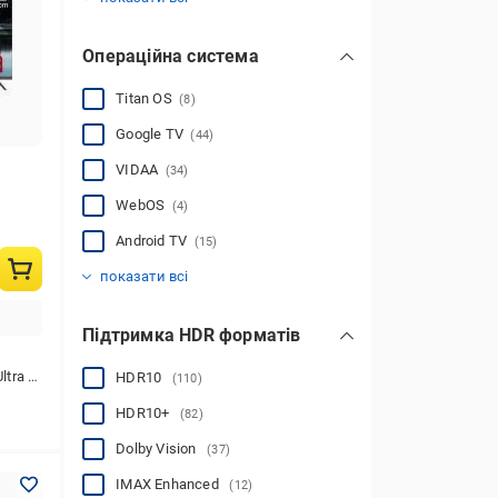
Операційна система
Titan OS
(8)
Google TV
(44)
VIDAA
(34)
WebOS
(4)
Android TV
(15)
Tizen
(53)
показати всі
Підтримка HDR форматів
 (3840x2160)
HDR10
(110)
HDR10+
(82)
Dolby Vision
(37)
IMAX Enhanced
(12)