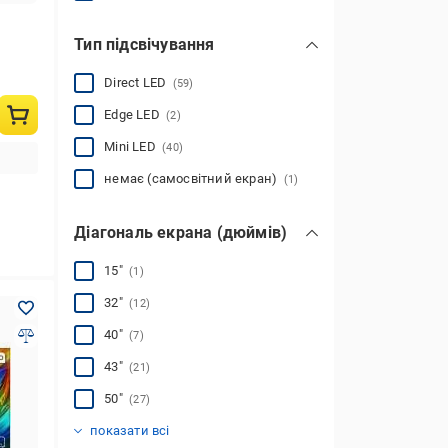
Тип підсвічування
Direct LED
(59)
Edge LED
(2)
Mini LED
(40)
немає (самосвітний екран)
(1)
Діагональ екрана (дюймів)
15″
(1)
32″
(12)
40″
(7)
43″
(21)
50″
(27)
55″
65″
70″
75″
85″
98″
100″
115″
(31)
(29)
(1)
(18)
(10)
(3)
(2)
(1)
показати всі