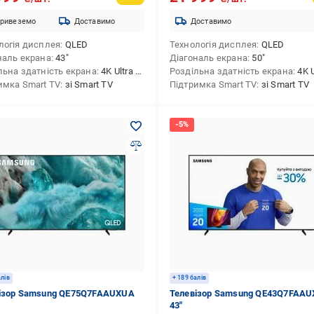
ривеземо
Доставимо
Доставимо
логія дисплея
QLED
Технологія дисплея
QLED
наль екрана
43″
Діагональ екрана
50″
льна здатність екрана
4K Ultra HD (3840x2160)
Роздільна здатність екрана
4K Ultra HD
имка Smart TV
зі Smart TV
Підтримка Smart TV
зі Smart TV
алів
+ 189 балів
ізор Samsung QE75Q7FAAUXUA
Телевізор Samsung QE43Q7FAA
43″