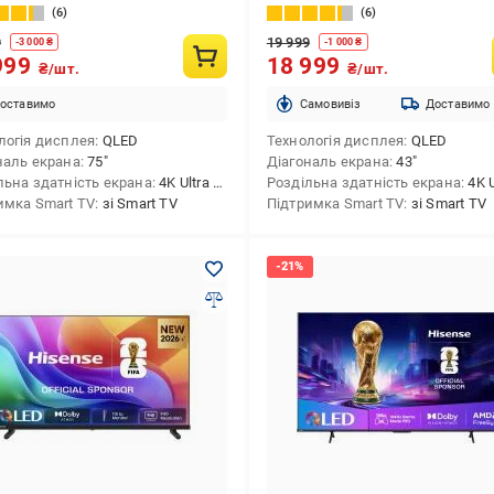
6
6
9
19 999
-
3 000
₴
-
1 000
₴
999
18 999
₴/шт.
₴/шт.
оставимо
Cамовивіз
Доставимо
логія дисплея
QLED
Технологія дисплея
QLED
наль екрана
75″
Діагональ екрана
43″
льна здатність екрана
4K Ultra HD (3840x2160)
Роздільна здатність екрана
4K Ultra HD
имка Smart TV
зі Smart TV
Підтримка Smart TV
зі Smart TV