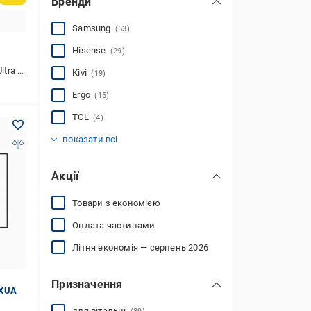
Бренди
Samsung
(53)
Hisense
(29)
 (3840x2160)
Kivi
(19)
Ergo
(15)
TCL
(4)
Xiaomi
Bravis
Haier
Philips
Sharp
2E
AIWA
Інше
Gazer
TOSHIBA
DREAME
AVALON
(5)
(1)
(5)
(1)
(7)
(1)
(1)
(8)
(3)
(2)
(1)
(8)
показати всі
Акції
Товари з економією
Оплата частинами
Літня економія — серпень 2026
Призначення
UXUA
для вітальні