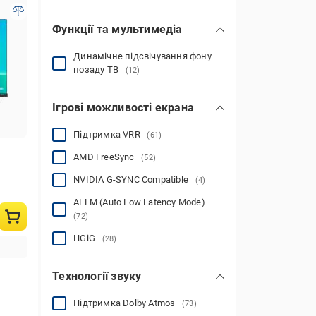
Функції та мультимедіа
Динамічне підсвічування фону
позаду ТВ
(12)
Ігрові можливості екрана
Підтримка VRR
(61)
AMD FreeSync
(52)
NVIDIA G-SYNC Compatible
(4)
ALLM (Auto Low Latency Mode)
(72)
HGiG
(28)
Технології звуку
Підтримка Dolby Atmos
(73)