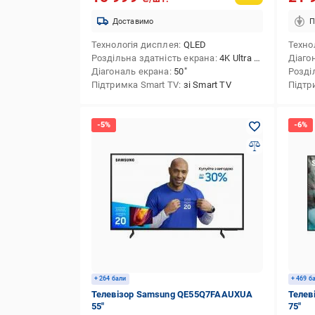
Доставимо
П
Технологія дисплея
QLED
Техно
Роздільна здатність екрана
4K Ultra HD (3840x2160)
Діаго
Діагональ екрана
50″
Розді
Підтримка Smart TV
зі Smart TV
Підтр
+ 264 бали
+ 469 б
Телевізор Samsung QE55Q7FAAUXUA
Телев
55″
75″