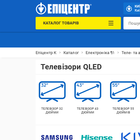
КИ
Киї
КАТАЛОГ ТОВАРІВ
Епіцентр К
Каталог
Електроніка 🔌
Теле- та 
Телевізори QLED
ТЕЛЕВІЗОР 32
ТЕЛЕВІЗОР 43
ТЕЛЕВІЗОР 55
ДЮЙМИ
ДЮЙМИ
ДЮЙМІВ