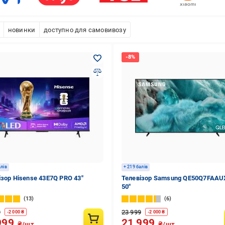
новинки
доступно для самовивозу
алів
+ 219 балів
ізор Hisense 43E7Q PRO 43″
Телевізор Samsung QE50Q7FAA
50″
13
6
9
23 999
-
2 000
₴
-
2 000
₴
999
21 999
₴/шт.
₴/шт.