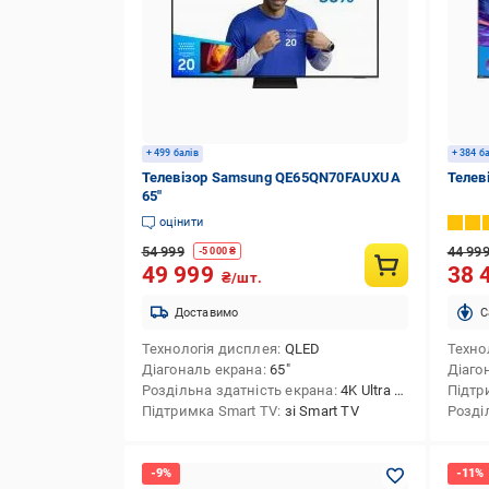
+ 499 балів
+ 384 б
Телевізор Samsung QE65QN70FAUXUA
Телев
65″
оцінити
54 999
44 99
-
5 000
₴
49 999
38 
₴/шт.
Доставимо
C
Технологія дисплея
QLED
Техно
Діагональ екрана
65″
Діаго
Роздільна здатність екрана
4K Ultra HD (3840x2160)
Підтр
Підтримка Smart TV
зі Smart TV
Розді