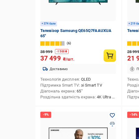
+ 374 бали
+ 219 б
Телевізор Samsung QE65Q7FAAUXUA
Телев
65″
6
38 999
28 99
-
1 500
₴
37 499
21 
₴/шт.
Доставимо
П
Технологія дисплея
QLED
Техно
Підтримка Smart TV
зі Smart TV
Розді
Діагональ екрана
65″
Діаго
Роздільна здатність екрана
4K Ultra HD (3840x2160)
Підтр