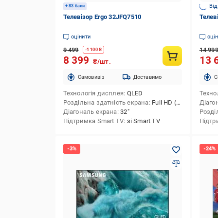
Від
+ 83 бали
Телевізор Ergo 32JFQ7510
Телев
оцінити
оці
9 499
14 99
-
1 100
₴
8 399
13 
₴/шт.
Cамовивіз
Доставимо
C
Технологія дисплея
QLED
Техно
Роздільна здатність екрана
Full HD (1920х1080)
Діаго
Діагональ екрана
32″
Розді
Підтримка Smart TV
зі Smart TV
Підтр