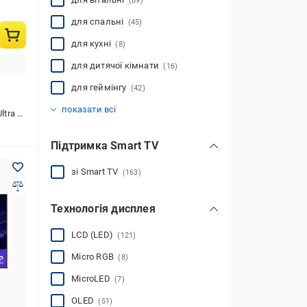
(89)
для спальні
(45)
для кухні
(8)
для дитячої кімнати
(16)
для геймінгу
(42)
дизайнерські
(8)
показати всі
 (3840x2160)
Підтримка Smart TV
зі Smart TV
(163)
Технологія дисплея
LCD (LED)
(121)
Micro RGB
(8)
MicroLED
(7)
OLED
(51)