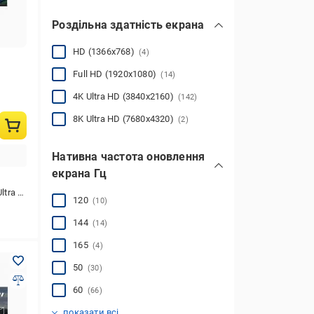
Роздільна здатність екрана
HD (1366x768)
(4)
Full HD (1920х1080)
(14)
4K Ultra HD (3840x2160)
(142)
8K Ultra HD (7680x4320)
(2)
Нативна частота оновлення
екрана Гц
 (3840x2160)
120
(10)
144
(14)
165
(4)
50
(30)
60
(66)
100
(21)
показати всі