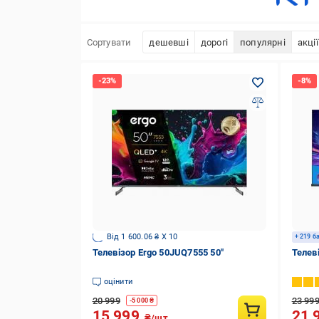
Сортувати
дешевші
дорогі
популярні
акції
Від 1 600.06 ₴ X 10
+ 219 б
Телевізор Ergo 50JUQ7555 50″
Телев
оцінити
20 999
23 99
-
5 000
₴
15 999
21 
₴/шт.