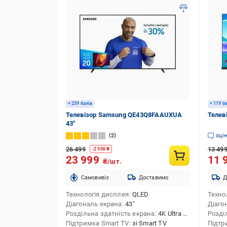
+ 239 балів
+ 119 б
Телевізор Samsung QE43Q8FAAUXUA
Телев
43″
2
оці
26 499
13 49
-
2 500
₴
23 999
11 
₴/шт.
Cамовивіз
Доставимо
Д
Технологія дисплея
QLED
Техно
Діагональ екрана
43″
Діаго
Роздільна здатність екрана
4K Ultra HD (3840x2160)
Розді
Підтримка Smart TV
зі Smart TV
Підтр