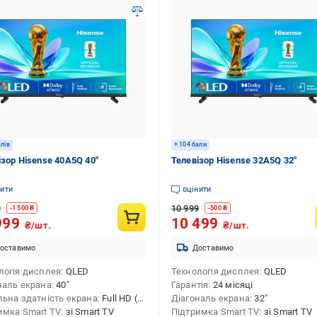
алів
+ 104 бали
ізор Hisense 40A5Q 40″
Телевізор Hisense 32A5Q 32″
нити
оцінити
9
10 999
-
1 500
₴
-
500
₴
999
10 499
₴/шт.
₴/шт.
оставимо
Доставимо
логія дисплея
QLED
Технологія дисплея
QLED
наль екрана
40″
Гарантія
24 місяці
льна здатність екрана
Full HD (1920х1080)
Діагональ екрана
32″
имка Smart TV
зі Smart TV
Підтримка Smart TV
зі Smart TV