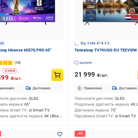
Від 3 666.87 ₴ X 6
али
ізор Hisense 65E7Q PRO 65″
Телевізор TV70UQG-EU TEEVIEW
13
оцінити
9
-
6 500
₴
21 999
₴/шт.
499
₴/шт.
амовивіз
Доставимо
Привеземо
Доставимо
логія дисплея
QLED
Технологія дисплея
QLED
наль екрана
65″
Роздільна здатність екрана
4K Ultra HD
имка Smart TV
зі Smart TV
Діагональ екрана
70″
льна здатність екрана
4K Ultra HD (3840x2160)
Підтримка Smart TV
зі Smart TV