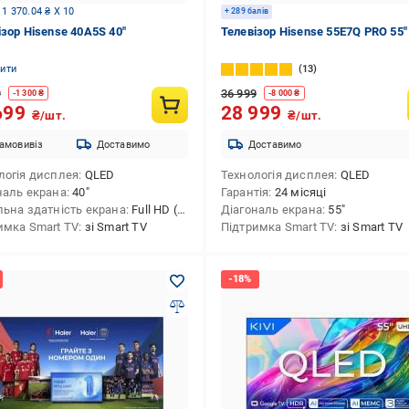
 1 370.04 ₴ X 10
+ 289 балів
ізор Hisense 40A5S 40″
Телевізор Hisense 55E7Q PRO 55″
нити
13
9
36 999
-
1 300
₴
-
8 000
₴
699
28 999
₴/шт.
₴/шт.
амовивіз
Доставимо
Доставимо
логія дисплея
QLED
Технологія дисплея
QLED
наль екрана
40″
Гарантія
24 місяці
льна здатність екрана
Full HD (1920х1080)
Діагональ екрана
55″
имка Smart TV
зі Smart TV
Підтримка Smart TV
зі Smart TV