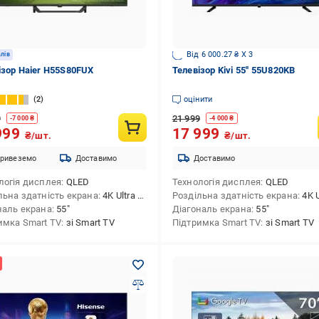
Від 6 000.27 ₴ X 3
алів
ізор Haier H55S80FUX
Телевізор Kivi 55'' 55U820KB
2
оцінити
9
21 999
-
7 000
₴
-
4 000
₴
999
17 999
₴/шт.
₴/шт.
ривеземо
Доставимо
Доставимо
логія дисплея
QLED
Технологія дисплея
QLED
льна здатність екрана
4K Ultra HD (3840x2160)
Роздільна здатність екрана
4K Ultra HD
наль екрана
55″
Діагональ екрана
55″
имка Smart TV
зі Smart TV
Підтримка Smart TV
зі Smart TV