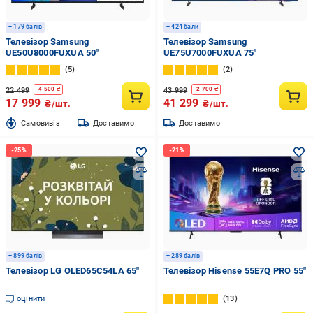
+ 179 балів
+ 424 бали
Телевізор Samsung
Телевізор Samsung
UE50U8000FUXUA 50″
UE75U7000FUXUA 75″
5
2
22 499
43 999
-
4 500
₴
-
2 700
₴
17 999
41 299
₴/шт.
₴/шт.
Cамовивіз
Доставимо
Доставимо
+ 899 балів
+ 289 балів
Телевізор LG OLED65C54LA 65″
Телевізор Hisense 55E7Q PRO 55″
оцінити
13