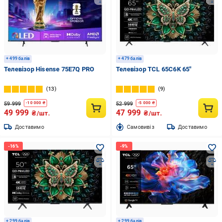
+ 499 балів
+ 479 балів
Телевізор Hisense 75E7Q PRO
Телевізор TCL 65C6K 65″
13
9
59 999
52 999
-
10 000
₴
-
5 000
₴
49 999
47 999
₴/шт.
₴/шт.
Доставимо
Cамовивіз
Доставимо
+ 299 балів
+ 299 балів