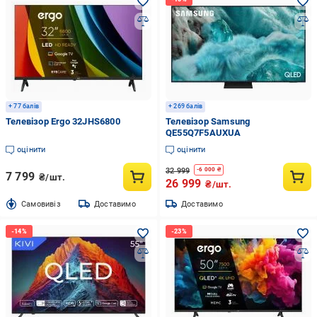
+ 77 балів
+ 269 балів
Телевізор Ergo 32JHS6800
Телевізор Samsung
QE55Q7F5AUXUA
оцінити
оцінити
32 999
-
6 000
₴
7 799
₴/шт.
26 999
₴/шт.
Cамовивіз
Доставимо
Доставимо