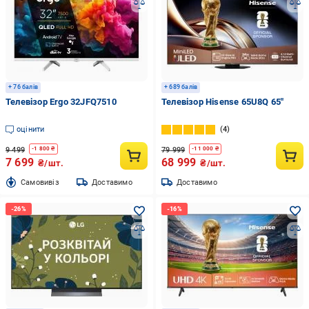
+ 76 балів
+ 689 балів
Телевізор Ergo 32JFQ7510
Телевізор Hisense 65U8Q 65″
оцінити
4
9 499
79 999
-
1 800
₴
-
11 000
₴
7 699
68 999
₴/шт.
₴/шт.
Cамовивіз
Доставимо
Доставимо