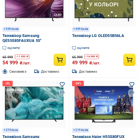
+ 549 балів
+ 499 балів
Телевізор Samsung
Телевізор LG OLED55B56LA
QE55S85FAUXUA 55″
оцінити
оцінити
65 999
65 999
-
11 000
₴
-
16 000
₴
54 999
49 999
₴/шт.
₴/шт.
Cамовивіз
Доставимо
Доставимо
+ 374 бали
+ 219 балів
Телевізор Samsung
Телевізор Haier H55S80FUX