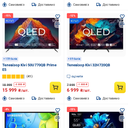
Cамовивіз
Доставимо
Cамовивіз
Доставимо
+ 159 балів
+ 69 балів
Телевізор Kivi 50U770QB Prime
Телевізор Kivi 32H720QB
E5
41
оцінити
18 999
7 999
-
3 000
₴
-
1 000
₴
15 999
6 999
₴/шт.
₴/шт.
Cамовивіз
Доставимо
Cамовивіз
Доставимо