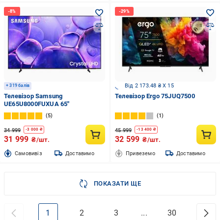
Від 2 173.48 ₴ X 15
+ 319 балів
Телевізор Samsung
Телевізор Ergo 75JUQ7500
UE65U8000FUXUA 65″
5
1
34 999
45 999
-
3 000
₴
-
13 400
₴
31 999
32 599
₴/шт.
₴/шт.
Cамовивіз
Доставимо
Привеземо
Доставимо
ПОКАЗАТИ ЩЕ
1
2
3
...
30