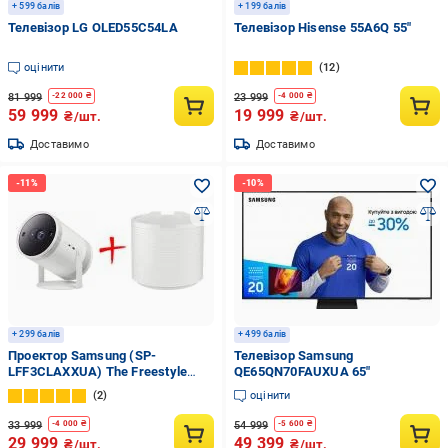
+ 599 балів
+ 199 балів
Телевізор LG OLED55C54LA
Телевізор Hisense 55A6Q 55″
оцінити
12
81 999
23 999
-
22 000
₴
-
4 000
₴
59 999
19 999
₴/шт.
₴/шт.
Доставимо
Доставимо
+ 299 балів
+ 499 балів
Проектор Samsung (SP-
Телевізор Samsung
LFF3CLAXXUA) The Freestyle
QE65QN70FAUXUA 65″
2nd-Gen White
2
оцінити
33 999
54 999
-
4 000
₴
-
5 600
₴
29 999
49 399
₴/шт.
₴/шт.