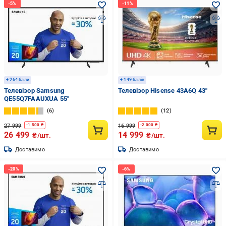
+ 264 бали
+ 149 балів
Телевізор Samsung
Телевізор Hisense 43A6Q 43″
QE55Q7FAAUXUA 55″
6
12
27 999
16 999
-
1 500
₴
-
2 000
₴
26 499
14 999
₴/шт.
₴/шт.
Доставимо
Доставимо