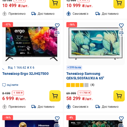
15 199
12 999
10 499
10 999
₴/шт.
₴/шт.
Привеземо
Доставимо
Cамовивіз
Доставимо
Від 1 166.62 ₴ X 6
+ 599 балів
Телевізор Ergo 32JHQ7500
Телевізор Samsung
QE65LS03FAUXUA 65″
оцінити
4
8 499
69 999
-
1 500
₴
-
11 700
₴
6 999
58 299
₴/шт.
₴/шт.
Привеземо
Доставимо
Cамовивіз
Доставимо