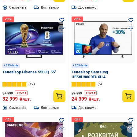
Cамовивіз
Доставимо
Доставимо
+ 329 балів
+ 259 балів
Телевізор Hisense 55E8Q 55″
Телевізор Samsung
UE58U8000FUXUA
12
5
37 999
29 999
-
5 000
₴
-
5 600
₴
32 999
24 399
₴/шт.
₴/шт.
Cамовивіз
Доставимо
Доставимо