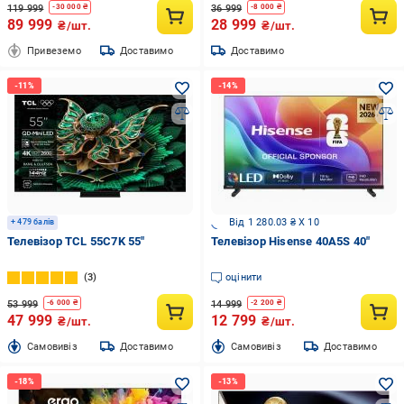
119 999
36 999
-
30 000
₴
-
8 000
₴
89 999
28 999
₴/шт.
₴/шт.
Привеземо
Доставимо
Доставимо
Від 1 280.03 ₴ X 10
+ 479 балів
Телевізор TCL 55C7K 55″
Телевізор Hisense 40A5S 40″
3
оцінити
53 999
14 999
-
6 000
₴
-
2 200
₴
47 999
12 799
₴/шт.
₴/шт.
Cамовивіз
Доставимо
Cамовивіз
Доставимо