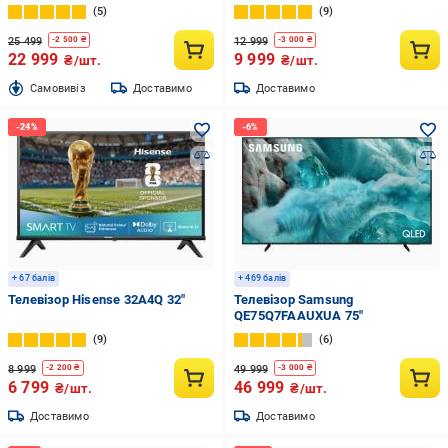
5
9
25 499
12 999
-
2 500
₴
-
3 000
₴
22 999
9 999
₴/шт.
₴/шт.
Cамовивіз
Доставимо
Доставимо
+ 67 балів
+ 469 балів
Телевізор Hisense 32A4Q 32″
Телевізор Samsung
QE75Q7FAAUXUA 75″
9
6
8 999
49 999
-
2 200
₴
-
3 000
₴
6 799
46 999
₴/шт.
₴/шт.
Доставимо
Доставимо