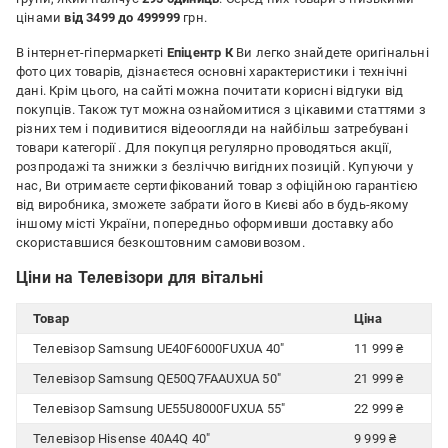
цінами
від 3499 до 499999
грн.
В інтернет-гіпермаркеті
Епіцентр К
Ви легко знайдете оригінальні
фото цих товарів, дізнаєтеся основні характеристики і технічні
дані. Крім цього, на сайті можна почитати корисні відгуки від
покупців. Також тут можна ознайомитися з цікавими статтями з
різних тем і подивитися відеоогляди на найбільш затребувані
товари категорії
. Для покупця регулярно проводяться акції,
розпродажі та знижки з безліччю вигідних позицій. Купуючи у
нас, Ви отримаєте сертифікований товар з офіційною гарантією
від виробника, зможете забрати його в Києві або в будь-якому
іншому місті України, попередньо оформивши доставку або
скориставшися безкоштовним самовивозом.
Ціни на Телевізори для вітальні
Товар
Ціна
Телевізор Samsung UE40F6000FUXUA 40″
11 999 ₴
Телевізор Samsung QE50Q7FAAUXUA 50″
21 999 ₴
Телевізор Samsung UE55U8000FUXUA 55″
22 999 ₴
Телевізор Hisense 40A4Q 40″
9 999 ₴