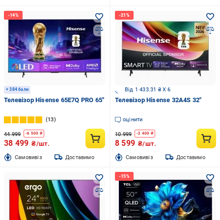
Від 1 433.31 ₴ X 6
+ 384 бали
Телевізор Hisense 65E7Q PRO 65″
Телевізор Hisense 32A4S 32″
13
оцінити
44 999
10 999
-
6 500
₴
-
2 400
₴
38 499
8 599
₴/шт.
₴/шт.
Cамовивіз
Доставимо
Cамовивіз
Доставимо