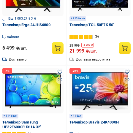
Від 1 083.27 ₴ X 6
+ 219 балів
Телевізор Ergo 24JHS6800
Телевізор TCL 50P7K 50″
оцінити
9
25 999
-
4 000
₴
6 499
₴/шт.
21 999
₴/шт.
Доставимо
Доставка недоступна
+ 114 бали
+ 41 бал
Телевізор Samsung
Телевізор Bravis 24K4000H
UE32F6000FUXUA 32″