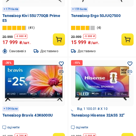
+ 179 балів
+ 159 балів
Телевізор Kivi 55U770QB Prime
Телевізор Ergo 50JUQ7500
E5
41
4
20 999
20 999
-
3 000
₴
-
5 000
₴
17 999
15 999
₴/шт.
₴/шт.
Cамовивіз
Доставимо
Доставимо
Від 1 100.01 ₴ X 10
+ 104 бали
Телевізор Bravis 43K6000U
Телевізор Hisense 32A5S 32″
оцінити
оцінити
-
4 700
₴
-
2 000
₴