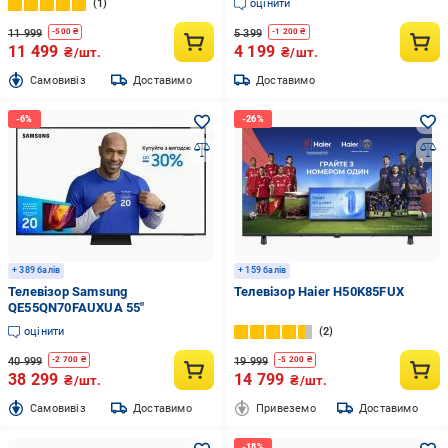
1
оцінити
11 999
5 399
-
500
₴
-
1 200
₴
11 499
4 199
₴/шт.
₴/шт.
Cамовивіз
Доставимо
Доставимо
+ 389 балів
+ 159 балів
Телевізор Samsung
Телевізор Haier H50K85FUX
QE55QN70FAUXUA 55″
оцінити
2
40 999
19 999
-
2 700
₴
-
5 200
₴
38 299
14 799
₴/шт.
₴/шт.
Cамовивіз
Доставимо
Привеземо
Доставимо