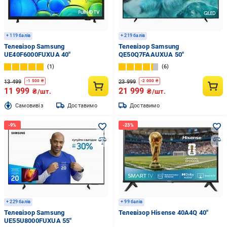
+ 119 балів
+ 219 балів
Телевізор Samsung
Телевізор Samsung
UE40F6000FUXUA 40″
QE50Q7FAAUXUA 50″
1
6
13 499
23 999
-
1 500
₴
-
2 000
₴
11 999
21 999
₴/шт.
₴/шт.
Cамовивіз
Доставимо
Доставимо
+ 229 балів
+ 99 балів
Телевізор Samsung
Телевізор Hisense 40A4Q 40″
UE55U8000FUXUA 55″