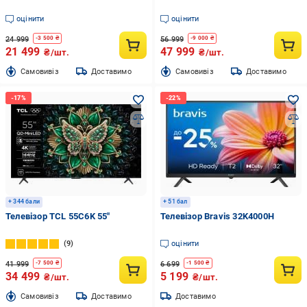
оцінити
оцінити
24 999
56 999
-
3 500
₴
-
9 000
₴
21 499
47 999
₴/шт.
₴/шт.
Cамовивіз
Доставимо
Cамовивіз
Доставимо
+ 344 бали
+ 51 бал
Телевізор TCL 55C6K 55″
Телевізор Bravis 32K4000H
9
оцінити
41 999
6 699
-
7 500
₴
-
1 500
₴
34 499
5 199
₴/шт.
₴/шт.
Cамовивіз
Доставимо
Доставимо