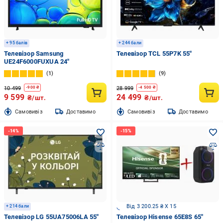
+ 95 балів
+ 244 бали
Телевізор Samsung
Телевізор TCL 55P7K 55″
UE24F6000FUXUA 24″
1
9
10 499
28 999
-
900
₴
-
4 500
₴
9 599
24 499
₴/шт.
₴/шт.
Cамовивіз
Доставимо
Cамовивіз
Доставимо
Від 3 200.25 ₴ X 15
+ 214 бали
Телевізор LG 55UA75006LA 55″
Телевізор Hisense 65E8S 65″