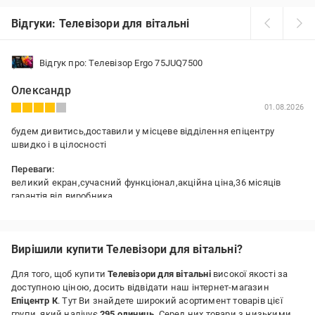
Відгуки: Телевізори для вітальні
Відгук про: Телевізор Ergo 75JUQ7500
Олександр
01.08.2026
будем дивитись,доставили у місцеве відділення епіцентру
швидко і в цілосності
Переваги:
великий екран,сучасний функціонал,акційна ціна,36 місяців
гарантія від виробника
Недоліки:
якщо довго дивитись болять очі ,але можливо це лиш у мене
,решта членів сім'ї не відчуває дискомфорт
Вирішили купити Телевізори для вітальні?
Для того, щоб купити
Телевізори для вітальні
високої якості за
доступною ціною, досить відвідати наш інтернет-магазин
Епіцентр К
. Тут Ви знайдете широкий асортимент товарів цієї
групи, який налічує
295 одиниць
. Серед них товари з низькими