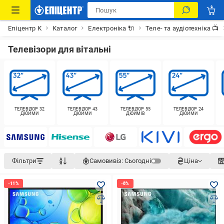
Епіцентр К
Каталог
Електроніка 🔌
Теле- та аудіотехніка 📺
Телевізори для вітальні
ТЕЛЕВІЗОР 32
ТЕЛЕВІЗОР 43
ТЕЛЕВІЗОР 55
ТЕЛЕВІЗОР 24
ДЮЙМИ
ДЮЙМИ
ДЮЙМІВ
ДЮЙМИ
Фільтри
Самовивіз:
Сьогодні
Ціна