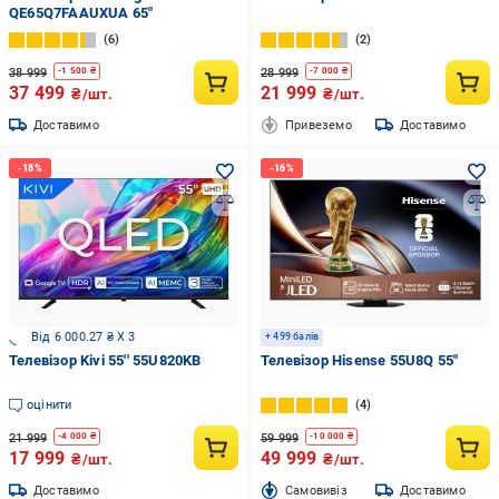
QE65Q7FAAUXUA 65″
6
2
38 999
28 999
-
1 500
₴
-
7 000
₴
37 499
21 999
₴/шт.
₴/шт.
Доставимо
Привеземо
Доставимо
Від 6 000.27 ₴ X 3
+ 499 балів
Телевізор Kivi 55'' 55U820KB
Телевізор Hisense 55U8Q 55″
оцінити
4
21 999
59 999
-
4 000
₴
-
10 000
₴
17 999
49 999
₴/шт.
₴/шт.
Доставимо
Cамовивіз
Доставимо