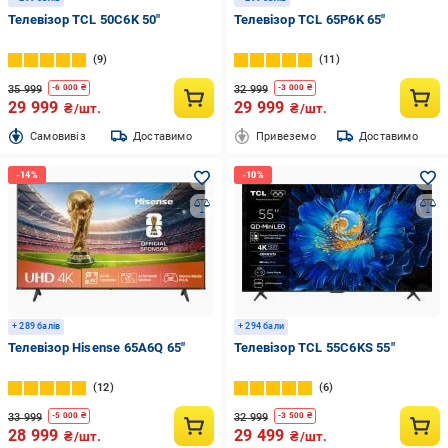
Телевізор TCL 50C6K 50″
Телевізор TCL 65P6K 65″
9
11
35 999
32 999
-
6 000
₴
-
3 000
₴
29 999
29 999
₴/шт.
₴/шт.
Cамовивіз
Доставимо
Привеземо
Доставимо
+ 289 балів
+ 294 бали
Телевізор Hisense 65A6Q 65″
Телевізор TCL 55C6KS 55″
12
6
33 999
32 999
-
5 000
₴
-
3 500
₴
28 999
29 499
₴/шт.
₴/шт.