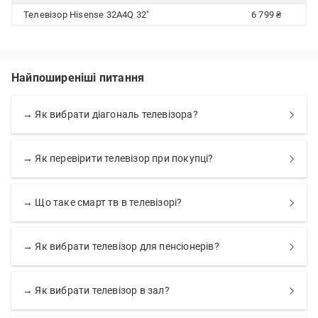
Телевізор Hisense 32A4Q 32″
6 799 ₴
Найпоширеніші питання
→ Як вибрати діагональ телевізора?
→ Як перевірити телевізор при покупці?
→ Що таке смарт тв в телевізорі?
→ Як вибрати телевізор для пенсіонерів?
→ Як вибрати телевізор в зал?