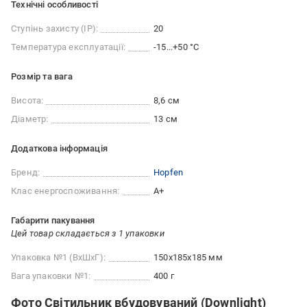
Технічні особливості
Ступінь захисту (IP):
20
Температура експлуатації:
-15...+50 °C
Розмір та вага
Висота:
8,6 см
Діаметр:
13 см
Додаткова інформація
Бренд:
Hopfen
Клас енергоспоживання:
A+
Габарити пакування
Цей товар складається з 1 упаковки
Упаковка №1 (ВхШхГ):
150x185x185 мм
Вага упаковки №1:
400 г
Фото Світильник вбудовуваний (Downlight)