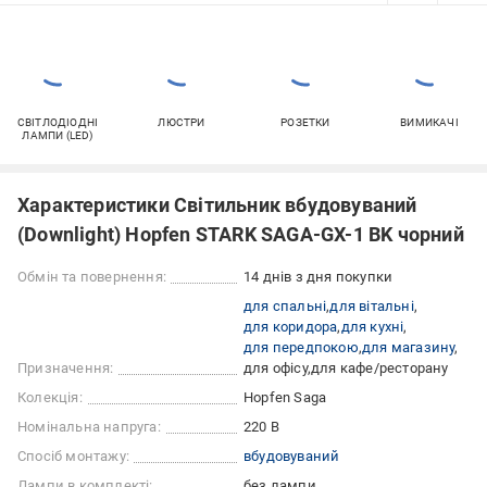
СВІТЛОДІОДНІ
ЛЮСТРИ
РОЗЕТКИ
ВИМИКАЧІ
ЛАМПИ (LED)
Характеристики Світильник вбудовуваний
(Downlight) Hopfen STARK SAGA-GX-1 BK чорний
Обмін та повернення:
14 днів з дня покупки
для спальні
для вітальні
для коридора
для кухні
для передпокою
для магазину
Призначення:
для офісу
для кафе/ресторану
Колекція:
Hopfen Saga
Номінальна напруга:
220 В
Спосіб монтажу:
вбудовуваний
Лампи в комплекті:
без лампи