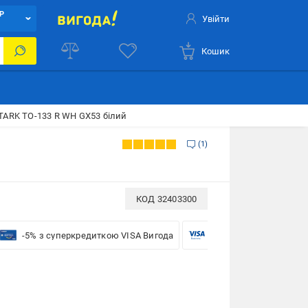
Р
Увійти
Кошик
TARK TO-133 R WH GX53 білий
1
КОД
32403300
-5% з суперкредиткою VISA Вигода
-5% для бізнесу з VISA