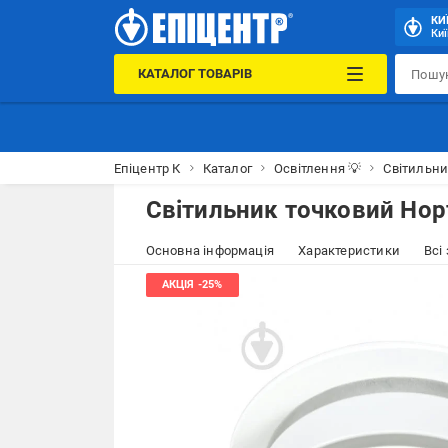
КИ
Киї
КАТАЛОГ ТОВАРІВ
Епіцентр К
Каталог
Освітлення 💡
Світильн
Світильник точковий Hop
Основна інформація
Характеристики
Всі