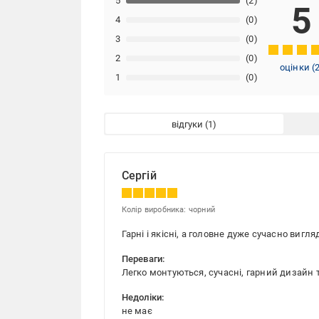
5
(2)
5
4
(0)
3
(0)
2
(0)
оцінки
(
1
(0)
відгуки
Сергій
Колір виробника: чорний
Гарні і якісні, а головне дуже сучасно виг
Переваги:
Легко монтуються, сучасні, гарний дизайн т
Недоліки:
не має