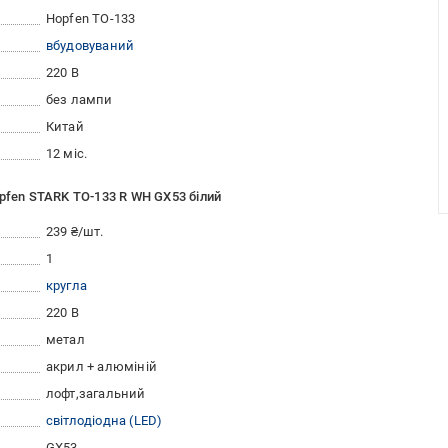
Hopfen TO-133
вбудовуваний
220 В
без лампи
Китай
12 міс.
pfen STARK TO-133 R WH GX53 білий
239 ₴/шт.
1
кругла
220 В
метал
акрил + алюміній
лофт
загальний
світлодіодна (LED)
GX53