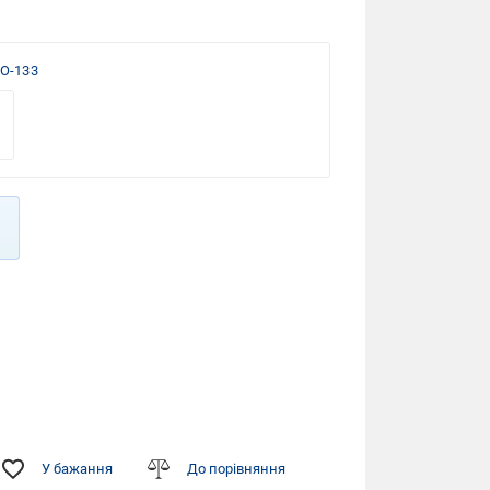
TO-133
У бажання
До порівняння