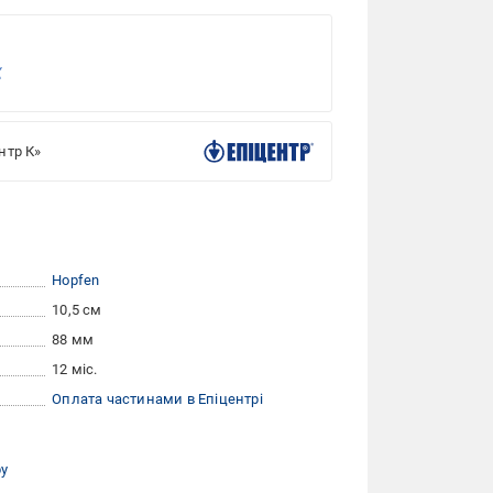
нтр К»
Hopfen
10,5 см
88 мм
12 міс.
Оплата частинами в Епіцентрі
ру