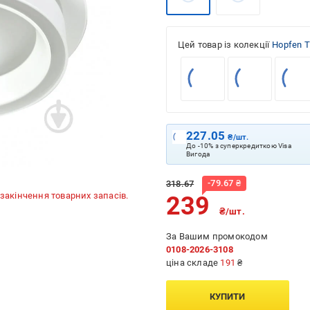
Цей товар із колекції
Hopfen 
227.05
₴/шт.
До -10% з суперкредиткою Visa
Вигода
-
79.67
₴
318.67
до закінчення товарних запасів.
239
₴/шт.
За Вашим промокодом
0108-2026-3108
ціна складе
191
₴
КУПИТИ