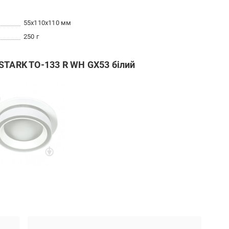
55x110x110 мм
250 г
STARK TO-133 R WH GX53 білий