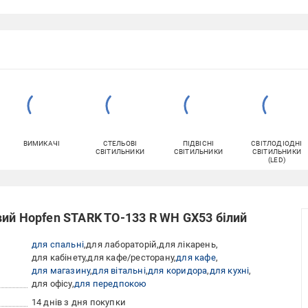
ВИМИКАЧІ
СТЕЛЬОВІ
ПІДВІСНІ
СВІТЛОДІОДНІ
СВІТИЛЬНИКИ
СВІТИЛЬНИКИ
СВІТИЛЬНИКИ
(LED)
вий Hopfen STARK TO-133 R WH GX53 білий
для спальні
для лабораторій
для лікарень
для кабінету
для кафе/ресторану
для кафе
для магазину
для вітальні
для коридора
для кухні
для офісу
для передпокою
14 днів з дня покупки