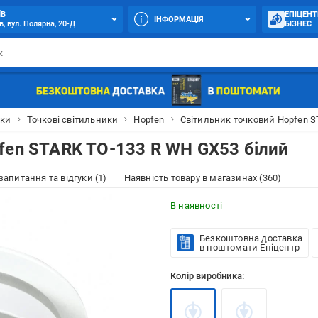
ЇВ
ЕПІЦЕНТ
ІНФОРМАЦІЯ
в, вул. Полярна, 20-Д
БІЗНЕС
ики
Точкові світильники
Hopfen
Світильник точковий Hopfen S
fen STARK TO-133 R WH GX53 білий
 запитання та відгуки (1)
Наявність товару в магазинах (360)
В наявності
Безкоштовна доставка
в поштомати Епіцентр
Колір виробника: