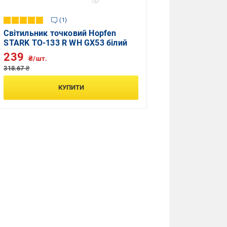
1
Світильник точковий Hopfen
STARK TO-133 R WH GX53 білий
239
₴/шт.
318.67 ₴
КУПИТИ