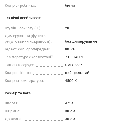
Колір виробника:
білий
Технічні особливості
Ступінь захисту (IP):
20
Димерування (функція
регулювання яскравості):
без димерування
Індекс кольоропередачі:
80 Ra
Температура експлуатації:
-20...+40 °C
Тип світлодіоду:
SMD 2835
Колір світіння:
нейтральний
Колірна температура:
4500 К
Розмір та вага
Висота:
4 см
Ширина:
30 см
Довжина:
30 см