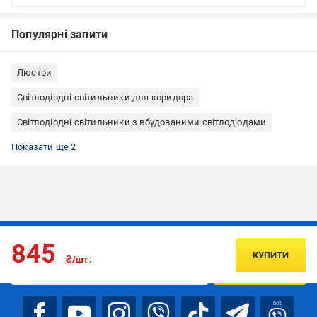
Популярні запити
Люстри
Світлодіодні світильники для коридора
Світлодіодні світильники з вбудованими світлодіодами
Світлодіодні світильники квадратні
Світлодіодні світильники (LED) Sensio
Показати ще 2
Підписуйтесь, щоб дізнаватись першим про акції та пропозиції
845
КУПИТИ
₴/шт.
ПІДПИСАТИСЯ
bot