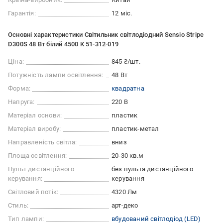
Гарантія:
12 міс.
Основні характеристики Світильник світлодіодний Sensio Stripe
D300S 48 Вт білий 4500 К 51-312-019
Ціна:
845 ₴/шт.
Потужність лампи освітлення:
48 Вт
Форма:
квадратна
Напруга:
220 В
Матеріал основи:
пластик
Матеріал виробу:
пластик-метал
Направленість світла:
вниз
Площа освітлення:
20-30 кв.м
Пульт дистанційного
без пульта дистанційного
керування:
керування
Світловий потік:
4320 Лм
Стиль:
арт-деко
Тип лампи:
вбудований світлодіод (LED)