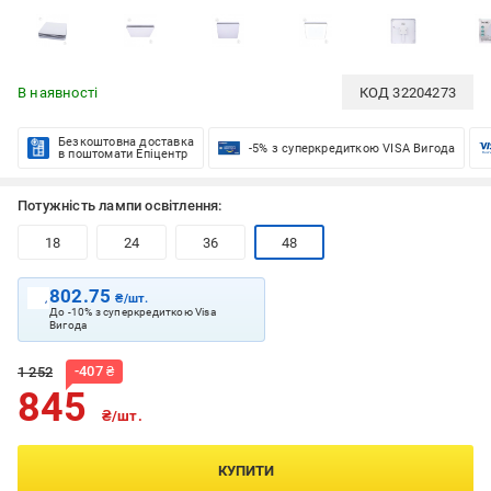
В наявності
КОД
32204273
Безкоштовна доставка
-5% з суперкредиткою VISA Вигода
в поштомати Епіцентр
Потужність лампи освітлення:
18
24
36
48
802.75
₴/шт.
До -10% з суперкредиткою Visa
Вигода
-
407
₴
1 252
845
₴/шт.
КУПИТИ