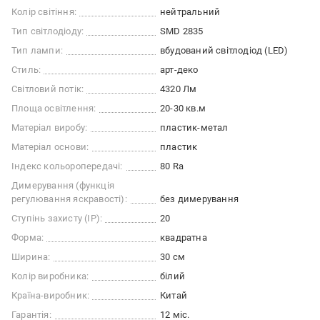
Колір світіння:
нейтральний
Тип світлодіоду:
SMD 2835
Тип лампи:
вбудований світлодіод (LED)
Стиль:
арт-деко
Світловий потік:
4320 Лм
Площа освітлення:
20-30 кв.м
Матеріал виробу:
пластик-метал
Матеріал основи:
пластик
Індекс кольоропередачі:
80 Ra
Димерування (функція
регулювання яскравості):
без димерування
Ступінь захисту (IP):
20
Форма:
квадратна
Ширина:
30 см
Колір виробника:
білий
Країна-виробник:
Китай
Гарантія:
12 міс.