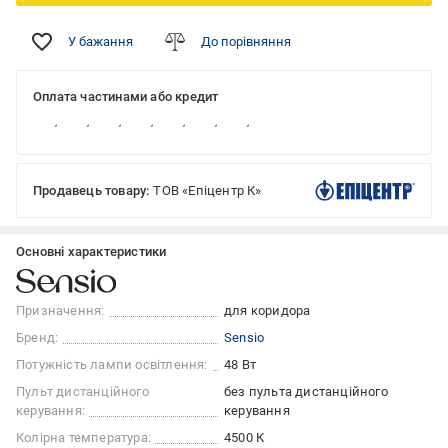
У бажання
До порівняння
Оплата частинами або кредит
Продавець товару:
ТОВ «Епіцентр К»
Основні характеристики
Призначення:
для коридора
Бренд:
Sensio
Потужність лампи освітлення:
48 Вт
Пульт дистанційного
без пульта дистанційного
керування:
керування
Колірна температура:
4500 К