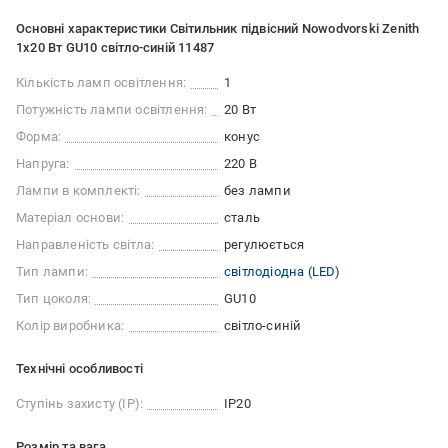
Основні характеристики Світильник підвісний Nowodvorski Zenith
1x20 Вт GU10 світло-синій 11487
Кількість ламп освітлення:
1
Потужність лампи освітлення:
20 Вт
Форма:
конус
Напруга:
220 В
Лампи в комплекті:
без лампи
Матеріал основи:
сталь
Направленість світла:
регулюється
Тип лампи:
світлодіодна (LED)
Тип цоколя:
GU10
Колір виробника:
світло-синій
Технічні особливості
Ступінь захисту (IP):
IP20
Розмір та вага