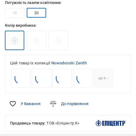
Потужність лампи освітлення:
10
20
Колір виробника:
Цей товар із колекції
Nowodvorski Zenith
ще 6
У бажання
До порівняння
Продавець товару:
ТОВ «Епіцентр К»