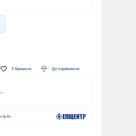
У бажання
До порівняння
нтр К»