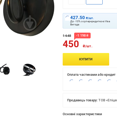
427.50
₴/шт.
До -10% з суперкредиткою Visa
Вигода
-
1 198
₴
1 648
450
₴/шт.
КУПИТИ
Оплата частинами або кредит
Продавець товару:
ТОВ «Епіце
Основні характеристики