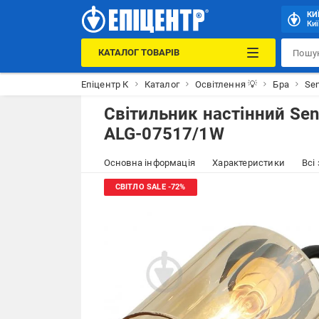
КИ
Киї
КАТАЛОГ ТОВАРІВ
Епіцентр К
Каталог
Освітлення 💡
Бра
Se
Світильник настінний Sen
ALG-07517/1W
Основна інформація
Характеристики
Всі