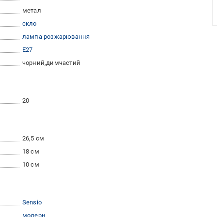
метал
скло
лампа розжарювання
E27
чорний
димчастий
20
26,5 см
18 см
10 см
Sensio
модерн