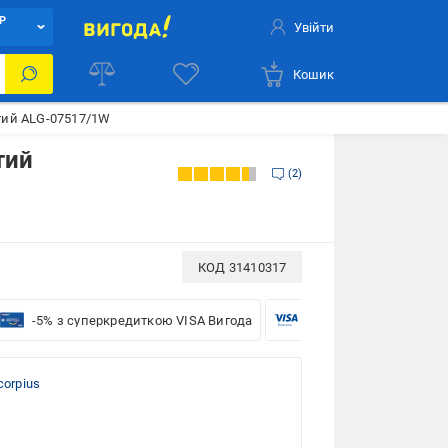
Р
Увійти
Кошик
стий ALG-07517/1W
тий
2
КОД
31410317
-5% з суперкредиткою VISA Вигода
-5% для бізнесу з VISA
corpius