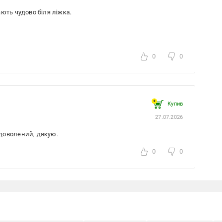
ють чудово біля ліжка.
0
0
Купив
27.07.2026
доволений, дякую.
0
0