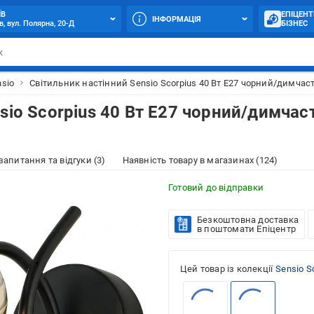
ЇВ
ЕПІЦЕНТ
ІНФОРМАЦІЯ
в, вул. Полярна, 20-Д
БІЗНЕС
nsio
Світильник настінний Sensio Scorpius 40 Вт E27 чорний/димча
sio Scorpius 40 Вт E27 чорний/димчас
 запитання та відгуки (3)
Наявність товару в магазинах (124)
Готовий до відправки
Безкоштовна доставка
в поштомати Епіцентр
Цей товар із колекції
Sensio S