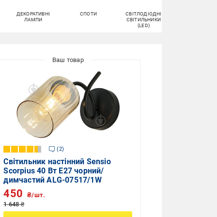
ДЕКОРАТИВНІ
СПОТИ
СВІТЛОДІОДНІ
РАМКИ ДЛЯ
ЛАМПИ
СВІТИЛЬНИКИ
РОЗЕТОК
(LED)
2
Світильник настінний Sensio
Scorpius 40 Вт E27 чорний/
димчастий ALG-07517/1W
450
₴/шт.
1 648 ₴