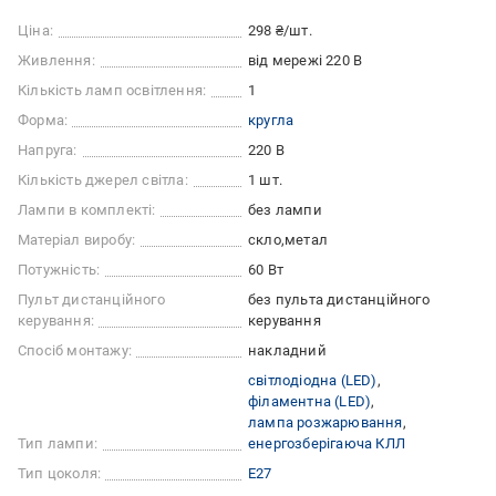
Ціна:
298 ₴/шт.
Живлення:
від мережі 220 В
Кількість ламп освітлення:
1
Форма:
кругла
Напруга:
220 В
Кількість джерел світла:
1 шт.
Лампи в комплекті:
без лампи
Матеріал виробу:
скло
метал
Потужність:
60 Вт
Пульт дистанційного
без пульта дистанційного
керування:
керування
Спосіб монтажу:
накладний
світлодіодна (LED)
філаментна (LED)
лампа розжарювання
Тип лампи:
енергозберігаюча КЛЛ
Тип цоколя:
E27