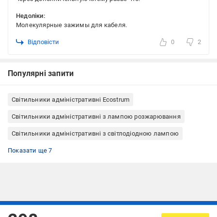
Недоліки:
Молекулярные зажимы для кабеля.
Відповісти
0
2
Популярні запити
Світильники адміністративні Ecostrum
Світильники адміністративні з лампою розжарювання
Світильники адміністративні з світлодіодною лампою
Світильники адміністративні з філаментною лампою
Світильники адміністративні з енергозберігаючою лампою
Світильники адміністративні цоколь E27
Світильники адміністративні круглі
Світильники адміністративні для офісу
Світильники адміністративні для гаража
Світильники адміністративні для магазину
Показати ще 7
КЛЛ
Підписуйтесь, щоб дізнаватись першим про акції та пропозиції