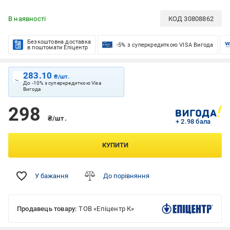
В наявності
КОД
30808862
Безкоштовна доставка
-5% з суперкредиткою VISA Вигода
в поштомати Епіцентр
283.10
₴/шт.
До -10% з суперкредиткою Visa
Вигода
298
₴/шт.
+ 2.98 бала
КУПИТИ
У бажання
До порівняння
Продавець товару:
ТОВ «Епіцентр К»