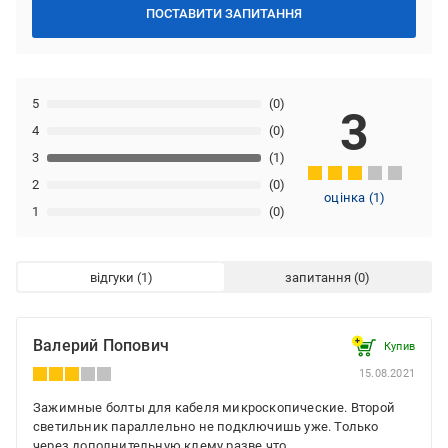
ПОСТАВИТИ ЗАПИТАННЯ
5
(0)
3
4
(0)
3
(1)
2
(0)
оцінка
(
1
)
1
(0)
відгуки
запитання
Валерий Попович
Купив
15.08.2021
Зажимные болты для кабеля микроскопические. Второй
светильник параллельно не подключишь уже. Только
через дополнительную клему разве что.