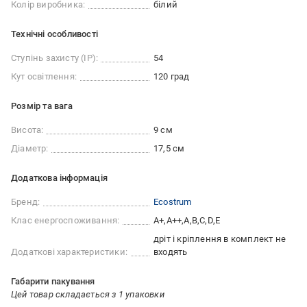
Колір виробника:
білий
Технічні особливості
Ступінь захисту (IP):
54
Кут освітлення:
120 град
Розмір та вага
Висота:
9 см
Діаметр:
17,5 см
Додаткова інформація
Бренд:
Ecostrum
Клас енергоспоживання:
A+
A++
A
B
C
D
E
дріт і кріплення в комплект не
Додаткові характеристики:
входять
Габарити пакування
Цей товар складається з 1 упаковки