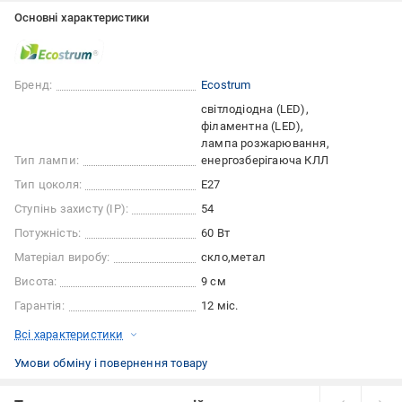
Основні характеристики
Бренд:
Ecostrum
світлодіодна (LED)
філаментна (LED)
лампа розжарювання
Тип лампи:
енергозберігаюча КЛЛ
Тип цоколя:
E27
Ступінь захисту (IP):
54
Потужність:
60 Вт
Матеріал виробу:
скло
метал
Висота:
9 см
Гарантія:
12 міс.
Всі характеристики
Умови обміну і повернення товару