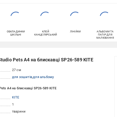
ОБКЛАДИНКИ
КЛЕЙ
ЛІНІЙКИ
АЛЬБОМИ ТА
ШКІЛЬНІ
КАНЦЕЛЯРСЬКИЙ
ПАПІР ДЛЯ
МАЛЮВАННЯ
udio Pets A4 на блискавці SP26-589 KITE
27 см
для зошитів
для альбому
ets A4 на блискавці SP26-589 KITE
KITE
1
тварини