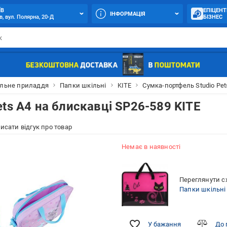
ЇВ
ЕПІЦЕНТ
ІНФОРМАЦІЯ
в, вул. Полярна, 20-Д
БІЗНЕС
льне приладдя
Папки шкільні
KITE
Сумка-портфель Studio Pet
ts A4 на блискавці SP26-589 KITE
исати відгук про товар
Немає в наявності
Переглянути сх
Папки шкільні
У бажання
До 