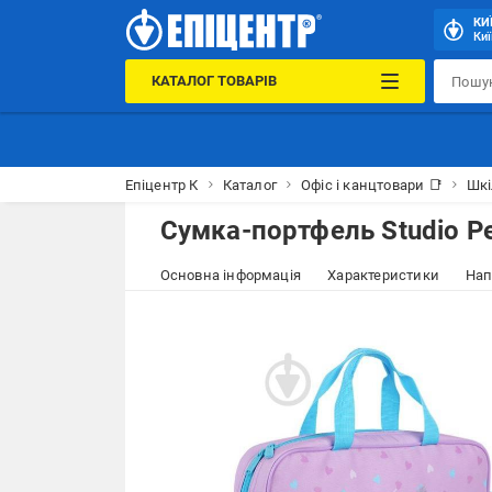
КИ
Киї
КАТАЛОГ ТОВАРІВ
Епіцентр К
Каталог
Офіс і канцтовари 📑
Шкі
Сумка-портфель Studio Pe
Основна інформація
Характеристики
Нап