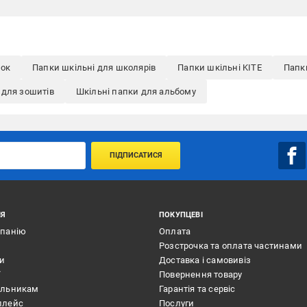
ток
Папки шкільні для школярів
Папки шкільні KITE
Папки
 для зошитів
Шкільні папки для альбому
ПІДПИСАТИСЯ
ІЯ
ПОКУПЦЕВІ
мпанію
Оплата
Розстрочка та оплата частинами
ти
Доставка і самовивіз
ї
Повернення товару
альникам
Гарантія та сервіс
плейс
Послуги