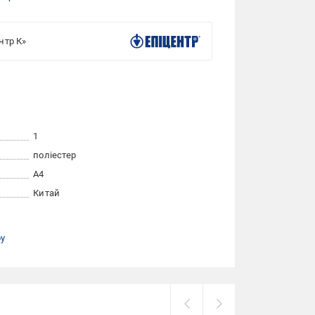
нтр К»
1
поліестер
A4
Китай
ру