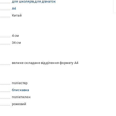
для школярів
для дівчаток
A4
Китай
4 см
34 см
велике складане відділення формату А4
поліестер
блискавка
поліетилен
рожевий