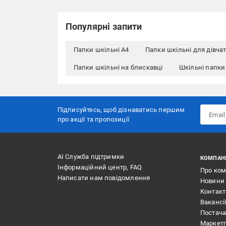
Популярні запити
Папки шкільні A4
Папки шкільні для дівча
Папки шкільні на блискавці
Шкільні папки
Підписуйтесь, щоб дізнаватись першим
про акції та пропозиції
АІ Служба підтримки
КОМПАН
Інформаційний центр, FAQ
Про ко
Написати нам повідомлення
Новини
Контак
Вакансі
Постач
Маркет