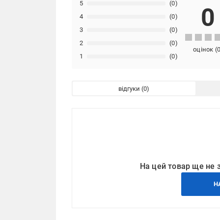
5
(0)
0
4
(0)
3
(0)
2
(0)
оцінок
(
1
(0)
відгуки
На цей товар ще не 
Н