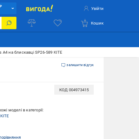
Р
Увійти
Кошик
s A4 на блискавці SP26-589 KITE
залишити відгук
КОД
004973415
ожі моделі в категорії:
 KITE
порівняння