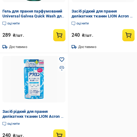
Гель для прання парфумований
Засіб рідкий для прання
Universal Galvea Quick Wash для
делікатних тканин LION Acron з
короткого циклу прання 1,52 л
ароматом Квітковий букет 380
оцінити
оцінити
(305181)
мл (344575)
289
240
₴/шт.
₴/шт.
Доставимо
Доставимо
Засіб рідкий для прання
делікатних тканин LION Acron з
легким ароматом Ніжне мило
оцінити
380 мл (344605)
240
₴/шт.