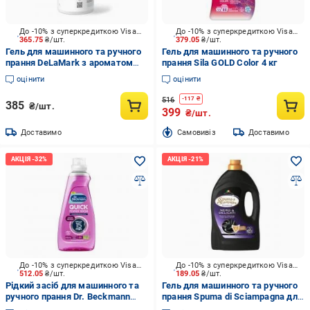
До -10% з суперкредиткою Visa Вигода
До -10% з суперкредиткою Visa Вигода
365.75
₴/шт.
379.05
₴/шт.
Гель для машинного та ручного
Гель для машинного та ручного
прання DeLaMark з ароматом
прання Sila GOLD Color 4 кг
шкіри, уда та ветиверу 1 л
оцінити
оцінити
516
-
117
₴
385
₴/шт.
399
₴/шт.
Доставимо
Cамовивіз
Доставимо
До -10% з суперкредиткою Visa Вигода
До -10% з суперкредиткою Visa Вигода
512.05
₴/шт.
189.05
₴/шт.
Рідкий засіб для машинного та
Гель для машинного та ручного
ручного прання Dr. Beckmann
прання Spuma di Sciampagna для
для швидкого прання Колор 0,8 л
чорної тканини 1,35 л