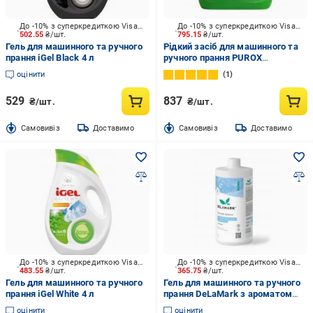
До -10% з суперкредиткою Visa Вигода
До -10% з суперкредиткою Visa Вигода
502.55
₴/шт.
795.15
₴/шт.
Гель для машинного та ручного
Рідкий засіб для машинного та
прання iGel Black 4 л
ручного прання PUROX
Hydefender PRO Universal 5,4 л
оцінити
1
529
837
₴/шт.
₴/шт.
Cамовивіз
Доставимо
Cамовивіз
Доставимо
До -10% з суперкредиткою Visa Вигода
До -10% з суперкредиткою Visa Вигода
483.55
₴/шт.
365.75
₴/шт.
Гель для машинного та ручного
Гель для машинного та ручного
прання iGel White 4 л
прання DeLaMark з ароматом
амбри, пачулі та маршмелоу 1 л
оцінити
оцінити