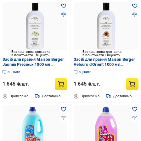
Безкоштовна доставка
Безкоштовна доставка
в поштомати Епіцентр
в поштомати Епіцентр
Засіб для прання Maison Berger
Засіб для прання Maison Berger
Jasmin Precieux 1000 мл
Velours d'Orient 1000 мл
(111005750)
(111005517)
оцінити
оцінити
1 645
1 645
₴/шт.
₴/шт.
Привеземо
Доставимо
Привеземо
Доставимо