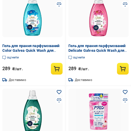
Гель для прання парфумований
Гель для прання парфумований
Color Galvea Quick Wash для
Delicate Galvea Quick Wash для
короткого циклу прання 1,52 л
короткого циклу прання 1,52 л
оцінити
оцінити
(305198)
(305204)
289
289
₴/шт.
₴/шт.
Доставимо
Доставимо