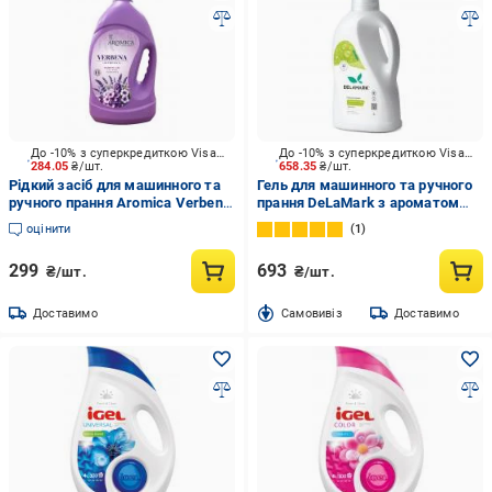
До -10% з суперкредиткою Visa Вигода
До -10% з суперкредиткою Visa Вигода
284.05
₴/шт.
658.35
₴/шт.
Рідкий засіб для машинного та
Гель для машинного та ручного
ручного прання Aromica Verbena
прання DeLaMark з ароматом
de Provence 4 л
винограду, бергамоту та лимона
оцінити
1
2 л
299
693
₴/шт.
₴/шт.
Доставимо
Cамовивіз
Доставимо