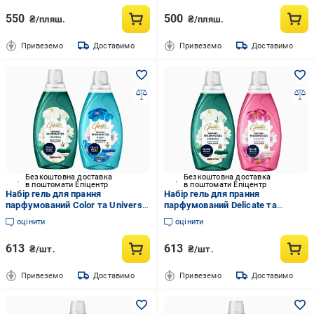
550
500
₴/пляш.
₴/пляш.
Привеземо
Доставимо
Привеземо
Доставимо
Безкоштовна доставка
Безкоштовна доставка
в поштомати Епіцентр
в поштомати Епіцентр
Набір гель для прання
Набір гель для прання
парфумований Color та Universal
парфумований Delicate та
для короткого циклу прання
Universal для короткого циклу
оцінити
оцінити
Galvea Quick Wash/1,52 л 2 шт.
прання Galvea Quick Wash/1,52 л
(305198/181)
2 шт. (305204/181)
613
613
₴/шт.
₴/шт.
Привеземо
Доставимо
Привеземо
Доставимо