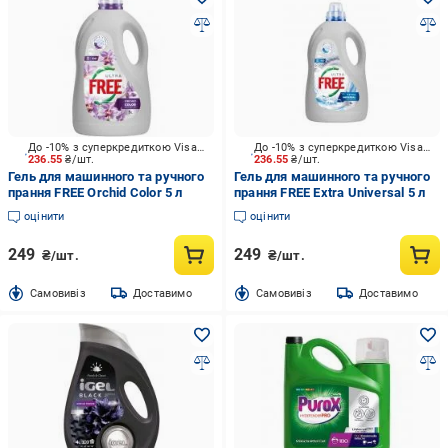
До -10% з суперкредиткою Visa Вигода
До -10% з суперкредиткою Visa Вигода
236.55
₴/шт.
236.55
₴/шт.
Гель для машинного та ручного
Гель для машинного та ручного
прання FREE Orchid Color 5 л
прання FREE Extra Universal 5 л
оцінити
оцінити
249
249
₴/шт.
₴/шт.
Cамовивіз
Доставимо
Cамовивіз
Доставимо