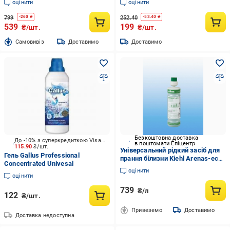
оцінити
оцінити
799
252.40
-
260
₴
-
53.40
₴
539
199
₴/шт.
₴/шт.
Cамовивіз
Доставимо
Доставимо
Безкоштовна доставка
До -10% з суперкредиткою Visa Вигода
в поштомати Епіцентр
115.90
₴/шт.
Універсальний рідкий засіб для
Гель Gallus Professional
прання білизни Kiehl Arenas-eco
Concentrated Univesal
1 л (1398858439)
оцінити
оцінити
739
₴/л
122
₴/шт.
Привеземо
Доставимо
Доставка недоступна