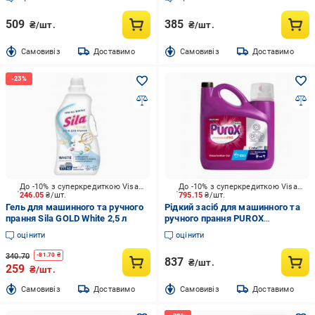
509
385
₴/шт.
₴/шт.
Cамовивіз
Доставимо
Cамовивіз
Доставимо
До -10% з суперкредиткою Visa Вигода
До -10% з суперкредиткою Visa Вигода
246.05
₴/шт.
795.15
₴/шт.
Гель для машинного та ручного
Рідкий засіб для машинного та
прання Sila GOLD White 2,5 л
ручного прання PUROX
Hydefender PRO Color 5,4 л
оцінити
оцінити
340.70
-
81.70
₴
837
₴/шт.
259
₴/шт.
Cамовивіз
Доставимо
Cамовивіз
Доставимо