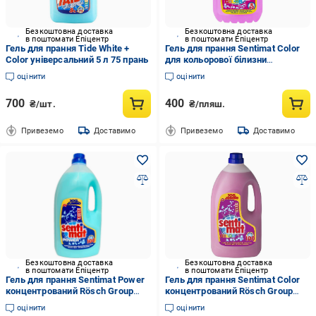
Безкоштовна доставка
Безкоштовна доставка
в поштомати Епіцентр
в поштомати Епіцентр
Гель для прання Tide White +
Гель для прання Sentimat Color
Color універсальний 5 л 75 прань
для кольорової білизни
концентрований автомат 4 л
оцінити
оцінити
700
400
₴/шт.
₴/пляш.
Привеземо
Доставимо
Привеземо
Доставимо
Безкоштовна доставка
Безкоштовна доставка
в поштомати Епіцентр
в поштомати Епіцентр
Гель для прання Sentimat Power
Гель для прання Sentimat Color
концентрований Rösch Group
концентрований Rösch Group
автомат 5 л 100 прань
для кольорової білизни автомат
оцінити
оцінити
5 л 100 прань