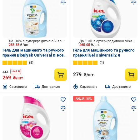
До -10% з суперкредиткою Visa Вигода
До -10% з суперкредиткою Visa Вигода
255.55
₴/шт.
265.05
₴/шт.
Гель для машинного та ручного
Гель для машинного та ручного
прання BioBlysk Universal & Rose
прання iGel Universal 2 л
Sandalwood Niche Perfume 5 л
5
1
417
-
148
₴
279
₴/шт.
269
₴/шт.
Cамовивіз
Доставимо
Cамовивіз
Доставимо