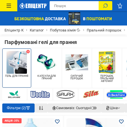
Епіцентр К
Каталог
Побутова хімія 💦
Пральний порошок
Парфумовані гелі для прання
ГЕЛЬ ДЛЯ ПРАННЯ
КАПСУЛИ ДЛЯ
СИПУЧИЙ
ПОРОШОК
ПРАННЯ
ПОРОШОК
ПРАЛЬНИЙ
АВТОМАТ
Фільтри (2)
Самовивіз:
Сьогодні
Ціна