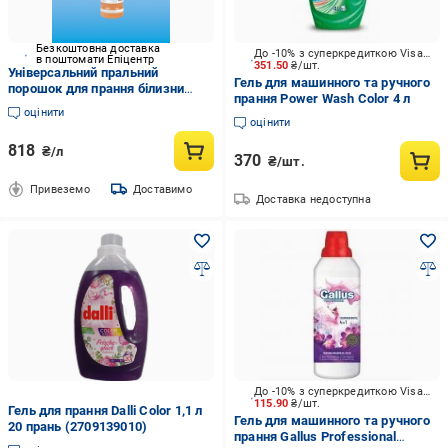
Безкоштовна доставка
До -10% з суперкредиткою Visa Вигода
в поштомати Епіцентр
351.50
₴/шт.
Універсальний пральний
Гель для машинного та ручного
порошок для прання білизни
прання Power Wash Color 4 л
Kiehl Arenas-compact 1 л
оцінити
(33956430)
оцінити
818
₴/л
370
₴/шт.
Привеземо
Доставимо
Доставка недоступна
До -10% з суперкредиткою Visa Вигода
115.90
₴/шт.
Гель для прання Dalli Color 1,1 л
Гель для машинного та ручного
20 прань (2709139010)
прання Gallus Professional