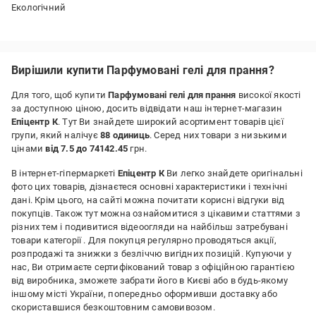
Екологічний
Вирішили купити Парфумовані гелі для прання?
Для того, щоб купити
Парфумовані гелі для прання
високої якості
за доступною ціною, досить відвідати наш інтернет-магазин
Епіцентр К
. Тут Ви знайдете широкий асортимент товарів цієї
групи, який налічує
88 одиниць
. Серед них товари з низькими
цінами
від 7.5 до 74142.45
грн.
В інтернет-гіпермаркеті
Епіцентр К
Ви легко знайдете оригінальні
фото цих товарів, дізнаєтеся основні характеристики і технічні
дані. Крім цього, на сайті можна почитати корисні відгуки від
покупців. Також тут можна ознайомитися з цікавими статтями з
різних тем і подивитися відеоогляди на найбільш затребувані
товари категорії
. Для покупця регулярно проводяться акції,
розпродажі та знижки з безліччю вигідних позицій. Купуючи у
нас, Ви отримаєте сертифікований товар з офіційною гарантією
від виробника, зможете забрати його в Києві або в будь-якому
іншому місті України, попередньо оформивши доставку або
скориставшися безкоштовним самовивозом.