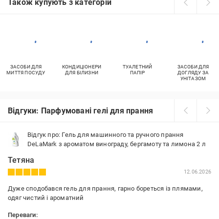
Також купують з категорій
ЗАСОБИ ДЛЯ
КОНДИЦІОНЕРИ
ТУАЛЕТНИЙ
ЗАСОБИ ДЛЯ
МИТТЯ ПОСУДУ
ДЛЯ БІЛИЗНИ
ПАПІР
ДОГЛЯДУ ЗА
УНІТАЗОМ
Відгуки: Парфумовані гелі для прання
Відгук про: Гель для машинного та ручного прання
DeLaMark з ароматом винограду, бергамоту та лимона 2 л
Тетяна
12.06.2026
Дуже сподобався гель для прання, гарно бореться із плямами,
одяг чистий і ароматний
Переваги: