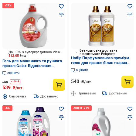
Безкоштовна доставка
До -10% з суперкредиткою Visa Вигода
в поштомати Епіцентр
512.05
₴/шт.
Набір Парфумованого преміум
Гель для машинного та ручного
гелю для прання білих тканин
прання Galax Відновлення
Galvea Sunny Essence WHITE по
оцінити
кольору 2,97 л
55 прань 2 л по 2 шт. (304368-2)
оцінити
540
₴/шт.
699
-
160
₴
539
₴/шт.
Привеземо
Доставимо
Cамовивіз
Доставимо