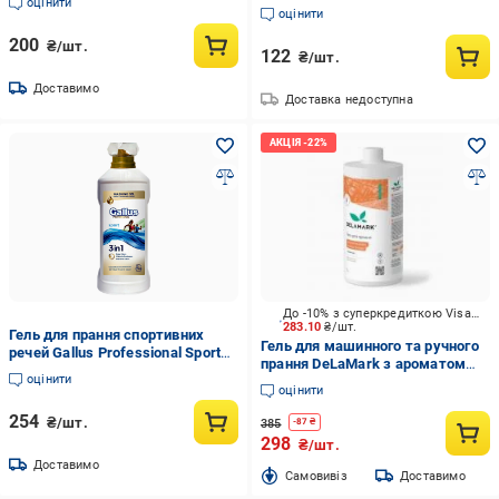
оцінити
Concentrated Color 1 л
оцінити
200
₴/шт.
122
₴/шт.
Доставимо
Доставка недоступна
До -10% з суперкредиткою Visa Вигода
283.10
₴/шт.
Гель для прання спортивних
Гель для машинного та ручного
речей Gallus Professional Sport
прання DeLaMark з ароматом
концентрат 3в1 57 прань 2 л
оцінити
імбиру, мускусу та кедра 1 л
(301602)
оцінити
254
₴/шт.
385
-
87
₴
298
₴/шт.
Доставимо
Cамовивіз
Доставимо