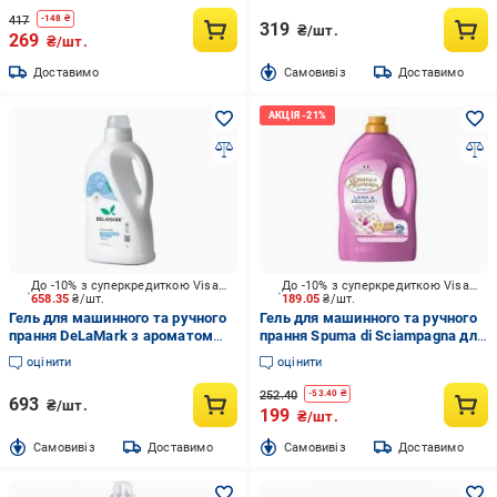
417
-
148
₴
319
₴/шт.
269
₴/шт.
Доставимо
Cамовивіз
Доставимо
До -10% з суперкредиткою Visa Вигода
До -10% з суперкредиткою Visa Вигода
658.35
₴/шт.
189.05
₴/шт.
Гель для машинного та ручного
Гель для машинного та ручного
прання DeLaMark з ароматом
прання Spuma di Sciampagna для
амбри, пачулі та маршмелоу 2 л
кашеміру, вовни та шовку 1,35 л
оцінити
оцінити
252.40
-
53.40
₴
693
₴/шт.
199
₴/шт.
Cамовивіз
Доставимо
Cамовивіз
Доставимо