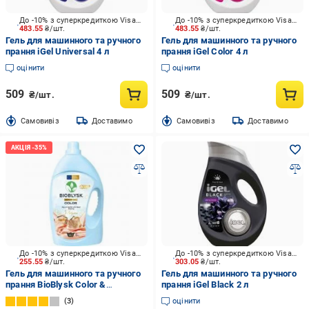
До -10% з суперкредиткою Visa Вигода
До -10% з суперкредиткою Visa Вигода
483.55
₴/шт.
483.55
₴/шт.
Гель для машинного та ручного
Гель для машинного та ручного
прання iGel Universal 4 л
прання iGel Color 4 л
оцінити
оцінити
509
509
₴/шт.
₴/шт.
Cамовивіз
Доставимо
Cамовивіз
Доставимо
До -10% з суперкредиткою Visa Вигода
До -10% з суперкредиткою Visa Вигода
255.55
₴/шт.
303.05
₴/шт.
Гель для машинного та ручного
Гель для машинного та ручного
прання BioBlysk Color &
прання iGel Black 2 л
Ayurvedic Amber Niche Perfume
3
оцінити
5 л