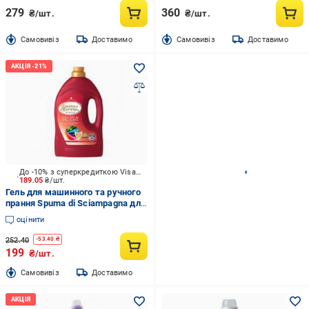
279
360
₴/шт.
₴/шт.
Cамовивіз
Доставимо
Cамовивіз
Доставимо
До -10% з суперкредиткою Visa Вигода
189.05
₴/шт.
Гель для машинного та ручного
прання Spuma di Sciampagna для
кольорової та делікатній
оцінити
тканини 1,35 л
252.40
-
53.40
₴
199
₴/шт.
Cамовивіз
Доставимо