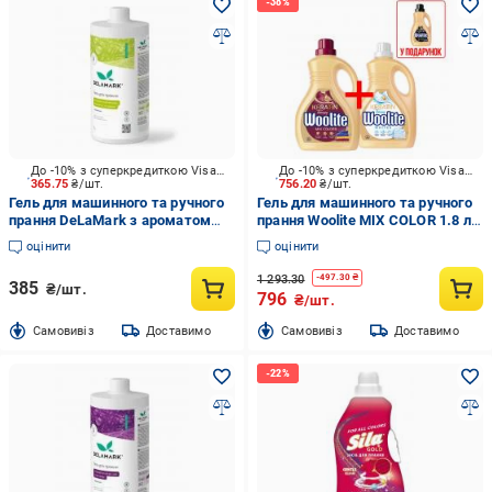
До -10% з суперкредиткою Visa Вигода
До -10% з суперкредиткою Visa Вигода
365.75
₴/шт.
756.20
₴/шт.
Гель для машинного та ручного
Гель для машинного та ручного
прання DeLaMark з ароматом
прання Woolite MIX COLOR 1.8 л +
винограду, бергамоту та лимона
WITE 1,8 л (подарунок Black 0.9
оцінити
оцінити
1 л
л) 3 шт.
1 293.30
-
497.30
₴
385
₴/шт.
796
₴/шт.
Cамовивіз
Доставимо
Cамовивіз
Доставимо