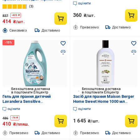
оцінити
джинсових тканин з кератином
3
0,9 л 3 шт.
360
₴/шт.
837
-
423
₴
414
₴/шт.
Привеземо
Доставимо
Cамовивіз
Доставимо
Безкоштовна доставка
Безкоштовна доставка
в поштомати Епіцентр
в поштомати Епіцентр
Гель для прання дитячий
Засіб для прання Maison Berger
Lavandera Sensitive
Home Sweet Home 1000 мл
гіпоалергенний з календулою 0+
(111005518)
оцінити
оцінити
2,49 л 83 прання
486
-
76
₴
1 645
₴/шт.
410
₴/пляш.
Привеземо
Доставимо
Привеземо
Доставимо