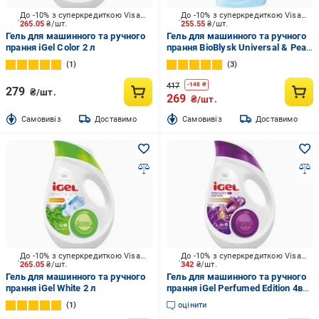
До -10% з суперкредиткою Visa Вигода
До -10% з суперкредиткою Visa Вигода
265.05
₴/шт.
255.55
₴/шт.
Гель для машинного та ручного
Гель для машинного та ручного
прання iGel Color 2 л
прання BioBlysk Universal & Pearl
Delight Niche Perfume 5 л
1
3
417
-
148
₴
279
₴/шт.
269
₴/шт.
Cамовивіз
Доставимо
Cамовивіз
Доставимо
До -10% з суперкредиткою Visa Вигода
До -10% з суперкредиткою Visa Вигода
265.05
₴/шт.
342
₴/шт.
Гель для машинного та ручного
Гель для машинного та ручного
прання iGel White 2 л
прання iGel Perfumed Edition 4в1
2 л
1
оцінити