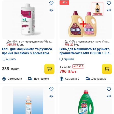
До -10% з суперкредиткою Visa Вигода
До -10% з суперкредиткою Visa Вигода
365.75
₴/шт.
756.20
₴/шт.
Гель для машинного та ручного
Гель для машинного та ручного
прання DeLaMark з ароматом
прання Woolite MIX COLOR 1.8 л +
чорної вишні, замші та тютюну
DELICAT WOOL ( Black 0.9 л у
оцінити
оцінити
1 л
подарунок)
1 293.30
-
497.30
₴
385
₴/шт.
796
₴/шт.
Cамовивіз
Доставимо
Cамовивіз
Доставимо