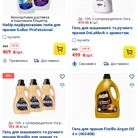
Безкоштовна доставка
До -10% з суперкредиткою Visa Вигода
в поштомати Епіцентр
474.05
₴/шт.
Набір парфумованих гелів для
Гель для машинного та ручного
прання Gallus Professional
прання DeLaMark з ароматом
Universal and Color 4в1 55 прань
оцінити
чорної вишні, замши та тютюну
1,98 л 2 шт. (302234/2)
оцінити
2 л
494
-
25
₴
693
-
194
₴
469
₴/шт.
499
₴/шт.
Привеземо
Доставимо
Cамовивіз
Доставимо
До -10% з суперкредиткою Visa Вигода
393.30
₴/шт.
Гель для прання Fiorillo Argan Oil
Гель для машинного та ручного
4 л (003408)
прання Woolite для чорних та