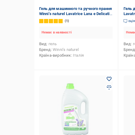
Гель для машинного та ручного прання
Гель д
Winni’s naturel Lavatrice Lana e Delicati
Lavatr
0,75 л
1
оці
Немає в наявності
Немає
Вид
гель
Вид
г
Бренд
Winni’s naturel
Брен
Країна-виробник
Італія
Країн