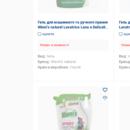
Гель для машинного та ручного прання
Гель д
Winni’s naturel Lavatrice Lana e Delicati
Lavat
Ecoricarica 0,8 л
0,814 
оцінити
оці
Немає в наявності
Немає
Вид
гель
Вид
г
Бренд
Winni’s naturel
Брен
Країна-виробник
Італія
Країн