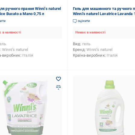
ля ручного прання Winni’s naturel
Гель для машинного та ручного 
ice Bucato a Mano 0,75 л
Winni’s naturel Lavatrice Lavanda 1
нити
оцінити
 в наявності
Немає в наявності
ель
Вид
гель
д
Winni’s naturel
Бренд
Winni’s naturel
а-виробник
Італія
Країна-виробник
Італія