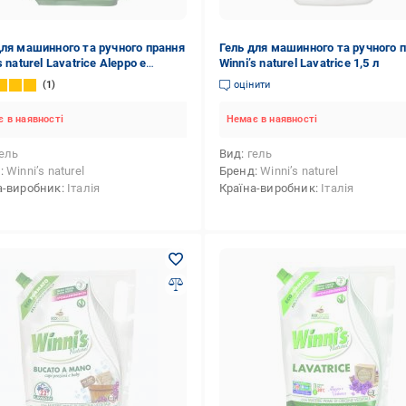
для машинного та ручного прання
Гель для машинного та ручного 
s naturel Lavatrice Aleppo e
Winni’s naturel Lavatrice 1,5 л
a 1,5 л
1
оцінити
 в наявності
Немає в наявності
ель
Вид
гель
д
Winni’s naturel
Бренд
Winni’s naturel
а-виробник
Італія
Країна-виробник
Італія