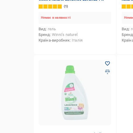
1
Немає в наявності
Немає
Вид
гель
Вид
г
Бренд
Winni’s naturel
Брен
Країна-виробник
Італія
Країн