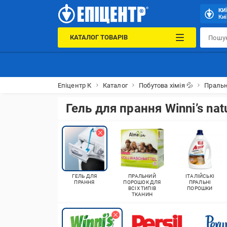
КИ
Киї
КАТАЛОГ ТОВАРІВ
Епіцентр К
Каталог
Побутова хімія 💦
Праль
Гель для прання Winni’s nat
ГЕЛЬ ДЛЯ
ПРАЛЬНИЙ
ІТАЛІЙСЬКІ
ПРАННЯ
ПОРОШОК ДЛЯ
ПРАЛЬНІ
ВСІХ ТИПІВ
ПОРОШКИ
ТКАНИН