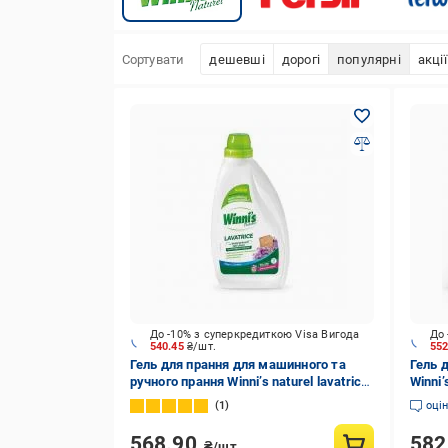
Сортувати
дешевші
дорогі
популярні
акції
До -10% з суперкредиткою Visa Вигода
До 
540.45
₴/шт.
55
Гель для прання для машинного та
Гель 
ручного прання Winni’s naturel lavatrice
Winni’
Aleppo e Verbena 1,125 л
1
оці
568.90
58
₴/шт.