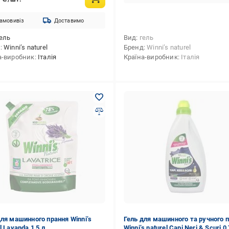
амовивіз
Доставимо
ель
Вид
гель
д
Winni’s naturel
Бренд
Winni’s naturel
а-виробник
Італія
Країна-виробник
Італія
для машинного прання Winni’s
Гель для машинного та ручного 
l Lavanda 1,5 л
Winni’s naturel Capi Neri & Scuri 0,