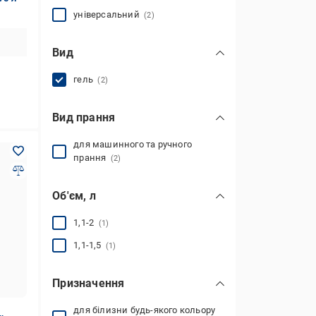
універсальний
(2)
Вид
гель
(2)
Вид прання
для машинного та ручного
прання
(2)
Об'єм, л
1,1-2
(1)
1,1-1,5
(1)
Призначення
для білизни будь-якого кольору