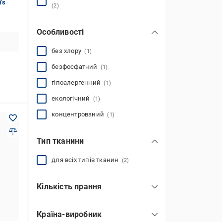
’s
(2)
Особливості
без хлору
(1)
безфосфатний
(1)
гіпоалергенний
(1)
екологічний
(1)
концентрований
(1)
Тип тканини
для всіх типів тканин
(2)
Кількість прання
25
(1)
Країна-виробник
30
(1)