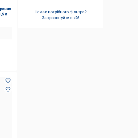
Італія
(2)
прання
Немає потрібного фільтра?
,5 л
Запропонуйте свій!