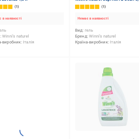
1
1
 в наявності
Немає в наявності
ель
Вид
гель
д
Winni’s naturel
Бренд
Winni’s naturel
а-виробник
Італія
Країна-виробник
Італія