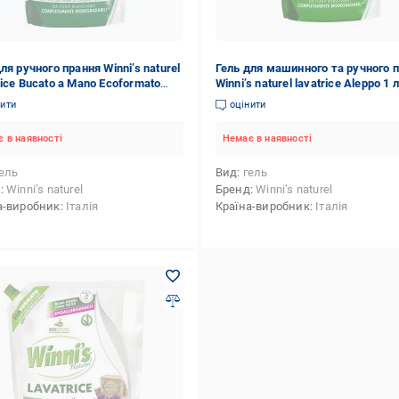
ля ручного прання Winni’s naturel
Гель для машинного та ручного 
rice Bucato a Mano Ecoformato
Winni’s naturel lavatrice Aleppo 1 л
л
нити
оцінити
 в наявності
Немає в наявності
ель
Вид
гель
д
Winni’s naturel
Бренд
Winni’s naturel
а-виробник
Італія
Країна-виробник
Італія