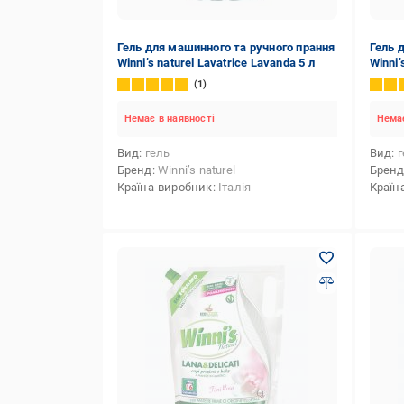
Гель для машинного та ручного прання
Гель 
Winni’s naturel Lavatrice Lavanda 5 л
Winni’
Verben
1
Немає в наявності
Немає
Вид
гель
Вид
г
Бренд
Winni’s naturel
Брен
Країна-виробник
Італія
Країн