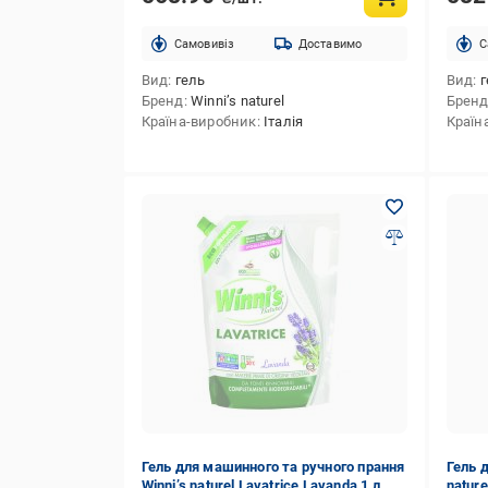
Cамовивіз
Доставимо
C
Вид
гель
Вид
г
Бренд
Winni’s naturel
Брен
Країна-виробник
Італія
Країн
Гель для машинного та ручного прання
Гель 
Winni’s naturel Lavatrice Lavanda 1 л
nature