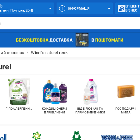
ЇВ
ЕПІЦЕНТ
ІНФОРМАЦІЯ
в, вул. Полярна, 20-Д
БІЗНЕС
ний порошок
Winni’s naturel гель
urel
ГІПОАЛЕРГЕННИЙ
КОНДИЦІОНЕРИ
ВІДБІЛЮВАЧІ ТА
ГОСПОДАРЧІ
ДЛЯ БІЛИЗНИ
ПЛЯМОВИВІДНИКИ
МИЛА