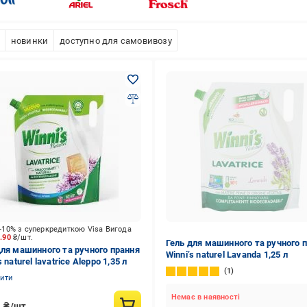
новинки
доступно для самовивозу
-10% з суперкредиткою Visa Вигода
2.90
₴/шт.
Гель для машинного та ручного 
для машинного та ручного прання
Winni’s naturel Lavanda 1,25 л
s naturel lavatrice Aleppo 1,35 л
1
нити
Немає в наявності
2
₴/шт.