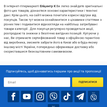
В інтернет-гіпермаркеті
Епіцентр К
Ви легко знайдете оригінальні
фото цих товарів, дізнаєтеся основні характеристики і технічні
дані. Крім цього, на сайті можна почитати корисні відгуки від
покупців. Також тут можна ознайомитися з цікавими статтями з
різних тем і подивитися відеоогляди на найбільш затребувані
товари категорії
. Для покупця регулярно проводяться акції,
розпродажі та знижки з безліччю вигідних позицій. Купуючи у
нас, Ви отримаєте сертифікований товар з офіційною гарантією
від виробника, зможете забрати його в Києві або в будь-якому
іншому місті України, попередньо оформивши доставку або
скориставшися безкоштовним самовивозом.
Підписуйтесь, щоб дізнаватись першим про акції та пропозиції
ПІДПИСАТИСЯ
bot
bot