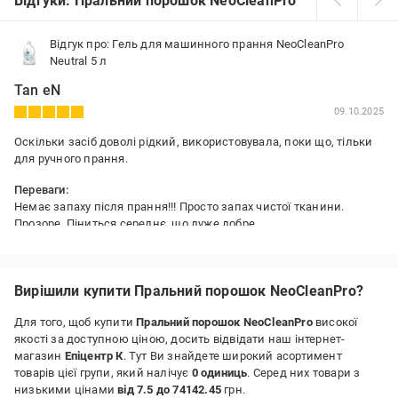
Відгуки: Пральний порошок NeoCleanPro
Відгук про: Гель для машинного прання NeoCleanPro
Neutral 5 л
Tan eN
09.10.2025
Оскільки засіб доволі рідкий, використовувала, поки що, тільки
для ручного прання.
Переваги:
Немає запаху після прання!!! Просто запах чистої тканини.
Прозоре. Піниться середнє, що дуже добре.
Недоліки:
Рідке.
Вирішили купити Пральний порошок NeoCleanPro?
Для того, щоб купити
Пральний порошок NeoCleanPro
високої
якості за доступною ціною, досить відвідати наш інтернет-
магазин
Епіцентр К
. Тут Ви знайдете широкий асортимент
товарів цієї групи, який налічує
0 одиниць
. Серед них товари з
низькими цінами
від 7.5 до 74142.45
грн.