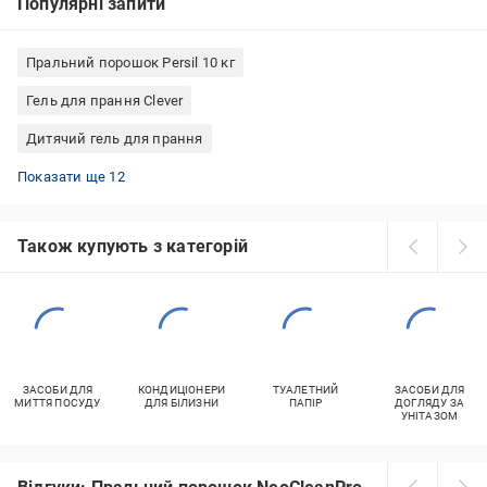
Популярні запити
Пральний порошок Persil 10 кг
Гель для прання Clever
Дитячий гель для прання
Гель для прання Milwa
Гель для прання Frosch
Гель для прання білих речей
Persil гель для прання
Wash&Free капсули для прання
Капсули для прання Miele
Гель для прання Soft
Гель для прання Perwoll
Гель для прання Galax
Alenka гель для прання
Гель для прання Grunwald
Гель для прання TORTILLA
Показати ще 12
Також купують з категорій
ЗАСОБИ ДЛЯ
КОНДИЦІОНЕРИ
ТУАЛЕТНИЙ
ЗАСОБИ ДЛЯ
МИТТЯ ПОСУДУ
ДЛЯ БІЛИЗНИ
ПАПІР
ДОГЛЯДУ ЗА
УНІТАЗОМ