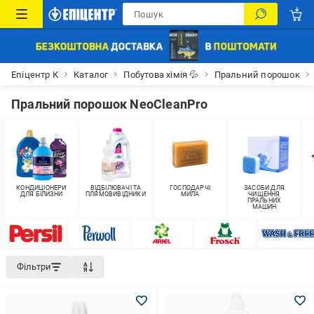
Епіцентр К
Каталог
Побутова хімія 💦
Пральний порошок
Пральний порошок NeoCleanPro
КОНДИЦІОНЕРИ
ВІДБІЛЮВАЧІ ТА
ГОСПОДАРЧІ
ЗАСОБИ ДЛЯ
ДЛЯ БІЛИЗНИ
ПЛЯМОВИВІДНИКИ
МИЛА
ЧИЩЕННЯ
ПРАЛЬНИХ
МАШИН
Фільтри